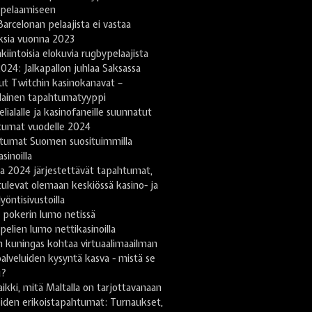
ipelaamiseen
arcelonan pelaajista ei vastaa
ksia vuonna 2023
kiintoisia elokuvia rugbypelaajista
024: Jalkapallon juhlaa Saksassa
ut Twitchin kasinokanavat –
lainen tapahtumatyyppi
lialalle ja kasinofaneille suunnatut
tumat vuodelle 2024
tumat Suomen suosituimmilla
sinoilla
a 2024 järjestettävät tapahtumat,
tulevat olemaan keskiössä kasino- ja
yöntisivustoilla
 pokerin lumo netissä
pelien lumo nettikasinoilla
 kuningas kohtaa virtuaalimaailman
lveluiden kysyntä kasva - mistä se
u?
ikki, mitä Maltalla on tarjottavanaan
iden erikoistapahtumat: Turnaukset,