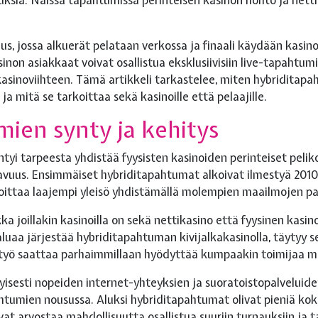
ia. Näissä tapahtumissa perinteisen kasinon hohto ja nett
us, jossa alkuerät pelataan verkossa ja finaali käydään kasino
sinon asiakkaat voivat osallistua eksklusiivisiin live-tapahtumii
asinoviihteen. Tämä artikkeli tarkastelee, miten hybriditap
 mitä se tarkoittaa sekä kasinoille että pelaajille.
ien synty ja kehitys
tyi tarpeesta yhdistää fyysisten kasinoiden perinteiset peli
vuus. Ensimmäiset hybriditapahtumat alkoivat ilmestyä 2010-
ittaa laajempi yleisö yhdistämällä molempien maailmojen pa
 joillakin kasinoilla on sekä nettikasino että fyysinen kasino,
luaa järjestää hybriditapahtuman kivijalkakasinolla, täytyy s
styö saattaa parhaimmillaan hyödyttää kumpaakin toimijaa me
isesti nopeiden internet-yhteyksien ja suoratoistopalveluiden
htumien nousussa. Aluksi hybriditapahtumat olivat pieniä kok
ivat arvostaa mahdollisuutta osallistua suuriin turnauksiin j