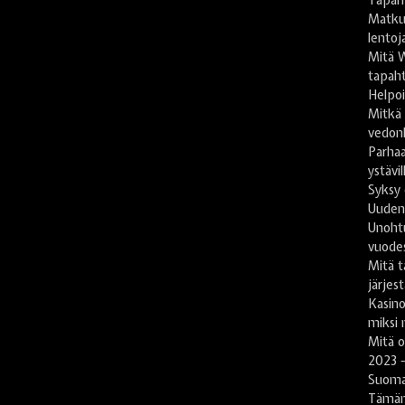
Tapah
Matkus
lentoj
Mitä 
tapaht
Helpoi
Mitkä
vedon
Parhaa
ystävil
Syksy 
Uuden
Unoht
vuode
Mitä t
järjes
Kasin
miksi 
Mitä 
2023 -
Suomal
Tämän