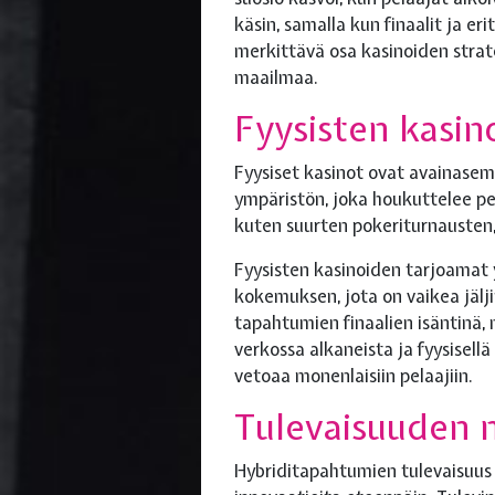
käsin, samalla kun finaalit ja e
merkittävä osa kasinoiden strateg
maailmaa.
Fyysisten kasin
Fyysiset kasinot ovat avainasema
ympäristön, joka houkuttelee pel
kuten suurten pokeriturnausten
Fyysisten kasinoiden tarjoamat y
kokemuksen, jota on vaikea jälji
tapahtumien finaalien isäntinä,
verkossa alkaneista ja fyysisel
vetoaa monenlaisiin pelaajiin.
Tulevaisuuden 
Hybriditapahtumien tulevaisuus n