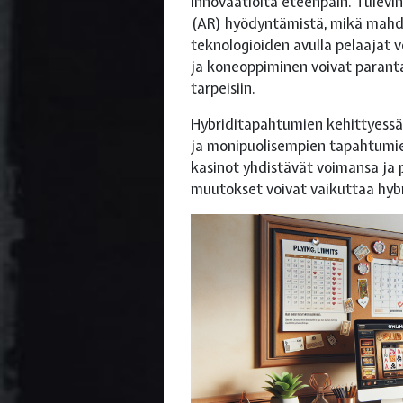
innovaatioita eteenpäin. Tulevi
(AR) hyödyntämistä, mikä mahdo
teknologioiden avulla pelaajat vo
ja koneoppiminen voivat parantaa
tarpeisiin.
Hybriditapahtumien kehittyessä 
ja monipuolisempien tapahtumien
kasinot yhdistävät voimansa ja p
muutokset voivat vaikuttaa hyb