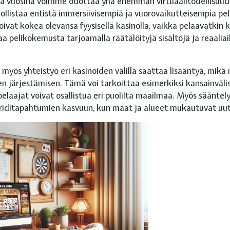
na vuosina voimme odottaa yhä enemmän virtuaalitodellisuude
llistaa entistä immersiivisempiä ja vuorovaikutteisempia pe
ivat kokea olevansa fyysisellä kasinolla, vaikka pelaavatkin k
 pelikokemusta tarjoamalla räätälöityjä sisältöjä ja reaaliai
myös yhteistyö eri kasinoiden välillä saattaa lisääntyä, mikä
 järjestämisen. Tämä voi tarkoittaa esimerkiksi kansainvälisi
elaajat voivat osallistua eri puolilta maailmaa. Myös sääntel
riditapahtumien kasvuun, kun maat ja alueet mukautuvat uu