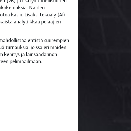
n (VR) ja lisätyn todellisuuden
likokemuksia. Näiden
otoa käsin. Lisäksi tekoäly (AI)
kaista analytiikkaa pelaajien
 mahdollistaa entistä suurempien
ä turnauksia, joissa eri maiden
yn kehitys ja lainsäädännön
teen pelimaailmaan.