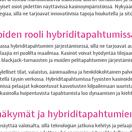
rityiset osiot pidettiin näyttävissä kasinoympäristöissä. Nyky
iaa, sillä ne tarjoavat innovatiivisia tapoja houkutella ja si
oiden rooli hybriditapahtumiss
ssa hybriditapahtumien järjestämisessä, sillä ne tarjoavat a
aajia eri puolilta maailmaa. Kasinot voivat hyödyntää tilojaan
, blackjack-turnausten ja muiden pelitapahtumien järjestämi
lelliset tilat, valaistus, äänimaailma ja henkilökohtainen palv
tellä täysin verkossa. Hybriditapahtumissa fyysisten kasinoiden
 missä pelaajat kokoontuvat kasvotusten kilpailemaan suurist
lä kasinolla huipentuvista tapahtumista luo dynaamisen ja kie
näkymät ja hybriditapahtumie
äyttää valoisalta, sillä teknologian jatkuva kehitys ja pelaa