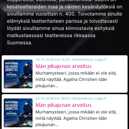
kesäteattereiden maa ja näiden kesänäytöksiä on
sivuillamme vuosittain n. 400. Toivotamme sinulle
elämyksiä teatteritaiteen parissa ja toivottavasti
löydät sivuiltamme sinua kiinnostavia esityksiä
matkustaessasi teattereissa rikkaassa
Suomessa.
30.10.2026 klo 14:00, Hämeenlinna, Lippu.fi
Idän pikajunan arvoitus
Murhamysteeri, jossa mikään ei ole sitä,
miltä näyttää. Agatha Christien Idän
pikajunan...
30.10.2026 klo 18:00, Hämeenlinna, Lippu.fi
Idän pikajunan arvoitus
Murhamysteeri, jossa mikään ei ole sitä,
miltä näyttää. Agatha Christien Idän
pikajunan...