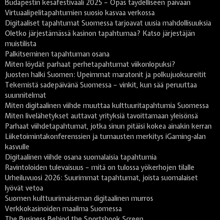
Budapestin kesäfestivaali 2025 – Opas täydelliseen päivään
Virtuaalipelitapahtumien suosio kasvaa verkossa
Digitaaliset tapahtumat Suomessa tarjoavat uusia mahdollisuuksia
Oletko järjestämässä kasinon tapahtumaa? Katso järjestäjän
muistilista
Palkitseminen tapahtuman osana
Miten löydät parhaat perhetapahtumat viikonlopuksi?
Juosten halki Suomen: Upeimmat maratonit ja polkujuoksureitit
Tekemistä sadepäivänä Suomessa – vinkit, kun sää peruuttaa
suunnitelmat
Miten digitaalinen viihde muuttaa kulttuuritapahtumia Suomessa
Miten livelähetykset auttavat yrityksiä tavoittamaan yleisönsä
Parhaat viihdetapahtumat, jotka sinun pitäisi kokea ainakin kerran
Liiketoimintakonferenssien ja turnausten merkitys iGaming-alan
kasvulle
Digitaalinen viihde osana suomalaisia tapahtumia
Ravintoloiden tulevaisuus – mitä on tulossa yökerhojen tilalle
Urheiluvuosi 2026: Suurimmat tapahtumat, joista suomalaiset
lyövät vetoa
Suomen kulttuurimaiseman digitaalinen murros
Verkkokasinoiden maailma Suomessa
The Business Behind the Sportsbook Screen