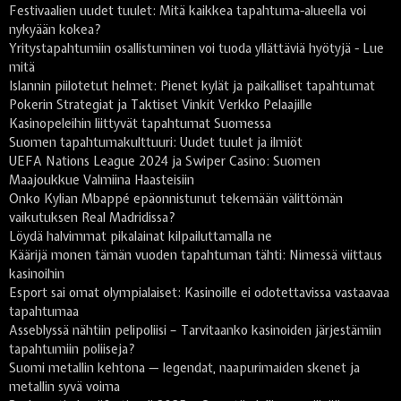
Festivaalien uudet tuulet: Mitä kaikkea tapahtuma-alueella voi
nykyään kokea?
Yritystapahtumiin osallistuminen voi tuoda yllättäviä hyötyjä - Lue
mitä
Islannin piilotetut helmet: Pienet kylät ja paikalliset tapahtumat
Pokerin Strategiat ja Taktiset Vinkit Verkko Pelaajille
Kasinopeleihin liittyvät tapahtumat Suomessa
Suomen tapahtumakulttuuri: Uudet tuulet ja ilmiöt
UEFA Nations League 2024 ja Swiper Casino: Suomen
Maajoukkue Valmiina Haasteisiin
Onko Kylian Mbappé epäonnistunut tekemään välittömän
vaikutuksen Real Madridissa?
Löydä halvimmat pikalainat kilpailuttamalla ne
Käärijä monen tämän vuoden tapahtuman tähti: Nimessä viittaus
kasinoihin
Esport sai omat olympialaiset: Kasinoille ei odotettavissa vastaavaa
tapahtumaa
Asseblyssä nähtiin pelipoliisi – Tarvitaanko kasinoiden järjestämiin
tapahtumiin poliiseja?
Suomi metallin kehtona — legendat, naapurimaiden skenet ja
metallin syvä voima