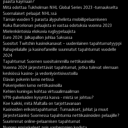
päästä käymään?
Mitä odottaa Tukholman NHL Global Series 2023 -turnaukselta
Suomalaiset pelaajat NHL:ssä
Tämän vuoden 5 parasta älypuhelinta mobiilipelaamiseen
Kuka Barcelonan pelaajista ei vastaa odotuksia vuonna 2023
Mielenkiintoisia elokuvia rugbypelaajista
Euro 2024: Jalkapallon juhlaa Saksassa
Suositut Twitchin kasinokanavat – uudenlainen tapahtumatyyppi
Rahapelialalle ja kasinofaneille suunnatut tapahtumat vuodelle
2024
Tapahtumat Suomen suosituimmilla nettikasinoilla
Vuonna 2024 järjestettävät tapahtumat, jotka tulevat olemaan
keskiössä kasino- ja vedonlyöntisivustoilla
Elävän pokerin lumo netissä
Pokeripelien lumo nettikasinoilla
Kehien kuningas kohtaa virtuaalimaailman
VPN-palveluiden kysyntä kasva - mistä se johtuu?
Koe kaikki, mitä Maltalla on tarjottavanaan
Kasinoiden erikoistapahtumat: Turnaukset, juhlat ja muut
Järjestetäänkö Suomessa tapahtumia nettikasinoiden pelaajille?
Suurimmat online-pelaamisen tapahtumat
Nuoren ensiaskeleet pois vanhempien kodista