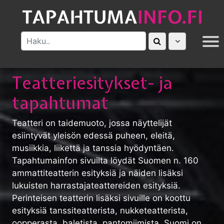
MUUT
Teatteriesitykset- ja
tapahtumat
Teatteri on taidemuoto, jossa näyttelijät
esiintyvät yleisön edessä puheen, eleitä,
musiikkia, liikettä ja tanssia hyödyntäen.
Tapahtumainfon sivuilta löydät Suomen n. 160
ammattiteatterin esityksiä ja näiden lisäksi
lukuisten harrastajateattereiden esityksiä.
Perinteisen teatterin lisäksi sivuille on koottu
esityksiä tanssiteatterista, nukketeatterista,
oopperasta, baletista, pantomiimista. Suomi on