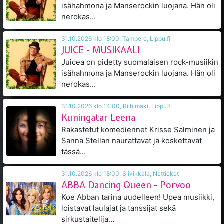
isähahmona ja Manserockin luojana. Hän oli
nerokas...
31.10.2026 klo 18:00, Tampere, Lippu.fi
JUICE - MUSIKAALI
Juicea on pidetty suomalaisen rock-musiikin
isähahmona ja Manserockin luojana. Hän oli
nerokas...
31.10.2026 klo 14:00, Riihimäki, Lippu.fi
Kuningatar Leena
Rakastetut komediennet Krisse Salminen ja
Sanna Stellan naurattavat ja koskettavat
tässä...
31.10.2026 klo 18:00, Siivikkala, Netticket
ABBA Dancing Queen - Porvoo
Koe Abban tarina uudelleen! Upea musiikki,
loistavat laulajat ja tanssijat sekä
sirkustaitelija...