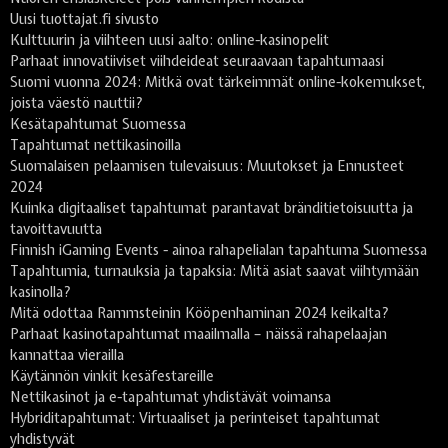
Uusi tuottajat.fi sivusto
Kulttuurin ja viihteen uusi aalto: online-kasinopelit
Parhaat innovatiiviset viihdeideat seuraavaan tapahtumaasi
Suomi vuonna 2024: Mitkä ovat tärkeimmät online-kokemukset,
joista väestö nauttii?
Kesätapahtumat Suomessa
Tapahtumat nettikasinoilla
Suomalaisen pelaamisen tulevaisuus: Muutokset ja Ennusteet
2024
Kuinka digitaaliset tapahtumat parantavat bränditietoisuutta ja
tavoittavuutta
Finnish iGaming Events - ainoa rahapelialan tapahtuma Suomessa
Tapahtumia, turnauksia ja tapaksia: Mitä asiat saavat viihtymään
kasinolla?
Mitä odottaa Rammsteinin Kööpenhaminan 2024 keikalta?
Parhaat kasinotapahtumat maailmalla – näissä rahapelaajan
kannattaa vierailla
Käytännön vinkit kesäfestareille
Nettikasinot ja e-tapahtumat yhdistävät voimansa
Hybriditapahtumat: Virtuaaliset ja perinteiset tapahtumat
yhdistyvät