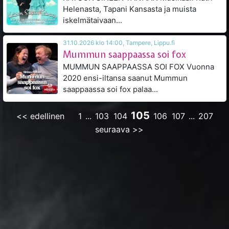
Helenasta, Tapani Kansasta ja muista
iskelmätaivaan...
31.10.2026 klo 14:00, Tampere, Lippu.fi
Mummun saappaassa soi fox
MUMMUN SAAPPAASSA SOI FOX Vuonna
2020 ensi-iltansa saanut Mummun
saappaassa soi fox palaa...
105
<< edellinen
1
...
103
104
106
107
...
207
seuraava >>