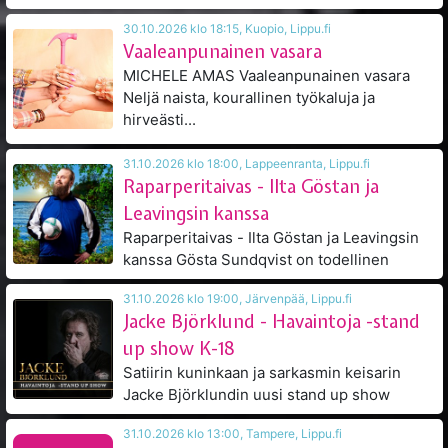
30.10.2026 klo 18:15, Kuopio, Lippu.fi
Vaaleanpunainen vasara
MICHELE AMAS Vaaleanpunainen vasara
Neljä naista, kourallinen työkaluja ja
hirveästi...
31.10.2026 klo 18:00, Lappeenranta, Lippu.fi
Raparperitaivas - Ilta Göstan ja
Leavingsin kanssa
Raparperitaivas - Ilta Göstan ja Leavingsin
kanssa Gösta Sundqvist on todellinen
suomirockin...
31.10.2026 klo 19:00, Järvenpää, Lippu.fi
Jacke Björklund - Havaintoja -stand
up show K-18
Satiirin kuninkaan ja sarkasmin keisarin
Jacke Björklundin uusi stand up show
HAVAINTOJA...
31.10.2026 klo 13:00, Tampere, Lippu.fi