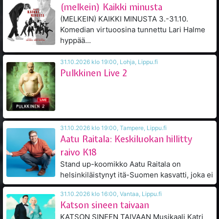
(melkein) Kaikki minusta
(MELKEIN) KAIKKI MINUSTA 3.-31.10.
Komedian virtuoosina tunnettu Lari Halme
hyppää...
31.10.2026 klo 19:00, Lohja, Lippu.fi
Pulkkinen Live 2
31.10.2026 klo 19:00, Tampere, Lippu.fi
Aatu Raitala: Keskiluokan hillitty
raivo K18
Stand up-koomikko Aatu Raitala on
helsinkiläistynyt itä-Suomen kasvatti, joka ei
ole kadottanut...
31.10.2026 klo 16:00, Vantaa, Lippu.fi
Katson sineen taivaan
KATSON SINEEN TAIVAAN Musikaali Katri