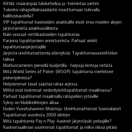
Kittilä: määränpää talviurheilua ja -toimintaa varten
Tuleeko rahapelilainsäädäntö muuttumaan tulevalla
hallituskaudella?
VIP-tapahtumat kasinoiden asiakkaille eivät eroa muiden alojen
järjestämistä asiakkuusilloista
Näin seuraat nettikasinoiden tapahtumia
Paranna tapahtumien onnistumista: Parhaat vinkit
tapahtumanjärjestäjille
Järjestä unohtumattomia elämyksiä: Tapahtumasuunnittelun
taikaa
Matkustaminen pienellä budjetilla - halpoja lentoja netistä
Mitä World Series of Poker (WSOP) tapahtuma merkitsee
pokeripiireissä?
Helpoimmat tavat säästää rahaa arjessa
Mitkä ovat isoimmat vedonlyöntitapahtumat maailmassa?
Parhaat tapahtumat maailmalla rahapelien ystäville
Syksy on klubikeikkojen aikaa
Uuden Vuosituhannen Muistoja: Unohtumattomat Suomalaiset
Tapahtumat vuodesta 2000 lähtien
Mitä tapahtumia Pay n Play -kasinot järjestävät pelaajille?
Kasinomaailman suurimmat tapahtumat ja miksi niissä pitäisi