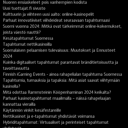
Nuoren ensiaskeleet pois vanhempien kodista
Uusi tuottajat.fi sivusto
Kulttuurin ja viihteen uusi aalto: online-kasinopelit
Parhaat innovatiiviset viihdeideat seuraavaan tapahtumaasi
Suomi vuonna 2024: Mitkä ovat tärkeimmät online-kokemukset,
joista väestö nauttii?
Kesätapahtumat Suomessa
Tapahtumat nettikasinoilla
Suomalaisen pelaamisen tulevaisuus: Muutokset ja Ennusteet
2024
Kuinka digitaaliset tapahtumat parantavat bränditietoisuutta ja
tavoittavuutta
Finnish iGaming Events - ainoa rahapelialan tapahtuma Suomessa
Tapahtumia, turnauksia ja tapaksia: Mitä asiat saavat viihtymään
kasinolla?
Mitä odottaa Rammsteinin Kööpenhaminan 2024 keikalta?
Parhaat kasinotapahtumat maailmalla – näissä rahapelaajan
kannattaa vierailla
Käytännön vinkit kesäfestareille
Nettikasinot ja e-tapahtumat yhdistävät voimansa
Hybriditapahtumat: Virtuaaliset ja perinteiset tapahtumat