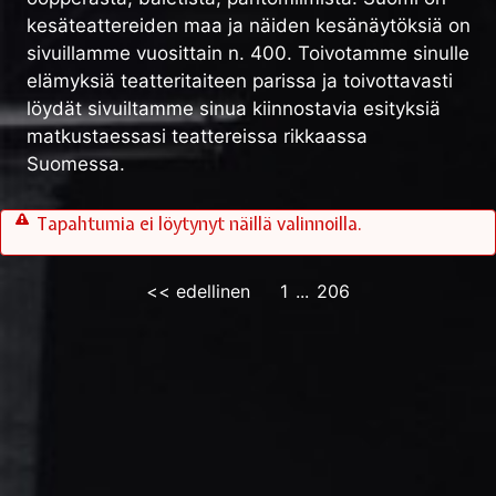
kesäteattereiden maa ja näiden kesänäytöksiä on
sivuillamme vuosittain n. 400. Toivotamme sinulle
elämyksiä teatteritaiteen parissa ja toivottavasti
löydät sivuiltamme sinua kiinnostavia esityksiä
matkustaessasi teattereissa rikkaassa
Suomessa.
Tapahtumia ei löytynyt näillä valinnoilla.
<< edellinen
1
...
206