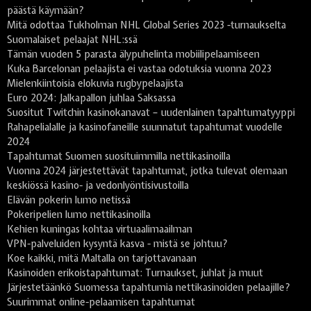
päästä käymään?
Mitä odottaa Tukholman NHL Global Series 2023 -turnaukselta
Suomalaiset pelaajat NHL:ssä
Tämän vuoden 5 parasta älypuhelinta mobiilipelaamiseen
Kuka Barcelonan pelaajista ei vastaa odotuksia vuonna 2023
Mielenkiintoisia elokuvia rugbypelaajista
Euro 2024: Jalkapallon juhlaa Saksassa
Suositut Twitchin kasinokanavat – uudenlainen tapahtumatyyppi
Rahapelialalle ja kasinofaneille suunnatut tapahtumat vuodelle
2024
Tapahtumat Suomen suosituimmilla nettikasinoilla
Vuonna 2024 järjestettävät tapahtumat, jotka tulevat olemaan
keskiössä kasino- ja vedonlyöntisivustoilla
Elävän pokerin lumo netissä
Pokeripelien lumo nettikasinoilla
Kehien kuningas kohtaa virtuaalimaailman
VPN-palveluiden kysyntä kasva - mistä se johtuu?
Koe kaikki, mitä Maltalla on tarjottavanaan
Kasinoiden erikoistapahtumat: Turnaukset, juhlat ja muut
Järjestetäänkö Suomessa tapahtumia nettikasinoiden pelaajille?
Suurimmat online-pelaamisen tapahtumat