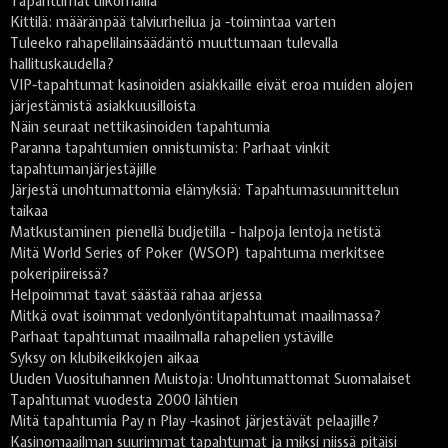
Tapahtumat ulkomailla
Kittilä: määränpää talviurheilua ja -toimintaa varten
Tuleeko rahapelilainsäädäntö muuttumaan tulevalla
hallituskaudella?
VIP-tapahtumat kasinoiden asiakkaille eivät eroa muiden alojen
järjestämistä asiakkuusilloista
Näin seuraat nettikasinoiden tapahtumia
Paranna tapahtumien onnistumista: Parhaat vinkit
tapahtumanjärjestäjille
Järjestä unohtumattomia elämyksiä: Tapahtumasuunnittelun
taikaa
Matkustaminen pienellä budjetilla - halpoja lentoja netistä
Mitä World Series of Poker (WSOP) tapahtuma merkitsee
pokeripiireissä?
Helpoimmat tavat säästää rahaa arjessa
Mitkä ovat isoimmat vedonlyöntitapahtumat maailmassa?
Parhaat tapahtumat maailmalla rahapelien ystäville
Syksy on klubikeikkojen aikaa
Uuden Vuosituhannen Muistoja: Unohtumattomat Suomalaiset
Tapahtumat vuodesta 2000 lähtien
Mitä tapahtumia Pay n Play -kasinot järjestävät pelaajille?
Kasinomaailman suurimmat tapahtumat ja miksi niissä pitäisi