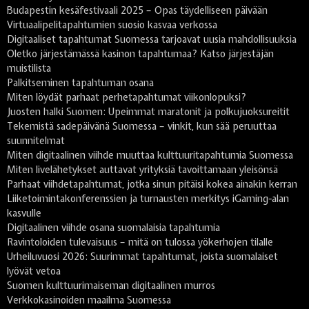
Budapestin kesäfestivaali 2025 – Opas täydelliseen päivään
Virtuaalipelitapahtumien suosio kasvaa verkossa
Digitaaliset tapahtumat Suomessa tarjoavat uusia mahdollisuuksia
Oletko järjestämässä kasinon tapahtumaa? Katso järjestäjän
muistilista
Palkitseminen tapahtuman osana
Miten löydät parhaat perhetapahtumat viikonlopuksi?
Juosten halki Suomen: Upeimmat maratonit ja polkujuoksureitit
Tekemistä sadepäivänä Suomessa – vinkit, kun sää peruuttaa
suunnitelmat
Miten digitaalinen viihde muuttaa kulttuuritapahtumia Suomessa
Miten livelähetykset auttavat yrityksiä tavoittamaan yleisönsä
Parhaat viihdetapahtumat, jotka sinun pitäisi kokea ainakin kerran
Liiketoimintakonferenssien ja turnausten merkitys iGaming-alan
kasvulle
Digitaalinen viihde osana suomalaisia tapahtumia
Ravintoloiden tulevaisuus – mitä on tulossa yökerhojen tilalle
Urheiluvuosi 2026: Suurimmat tapahtumat, joista suomalaiset
lyövät vetoa
Suomen kulttuurimaiseman digitaalinen murros
Verkkokasinoiden maailma Suomessa