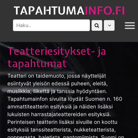
MUUT
Teatteriesitykset- ja
tapahtumat
Teatteri on taidemuoto, jossa näyttelijät
esiintyvät yleisön edessä puheen, eleitä,
musiikkia, liikettä ja tanssia hyödyntäen.
Tapahtumainfon sivuilta löydät Suomen n. 160
ammattiteatterin esityksiä ja näiden lisäksi
lukuisten harrastajateattereiden esityksiä.
Perinteisen teatterin lisäksi sivuille on koottu
esityksiä tanssiteatterista, nukketeatterista,
oopperasta, baletista, pantomiimista. Suomi on