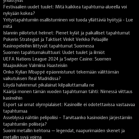
yhdistyvät
Festivaalien uudet tuulet: Mitä kaikkea tapahtuma-alueella voi
nykyään kokea?
Yritystapahtumiin osallistuminen voi tuoda yllättäviä hyötyjä - Lue
mitä
Islannin piilotetut helmet: Pienet kylät ja paikalliset tapahtumat
Pokerin Strategiat ja Taktiset Vinkit Verkko Pelaajille
Kasinopeleihin liittyvät tapahtumat Suomessa
Suomen tapahtumakulttuuri: Uudet tuulet ja ilmiöt
UEFA Nations League 2024 ja Swiper Casino: Suomen
Maajoukkue Valmiina Haasteisiin
Onko Kylian Mbappé epäonnistunut tekemään välittömän
vaikutuksen Real Madridissa?
Löydä halvimmat pikalainat kilpailuttamalla ne
Käärijä monen tämän vuoden tapahtuman tähti: Nimessä viittaus
kasinoihin
Esport sai omat olympialaiset: Kasinoille ei odotettavissa vastaavaa
tapahtumaa
Asseblyssä nähtiin pelipoliisi – Tarvitaanko kasinoiden järjestämiin
tapahtumiin poliiseja?
Suomi metallin kehtona — legendat, naapurimaiden skenet ja
metallin syvä voima