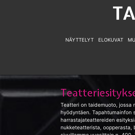
NÄYTTELYT
ELOKUVAT
MU
Teatteriesityks
Teatteri on taidemuoto, jossa nä
hyödyntäen. Tapahtumainfon siv
harrastajateattereiden esityksiä
nukketeatterista, oopperasta,