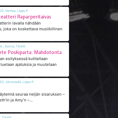
13.08.2026 klo 19:00, Vantaa, Lippu.fi
eatteri Raparperitaivas
tterin lavalla nähdään
, joka on koskettava musiikillinen
14.08.2026 klo Ovet , Karvia, Tiketti
Pete Poskiparta: Mahdotonta
an esityksessä kutitellaan
luetaan ajatuksia ja muutetaan
14.08.2026 klo 18:30, Järvenpää, Lippu.fi
näytelmä seuraa neljän sisaruksen –
th’in ja Amy’n –...
uopio, Tiketti