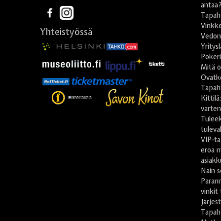
antaa
Tapah
Vinkke
Yhteistyössä
Vedonl
Yritys
Poker
Mitä o
Ovatko
Tapah
Kittil
varte
Tulee
tuleva
VIP-ta
eroa m
asiakk
Näin s
Paran
vinkit
Järje
Tapah