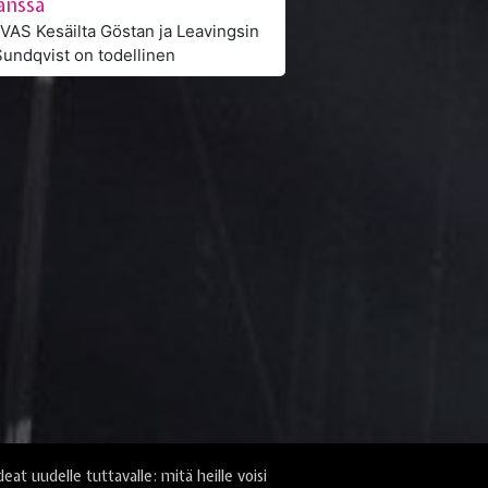
anssa
AS Kesäilta Göstan ja Leavingsin
deat uudelle tuttavalle: mitä heille voisi