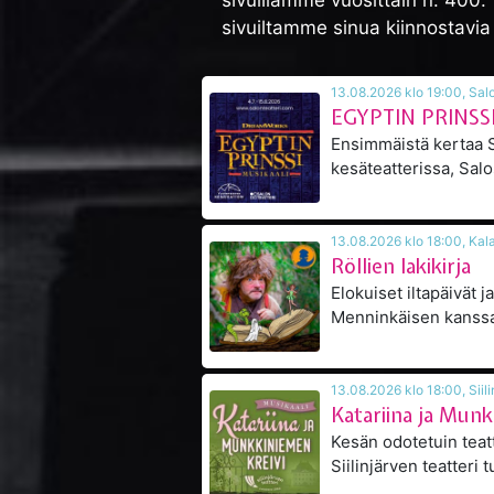
sivuillamme vuosittain n. 400. 
sivuiltamme sinua kiinnostavi
13.08.2026 
EGYPTIN PRINSSI 
Ensimmäistä kertaa
kesäteatterissa, Sal
13.08.2026
Röllien lakikirja
Elokuiset iltapäivät ja 
Menninkäisen kanssa 
13.08.2026
Katariina ja Munk
Kesän odotetuin teatt
Siilinjärven teatteri 