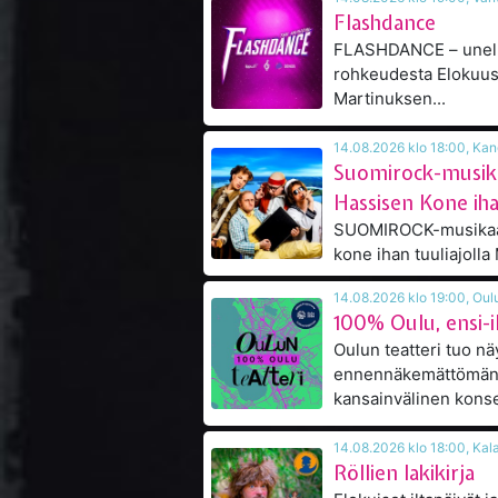
Flashdance
FLASHDANCE – unelm
rohkeudesta Elokuussa 2026 Kulttuuritalo
Martinuksen...
14.08.20
Suomirock-musikaa
Hassisen Kone iha
SUOMIROCK-musikaali
14.08.2026 
100% Oulu, ensi-i
Oulun teatteri tuo n
ennennäkemättömän 
kansainvälinen konsep
14.08.2026
Röllien lakikirja