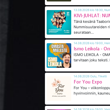
13.08.202
KIVI-JUHLAT: N
Tänä kesänä Taabori
Nummisuutareiden r
seurataan...
14.08.202
Ismo Leikola - O
ISMO LEIKOLA - OMASTA 
tarvitaan joku teksti. 
14.08.2026 Oulu, Tiketti
For You Expo
For You – viikonloppu
hyvinvoinnin, kauneud
14.08.2026