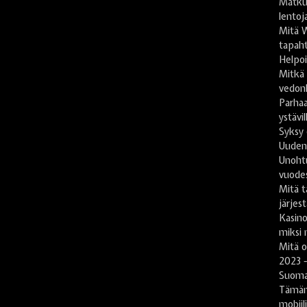
Matkus
lentoj
Mitä 
tapaht
Helpoi
Mitkä
vedon
Parhaa
ystävil
Syksy 
Uuden
Unoht
vuode
Mitä t
järjes
Kasin
miksi 
Mitä 
2023 -
Suomal
Tämän
mobiil