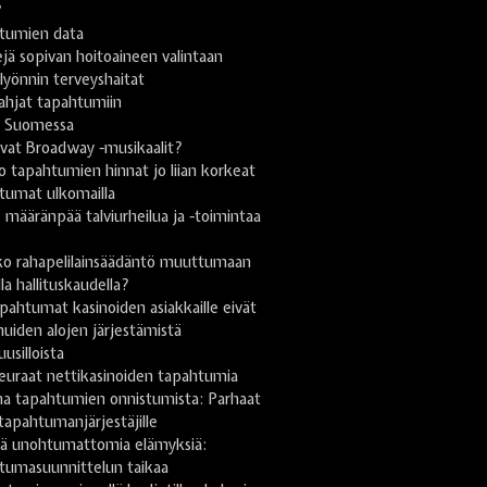
?
tumien data
jä sopivan hoitoaineen valintaan
yönnin terveyshaitat
lahjat tapahtumiin
i Suomessa
vat Broadway -musikaalit?
 tapahtumien hinnat jo liian korkeat
tumat ulkomailla
ä: määränpää talviurheilua ja -toimintaa
n
ko rahapelilainsäädäntö muuttumaan
lla hallituskaudella?
pahtumat kasinoiden asiakkaille eivät
uiden alojen järjestämistä
uusilloista
euraat nettikasinoiden tapahtumia
na tapahtumien onnistumista: Parhaat
 tapahtumanjärjestäjille
stä unohtumattomia elämyksiä:
tumasuunnittelun taikaa