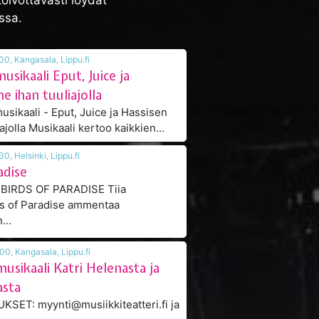
oivottavasti löydät
ssa.
13.08.2026 klo 18:00, Kangasala, Lippu.fi
sikaali Eput, Juice ja
e ihan tuuliajolla
ikaali - Eput, Juice ja Hassisen
kone ihan tuuliajolla Musikaali kertoo kaikkien...
13.08.2026 klo 18:30, Helsinki, Lippu.fi
adise
BIRDS OF PARADISE Tiia
ds of Paradise ammentaa
...
13.08.2026 klo 14:00, Kangasala, Lippu.fi
musikaali Katri Helenasta ja
asta
ET: myynti@musiikkiteatteri.fi ja