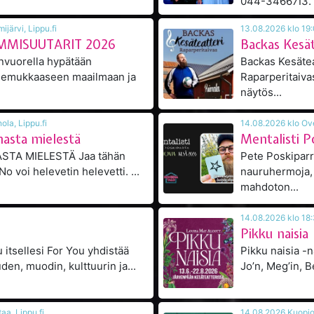
044-34667I3.
6 klo 18:30, Nurmijärvi, Lippu.fi
UMMISUUTARIT 2026
Backas Kesät
nvuorella hypätään
Backas Kesätea
iemukkaaseen maailmaan ja
Raparperitaivas
näytös...
6 klo 19:00, Heinola, Lippu.fi
masta mielestä
Mentalisti 
MIELESTÄ Jaa tähän
Pete Poskiparr
No voi helevetin helevetti. ...
nauruhermoja, 
mahdoton...
Pikku naisia
 itsellesi For You yhdistää
Pikku naisia -
en, muodin, kulttuurin ja...
Jo’n, Meg’in, Be
 klo 19:00, Vantaa, Lippu.fi
14.08.2026 K