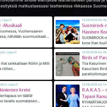
Toivotamme sinulle elämyksiä teatteritaiteen parissa ja t
a esityksiä matkustaessasi teattereissa rikkaassa Suome
klo 19:00, Salo, Lippu.fi
-Musikaali
Suomirock-mu
 Suomessa, Vuohensaaren
Hassisen Kon
ossa, nähdään suurmusikaali...
SUOMIROCK-mus
 klo 18:00, Kalajoki, Lippu.fi
Birds of Par
illat seikkaillaan Röllin ja Milli
Tiia Kasurinen 
röllien...
Kasurisen Bir
paratiisilintujen
 klo 18:00, Siilinjärvi, Lippu.fi
kiniemen kreivi
R.A.K.A.S – 
eritapaus on täällä!
Tapani Kans
tuo lavalle suomalaisen...
RYHMÄTARJOUKS