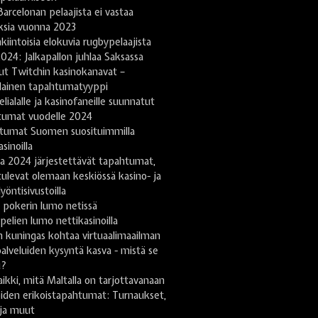
arcelonan pelaajista ei vastaa
ksia vuonna 2023
kiintoisia elokuvia rugbypelaajista
024: Jalkapallon juhlaa Saksassa
ut Twitchin kasinokanavat –
lainen tapahtumatyyppi
lialalle ja kasinofaneille suunnatut
tumat vuodelle 2024
tumat Suomen suosituimmilla
sinoilla
a 2024 järjestettävät tapahtumat,
tulevat olemaan keskiössä kasino- ja
yöntisivustoilla
 pokerin lumo netissä
pelien lumo nettikasinoilla
 kuningas kohtaa virtuaalimaailman
lveluiden kysyntä kasva - mistä se
u?
ikki, mitä Maltalla on tarjottavanaan
iden erikoistapahtumat: Turnaukset,
 ja muut