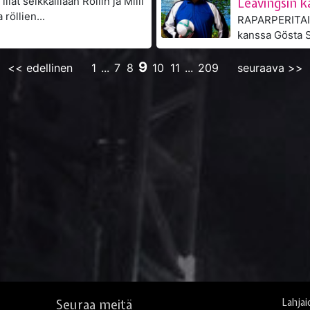
illat seikkaillaan Röllin ja Milli
Leavingsin k
röllien...
RAPARPERITAIV
kanssa Gösta Sundqvist on todellinen
suomirockin...
9
<< edellinen
1
...
7
8
10
11
...
209
seuraava >>
Seuraa meitä
Lahjai