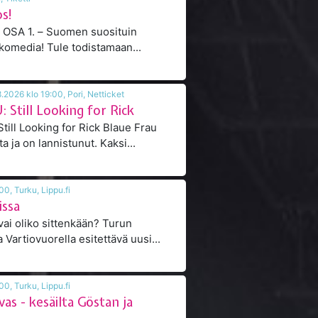
os!
s! OSA 1. – Suomen suosituin
terveyskeskuskomedia! Tule todistamaan...
14.08.2026 - 15.08.2026 klo 19:00, Pori, Netticket
Still Looking for Rick
Looking for Rick Blaue Frau
ta ja on lannistunut. Kaksi...
14.08.2026 klo 18:00, Turku, Lippu.fi
issa
i oliko sittenkään? Turun
 Vartiovuorella esitettävä uusi...
14.08.2026 klo 18:00, Turku, Lippu.fi
vas - kesäilta Göstan ja