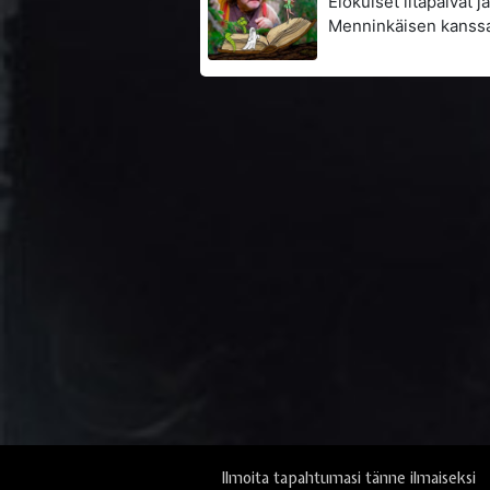
Elokuiset iltapäivät ja 
Menninkäisen kanssa 
Ilmoita tapahtumasi tänne ilmaiseksi