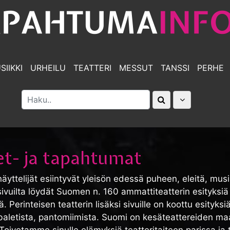
SIIKKI
URHEILU
TEATTERI
MESSUT
TANSSI
PERHE
et- ja tapahtumat
yttelijät esiintyvät yleisön edessä puheen, eleitä, musiik
uilta löydät Suomen n. 160 ammattiteatterin esityksiä j
. Perinteisen teatterin lisäksi sivuille on koottu esityksiä
 baletista, pantomiimista. Suomi on kesäteattereiden ma