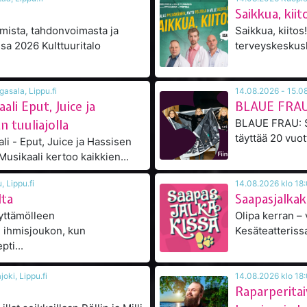
Saikkua, kiit
ista, tahdonvoimasta ja
Saikkua, kiito
26 klo 18:00, Kangasala, Lippu.fi
li Eput, Juice ja
BLAUE FRAU: 
n tuuliajolla
BLAUE FRAU: Still 
täyttää 20 vuot
 - Eput, Juice ja Hassisen
kone ihan tuuliajolla Musikaali kertoo kaikkien...
klo 19:00, Oulu, Lippu.fi
lta
Saapasjalkak
äyttämölleen
Olipa kerran – va
ihmisjoukon, kun
Kesäteatterissa
ti...
 klo 18:00, Kalajoki, Lippu.fi
Raparperitai