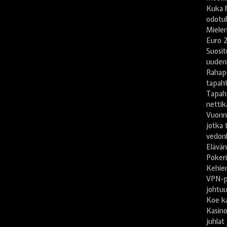
Kuka B
odotu
Mielen
Euro 2
Suosit
uuden
Rahape
tapah
Tapah
nettika
Vuonn
jotka 
vedonl
Elävän
Pokeri
Kehien
VPN-pa
johtu
Koe ka
Kasino
juhlat