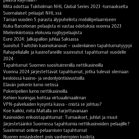
Mitä odottaa Tukholman NHL Global Series 2023 -turnaukselta
Suomalaiset pelaajat NHL:ssä
Tämän vuoden 5 parasta älypuhelinta mobiilipelaamiseen
Kuka Barcelonan pelaajista ei vastaa odotuksia vuonna 2023
Mielenkiintoisia elokuvia rugbypelaajista
Euro 2024: Jalkapallon juhlaa Saksassa
Suositut Twitchin kasinokanavat – uudenlainen tapahtumatyyppi
Rahapelialalle ja kasinofaneille suunnatut tapahtumat vuodelle
2024
Tapahtumat Suomen suosituimmilla nettikasinoilla
Vuonna 2024 järjestettävät tapahtumat, jotka tulevat olemaan
keskiössä kasino- ja vedonlyöntisivustoilla
Elävän pokerin lumo netissä
Pokeripelien lumo nettikasinoilla
Kehien kuningas kohtaa virtuaalimaailman
VPN-palveluiden kysyntä kasva - mistä se johtuu?
Koe kaikki, mitä Maltalla on tarjottavanaan
Kasinoiden erikoistapahtumat: Turnaukset, juhlat ja muut
Järjestetäänkö Suomessa tapahtumia nettikasinoiden pelaajille?
Suurimmat online-pelaamisen tapahtumat
Nuoren ensiaskeleet pois vanhempien kodista