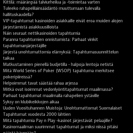
Kittilä: määränpää talviurheilua ja -toimintaa varten
Tuleeko rahapelilainsäädäntö muuttumaan tulevalla
hallituskaudella?
VIP-tapahtumat kasinoiden asiakkaille eivät eroa muiden alojen
järjestämistä asiakkuusilloista
Näin seuraat nettikasinoiden tapahtumia
Paranna tapahtumien onnistumista: Parhaat vinkit
tapahtumanjärjestäjille
Järjestä unohtumattomia elämyksiä: Tapahtumasuunnittelun
taikaa
Matkustaminen pienellä budjetilla - halpoja lentoja netistä
Mitä World Series of Poker (WSOP) tapahtuma merkitsee
pokeripiireissä?
Helpoimmat tavat säästää rahaa arjessa
Mitkä ovat isoimmat vedonlyöntitapahtumat maailmassa?
Parhaat tapahtumat maailmalla rahapelien ystäville
Syksy on klubikeikkojen aikaa
Uuden Vuosituhannen Muistoja: Unohtumattomat Suomalaiset
Tapahtumat vuodesta 2000 lähtien
Mitä tapahtumia Pay n Play -kasinot järjestävät pelaajille?
Kasinomaailman suurimmat tapahtumat ja miksi niissä pitäisi
päästä käymään?