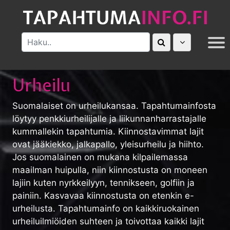
MUUT
Urheilu
Suomalaiset on urheilukansaa. Tapahtumainfosta
löytyy penkkiurheilijalle ja liikunnanharrastajalle
kummallekin tapahtumia. Kiinnostavimmat lajit
ovat jääkiekko, jalkapallo, yleisurheilu ja hiihto.
Jos suomalainen on mukana kilpailemassa
maailman huipulla, niin kiinnostusta on moneen
lajiin kuten nyrkkeilyyn, tennikseen, golfiin ja
painiin. Kasvavaa kiinnostusta on etenkin e-
urheilusta. Tapahtumainfo on kaikkiruokainen
urheiluilmiöiden suhteen ja toivottaa kaikki lajit