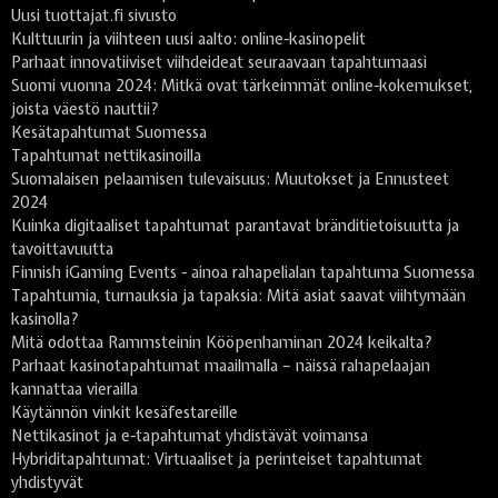
Uusi tuottajat.fi sivusto
Kulttuurin ja viihteen uusi aalto: online-kasinopelit
Parhaat innovatiiviset viihdeideat seuraavaan tapahtumaasi
Suomi vuonna 2024: Mitkä ovat tärkeimmät online-kokemukset,
joista väestö nauttii?
Kesätapahtumat Suomessa
Tapahtumat nettikasinoilla
Suomalaisen pelaamisen tulevaisuus: Muutokset ja Ennusteet
2024
Kuinka digitaaliset tapahtumat parantavat bränditietoisuutta ja
tavoittavuutta
Finnish iGaming Events - ainoa rahapelialan tapahtuma Suomessa
Tapahtumia, turnauksia ja tapaksia: Mitä asiat saavat viihtymään
kasinolla?
Mitä odottaa Rammsteinin Kööpenhaminan 2024 keikalta?
Parhaat kasinotapahtumat maailmalla – näissä rahapelaajan
kannattaa vierailla
Käytännön vinkit kesäfestareille
Nettikasinot ja e-tapahtumat yhdistävät voimansa
Hybriditapahtumat: Virtuaaliset ja perinteiset tapahtumat
yhdistyvät