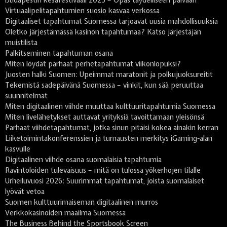
Virtuaalipelitapahtumien suosio kasvaa verkossa
Digitaaliset tapahtumat Suomessa tarjoavat uusia mahdollisuuksia
Oletko järjestämässä kasinon tapahtumaa? Katso järjestäjän
muistilista
Palkitseminen tapahtuman osana
Miten löydät parhaat perhetapahtumat viikonlopuksi?
Juosten halki Suomen: Upeimmat maratonit ja polkujuoksureitit
Tekemistä sadepäivänä Suomessa – vinkit, kun sää peruuttaa
suunnitelmat
Miten digitaalinen viihde muuttaa kulttuuritapahtumia Suomessa
Miten livelähetykset auttavat yrityksiä tavoittamaan yleisönsä
Parhaat viihdetapahtumat, jotka sinun pitäisi kokea ainakin kerran
Liiketoimintakonferenssien ja turnausten merkitys iGaming-alan
kasvulle
Digitaalinen viihde osana suomalaisia tapahtumia
Ravintoloiden tulevaisuus – mitä on tulossa yökerhojen tilalle
Urheiluvuosi 2026: Suurimmat tapahtumat, joista suomalaiset
lyövät vetoa
Suomen kulttuurimaiseman digitaalinen murros
Verkkokasinoiden maailma Suomessa
The Business Behind the Sportsbook Screen