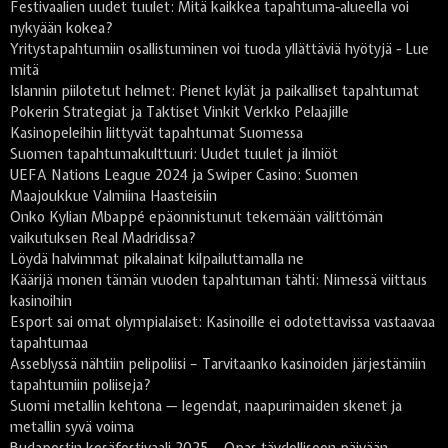
Festivaalien uudet tuulet: Mitä kaikkea tapahtuma-alueella voi
nykyään kokea?
Yritystapahtumiin osallistuminen voi tuoda yllättäviä hyötyjä - Lue
mitä
Islannin piilotetut helmet: Pienet kylät ja paikalliset tapahtumat
Pokerin Strategiat ja Taktiset Vinkit Verkko Pelaajille
Kasinopeleihin liittyvät tapahtumat Suomessa
Suomen tapahtumakulttuuri: Uudet tuulet ja ilmiöt
UEFA Nations League 2024 ja Swiper Casino: Suomen
Maajoukkue Valmiina Haasteisiin
Onko Kylian Mbappé epäonnistunut tekemään välittömän
vaikutuksen Real Madridissa?
Löydä halvimmat pikalainat kilpailuttamalla ne
Käärijä monen tämän vuoden tapahtuman tähti: Nimessä viittaus
kasinoihin
Esport sai omat olympialaiset: Kasinoille ei odotettavissa vastaavaa
tapahtumaa
Asseblyssä nähtiin pelipoliisi – Tarvitaanko kasinoiden järjestämiin
tapahtumiin poliiseja?
Suomi metallin kehtona — legendat, naapurimaiden skenet ja
metallin syvä voima
Budapestin kesäfestivaali 2025 – Opas täydelliseen päivään