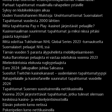
Parhaat tapahtumat maailmalla rahapelien ystäville
Syksy on klubikeikkojen aikaa
Uuden Vuosituhannen Muistoja: Unohtumattomat Suomalaiset
Tapahtumat vuodesta 2000 lähtien
Mitä tapahtumia Pay n Play -kasinot järjestävät pelaajille?
Kasinomaailman suurimmat tapahtumat ja miksi niissä pitäisi
päästä käymään?
Mitä odottaa Tukholman NHL Global Series 2023 -turnaukselta
Suomalaiset pelaajat NHL:ssä
Tämän vuoden 5 parasta älypuhelinta mobiilipelaamiseen
Kuka Barcelonan pelaajista ei vastaa odotuksia vuonna 2023
Mielenkiintoisia elokuvia rugbypelaajista
Euro 2024: Jalkapallon juhlaa Saksassa
Suositut Twitchin kasinokanavat – uudenlainen tapahtumatyyppi
Rahapelialalle ja kasinofaneille suunnatut tapahtumat vuodelle
2024
Tapahtumat Suomen suosituimmilla nettikasinoilla
Vuonna 2024 järjestettävät tapahtumat, jotka tulevat olemaan
keskiössä kasino- ja vedonlyöntisivustoilla
Elävän pokerin lumo netissä
Pokeripelien lumo nettikasinoilla