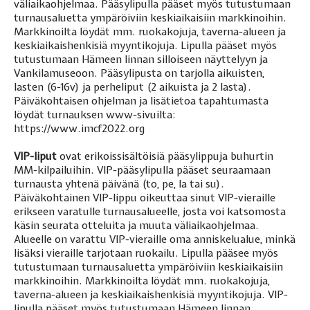
väliaikaohjelmaa. Pääsylipulla pääset myös tutustumaan
turnausaluetta ympäröiviin keskiaikaisiin markkinoihin.
Markkinoilta löydät mm. ruokakojuja, taverna-alueen ja
keskiaikaishenkisiä myyntikojuja. Lipulla pääset myös
tutustumaan Hämeen linnan silloiseen näyttelyyn ja
Vankilamuseoon. Pääsylipusta on tarjolla aikuisten,
lasten (6-16v) ja perheliput (2 aikuista ja 2 lasta).
Päiväkohtaisen ohjelman ja lisätietoa tapahtumasta
löydät turnauksen www-sivuilta:
https://www.imcf2022.org
VIP-liput
ovat erikoissisältöisiä pääsylippuja buhurtin
MM-kilpailuihin. VIP-pääsylipulla pääset seuraamaan
turnausta yhtenä päivänä (to, pe, la tai su).
Päiväkohtainen VIP-lippu oikeuttaa sinut VIP-vieraille
erikseen varatulle turnausalueelle, josta voi katsomosta
käsin seurata otteluita ja muuta väliaikaohjelmaa.
Alueelle on varattu VIP-vieraille oma anniskelualue, minkä
lisäksi vieraille tarjotaan ruokailu. Lipulla pääsee myös
tutustumaan turnausaluetta ympäröiviin keskiaikaisiin
markkinoihin. Markkinoilta löydät mm. ruokakojuja,
taverna-alueen ja keskiaikaishenkisiä myyntikojuja. VIP-
lipulla pääset myös tutustumaan Hämeen linnan