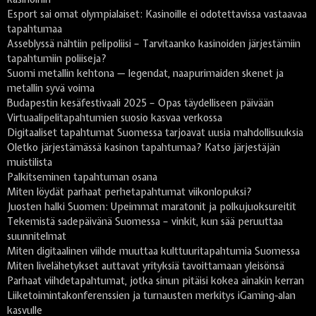
Esport sai omat olympialaiset: Kasinoille ei odotettavissa vastaavaa
tapahtumaa
Asseblyssä nähtiin pelipoliisi – Tarvitaanko kasinoiden järjestämiin
tapahtumiin poliiseja?
Suomi metallin kehtona — legendat, naapurimaiden skenet ja
metallin syvä voima
Budapestin kesäfestivaali 2025 – Opas täydelliseen päivään
Virtuaalipelitapahtumien suosio kasvaa verkossa
Digitaaliset tapahtumat Suomessa tarjoavat uusia mahdollisuuksia
Oletko järjestämässä kasinon tapahtumaa? Katso järjestäjän
muistilista
Palkitseminen tapahtuman osana
Miten löydät parhaat perhetapahtumat viikonlopuksi?
Juosten halki Suomen: Upeimmat maratonit ja polkujuoksureitit
Tekemistä sadepäivänä Suomessa – vinkit, kun sää peruuttaa
suunnitelmat
Miten digitaalinen viihde muuttaa kulttuuritapahtumia Suomessa
Miten livelähetykset auttavat yrityksiä tavoittamaan yleisönsä
Parhaat viihdetapahtumat, jotka sinun pitäisi kokea ainakin kerran
Liiketoimintakonferenssien ja turnausten merkitys iGaming-alan
kasvulle