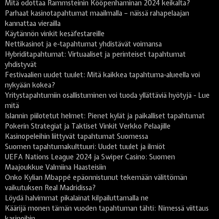
Mitä odottaa Rammsteinin Kööpenhaminan 2024 keikalta?
Parhaat kasinotapahtumat maailmalla – näissä rahapelaajan
kannattaa vierailla
Käytännön vinkit kesäfestareille
Nettikasinot ja e-tapahtumat yhdistävät voimansa
Hybriditapahtumat: Virtuaaliset ja perinteiset tapahtumat
yhdistyvät
Festivaalien uudet tuulet: Mitä kaikkea tapahtuma-alueella voi
nykyään kokea?
Yritystapahtumiin osallistuminen voi tuoda yllättäviä hyötyjä - Lue
mitä
Islannin piilotetut helmet: Pienet kylät ja paikalliset tapahtumat
Pokerin Strategiat ja Taktiset Vinkit Verkko Pelaajille
Kasinopeleihin liittyvät tapahtumat Suomessa
Suomen tapahtumakulttuuri: Uudet tuulet ja ilmiöt
UEFA Nations League 2024 ja Swiper Casino: Suomen
Maajoukkue Valmiina Haasteisiin
Onko Kylian Mbappé epäonnistunut tekemään välittömän
vaikutuksen Real Madridissa?
Löydä halvimmat pikalainat kilpailuttamalla ne
Käärijä monen tämän vuoden tapahtuman tähti: Nimessä viittaus
kasinoihin