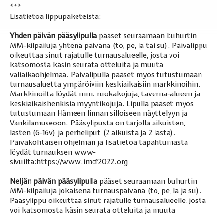
***
Lisätietoa lippupaketeista:
Yhden päivän pääsylipulla
pääset seuraamaan buhurtin
MM-kilpailuja yhtenä päivänä (to, pe, la tai su). Päivälippu
oikeuttaa sinut rajatulle turnausalueelle, josta voi
katsomosta käsin seurata otteluita ja muuta
väliaikaohjelmaa. Päivälipulla pääset myös tutustumaan
turnausaluetta ympäröiviin keskiaikaisiin markkinoihin.
Markkinoilta löydät mm. ruokakojuja, taverna-alueen ja
keskiaikaishenkisiä myyntikojuja. Lipulla pääset myös
tutustumaan Hämeen linnan silloiseen näyttelyyn ja
Vankilamuseoon. Pääsylipusta on tarjolla aikuisten,
lasten (6-16v) ja perheliput (2 aikuista ja 2 lasta).
Päiväkohtaisen ohjelman ja lisätietoa tapahtumasta
löydät turnauksen www-
sivuilta:
https://www.imcf2022.org
Neljän päivän pääsylipulla
pääset seuraamaan buhurtin
MM-kilpailuja jokaisena turnauspäivänä (to, pe, la ja su).
Pääsylippu oikeuttaa sinut rajatulle turnausalueelle, josta
voi katsomosta käsin seurata otteluita ja muuta