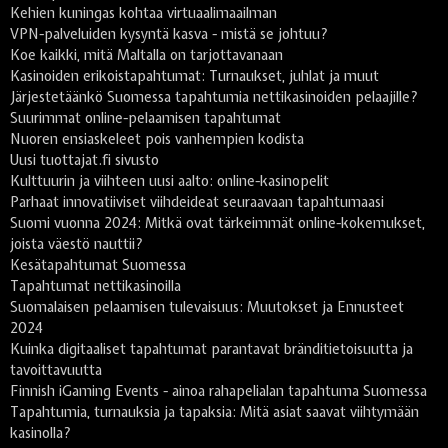
Kehien kuningas kohtaa virtuaalimaailman
VPN-palveluiden kysyntä kasva - mistä se johtuu?
Koe kaikki, mitä Maltalla on tarjottavanaan
Kasinoiden erikoistapahtumat: Turnaukset, juhlat ja muut
Järjestetäänkö Suomessa tapahtumia nettikasinoiden pelaajille?
Suurimmat online-pelaamisen tapahtumat
Nuoren ensiaskeleet pois vanhempien kodista
Uusi tuottajat.fi sivusto
Kulttuurin ja viihteen uusi aalto: online-kasinopelit
Parhaat innovatiiviset viihdeideat seuraavaan tapahtumaasi
Suomi vuonna 2024: Mitkä ovat tärkeimmät online-kokemukset,
joista väestö nauttii?
Kesätapahtumat Suomessa
Tapahtumat nettikasinoilla
Suomalaisen pelaamisen tulevaisuus: Muutokset ja Ennusteet
2024
Kuinka digitaaliset tapahtumat parantavat bränditietoisuutta ja
tavoittavuutta
Finnish iGaming Events - ainoa rahapelialan tapahtuma Suomessa
Tapahtumia, turnauksia ja tapaksia: Mitä asiat saavat viihtymään
kasinolla?