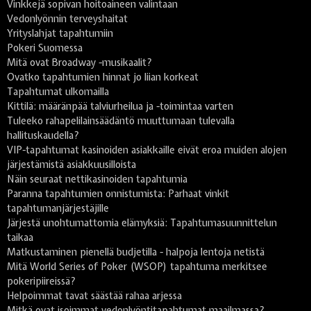
Vinkkejä sopivan hoitoaineen valintaan
Vedonlyönnin terveyshaitat
Yrityslahjat tapahtumiin
Pokeri Suomessa
Mitä ovat Broadway -musikaalit?
Ovatko tapahtumien hinnat jo liian korkeat
Tapahtumat ulkomailla
Kittilä: määränpää talviurheilua ja -toimintaa varten
Tuleeko rahapelilainsäädäntö muuttumaan tulevalla
hallituskaudella?
VIP-tapahtumat kasinoiden asiakkaille eivät eroa muiden alojen
järjestämistä asiakkuusilloista
Näin seuraat nettikasinoiden tapahtumia
Paranna tapahtumien onnistumista: Parhaat vinkit
tapahtumanjärjestäjille
Järjestä unohtumattomia elämyksiä: Tapahtumasuunnittelun
taikaa
Matkustaminen pienellä budjetilla - halpoja lentoja netistä
Mitä World Series of Poker (WSOP) tapahtuma merkitsee
pokeripiireissä?
Helpoimmat tavat säästää rahaa arjessa
Mitkä ovat isoimmat vedonlyöntitapahtumat maailmassa?