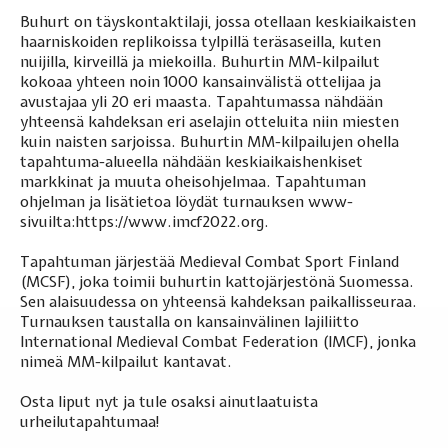
Buhurt on täyskontaktilaji, jossa otellaan keskiaikaisten
haarniskoiden replikoissa tylpillä teräsaseilla, kuten
nuijilla, kirveillä ja miekoilla. Buhurtin MM-kilpailut
kokoaa yhteen noin 1000 kansainvälistä ottelijaa ja
avustajaa yli 20 eri maasta. Tapahtumassa nähdään
yhteensä kahdeksan eri aselajin otteluita niin miesten
kuin naisten sarjoissa. Buhurtin MM-kilpailujen ohella
tapahtuma-alueella nähdään keskiaikaishenkiset
markkinat ja muuta oheisohjelmaa. Tapahtuman
ohjelman ja lisätietoa löydät turnauksen www-
sivuilta:
https://www.imcf2022.org
.
Tapahtuman järjestää Medieval Combat Sport Finland
(MCSF), joka toimii buhurtin kattojärjestönä Suomessa.
Sen alaisuudessa on yhteensä kahdeksan paikallisseuraa.
Turnauksen taustalla on kansainvälinen lajiliitto
International Medieval Combat Federation (IMCF), jonka
nimeä MM-kilpailut kantavat.
Osta liput nyt ja tule osaksi ainutlaatuista
urheilutapahtumaa!