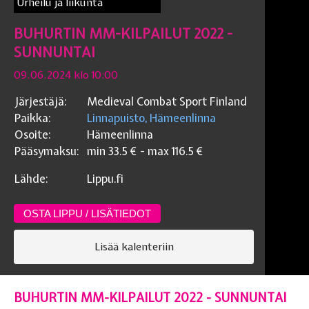
Urheilu ja liikunta
BUHURTIN MM-KILPAILUT 2022 -
SUNNUNTAI
09.06.2024 klo 10:00
Järjestäjä:
Medieval Combat Sport Finland
Paikka:
Linnapuisto, Hämeenlinna
Osoite:
Hämeenlinna
Pääsymaksu:
min
33.5
€ - max
116.5
€
Lähde:
Lippu.fi
OSTA LIPPU / LISÄTIEDOT
Lisää kalenteriin
BUHURTIN MM-KILPAILUT 2022 - SUNNUNTAI