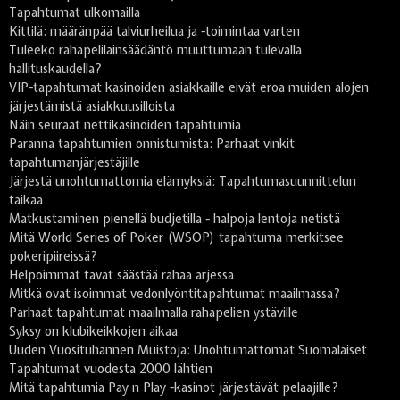
Tapahtumat ulkomailla
Kittilä: määränpää talviurheilua ja -toimintaa varten
Tuleeko rahapelilainsäädäntö muuttumaan tulevalla
hallituskaudella?
VIP-tapahtumat kasinoiden asiakkaille eivät eroa muiden alojen
järjestämistä asiakkuusilloista
Näin seuraat nettikasinoiden tapahtumia
Paranna tapahtumien onnistumista: Parhaat vinkit
tapahtumanjärjestäjille
Järjestä unohtumattomia elämyksiä: Tapahtumasuunnittelun
taikaa
Matkustaminen pienellä budjetilla - halpoja lentoja netistä
Mitä World Series of Poker (WSOP) tapahtuma merkitsee
pokeripiireissä?
Helpoimmat tavat säästää rahaa arjessa
Mitkä ovat isoimmat vedonlyöntitapahtumat maailmassa?
Parhaat tapahtumat maailmalla rahapelien ystäville
Syksy on klubikeikkojen aikaa
Uuden Vuosituhannen Muistoja: Unohtumattomat Suomalaiset
Tapahtumat vuodesta 2000 lähtien
Mitä tapahtumia Pay n Play -kasinot järjestävät pelaajille?