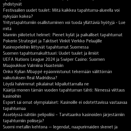
yhdistyvät
Festivaalien uudet tuulet: Mitä kaikkea tapahtuma-alueella voi
nykyään kokea?
Yritystapahtumiin osallistuminen voi tuoda yllättäviä hyötyjä - Lue
mitä
Islannin piilotetut helmet: Pienet kylät ja paikalliset tapahtumat
Pokerin Strategiat ja Taktiset Vinkit Verkko Pelaajille
Kasinopeleihin liittyvät tapahtumat Suomessa
Suomen tapahtumakulttuuri: Uudet tuulet ja ilmiöt
UEFA Nations League 2024 ja Swiper Casino: Suomen
Maajoukkue Valmiina Haasteisiin
Onko Kylian Mbappé epäonnistunut tekemään välittömän
vaikutuksen Real Madridissa?
Löydä halvimmat pikalainat kilpailuttamalla ne
Käärijä monen tämän vuoden tapahtuman tähti: Nimessä viittaus
kasinoihin
Esport sai omat olympialaiset: Kasinoille ei odotettavissa vastaavaa
tapahtumaa
Asseblyssä nähtiin pelipoliisi – Tarvitaanko kasinoiden järjestämiin
tapahtumiin poliiseja?
Suomi metallin kehtona — legendat, naapurimaiden skenet ja