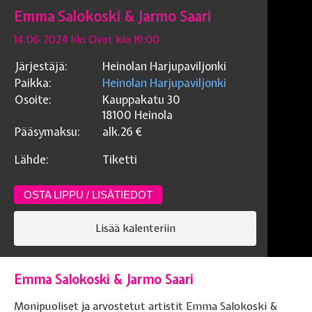
Emma Salokoski & Jarmo Saari
14.06.2024 klo Ovet klo 19:00
Järjestäjä:
Heinolan Harjupaviljonki
Paikka:
Heinolan Harjupaviljonki
Osoite:
Kauppakatu 30
18100
Heinola
Pääsymaksu:
alk.26
€
Lähde:
Tiketti
OSTA LIPPU / LISÄTIEDOT
Lisää kalenteriin
Emma Salokoski & Jarmo Saari
Monipuoliset ja arvostetut artistit Emma Salokoski &