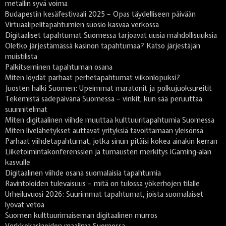
metallin syvä voima
Budapestin kesäfestivaali 2025 – Opas täydelliseen päivään
Virtuaalipelitapahtumien suosio kasvaa verkossa
Digitaaliset tapahtumat Suomessa tarjoavat uusia mahdollisuuksia
Oletko järjestämässä kasinon tapahtumaa? Katso järjestäjän
muistilista
Palkitseminen tapahtuman osana
Miten löydät parhaat perhetapahtumat viikonlopuksi?
Juosten halki Suomen: Upeimmat maratonit ja polkujuoksureitit
Tekemistä sadepäivänä Suomessa – vinkit, kun sää peruuttaa
suunnitelmat
Miten digitaalinen viihde muuttaa kulttuuritapahtumia Suomessa
Miten livelähetykset auttavat yrityksiä tavoittamaan yleisönsä
Parhaat viihdetapahtumat, jotka sinun pitäisi kokea ainakin kerran
Liiketoimintakonferenssien ja turnausten merkitys iGaming-alan
kasvulle
Digitaalinen viihde osana suomalaisia tapahtumia
Ravintoloiden tulevaisuus – mitä on tulossa yökerhojen tilalle
Urheiluvuosi 2026: Suurimmat tapahtumat, joista suomalaiset
lyövät vetoa
Suomen kulttuurimaiseman digitaalinen murros
Verkkokasinoiden maailma Suomessa