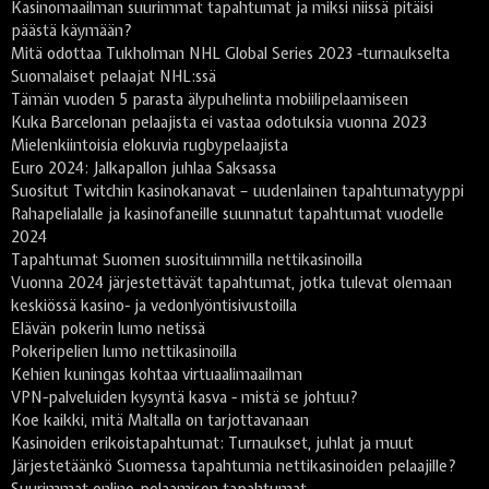
Kasinomaailman suurimmat tapahtumat ja miksi niissä pitäisi
päästä käymään?
Mitä odottaa Tukholman NHL Global Series 2023 -turnaukselta
Suomalaiset pelaajat NHL:ssä
Tämän vuoden 5 parasta älypuhelinta mobiilipelaamiseen
Kuka Barcelonan pelaajista ei vastaa odotuksia vuonna 2023
Mielenkiintoisia elokuvia rugbypelaajista
Euro 2024: Jalkapallon juhlaa Saksassa
Suositut Twitchin kasinokanavat – uudenlainen tapahtumatyyppi
Rahapelialalle ja kasinofaneille suunnatut tapahtumat vuodelle
2024
Tapahtumat Suomen suosituimmilla nettikasinoilla
Vuonna 2024 järjestettävät tapahtumat, jotka tulevat olemaan
keskiössä kasino- ja vedonlyöntisivustoilla
Elävän pokerin lumo netissä
Pokeripelien lumo nettikasinoilla
Kehien kuningas kohtaa virtuaalimaailman
VPN-palveluiden kysyntä kasva - mistä se johtuu?
Koe kaikki, mitä Maltalla on tarjottavanaan
Kasinoiden erikoistapahtumat: Turnaukset, juhlat ja muut
Järjestetäänkö Suomessa tapahtumia nettikasinoiden pelaajille?
Suurimmat online-pelaamisen tapahtumat