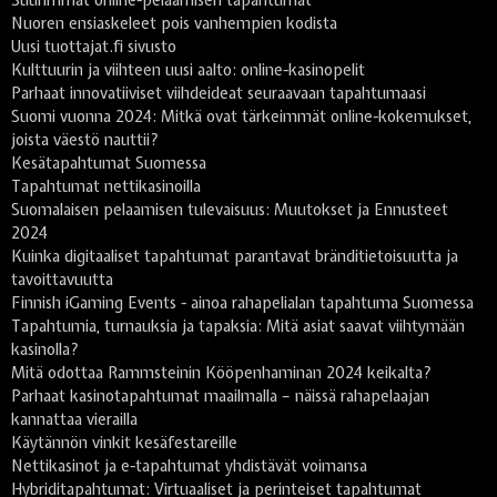
Nuoren ensiaskeleet pois vanhempien kodista
Uusi tuottajat.fi sivusto
Kulttuurin ja viihteen uusi aalto: online-kasinopelit
Parhaat innovatiiviset viihdeideat seuraavaan tapahtumaasi
Suomi vuonna 2024: Mitkä ovat tärkeimmät online-kokemukset,
joista väestö nauttii?
Kesätapahtumat Suomessa
Tapahtumat nettikasinoilla
Suomalaisen pelaamisen tulevaisuus: Muutokset ja Ennusteet
2024
Kuinka digitaaliset tapahtumat parantavat bränditietoisuutta ja
tavoittavuutta
Finnish iGaming Events - ainoa rahapelialan tapahtuma Suomessa
Tapahtumia, turnauksia ja tapaksia: Mitä asiat saavat viihtymään
kasinolla?
Mitä odottaa Rammsteinin Kööpenhaminan 2024 keikalta?
Parhaat kasinotapahtumat maailmalla – näissä rahapelaajan
kannattaa vierailla
Käytännön vinkit kesäfestareille
Nettikasinot ja e-tapahtumat yhdistävät voimansa
Hybriditapahtumat: Virtuaaliset ja perinteiset tapahtumat