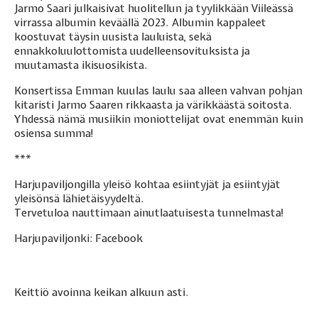
Jarmo Saari julkaisivat huolitellun ja tyylikkään Viileässä
virrassa albumin keväällä 2023. Albumin kappaleet
koostuvat täysin uusista lauluista, sekä
ennakkoluulottomista uudelleensovituksista ja
muutamasta ikisuosikista.
Konsertissa Emman kuulas laulu saa alleen vahvan pohjan
kitaristi Jarmo Saaren rikkaasta ja värikkäästä soitosta.
Yhdessä nämä musiikin moniottelijat ovat enemmän kuin
osiensa summa!
***
Harjupaviljongilla yleisö kohtaa esiintyjät ja esiintyjät
yleisönsä lähietäisyydeltä.
Tervetuloa nauttimaan ainutlaatuisesta tunnelmasta!
Harjupaviljonki:
Facebook
Keittiö avoinna keikan alkuun asti.