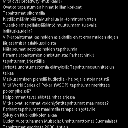
Mitä ovat Broadway -musikaalit?
Ovatko tapahtumien hinnat jo liian korkeat
Tapahtumat ulkomailla
Kittilä: määränpää talviurheilua ja -toimintaa varten
Tuleeko rahapelilainsäädäntö muuttumaan tulevalla
hallituskaudella?
VIP-tapahtumat kasinoiden asiakkaille eivät eroa muiden alojen
järjestämistä asiakkuusilloista
Näin seuraat nettikasinoiden tapahtumia
Paranna tapahtumien onnistumista: Parhaat vinkit
tapahtumanjärjestäjille
Järjestä unohtumattomia elämyksiä: Tapahtumasuunnittelun
taikaa
Matkustaminen pienellä budjetilla - halpoja lentoja netistä
Mitä World Series of Poker (WSOP) tapahtuma merkitsee
pokeripiireissä?
Helpoimmat tavat säästää rahaa arjessa
Mitkä ovat isoimmat vedonlyöntitapahtumat maailmassa?
Parhaat tapahtumat maailmalla rahapelien ystäville
Syksy on klubikeikkojen aikaa
Uuden Vuosituhannen Muistoja: Unohtumattomat Suomalaiset
Tapahtumat vuodesta 2000 lähtien