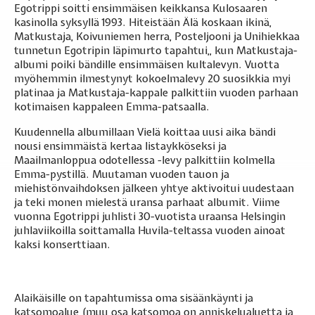
Egotrippi soitti ensimmäisen keikkansa Kulosaaren
kasinolla syksyllä 1993. Hiteistään Älä koskaan ikinä,
Matkustaja, Koivuniemen herra, Posteljooni ja Unihiekkaa
tunnetun Egotripin läpimurto tapahtui,, kun Matkustaja-
albumi poiki bändille ensimmäisen kultalevyn. Vuotta
myöhemmin ilmestynyt kokoelmalevy 20 suosikkia myi
platinaa ja Matkustaja-kappale palkittiin vuoden parhaan
kotimaisen kappaleen Emma-patsaalla.
Kuudennella albumillaan Vielä koittaa uusi aika bändi
nousi ensimmäistä kertaa listaykköseksi ja
Maailmanloppua odotellessa -levy palkittiin kolmella
Emma-pystillä. Muutaman vuoden tauon ja
miehistönvaihdoksen jälkeen yhtye aktivoitui uudestaan
ja teki monen mielestä uransa parhaat albumit. Viime
vuonna Egotrippi juhlisti 30-vuotista uraansa Helsingin
juhlaviikoilla soittamalla Huvila-teltassa vuoden ainoat
kaksi konserttiaan.
Alaikäisille on tapahtumissa oma sisäänkäynti ja
katsomoalue (muu osa katsomoa on anniskelualuetta ja