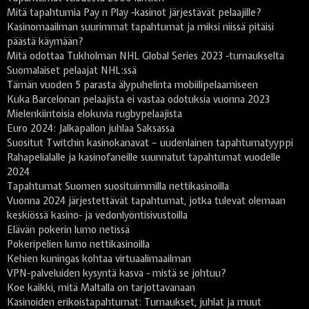
Mitä tapahtumia Pay n Play -kasinot järjestävät pelaajille?
Kasinomaailman suurimmat tapahtumat ja miksi niissä pitäisi
päästä käymään?
Mitä odottaa Tukholman NHL Global Series 2023 -turnaukselta
Suomalaiset pelaajat NHL:ssä
Tämän vuoden 5 parasta älypuhelinta mobiilipelaamiseen
Kuka Barcelonan pelaajista ei vastaa odotuksia vuonna 2023
Mielenkiintoisia elokuvia rugbypelaajista
Euro 2024: Jalkapallon juhlaa Saksassa
Suositut Twitchin kasinokanavat – uudenlainen tapahtumatyyppi
Rahapelialalle ja kasinofaneille suunnatut tapahtumat vuodelle
2024
Tapahtumat Suomen suosituimmilla nettikasinoilla
Vuonna 2024 järjestettävät tapahtumat, jotka tulevat olemaan
keskiössä kasino- ja vedonlyöntisivustoilla
Elävän pokerin lumo netissä
Pokeripelien lumo nettikasinoilla
Kehien kuningas kohtaa virtuaalimaailman
VPN-palveluiden kysyntä kasva - mistä se johtuu?
Koe kaikki, mitä Maltalla on tarjottavanaan
Kasinoiden erikoistapahtumat: Turnaukset, juhlat ja muut