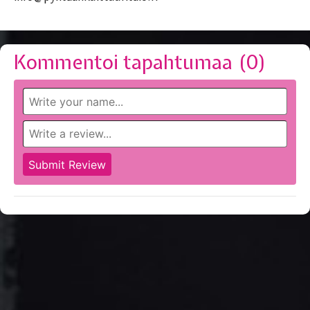
Kommentoi tapahtumaa (
0
)