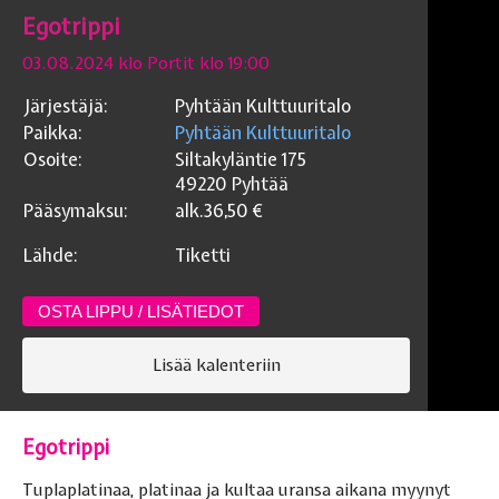
Egotrippi
03.08.2024 klo Portit klo 19:00
Järjestäjä:
Pyhtään Kulttuuritalo
Paikka:
Pyhtään Kulttuuritalo
Osoite:
Siltakyläntie 175
49220
Pyhtää
Pääsymaksu:
alk.36,50
€
Lähde:
Tiketti
OSTA LIPPU / LISÄTIEDOT
Lisää kalenteriin
Egotrippi
Tuplaplatinaa, platinaa ja kultaa uransa aikana myynyt