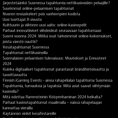
Järjestetäänkö Suomessa tapahtumia nettikasinoiden pelaajille?
Suurimmat online-pelaamisen tapahtumat
Nuoren ensiaskeleet pois vanhempien kodista
Uusi tuottajat.fi sivusto
Kulttuurin ja viihteen uusi aalto: online-kasinopelit
Parhaat innovatiiviset viihdeideat seuraavaan tapahtumaasi
Suomi vuonna 2024: Mitkä ovat tärkeimmät online-kokemukset,
joista väestö nauttii?
Kesätapahtumat Suomessa
Tapahtumat nettikasinoilla
Suomalaisen pelaamisen tulevaisuus: Muutokset ja Ennusteet
2024
Kuinka digitaaliset tapahtumat parantavat bränditietoisuutta ja
tavoittavuutta
Finnish iGaming Events - ainoa rahapelialan tapahtuma Suomessa
Tapahtumia, turnauksia ja tapaksia: Mitä asiat saavat viihtymään
kasinolla?
Mitä odottaa Rammsteinin Kööpenhaminan 2024 keikalta?
Parhaat kasinotapahtumat maailmalla – näissä rahapelaajan
kannattaa vierailla
Käytännön vinkit kesäfestareille