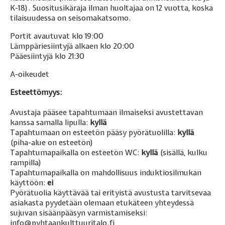
K-18). Suositusikäraja ilman huoltajaa on 12 vuotta, koska
tilaisuudessa on seisomakatsomo.
Portit avautuvat klo 19:00
Lämppäriesiintyjä alkaen klo 20:00
Pääesiintyjä klo 21:30
A-oikeudet
Esteettömyys:
Avustaja pääsee tapahtumaan ilmaiseksi avustettavan
kanssa samalla lipulla:
kyllä
Tapahtumaan on esteetön pääsy pyörätuolilla:
kyllä
(piha-alue on esteetön)
Tapahtumapaikalla on esteetön WC:
kyllä
(sisällä, kulku
rampilla)
Tapahtumapaikalla on mahdollisuus induktiosilmukan
käyttöön:
ei
Pyörätuolia käyttävää tai erityistä avustusta tarvitsevaa
asiakasta pyydetään olemaan etukäteen yhteydessä
sujuvan sisäänpääsyn varmistamiseksi:
info@pyhtaankulttuuritalo.fi