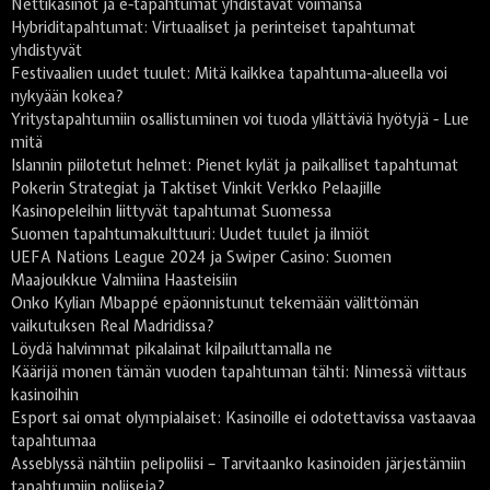
Nettikasinot ja e-tapahtumat yhdistävät voimansa
Hybriditapahtumat: Virtuaaliset ja perinteiset tapahtumat
yhdistyvät
Festivaalien uudet tuulet: Mitä kaikkea tapahtuma-alueella voi
nykyään kokea?
Yritystapahtumiin osallistuminen voi tuoda yllättäviä hyötyjä - Lue
mitä
Islannin piilotetut helmet: Pienet kylät ja paikalliset tapahtumat
Pokerin Strategiat ja Taktiset Vinkit Verkko Pelaajille
Kasinopeleihin liittyvät tapahtumat Suomessa
Suomen tapahtumakulttuuri: Uudet tuulet ja ilmiöt
UEFA Nations League 2024 ja Swiper Casino: Suomen
Maajoukkue Valmiina Haasteisiin
Onko Kylian Mbappé epäonnistunut tekemään välittömän
vaikutuksen Real Madridissa?
Löydä halvimmat pikalainat kilpailuttamalla ne
Käärijä monen tämän vuoden tapahtuman tähti: Nimessä viittaus
kasinoihin
Esport sai omat olympialaiset: Kasinoille ei odotettavissa vastaavaa
tapahtumaa
Asseblyssä nähtiin pelipoliisi – Tarvitaanko kasinoiden järjestämiin
tapahtumiin poliiseja?