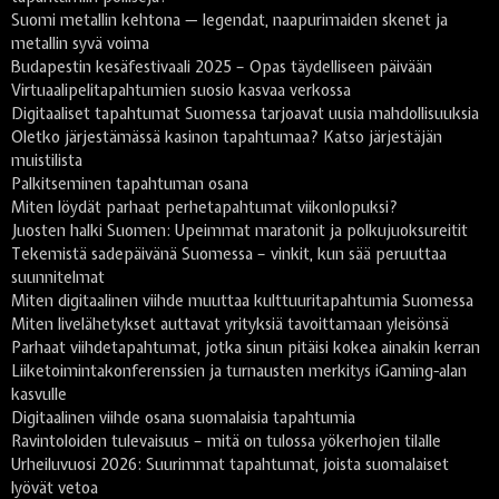
Suomi metallin kehtona — legendat, naapurimaiden skenet ja
metallin syvä voima
Budapestin kesäfestivaali 2025 – Opas täydelliseen päivään
Virtuaalipelitapahtumien suosio kasvaa verkossa
Digitaaliset tapahtumat Suomessa tarjoavat uusia mahdollisuuksia
Oletko järjestämässä kasinon tapahtumaa? Katso järjestäjän
muistilista
Palkitseminen tapahtuman osana
Miten löydät parhaat perhetapahtumat viikonlopuksi?
Juosten halki Suomen: Upeimmat maratonit ja polkujuoksureitit
Tekemistä sadepäivänä Suomessa – vinkit, kun sää peruuttaa
suunnitelmat
Miten digitaalinen viihde muuttaa kulttuuritapahtumia Suomessa
Miten livelähetykset auttavat yrityksiä tavoittamaan yleisönsä
Parhaat viihdetapahtumat, jotka sinun pitäisi kokea ainakin kerran
Liiketoimintakonferenssien ja turnausten merkitys iGaming-alan
kasvulle
Digitaalinen viihde osana suomalaisia tapahtumia
Ravintoloiden tulevaisuus – mitä on tulossa yökerhojen tilalle
Urheiluvuosi 2026: Suurimmat tapahtumat, joista suomalaiset
lyövät vetoa