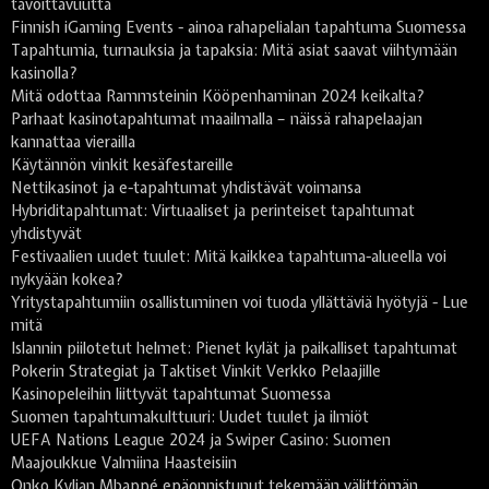
tavoittavuutta
Finnish iGaming Events - ainoa rahapelialan tapahtuma Suomessa
Tapahtumia, turnauksia ja tapaksia: Mitä asiat saavat viihtymään
kasinolla?
Mitä odottaa Rammsteinin Kööpenhaminan 2024 keikalta?
Parhaat kasinotapahtumat maailmalla – näissä rahapelaajan
kannattaa vierailla
Käytännön vinkit kesäfestareille
Nettikasinot ja e-tapahtumat yhdistävät voimansa
Hybriditapahtumat: Virtuaaliset ja perinteiset tapahtumat
yhdistyvät
Festivaalien uudet tuulet: Mitä kaikkea tapahtuma-alueella voi
nykyään kokea?
Yritystapahtumiin osallistuminen voi tuoda yllättäviä hyötyjä - Lue
mitä
Islannin piilotetut helmet: Pienet kylät ja paikalliset tapahtumat
Pokerin Strategiat ja Taktiset Vinkit Verkko Pelaajille
Kasinopeleihin liittyvät tapahtumat Suomessa
Suomen tapahtumakulttuuri: Uudet tuulet ja ilmiöt
UEFA Nations League 2024 ja Swiper Casino: Suomen
Maajoukkue Valmiina Haasteisiin
Onko Kylian Mbappé epäonnistunut tekemään välittömän