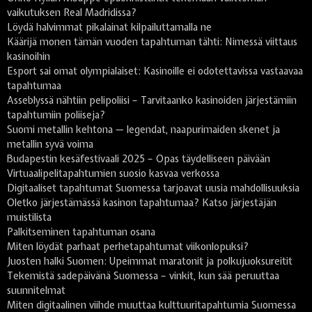
vaikutuksen Real Madridissa?
Löydä halvimmat pikalainat kilpailuttamalla ne
Käärijä monen tämän vuoden tapahtuman tähti: Nimessä viittaus
kasinoihin
Esport sai omat olympialaiset: Kasinoille ei odotettavissa vastaavaa
tapahtumaa
Asseblyssä nähtiin pelipoliisi – Tarvitaanko kasinoiden järjestämiin
tapahtumiin poliiseja?
Suomi metallin kehtona — legendat, naapurimaiden skenet ja
metallin syvä voima
Budapestin kesäfestivaali 2025 – Opas täydelliseen päivään
Virtuaalipelitapahtumien suosio kasvaa verkossa
Digitaaliset tapahtumat Suomessa tarjoavat uusia mahdollisuuksia
Oletko järjestämässä kasinon tapahtumaa? Katso järjestäjän
muistilista
Palkitseminen tapahtuman osana
Miten löydät parhaat perhetapahtumat viikonlopuksi?
Juosten halki Suomen: Upeimmat maratonit ja polkujuoksureitit
Tekemistä sadepäivänä Suomessa – vinkit, kun sää peruuttaa
suunnitelmat
Miten digitaalinen viihde muuttaa kulttuuritapahtumia Suomessa