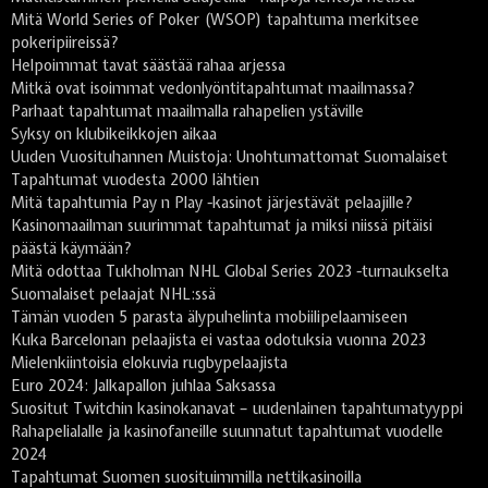
Mitä World Series of Poker (WSOP) tapahtuma merkitsee
pokeripiireissä?
Helpoimmat tavat säästää rahaa arjessa
Mitkä ovat isoimmat vedonlyöntitapahtumat maailmassa?
Parhaat tapahtumat maailmalla rahapelien ystäville
Syksy on klubikeikkojen aikaa
Uuden Vuosituhannen Muistoja: Unohtumattomat Suomalaiset
Tapahtumat vuodesta 2000 lähtien
Mitä tapahtumia Pay n Play -kasinot järjestävät pelaajille?
Kasinomaailman suurimmat tapahtumat ja miksi niissä pitäisi
päästä käymään?
Mitä odottaa Tukholman NHL Global Series 2023 -turnaukselta
Suomalaiset pelaajat NHL:ssä
Tämän vuoden 5 parasta älypuhelinta mobiilipelaamiseen
Kuka Barcelonan pelaajista ei vastaa odotuksia vuonna 2023
Mielenkiintoisia elokuvia rugbypelaajista
Euro 2024: Jalkapallon juhlaa Saksassa
Suositut Twitchin kasinokanavat – uudenlainen tapahtumatyyppi
Rahapelialalle ja kasinofaneille suunnatut tapahtumat vuodelle
2024
Tapahtumat Suomen suosituimmilla nettikasinoilla