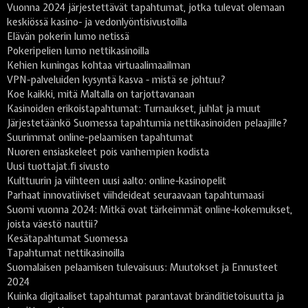
Vuonna 2024 järjestettävät tapahtumat, jotka tulevat olemaan
keskiössä kasino- ja vedonlyöntisivustoilla
Elävän pokerin lumo netissä
Pokeripelien lumo nettikasinoilla
Kehien kuningas kohtaa virtuaalimaailman
VPN-palveluiden kysyntä kasva - mistä se johtuu?
Koe kaikki, mitä Maltalla on tarjottavanaan
Kasinoiden erikoistapahtumat: Turnaukset, juhlat ja muut
Järjestetäänkö Suomessa tapahtumia nettikasinoiden pelaajille?
Suurimmat online-pelaamisen tapahtumat
Nuoren ensiaskeleet pois vanhempien kodista
Uusi tuottajat.fi sivusto
Kulttuurin ja viihteen uusi aalto: online-kasinopelit
Parhaat innovatiiviset viihdeideat seuraavaan tapahtumaasi
Suomi vuonna 2024: Mitkä ovat tärkeimmät online-kokemukset,
joista väestö nauttii?
Kesätapahtumat Suomessa
Tapahtumat nettikasinoilla
Suomalaisen pelaamisen tulevaisuus: Muutokset ja Ennusteet
2024
Kuinka digitaaliset tapahtumat parantavat bränditietoisuutta ja