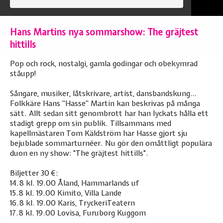
Hans Martins nya sommarshow: The gräjtest
hittills
Pop och rock, nostalgi, gamla godingar och obekymrad
ståupp!
Sångare, musiker, låtskrivare, artist, dansbandskung…
Folkkäre Hans ”Hasse” Martin kan beskrivas på många
sätt. Allt sedan sitt genombrott har han lyckats hålla ett
stadigt grepp om sin publik. Tillsammans med
kapellmästaren Tom Käldström har Hasse gjort sju
bejublade sommarturnéer. Nu gör den omåttligt populära
duon en ny show: "The gräjtest hittills".
Biljetter 30 €:
14.8 kl. 19.00 Åland, Hammarlands uf
15.8 kl. 19.00 Kimito, Villa Lande
16.8 kl. 19.00 Karis, TryckeriTeatern
17.8 kl. 19.00 Lovisa, Furuborg Kuggom