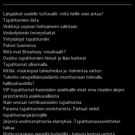
Lahjaideat uudelle tuttavalle: mitä heille voisi antaa?
Tapahtumien data
Vinkkejä sopivan hoitoaineen valintaan
Vedonlyönnin terveyshaitat
Yrityslahjat tapahtumiin
Pokeri Suomessa
Mitä ovat Broadway -musikaalit?
Ovatko tapahtumien hinnat jo liian korkeat
Tapahtumat ulkomailla
Kittilä: määränpää talviurheilua ja -toimintaa varten
Tuleeko rahapelilainsäädäntö muuttumaan tulevalla
hallituskaudella?
VIP-tapahtumat kasinoiden asiakkaille eivät eroa muiden alojen
järjestämistä asiakkuusilloista
Näin seuraat nettikasinoiden tapahtumia
Paranna tapahtumien onnistumista: Parhaat vinkit
tapahtumanjärjestäjille
Järjestä unohtumattomia elämyksiä: Tapahtumasuunnittelun
taikaa
Matkustaminen pienellä budjetilla - halpoja lentoja netistä