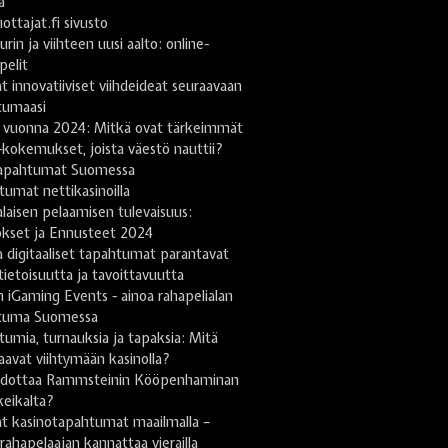
a
uottajat.fi sivusto
urin ja viihteen uusi aalto: online-
pelit
t innovatiiviset viihdeideat seuraavaan
tumaasi
 vuonna 2024: Mitkä ovat tärkeimmät
-kokemukset, joista väestö nauttii?
apahtumat Suomessa
umat nettikasinoilla
aisen pelaamisen tulevaisuus:
kset ja Ennusteet 2024
 digitaaliset tapahtumat parantavat
tietoisuutta ja tavoittavuutta
h iGaming Events - ainoa rahapelialan
tuma Suomessa
umia, turnauksia ja tapaksia: Mitä
saavat viihtymään kasinolla?
odottaa Rammsteinin Kööpenhaminan
keikalta?
at kasinotapahtumat maailmalla –
 rahapelaajan kannattaa vierailla