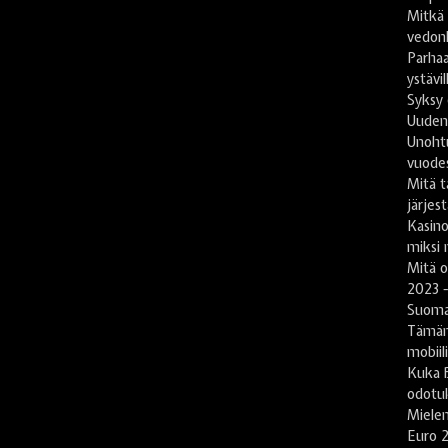
Mitkä
vedon
Parhaa
ystävil
Syksy 
Uuden
Unoht
vuode
Mitä t
järjes
Kasin
miksi 
Mitä 
2023 -
Suomal
Tämän
mobiil
Kuka B
odotu
Mielen
Euro 2