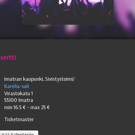
sertti
Imatran kaupunki, Sivistystoimi/
Karelia-sali
Virastokatu 1
55100
Imatra
min
16.5
€ - max
25
€
Ticketmaster
Lisää kalenteriin