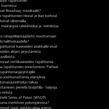
lahjat tapahtumiin
i Suomessa
vat Broadway -musikaalit?
 tapahtumien hinnat jo liian korkeat
tumat ulkomailla
ä: määränpää talviurheilua ja -toimintaa
n
ko rahapelilainsäädäntö muuttumaan
lla hallituskaudella?
pahtumat kasinoiden asiakkaille eivät
uiden alojen järjestämistä
uusilloista
euraat nettikasinoiden tapahtumia
na tapahtumien onnistumista: Parhaat
 tapahtumanjärjestäjille
stä unohtumattomia elämyksiä:
tumasuunnittelun taikaa
taminen pienellä budjetilla - halpoja
a netistä
World Series of Poker (WSOP)
uma merkitsee pokeripiireissä?
mmat tavat säästää rahaa arjessa