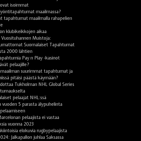
 ovat isoimmat
lyöntitapahtumat maailmassa?
t tapahtumat maailmalla rahapelien
le
on klubikeikkojen aikaa
 Vuosituhannen Muistoja:
umattomat Suomalaiset Tapahtumat
sta 2000 lähtien
apahtumia Pay n Play -kasinot
tävät pelaajille?
omaailman suurimmat tapahtumat ja
niissä pitäisi päästä käymään?
odottaa Tukholman NHL Global Series
turnaukselta
aiset pelaajat NHL:ssä
 vuoden 5 parasta älypuhelinta
ipelaamiseen
arcelonan pelaajista ei vastaa
ksia vuonna 2023
kiintoisia elokuvia rugbypelaajista
024: Jalkapallon juhlaa Saksassa