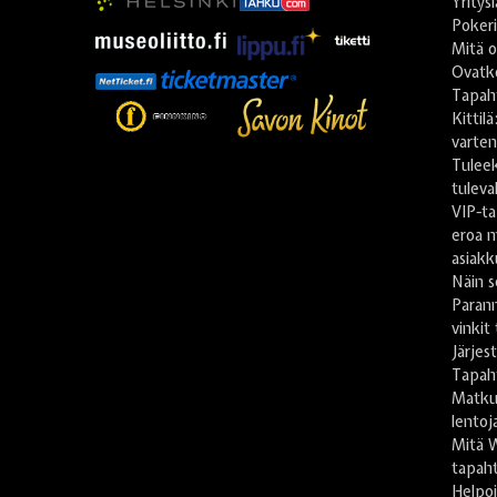
Yritys
Poker
Mitä o
Ovatko
Tapah
Kittil
varte
Tulee
tuleva
VIP-ta
eroa m
asiakk
Näin s
Paran
vinkit
Järje
Tapah
Matkus
lentoj
Mitä 
tapaht
Helpoi