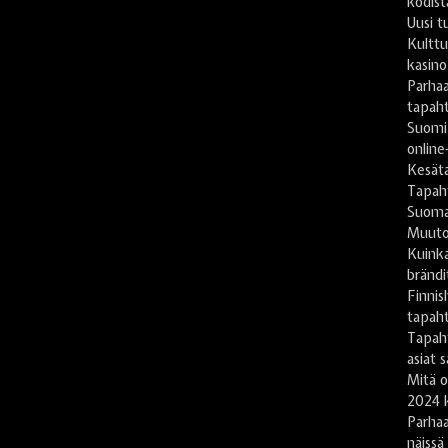
kodist
Uusi t
Kulttu
kasino
Parhaa
tapah
Suomi
online
Kesät
Tapaht
Suomal
Muuto
Kuinka
brändi
Finnis
tapah
Tapaht
asiat 
Mitä 
2024 
Parha
näissä