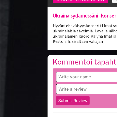
Ukraina sydämessäni -konsert
Hyväntekeväisyyskonsertti Imatran
ukrainalaisia sävelmiä. Lavalla nä
ukrainalainen kuoro Kalyna Imatra
Kesto 2 h, sisältäen väliajan
Kommentoi tapaht