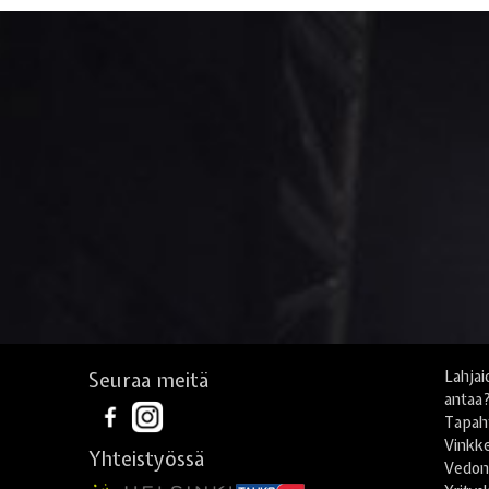
Seuraa meitä
Lahjai
antaa
Tapah
Vinkke
Yhteistyössä
Vedonl