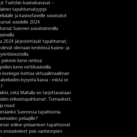
ut Twitchin kasinokanavat –
lainen tapahtumatyyppi
lialalle ja kasinofaneille suunnatut
tumat vuodelle 2024
tumat Suomen suosituimmilla
sinoilla
a 2024 järjestettävät tapahtumat,
tulevat olemaan keskiössä kasino- ja
yöntisivustoilla
 pokerin lumo netissä
pelien lumo nettikasinoilla
 kuningas kohtaa virtuaalimaailman
lveluiden kysyntä kasva - mistä se
u?
ikki, mitä Maltalla on tarjottavanaan
iden erikoistapahtumat: Turnaukset,
 ja muut
stetäänkö Suomessa tapahtumia
asinoiden pelaajille?
mmat online-pelaamisen tapahtumat
n ensiaskeleet pois vanhempien