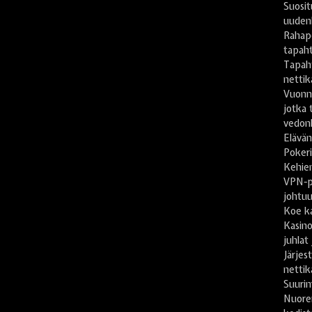
Suosit
uuden
Rahape
tapah
Tapah
nettika
Vuonn
jotka 
vedonl
Elävän
Pokeri
Kehien
VPN-pa
johtu
Koe ka
Kasino
juhlat
Järje
nettik
Suuri
Nuore