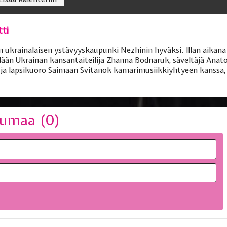
ti
 ukrainalaisen ystävyyskaupunki Nezhinin hyväksi. Illan aikana
hdään Ukrainan kansantaiteilija Zhanna Bodnaruk, säveltäjä Anat
 ja lapsikuoro Saimaan Svitanok kamarimusiikkiyhtyeen kanssa,
umaa (
0
)