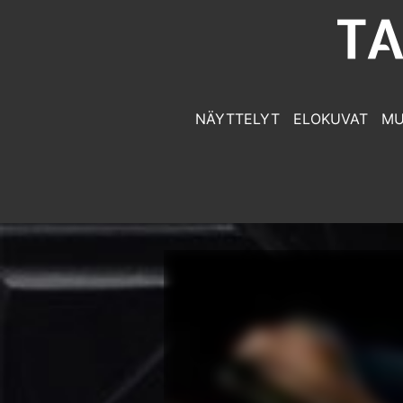
NÄYTTELYT
ELOKUVAT
MU