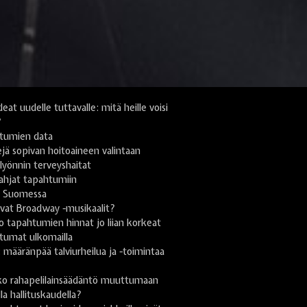
deat uudelle tuttavalle: mitä heille voisi
?
tumien data
jä sopivan hoitoaineen valintaan
yönnin terveyshaitat
lahjat tapahtumiin
i Suomessa
vat Broadway -musikaalit?
 tapahtumien hinnat jo liian korkeat
tumat ulkomailla
ä: määränpää talviurheilua ja -toimintaa
n
ko rahapelilainsäädäntö muuttumaan
lla hallituskaudella?