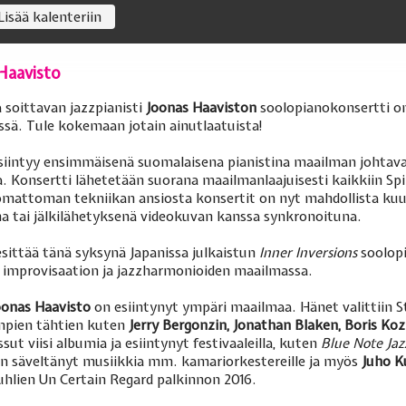
Lisää kalenteriin
Haavisto
 soittavan jazzpianisti
Joonas Haaviston
soolopianokonsertti on
ssä. Tule kokemaan jotain ainutlaatuista!
siintyy ensimmäisenä suomalaisena pianistina maailman johtav
 Konsertti lähetetään suorana maailmanlaajuisesti kaikkiin Spir
attoman tekniikan ansiosta konsertit on nyt mahdollista kuun
ana tai jälkilähetyksenä videokuvan kanssa synkronoituna.
sittää tänä syksynä Japanissa julkaistun
Inner Inversions
soolopi
 improvisaation ja jazzharmonioiden maailmassa.
onas Haavisto
on esiintynyt ympäri maailmaa. Hänet valittiin St
impien tähtien kuten
Jerry Bergonzin, Jonathan Blaken, Boris Ko
ut viisi albumia ja esiintynyt festivaaleilla, kuten
Blue Note Jazz
on säveltänyt musiikkia mm. kamariorkestereille ja myös
Juho 
juhlien Un Certain Regard palkinnon 2016.