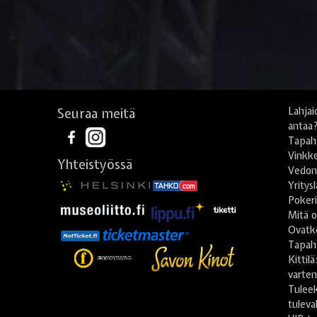
Seuraa meitä
Lahjai
antaa
Tapah
Vinkke
Yhteistyössä
Vedonl
Yritys
Poker
Mitä o
Ovatko
Tapah
Kittil
varte
Tulee
tuleva