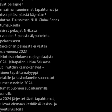
tävät pelaajille?
omaailman suurimmat tapahtumat ja
niissä pitäisi päästä käymään?
odottaa Tukholman NHL Global Series
turnaukselta
aiset pelaajat NHL:ssä
 vuoden 5 parasta älypuhelinta
ipelaamiseen
arcelonan pelaajista ei vastaa
ksia vuonna 2023
kiintoisia elokuvia rugbypelaajista
024: Jalkapallon juhlaa Saksassa
ut Twitchin kasinokanavat –
lainen tapahtumatyyppi
lialalle ja kasinofaneille suunnatut
tumat vuodelle 2024
tumat Suomen suosituimmilla
sinoilla
a 2024 järjestettävät tapahtumat,
tulevat olemaan keskiössä kasino- ja
yöntisivustoilla