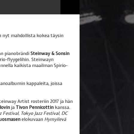
 nyt mahdollista kokea täysin
an pianobrändi
Steinway & Sonsin
io-flyygelihin. Steinwayn
nella kaikista maailman Spirio-
anoalbumin kappaleita, joissa
einway Artist rosteriin 2017 ja hän
zlovin
ja
Tivon Pennicottin
kanssa.
 Festival, Tokyo Jazz Festival, DC
Kuosmasen
elokuvaan
Hymyilevä