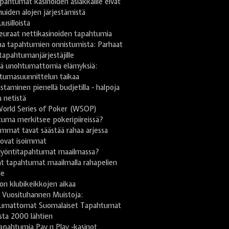
pahtumat kasinoiden asiakkaille eivät
uiden alojen järjestämistä
uusilloista
euraat nettikasinoiden tapahtumia
na tapahtumien onnistumista: Parhaat
 tapahtumanjärjestäjille
stä unohtumattomia elämyksiä:
tumasuunnittelun taikaa
taminen pienellä budjetilla - halpoja
a netistä
World Series of Poker (WSOP)
uma merkitsee pokeripiireissä?
mmat tavat säästää rahaa arjessa
 ovat isoimmat
lyöntitapahtumat maailmassa?
t tapahtumat maailmalla rahapelien
le
on klubikeikkojen aikaa
 Vuosituhannen Muistoja:
umattomat Suomalaiset Tapahtumat
sta 2000 lähtien
apahtumia Pay n Play -kasinot