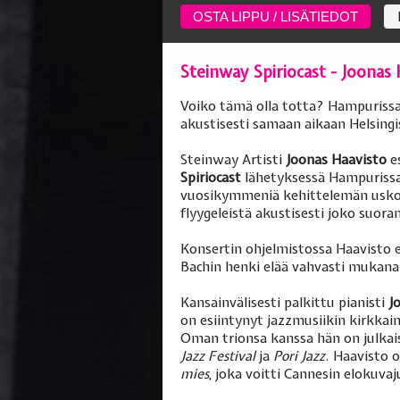
OSTA LIPPU / LISÄTIEDOT
Steinway Spiriocast - Joonas 
Voiko tämä olla totta? Hampurissa
akustisesti samaan aikaan Helsingi
Steinway Artisti
Joonas Haavisto
e
Spiriocast
lähetyksessä Hampurissa.
vuosikymmeniä kehittelemän uskom
flyygeleistä akustisesti joko suor
Konsertin ohjelmistossa Haavisto e
Bachin henki elää vahvasti mukana
Kansainvälisesti palkittu pianisti
Jo
on esiintynyt jazzmusiikin kirkka
Oman trionsa kanssa hän on julkaiss
Jazz Festival
ja
Pori Jazz
. Haavisto 
mies
, joka voitti Cannesin elokuva