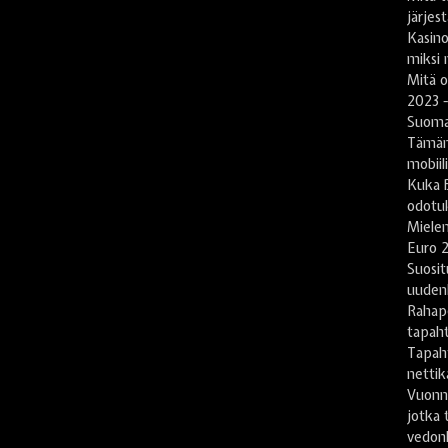
järjes
Kasin
miksi 
Mitä 
2023 -
Suomal
Tämän
mobiil
Kuka B
odotu
Mielen
Euro 2
Suosit
uuden
Rahape
tapah
Tapah
nettika
Vuonn
jotka 
vedonl