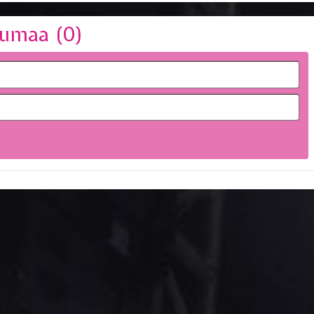
umaa (
0
)