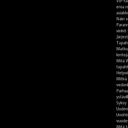
VIP-ta
eroa m
asiakk
Näin s
Paran
vinkit
Järje
Tapah
Matkus
lentoj
Mitä 
tapaht
Helpoi
Mitkä
vedon
Parhaa
ystävil
Syksy 
Uuden
Unoht
vuode
Mitä t