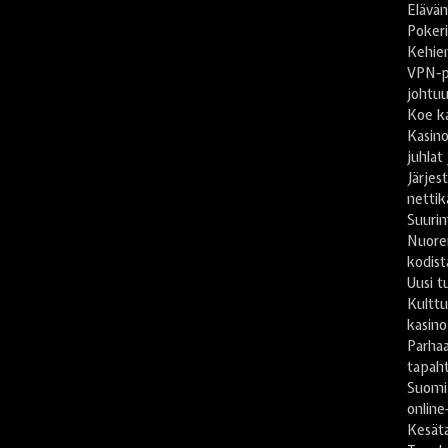
Elävän
Pokeri
Kehien
VPN-pa
johtu
Koe ka
Kasino
juhlat
Järje
nettik
Suuri
Nuore
kodist
Uusi t
Kulttu
kasino
Parhaa
tapah
Suomi
online
Kesät