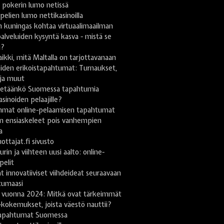
 pokerin lumo netissä
pelien lumo nettikasinoilla
 kuningas kohtaa virtuaalimaailman
lveluiden kysyntä kasva - mistä se
u?
ikki, mitä Maltalla on tarjottavanaan
iden erikoistapahtumat: Turnaukset,
 ja muut
stetäänkö Suomessa tapahtumia
asinoiden pelaajille?
mmat online-pelaamisen tapahtumat
n ensiaskeleet pois vanhempien
a
uottajat.fi sivusto
urin ja viihteen uusi aalto: online-
pelit
t innovatiiviset viihdeideat seuraavaan
tumaasi
 vuonna 2024: Mitkä ovat tärkeimmät
-kokemukset, joista väestö nauttii?
apahtumat Suomessa