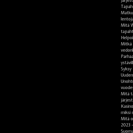
Järje
Tapah
Matkus
lentoj
Mitä 
tapaht
Helpoi
Mitkä
vedon
Parhaa
ystävil
Syksy 
Uuden
Unoht
vuode
Mitä t
järjes
Kasin
miksi 
Mitä 
2023 -
Suomal