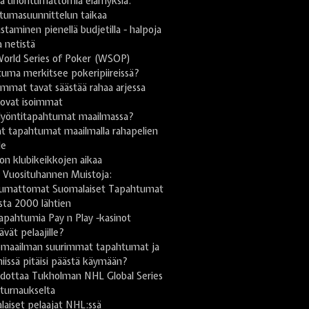
stä unohtumattomia elämyksiä:
tumasuunnittelun taikaa
taminen pienellä budjetilla - halpoja
a netistä
World Series of Poker (WSOP)
uma merkitsee pokeripiireissä?
mmat tavat säästää rahaa arjessa
 ovat isoimmat
lyöntitapahtumat maailmassa?
t tapahtumat maailmalla rahapelien
le
on klubikeikkojen aikaa
 Vuosituhannen Muistoja:
umattomat Suomalaiset Tapahtumat
sta 2000 lähtien
apahtumia Pay n Play -kasinot
tävät pelaajille?
omaailman suurimmat tapahtumat ja
niissä pitäisi päästä käymään?
odottaa Tukholman NHL Global Series
turnaukselta
aiset pelaajat NHL:ssä