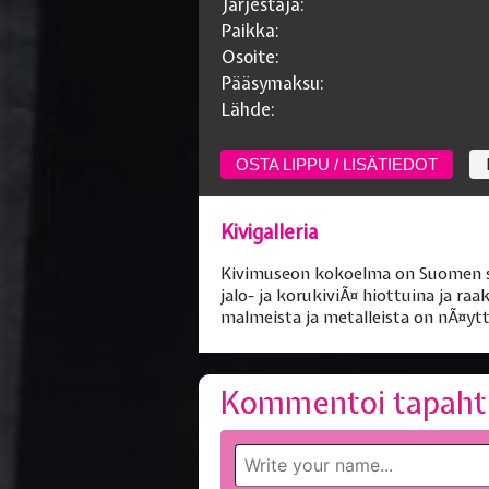
Järjestäjä:
Paikka:
Osoite:
Pääsymaksu:
Lähde:
OSTA LIPPU / LISÄTIEDOT
Kivigalleria
Kivimuseon kokoelma on Suomen suu
jalo- ja korukiviÃ¤ hiottuina ja ra
malmeista ja metalleista on nÃ¤ytt
Kommentoi tapaht