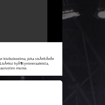
 kivikokoelma, joka sisÃ¤ltÃ¤Ã¤
. LisÃ¤ksi hyÃ¶tymineraaleista,
osaurusten munia.