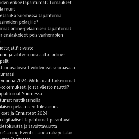
iden erikoistapahtumat: Turnaukset,
 ja muut
stetäänkö Suomessa tapahtumia
asinoiden pelaajille?
mmat online-pelaamisen tapahtumat
n ensiaskeleet pois vanhempien
a
uottajat.fi sivusto
urin ja viihteen uusi aalto: online-
pelit
t innovatiiviset viihdeideat seuraavaan
tumaasi
 vuonna 2024: Mitkä ovat tärkeimmät
-kokemukset, joista väestö nauttii?
apahtumat Suomessa
umat nettikasinoilla
aisen pelaamisen tulevaisuus:
kset ja Ennusteet 2024
 digitaaliset tapahtumat parantavat
tietoisuutta ja tavoittavuutta
h iGaming Events - ainoa rahapelialan