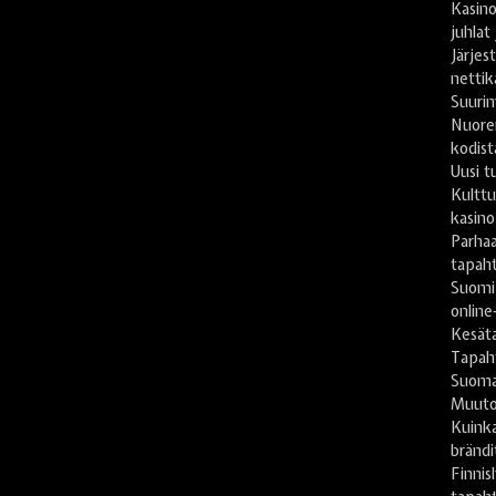
Kasino
juhlat
Järje
nettik
Suuri
Nuore
kodist
Uusi t
Kulttu
kasino
Parhaa
tapah
Suomi
online
Kesät
Tapaht
Suomal
Muuto
Kuinka
brändi
Finnis