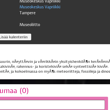
Museokeskus Vapriikki
Museokeskus Vapriikki
Tampere
Museoliitto
Lisää kalenteriin
rin, nÃ¤yttÃ¤vin ja vÃ¤rikkÃ¤in yksityishenkilÃ¶n kerÃ¤Ã¤mÃ¤
akakivinÃ¤, rakennus- ja koristekiviÃ¤ sekÃ¤ synteettisiÃ¤ kiviÃ¤
eitÃ¤, ja kokoelmassa on myÃ¶s meteoriitteja, fossiileja ja din
umaa (
0
)