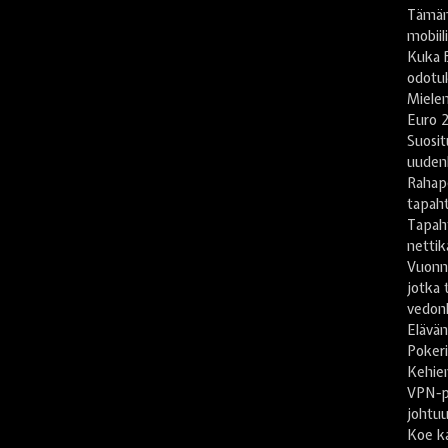
Tämän
mobiil
Kuka B
odotu
Mielen
Euro 2
Suosit
uuden
Rahape
tapah
Tapah
nettika
Vuonn
jotka 
vedonl
Elävän
Pokeri
Kehien
VPN-pa
johtu
Koe ka