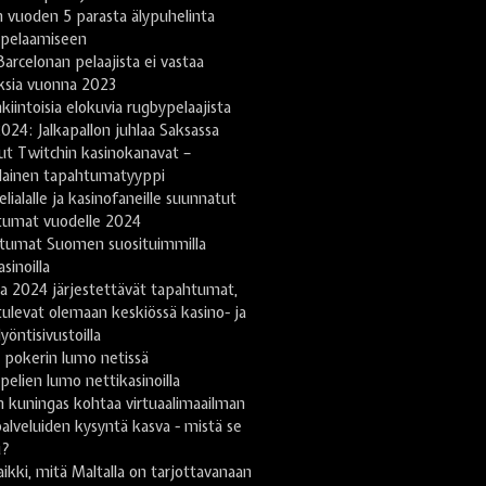
 vuoden 5 parasta älypuhelinta
ipelaamiseen
arcelonan pelaajista ei vastaa
ksia vuonna 2023
kiintoisia elokuvia rugbypelaajista
024: Jalkapallon juhlaa Saksassa
ut Twitchin kasinokanavat –
lainen tapahtumatyyppi
lialalle ja kasinofaneille suunnatut
tumat vuodelle 2024
tumat Suomen suosituimmilla
sinoilla
a 2024 järjestettävät tapahtumat,
tulevat olemaan keskiössä kasino- ja
yöntisivustoilla
 pokerin lumo netissä
pelien lumo nettikasinoilla
 kuningas kohtaa virtuaalimaailman
lveluiden kysyntä kasva - mistä se
u?
ikki, mitä Maltalla on tarjottavanaan