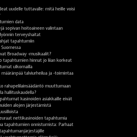
deat uudelle tuttavalle: mitä heille voisi
?
tumien data
jä sopivan hoitoaineen valintaan
yönnin terveyshaitat
lahjat tapahtumiin
i Suomessa
vat Broadway -musikaalit?
 tapahtumien hinnat jo liian korkeat
tumat ulkomailla
ä: määränpää talviurheilua ja -toimintaa
n
ko rahapelilainsäädäntö muuttumaan
lla hallituskaudella?
pahtumat kasinoiden asiakkaille eivät
uiden alojen järjestämistä
uusilloista
euraat nettikasinoiden tapahtumia
na tapahtumien onnistumista: Parhaat
 tapahtumanjärjestäjille