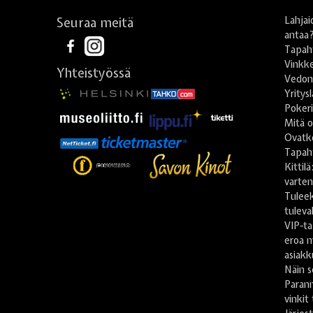
Seuraa meitä
Lahjai
antaa
Tapah
Vinkke
Yhteistyössä
Vedonl
Yritys
Poker
Mitä o
Ovatko
Tapah
Kittil
varte
Tulee
tuleva
VIP-ta
eroa m
asiakk
Näin s
Paran
vinkit