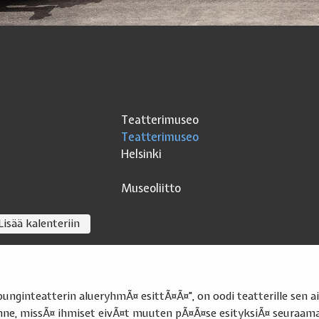
Teatterimuseo
Teatterimuseo
Helsinki
Museoliitto
Lisää kalenteriin
aupunginteatterin alueryhmÃ¤ esittÃ¤Ã¤", on oodi teatterille se
sinne, missÃ¤ ihmiset eivÃ¤t muuten pÃ¤Ã¤se esityksiÃ¤ seuraa