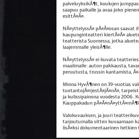
palveluyksikÃ¶t, koulujen jumppas
saapuu paikalle ja avaa joko piene
esittÃ¤Ã¤.
NÃ¤yttelyssÃ¤ pÃ¤Ã¤osan saavat ih
kaupunginteatteri kiertÃ¤Ã¤ aluete
teatterista Suomessa, jotka aluet
laajemmalle yleisÃ¶lle.
NÃ¤yttelyssÃ¤ ei kuvata teatterie
maailmalle: auton pakkausta, tava
peruutusta, trussin kantamista, Ã¤
Minna HyvÃ¶nen on 39-vuotias valo
tuotantojÃ¤rjestÃ¤jÃ¤nÃ¤, tarpeist
ja kulissipainona vuodesta 2006. 
Kauppakadun pÃ¤Ã¤nÃ¤yttÃ¤mÃ¶ltÃ
Valokuvauksen, ja juuri teatteriku
tarjoutumalla sitten kuvaamaan kai
lisÃ¤ksi dokumentaarinen hetkien t