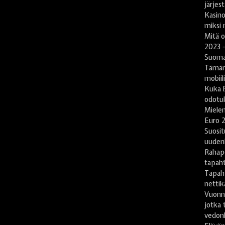
järjes
Kasin
miksi 
Mitä 
2023 -
Suomal
Tämän
mobiil
Kuka B
odotu
Mielen
Euro 2
Suosit
uuden
Rahape
tapah
Tapah
nettika
Vuonn
jotka 
vedonl