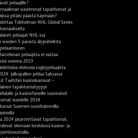
tävät pelaajille?
omaailman suurimmat tapahtumat ja
niissä pitäisi päästä käymään?
odottaa Tukholman NHL Global Series
turnaukselta
aiset pelaajat NHL:ssä
 vuoden 5 parasta älypuhelinta
ipelaamiseen
arcelonan pelaajista ei vastaa
ksia vuonna 2023
kiintoisia elokuvia rugbypelaajista
024: Jalkapallon juhlaa Saksassa
ut Twitchin kasinokanavat –
lainen tapahtumatyyppi
lialalle ja kasinofaneille suunnatut
tumat vuodelle 2024
tumat Suomen suosituimmilla
sinoilla
a 2024 järjestettävät tapahtumat,
tulevat olemaan keskiössä kasino- ja
yöntisivustoilla