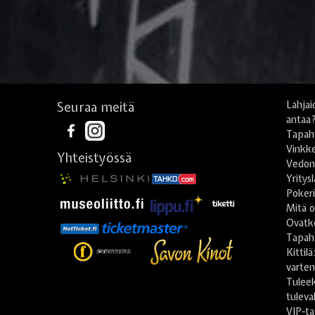
Seuraa meitä
Lahjai
antaa
Tapah
Vinkke
Yhteistyössä
Vedonl
Yritys
Poker
Mitä o
Ovatko
Tapah
Kittil
varte
Tulee
tuleva
VIP-ta