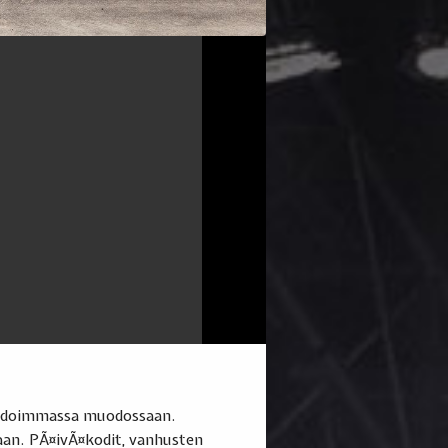
n aidoimmassa muodossaan.
maan. PÃ¤ivÃ¤kodit, vanhusten