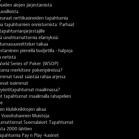
uiden alojen järjestämistä
uusilloista
euraat nettikasinoiden tapahtumia
na tapahtumien onnistumista: Parhaat
 tapahtumanjärjestäjille
stä unohtumattomia elämyksiä:
tumasuunnittelun taikaa
taminen pienellä budjetilla - halpoja
a netistä
World Series of Poker (WSOP)
uma merkitsee pokeripiireissä?
mmat tavat säästää rahaa arjessa
 ovat isoimmat
lyöntitapahtumat maailmassa?
t tapahtumat maailmalla rahapelien
le
on klubikeikkojen aikaa
 Vuosituhannen Muistoja:
umattomat Suomalaiset Tapahtumat
sta 2000 lähtien
apahtumia Pay n Play -kasinot