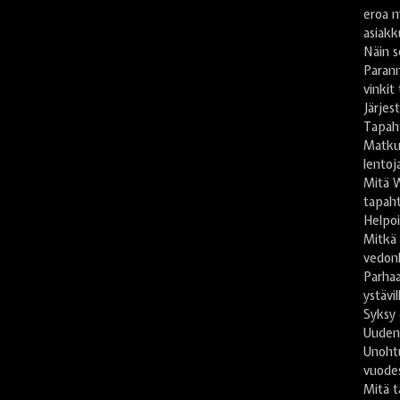
eroa m
asiakk
Näin s
Paran
vinkit
Järje
Tapah
Matkus
lentoj
Mitä 
tapaht
Helpoi
Mitkä
vedon
Parhaa
ystävil
Syksy 
Uuden
Unoht
vuode
Mitä t