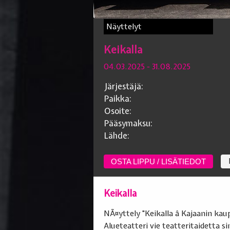
Näyttelyt
Keikalla
04.03.2025
- 31.08.2025
Järjestäjä:
Paikka:
Osoite:
Pääsymaksu:
Lähde:
OSTA LIPPU / LISÄTIEDOT
Keikalla
NÃ¤yttely "Keikalla â Kajaanin k
Alueteatteri vie teatteritaidetta 