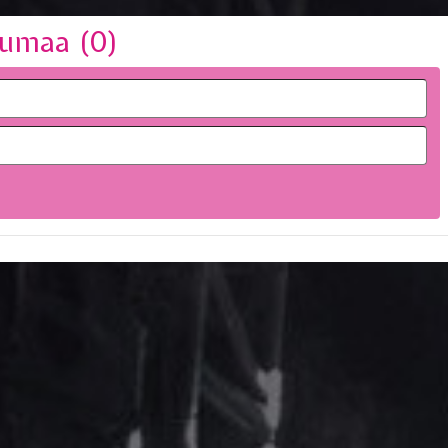
umaa (
0
)