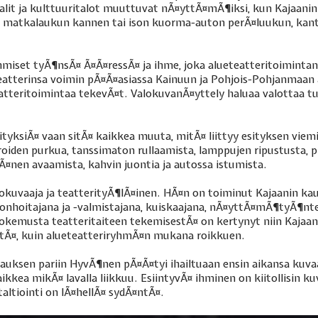
alit ja kulttuuritalot muuttuvat nÃ¤yttÃ¤mÃ¶iksi, kun Kajaanin
n matkalaukun kannen tai ison kuorma-auton perÃ¤luukun, kantaa
miset tyÃ¶nsÃ¤ Ã¤Ã¤ressÃ¤ ja ihme, joka alueteatteritoimintan
atterinsa voimin pÃ¤Ã¤asiassa Kainuun ja Pohjois-Pohjanmaan al
eatteritoimintaa tekevÃ¤t. ValokuvanÃ¤yttely haluaa valottaa 
sityksiÃ¤ vaan sitÃ¤ kaikkea muuta, mitÃ¤ liittyy esityksen vi
roiden purkua, tanssimaton rullaamista, lamppujen ripustusta,
Ã¤nen avaamista, kahvin juontia ja autossa istumista.
kuvaaja ja teatterityÃ¶lÃ¤inen. HÃ¤n on toiminut Kajaanin kau
onhoitajana ja -valmistajana, kuiskaajana, nÃ¤yttÃ¤mÃ¶tyÃ¶ntek
Kokemusta teatteritaiteen tekemisestÃ¤ on kertynyt niin Kajaa
¤, kuin alueteatteriryhmÃ¤n mukana roikkuen.
vauksen pariin HyvÃ¶nen pÃ¤Ã¤tyi ihailtuaan ensin aikansa kuva
kkea mikÃ¤ lavalla liikkuu. EsiintyvÃ¤ ihminen on kiitollisin 
altiointi on lÃ¤hellÃ¤ sydÃ¤ntÃ¤.