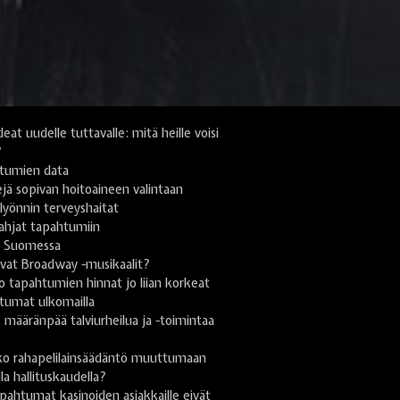
deat uudelle tuttavalle: mitä heille voisi
?
tumien data
jä sopivan hoitoaineen valintaan
yönnin terveyshaitat
lahjat tapahtumiin
i Suomessa
vat Broadway -musikaalit?
 tapahtumien hinnat jo liian korkeat
tumat ulkomailla
ä: määränpää talviurheilua ja -toimintaa
n
ko rahapelilainsäädäntö muuttumaan
lla hallituskaudella?
pahtumat kasinoiden asiakkaille eivät