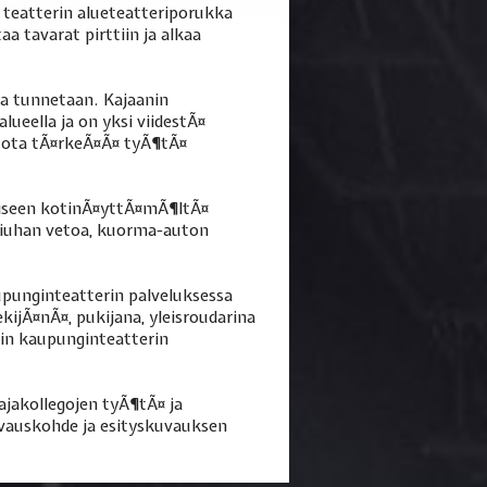
 teatterin alueteatteriporukka
 tavarat pirttiin ja alkaa
a tunnetaan. Kajaanin
ueella ja on yksi viidestÃ¤
tuota tÃ¤rkeÃ¤Ã¤ tyÃ¶tÃ¤
emiseen kotinÃ¤yttÃ¤mÃ¶ltÃ¤
 piuhan vetoa, kuorma-auton
punginteatterin palveluksessa
ijÃ¤nÃ¤, pukijana, yleisroudarina
nin kaupunginteatterin
ajakollegojen tyÃ¶tÃ¤ ja
kuvauskohde ja esityskuvauksen