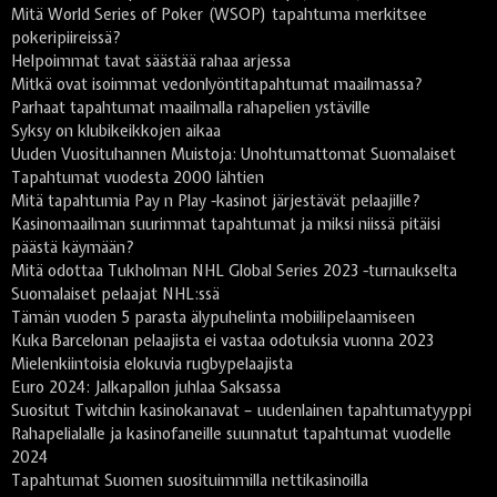
Mitä World Series of Poker (WSOP) tapahtuma merkitsee
pokeripiireissä?
Helpoimmat tavat säästää rahaa arjessa
Mitkä ovat isoimmat vedonlyöntitapahtumat maailmassa?
Parhaat tapahtumat maailmalla rahapelien ystäville
Syksy on klubikeikkojen aikaa
Uuden Vuosituhannen Muistoja: Unohtumattomat Suomalaiset
Tapahtumat vuodesta 2000 lähtien
Mitä tapahtumia Pay n Play -kasinot järjestävät pelaajille?
Kasinomaailman suurimmat tapahtumat ja miksi niissä pitäisi
päästä käymään?
Mitä odottaa Tukholman NHL Global Series 2023 -turnaukselta
Suomalaiset pelaajat NHL:ssä
Tämän vuoden 5 parasta älypuhelinta mobiilipelaamiseen
Kuka Barcelonan pelaajista ei vastaa odotuksia vuonna 2023
Mielenkiintoisia elokuvia rugbypelaajista
Euro 2024: Jalkapallon juhlaa Saksassa
Suositut Twitchin kasinokanavat – uudenlainen tapahtumatyyppi
Rahapelialalle ja kasinofaneille suunnatut tapahtumat vuodelle
2024
Tapahtumat Suomen suosituimmilla nettikasinoilla