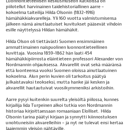
Luonnontieteellisen keskusmuseon kätköissä on
piilotellut harvinainen taidehistoriallinen aarre –
kokoelma taiteilija Hilda Olsonin (1832–1916)
hämähäkkiakvarelleja. Yli 160 vuotta valmistumisensa
jälkeen nämä ainutlaatuiset kuvitukset pääsevät vihdoin
esille näyttelyssä Hildan hämähäkit.
Hilda Olson oli tiettävästi Suomen ensimmäinen
ammattimainen naispuolinen luonnontieteellinen
kuvittaja. Vuosina 1859–1862 hän laati 454
hämähäkkipiirrosta eläintieteen professori Alexander von
Nordmannin ohjauksessa. Akvarellit ovat sekä määränsä
että luonteensa vuoksi Suomen oloissa ainutlaatuinen
kokoelma. Alun perin kuvien oli tarkoitus päätyä
julkaistavaksi teokseksi, mutta hanke jäi kesken ja
akvarellit hautautuivat vuosikymmeniksi arkistoihin.
Aarre pysyi kuitenkin suurelta yleisöltä piilossa, kunnes
kirjailija Iida Turpeinen alkoi tutkia von Nordmannin
historiaa kirjoittaessaan romaaniaan Elolliset. Hilda
Olsonin tarina päätyi kirjaan ja synnytti kiinnostuksen
unohtuneisiin akvarelleihin – ja nyt ne tulevat ensi kertaa
laajemmin yleisön nähtäville.