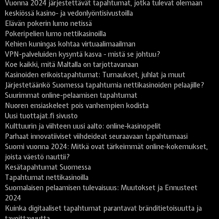
Vuonna 2024 järjestettävät tapahtumat, jotka tulevat olemaan
keskiössä kasino- ja vedonlyöntisivustoilla
Elävän pokerin lumo netissä
Pokeripelien lumo nettikasinoilla
Kehien kuningas kohtaa virtuaalimaailman
VPN-palveluiden kysyntä kasva - mistä se johtuu?
Koe kaikki, mitä Maltalla on tarjottavanaan
Kasinoiden erikoistapahtumat: Turnaukset, juhlat ja muut
Järjestetäänkö Suomessa tapahtumia nettikasinoiden pelaajille?
Suurimmat online-pelaamisen tapahtumat
Nuoren ensiaskeleet pois vanhempien kodista
Uusi tuottajat.fi sivusto
Kulttuurin ja viihteen uusi aalto: online-kasinopelit
Parhaat innovatiiviset viihdeideat seuraavaan tapahtumaasi
Suomi vuonna 2024: Mitkä ovat tärkeimmät online-kokemukset,
joista väestö nauttii?
Kesätapahtumat Suomessa
Tapahtumat nettikasinoilla
Suomalaisen pelaamisen tulevaisuus: Muutokset ja Ennusteet
2024
Kuinka digitaaliset tapahtumat parantavat bränditietoisuutta ja
tavoittavuutta