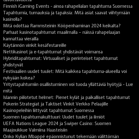
Finnish iGaming Events - ainoa rahapelialan tapahtuma Suomessa
Tapahtumia, turnauksia ja tapaksia: Mitä asiat saavat viihtymään
kasinolla?
Mitä odottaa Rammsteinin Kööpenhaminan 2024 keikalta?
Parhaat kasinotapahtumat maailmalla – näissä rahapelaajan
kannattaa vierailla
Käytännön vinkit kesäfestareille
Nettikasinot ja e-tapahtumat yhdistävät voimansa
Hybriditapahtumat: Virtuaaliset ja perinteiset tapahtumat
yhdistyvät
Festivaalien uudet tuulet: Mitä kaikkea tapahtuma-alueella voi
nykyään kokea?
Yritystapahtumiin osallistuminen voi tuoda yllättäviä hyötyjä - Lue
mitä
Islannin piilotetut helmet: Pienet kylät ja paikalliset tapahtumat
Pokerin Strategiat ja Taktiset Vinkit Verkko Pelaajille
Kasinopeleihin liittyvät tapahtumat Suomessa
Suomen tapahtumakulttuuri: Uudet tuulet ja ilmiöt
UEFA Nations League 2024 ja Swiper Casino: Suomen
Maajoukkue Valmiina Haasteisiin
Onko Kylian Mbappé epäonnistunut tekemään välittömän