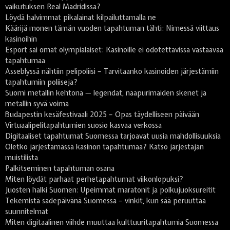
vaikutuksen Real Madridissa?
Löydä halvimmat pikalainat kilpailuttamalla ne
Käärijä monen tämän vuoden tapahtuman tähti: Nimessä viittaus
kasinoihin
Esport sai omat olympialaiset: Kasinoille ei odotettavissa vastaavaa
tapahtumaa
Asseblyssä nähtiin pelipoliisi – Tarvitaanko kasinoiden järjestämiin
tapahtumiin poliiseja?
Suomi metallin kehtona — legendat, naapurimaiden skenet ja
metallin syvä voima
Budapestin kesäfestivaali 2025 – Opas täydelliseen päivään
Virtuaalipelitapahtumien suosio kasvaa verkossa
Digitaaliset tapahtumat Suomessa tarjoavat uusia mahdollisuuksia
Oletko järjestämässä kasinon tapahtumaa? Katso järjestäjän
muistilista
Palkitseminen tapahtuman osana
Miten löydät parhaat perhetapahtumat viikonlopuksi?
Juosten halki Suomen: Upeimmat maratonit ja polkujuoksureitit
Tekemistä sadepäivänä Suomessa – vinkit, kun sää peruuttaa
suunnitelmat
Miten digitaalinen viihde muuttaa kulttuuritapahtumia Suomessa