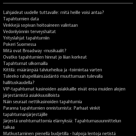
Lahjaideat uudelle tuttavalle: mitä heille voisi antaa?
Tapahtumien data
Vinkkejä sopivan hoitoaineen valintaan
Vedonlyönnin terveyshaitat
Yrityslahjat tapahtumiin
Pokeri Suomessa
Mitä ovat Broadway -musikaalit?
Ovatko tapahtumien hinnat jo liian korkeat
Tapahtumat ulkomailla
Kittilä: määränpää talviurheilua ja -toimintaa varten
Tuleeko rahapelilainsäädäntö muuttumaan tulevalla
hallituskaudella?
VIP-tapahtumat kasinoiden asiakkaille eivät eroa muiden alojen
järjestämistä asiakkuusilloista
Näin seuraat nettikasinoiden tapahtumia
Paranna tapahtumien onnistumista: Parhaat vinkit
tapahtumanjärjestäjille
Järjestä unohtumattomia elämyksiä: Tapahtumasuunnittelun
taikaa
Matkustaminen pienellä budjetilla - halpoja lentoja netistä