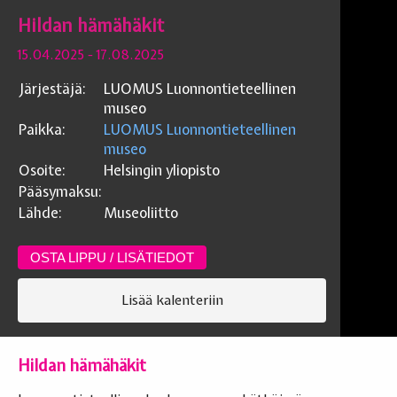
Hildan hämähäkit
15.04.2025
- 17.08.2025
Järjestäjä:
LUOMUS Luonnontieteellinen
museo
Paikka:
LUOMUS Luonnontieteellinen
museo
Osoite:
Helsingin yliopisto
Pääsymaksu:
Lähde:
Museoliitto
OSTA LIPPU / LISÄTIEDOT
Lisää kalenteriin
Hildan hämähäkit