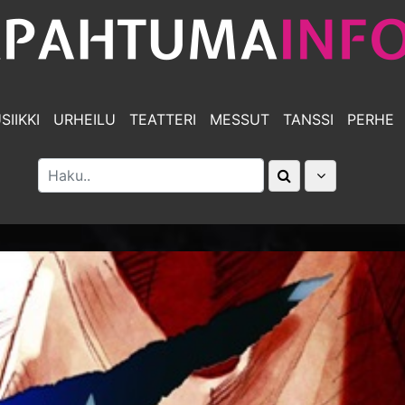
SIIKKI
URHEILU
TEATTERI
MESSUT
TANSSI
PERHE