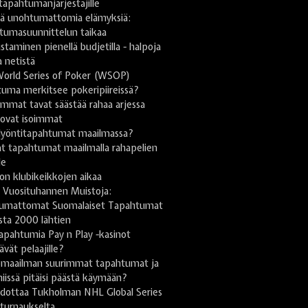
 tapahtumanjärjestäjille
stä unohtumattomia elämyksiä:
tumasuunnittelun taikaa
taminen pienellä budjetilla - halpoja
a netistä
World Series of Poker (WSOP)
uma merkitsee pokeripiireissä?
mmat tavat säästää rahaa arjessa
 ovat isoimmat
lyöntitapahtumat maailmassa?
t tapahtumat maailmalla rahapelien
le
on klubikeikkojen aikaa
 Vuosituhannen Muistoja:
umattomat Suomalaiset Tapahtumat
sta 2000 lähtien
apahtumia Pay n Play -kasinot
tävät pelaajille?
omaailman suurimmat tapahtumat ja
niissä pitäisi päästä käymään?
odottaa Tukholman NHL Global Series
turnaukselta