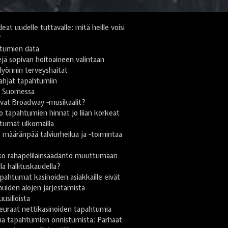
deat uudelle tuttavalle: mitä heille voisi
?
tumien data
jä sopivan hoitoaineen valintaan
yönnin terveyshaitat
lahjat tapahtumiin
i Suomessa
vat Broadway -musikaalit?
 tapahtumien hinnat jo liian korkeat
tumat ulkomailla
ä: määränpää talviurheilua ja -toimintaa
n
ko rahapelilainsäädäntö muuttumaan
lla hallituskaudella?
pahtumat kasinoiden asiakkaille eivät
uiden alojen järjestämistä
uusilloista
euraat nettikasinoiden tapahtumia
na tapahtumien onnistumista: Parhaat