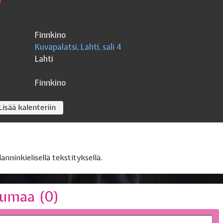
Finnkino
Kuvapalatsi, Lahti, sali 4
Lahti
Finnkino
Lisää kalenteriin
nninkielisellä tekstityksellä.
umaa (
0
)