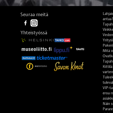
Seuraa meitä
Lahjai
antaa
Tapah
Vinkke
Yhteistyössä
Vedonl
Yritys
Poker
Mitä o
Ovatko
Tapah
Kittil
varte
Tulee
tuleva
VIP-ta
eroa m
asiakk
Näin s
Paran