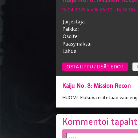
15.04.2025 klo 16:45:00
- 18:56:00
Järjestäjä:
Paikka:
Osoite:
Pääsymaksu:
Lähde:
OSTA LIPPU / LISÄTIEDOT
Kaiju No. 8: Mission Recon
HUOM! Elokuva esitetään vain engla
Kommentoi tapaht