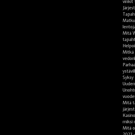
vinkit
Järje
Tapah
Matkus
lentoj
Mitä 
tapaht
Helpoi
Mitkä
vedon
Parhaa
ystävil
Syksy 
Uuden
Unoht
vuode
Mitä t
järjes
Kasin
miksi 
Mitä 
2023 -