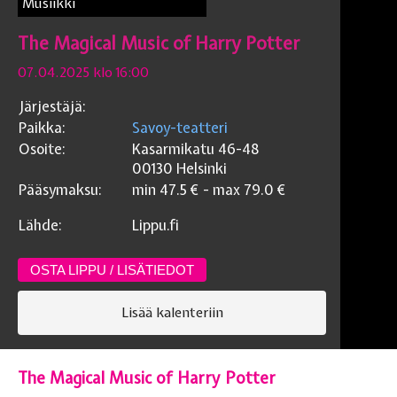
Musiikki
The Magical Music of Harry Potter
07.04.2025 klo 16:00
Järjestäjä:
Paikka:
Savoy-teatteri
Osoite:
Kasarmikatu 46-48
00130
Helsinki
Pääsymaksu:
min
47.5
€ - max
79.0
€
Lähde:
Lippu.fi
OSTA LIPPU / LISÄTIEDOT
Lisää kalenteriin
The Magical Music of Harry Potter