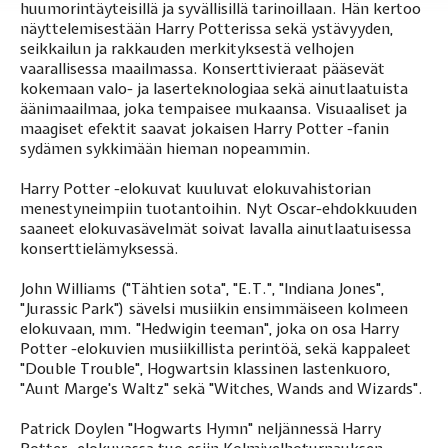
huumorintäyteisillä ja syvällisillä tarinoillaan. Hän kertoo
näyttelemisestään Harry Potterissa sekä ystävyyden,
seikkailun ja rakkauden merkityksestä velhojen
vaarallisessa maailmassa. Konserttivieraat pääsevät
kokemaan valo- ja laserteknologiaa sekä ainutlaatuista
äänimaailmaa, joka tempaisee mukaansa. Visuaaliset ja
maagiset efektit saavat jokaisen Harry Potter -fanin
sydämen sykkimään hieman nopeammin.
Harry Potter -elokuvat kuuluvat elokuvahistorian
menestyneimpiin tuotantoihin. Nyt Oscar-ehdokkuuden
saaneet elokuvasävelmät soivat lavalla ainutlaatuisessa
konserttielämyksessä.
John Williams ("Tähtien sota", "E.T.", "Indiana Jones",
"Jurassic Park") sävelsi musiikin ensimmäiseen kolmeen
elokuvaan, mm. "Hedwigin teeman", joka on osa Harry
Potter -elokuvien musiikillista perintöä, sekä kappaleet
"Double Trouble", Hogwartsin klassinen lastenkuoro,
"Aunt Marge's Waltz" sekä "Witches, Wands and Wizards".
Patrick Doylen "Hogwarts Hymn" neljännessä Harry