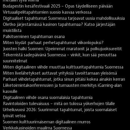
metallin syvä voima
Budapestin kesäfestivaali 2025 – Opas täydelliseen päivään
Virtuaalipelitapahtumien suosio kasvaa verkossa
Digitaaliset tapahtumat Suomessa tarjoavat uusia mahdollisuuksia
Oletko järjestämässä kasinon tapahtumaa? Katso järjestäjän
muistilista
Palkitseminen tapahtuman osana
Miten löydät parhaat perhetapahtumat viikonlopuksi?
Juosten halki Suomen: Upeimmat maratonit ja polkujuoksureitit
Tekemistä sadepäivänä Suomessa – vinkit, kun sää peruuttaa
suunnitelmat
Miten digitaalinen viihde muuttaa kulttuuritapahtumia Suomessa
Miten livelähetykset auttavat yrityksiä tavoittamaan yleisönsä
Parhaat viihdetapahtumat, jotka sinun pitäisi kokea ainakin kerran
Liiketoimintakonferenssien ja turnausten merkitys iGaming-alan
kasvulle
Digitaalinen viihde osana suomalaisia tapahtumia
Ravintoloiden tulevaisuus – mitä on tulossa yökerhojen tilalle
Urheiluvuosi 2026: Suurimmat tapahtumat, joista suomalaiset
lyövät vetoa
Suomen kulttuurimaiseman digitaalinen murros
Verkkokasinoiden maailma Suomessa