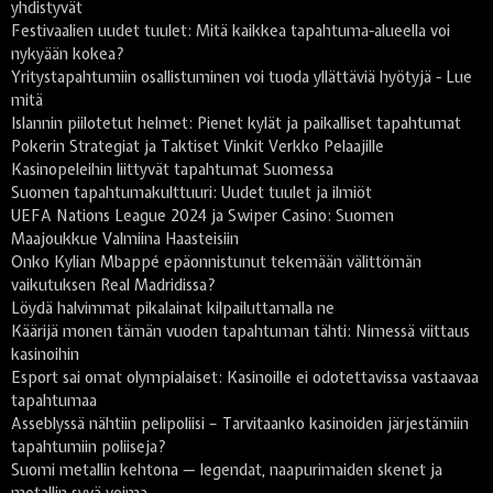
yhdistyvät
Festivaalien uudet tuulet: Mitä kaikkea tapahtuma-alueella voi
nykyään kokea?
Yritystapahtumiin osallistuminen voi tuoda yllättäviä hyötyjä - Lue
mitä
Islannin piilotetut helmet: Pienet kylät ja paikalliset tapahtumat
Pokerin Strategiat ja Taktiset Vinkit Verkko Pelaajille
Kasinopeleihin liittyvät tapahtumat Suomessa
Suomen tapahtumakulttuuri: Uudet tuulet ja ilmiöt
UEFA Nations League 2024 ja Swiper Casino: Suomen
Maajoukkue Valmiina Haasteisiin
Onko Kylian Mbappé epäonnistunut tekemään välittömän
vaikutuksen Real Madridissa?
Löydä halvimmat pikalainat kilpailuttamalla ne
Käärijä monen tämän vuoden tapahtuman tähti: Nimessä viittaus
kasinoihin
Esport sai omat olympialaiset: Kasinoille ei odotettavissa vastaavaa
tapahtumaa
Asseblyssä nähtiin pelipoliisi – Tarvitaanko kasinoiden järjestämiin
tapahtumiin poliiseja?
Suomi metallin kehtona — legendat, naapurimaiden skenet ja