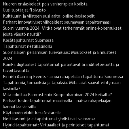
Nuoren ensiaskeleet pois vanhempien kodista
Uusi tuottajat.fi sivusto
Kulttuurin ja viihteen uusi aalto: online-kasinopelit
Parhaat innovatiiviset viihdeideat seuraavaan tapahtumaasi
Suomi vuonna 2024: Mitkä ovat tärkeimmät online-kokemukset,
joista väestö nauttii?
Kesätapahtumat Suomessa
Tapahtumat nettikasinoilla
Suomalaisen pelaamisen tulevaisuus: Muutokset ja Ennusteet
2024
Kuinka digitaaliset tapahtumat parantavat bränditietoisuutta ja
tavoittavuutta
Finnish iGaming Events - ainoa rahapelialan tapahtuma Suomessa
Tapahtumia, turnauksia ja tapaksia: Mitä asiat saavat viihtymään
kasinolla?
Mitä odottaa Rammsteinin Kööpenhaminan 2024 keikalta?
Parhaat kasinotapahtumat maailmalla – näissä rahapelaajan
kannattaa vierailla
Käytännön vinkit kesäfestareille
Nettikasinot ja e-tapahtumat yhdistävät voimansa
Hybriditapahtumat: Virtuaaliset ja perinteiset tapahtumat