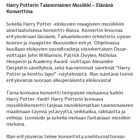
Harry Potterin Taianomainen Musiikki – Elävänä
Konserttina
Sukella Harry Potter -elokuvien maagiseen musiikkiin
ainutlaatuisessa konsertti-illassa. Konsertin kruunaa
erityisvieraan läsnäolo, Taikaelokuvien orkesterin, upean
kuoron ja maagisten illuusioiden esitys. Ohjelmassa
kuullaan elokuvien soundtrackeja viisinkertaisen Oscar-
voittajan John Williamsin, Patrick Doylen, Nicholas
Hooperin ja Academy Award -voittajan Alexandre
Desplatin sävellyksiä, sekä kauneimmat sävelmät "Harry
Potter ja kirottu lapsi" -näytelmästä. Illan isäntänä toimii
erityisvieras suoraan alkuperäisestä elokuvasta!
Tämä lumoava konsertti tempaisee mukaansa kaikki
Harry Potter -fanit! Harry Potterin lumoava
musiikkikonsertti tarjoaa musiikkimatkan taianomaiseen
maailmaan täynnä ystävyyttä, seikkailua, rakkautta ja
velhoja. Lumoudu ja sukella mukaan fantasiaan musiikin
mukana.
Illan erityisvieras tekee konsertista unohtumattoman