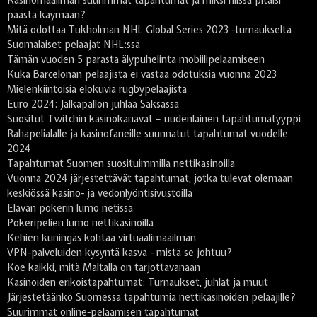
Kasinomaailman suurimmat tapahtumat ja miksi niissä pitäisi
päästä käymään?
Mitä odottaa Tukholman NHL Global Series 2023 -turnaukselta
Suomalaiset pelaajat NHL:ssä
Tämän vuoden 5 parasta älypuhelinta mobiilipelaamiseen
Kuka Barcelonan pelaajista ei vastaa odotuksia vuonna 2023
Mielenkiintoisia elokuvia rugbypelaajista
Euro 2024: Jalkapallon juhlaa Saksassa
Suositut Twitchin kasinokanavat – uudenlainen tapahtumatyyppi
Rahapelialalle ja kasinofaneille suunnatut tapahtumat vuodelle
2024
Tapahtumat Suomen suosituimmilla nettikasinoilla
Vuonna 2024 järjestettävät tapahtumat, jotka tulevat olemaan
keskiössä kasino- ja vedonlyöntisivustoilla
Elävän pokerin lumo netissä
Pokeripelien lumo nettikasinoilla
Kehien kuningas kohtaa virtuaalimaailman
VPN-palveluiden kysyntä kasva - mistä se johtuu?
Koe kaikki, mitä Maltalla on tarjottavanaan
Kasinoiden erikoistapahtumat: Turnaukset, juhlat ja muut
Järjestetäänkö Suomessa tapahtumia nettikasinoiden pelaajille?
Suurimmat online-pelaamisen tapahtumat