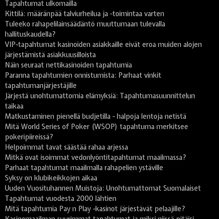
Tapahtumat ulkomailla
Kittilä: määränpää talviurheilua ja -toimintaa varten
Tuleeko rahapelilainsäädäntö muuttumaan tulevalla
hallituskaudella?
VIP-tapahtumat kasinoiden asiakkaille eivät eroa muiden alojen
järjestämistä asiakkuusilloista
Näin seuraat nettikasinoiden tapahtumia
Paranna tapahtumien onnistumista: Parhaat vinkit
tapahtumanjärjestäjille
Järjestä unohtumattomia elämyksiä: Tapahtumasuunnittelun
taikaa
Matkustaminen pienellä budjetilla - halpoja lentoja netistä
Mitä World Series of Poker (WSOP) tapahtuma merkitsee
pokeripiireissä?
Helpoimmat tavat säästää rahaa arjessa
Mitkä ovat isoimmat vedonlyöntitapahtumat maailmassa?
Parhaat tapahtumat maailmalla rahapelien ystäville
Syksy on klubikeikkojen aikaa
Uuden Vuosituhannen Muistoja: Unohtumattomat Suomalaiset
Tapahtumat vuodesta 2000 lähtien
Mitä tapahtumia Pay n Play -kasinot järjestävät pelaajille?