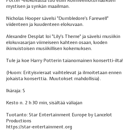
Potter -elokuvassa tuo esiin Kolmivelhoturnauksen
mystisen ja synkän maailman.
Nicholas Hooper sävelsi "Dumbledore's Farewell"
viidenteen ja kuudenteen elokuvaan.
Alexandre Desplat loi "Lily's Theme" ja sävelsi musiikin
elokuvasarjan viimeiseen kahteen osaan, luoden
ikimuistoisen musiikillisen kokemuksen.
Tule ja koe Harry Potterin taianomainen konsertti-ilta!
(Huom: Erityisvieraat vaihtelevat ja ilmoitetaan ennen
jokaista konserttia. Muutokset mahdollisia).
Ikäraja: S
Kesto n. 2 h 30 min, sisältää väliajan
Tuotanto: Star Entertainment Europe by Lancelot
Productions
https://star-entertainment.org