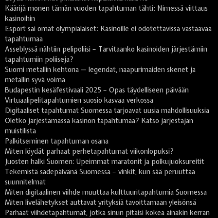
Käärijä monen tämän vuoden tapahtuman tähti: Nimessä viittaus
kasinoihin
Esport sai omat olympialaiset: Kasinoille ei odotettavissa vastaavaa
tapahtumaa
Asseblyssä nähtiin pelipoliisi – Tarvitaanko kasinoiden järjestämiin
tapahtumiin poliiseja?
Suomi metallin kehtona — legendat, naapurimaiden skenet ja
metallin syvä voima
Budapestin kesäfestivaali 2025 – Opas täydelliseen päivään
Virtuaalipelitapahtumien suosio kasvaa verkossa
Digitaaliset tapahtumat Suomessa tarjoavat uusia mahdollisuuksia
Oletko järjestämässä kasinon tapahtumaa? Katso järjestäjän
muistilista
Palkitseminen tapahtuman osana
Miten löydät parhaat perhetapahtumat viikonlopuksi?
Juosten halki Suomen: Upeimmat maratonit ja polkujuoksureitit
Tekemistä sadepäivänä Suomessa – vinkit, kun sää peruuttaa
suunnitelmat
Miten digitaalinen viihde muuttaa kulttuuritapahtumia Suomessa
Miten livelähetykset auttavat yrityksiä tavoittamaan yleisönsä
Parhaat viihdetapahtumat, jotka sinun pitäisi kokea ainakin kerran