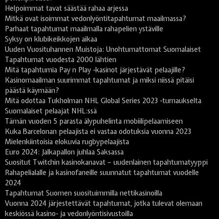
Helpoimmat tavat säästää rahaa arjessa
Mitkä ovat isoimmat vedonlyöntitapahtumat maailmassa?
Parhaat tapahtumat maailmalla rahapelien ystäville
Syksy on klubikeikkojen aikaa
Uuden Vuosituhannen Muistoja: Unohtumattomat Suomalaiset
Tapahtumat vuodesta 2000 lähtien
Mitä tapahtumia Pay n Play -kasinot järjestävät pelaajille?
Kasinomaailman suurimmat tapahtumat ja miksi niissä pitäisi
päästä käymään?
Mitä odottaa Tukholman NHL Global Series 2023 -turnaukselta
Suomalaiset pelaajat NHL:ssä
Tämän vuoden 5 parasta älypuhelinta mobiilipelaamiseen
Kuka Barcelonan pelaajista ei vastaa odotuksia vuonna 2023
Mielenkiintoisia elokuvia rugbypelaajista
Euro 2024: Jalkapallon juhlaa Saksassa
Suositut Twitchin kasinokanavat – uudenlainen tapahtumatyyppi
Rahapelialalle ja kasinofaneille suunnatut tapahtumat vuodelle
2024
Tapahtumat Suomen suosituimmilla nettikasinoilla
Vuonna 2024 järjestettävät tapahtumat, jotka tulevat olemaan
keskiössä kasino- ja vedonlyöntisivustoilla