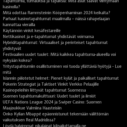
Tapahtumia, turnauksia ja tapaksia: Mitä asiat saavat viihtymään
kasinolla?
Mitä odottaa Rammsteinin Kööpenhaminan 2024 keikalta?
Parhaat kasinotapahtumat maailmalla – näissä rahapelaajan
kannattaa vierailla
Käytännön vinkit kesäfestareille
Nettikasinot ja e-tapahtumat yhdistävät voimansa
Hybriditapahtumat: Virtuaaliset ja perinteiset tapahtumat
yhdistyvät
Festivaalien uudet tuulet: Mitä kaikkea tapahtuma-alueella voi
nykyään kokea?
Yritystapahtumiin osallistuminen voi tuoda yllättäviä hyötyjä - Lue
mitä
Islannin piilotetut helmet: Pienet kylät ja paikalliset tapahtumat
Pokerin Strategiat ja Taktiset Vinkit Verkko Pelaajille
Kasinopeleihin liittyvät tapahtumat Suomessa
Suomen tapahtumakulttuuri: Uudet tuulet ja ilmiöt
UEFA Nations League 2024 ja Swiper Casino: Suomen
Maajoukkue Valmiina Haasteisiin
Onko Kylian Mbappé epäonnistunut tekemään välittömän
vaikutuksen Real Madridissa?
Löydä halvimmat pikalainat kilpailuttamalla ne