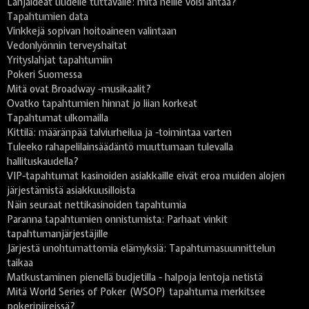
Lahjaideat uudelle tuttavalle: mitä heille voisi antaa?
Tapahtumien data
Vinkkejä sopivan hoitoaineen valintaan
Vedonlyönnin terveyshaitat
Yrityslahjat tapahtumiin
Pokeri Suomessa
Mitä ovat Broadway -musikaalit?
Ovatko tapahtumien hinnat jo liian korkeat
Tapahtumat ulkomailla
Kittilä: määränpää talviurheilua ja -toimintaa varten
Tuleeko rahapelilainsäädäntö muuttumaan tulevalla
hallituskaudella?
VIP-tapahtumat kasinoiden asiakkaille eivät eroa muiden alojen
järjestämistä asiakkuusilloista
Näin seuraat nettikasinoiden tapahtumia
Paranna tapahtumien onnistumista: Parhaat vinkit
tapahtumanjärjestäjille
Järjestä unohtumattomia elämyksiä: Tapahtumasuunnittelun
taikaa
Matkustaminen pienellä budjetilla - halpoja lentoja netistä
Mitä World Series of Poker (WSOP) tapahtuma merkitsee
pokeripiireissä?