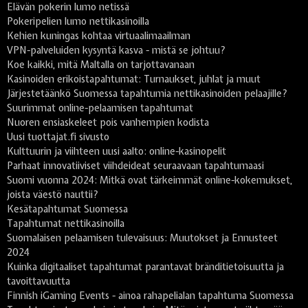
Elävän pokerin lumo netissä
Pokeripelien lumo nettikasinoilla
Kehien kuningas kohtaa virtuaalimaailman
VPN-palveluiden kysyntä kasva - mistä se johtuu?
Koe kaikki, mitä Maltalla on tarjottavanaan
Kasinoiden erikoistapahtumat: Turnaukset, juhlat ja muut
Järjestetäänkö Suomessa tapahtumia nettikasinoiden pelaajille?
Suurimmat online-pelaamisen tapahtumat
Nuoren ensiaskeleet pois vanhempien kodista
Uusi tuottajat.fi sivusto
Kulttuurin ja viihteen uusi aalto: online-kasinopelit
Parhaat innovatiiviset viihdeideat seuraavaan tapahtumaasi
Suomi vuonna 2024: Mitkä ovat tärkeimmät online-kokemukset,
joista väestö nauttii?
Kesätapahtumat Suomessa
Tapahtumat nettikasinoilla
Suomalaisen pelaamisen tulevaisuus: Muutokset ja Ennusteet
2024
Kuinka digitaaliset tapahtumat parantavat bränditietoisuutta ja
tavoittavuutta
Finnish iGaming Events - ainoa rahapelialan tapahtuma Suomessa