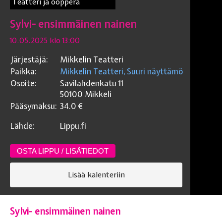
Teatteri ja ooppera
Sylvi- ensimmäinen nainen
10.05.2025 klo 13:00
Järjestäjä:
Mikkelin Teatteri
Paikka:
Mikkelin Teatteri, Suuri näyttämö
Osoite:
Savilahdenkatu 11
50100
Mikkeli
Pääsymaksu:
34.0
€
Lähde:
Lippu.fi
OSTA LIPPU / LISÄTIEDOT
Lisää kalenteriin
Sylvi- ensimmäinen nainen