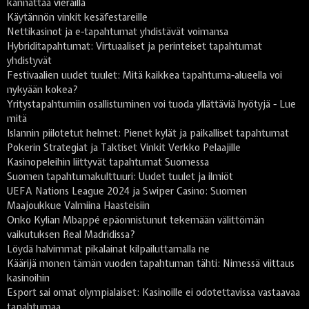
kannattaa vierailla
Käytännön vinkit kesäfestareille
Nettikasinot ja e-tapahtumat yhdistävät voimansa
Hybriditapahtumat: Virtuaaliset ja perinteiset tapahtumat
yhdistyvät
Festivaalien uudet tuulet: Mitä kaikkea tapahtuma-alueella voi
nykyään kokea?
Yritystapahtumiin osallistuminen voi tuoda yllättäviä hyötyjä - Lue
mitä
Islannin piilotetut helmet: Pienet kylät ja paikalliset tapahtumat
Pokerin Strategiat ja Taktiset Vinkit Verkko Pelaajille
Kasinopeleihin liittyvät tapahtumat Suomessa
Suomen tapahtumakulttuuri: Uudet tuulet ja ilmiöt
UEFA Nations League 2024 ja Swiper Casino: Suomen
Maajoukkue Valmiina Haasteisiin
Onko Kylian Mbappé epäonnistunut tekemään välittömän
vaikutuksen Real Madridissa?
Löydä halvimmat pikalainat kilpailuttamalla ne
Käärijä monen tämän vuoden tapahtuman tähti: Nimessä viittaus
kasinoihin
Esport sai omat olympialaiset: Kasinoille ei odotettavissa vastaavaa
tapahtumaa