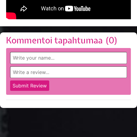
Kommentoi tapahtumaa (
0
)