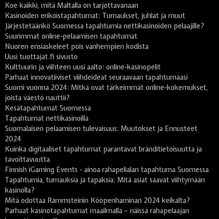
Koe kaikki, mitä Maltalla on tarjottavanaan
Kasinoiden erikoistapahtumat: Turnaukset, juhlat ja muut
Järjestetäänkö Suomessa tapahtumia nettikasinoiden pelaajille?
Suurimmat online-pelaamisen tapahtumat
Nuoren ensiaskeleet pois vanhempien kodista
Uusi tuottajat.fi sivusto
Kulttuurin ja viihteen uusi aalto: online-kasinopelit
Parhaat innovatiiviset viihdeideat seuraavaan tapahtumaasi
Suomi vuonna 2024: Mitkä ovat tärkeimmät online-kokemukset,
joista väestö nauttii?
Kesätapahtumat Suomessa
Tapahtumat nettikasinoilla
Suomalaisen pelaamisen tulevaisuus: Muutokset ja Ennusteet
2024
Kuinka digitaaliset tapahtumat parantavat bränditietoisuutta ja
tavoittavuutta
Finnish iGaming Events - ainoa rahapelialan tapahtuma Suomessa
Tapahtumia, turnauksia ja tapaksia: Mitä asiat saavat viihtymään
kasinolla?
Mitä odottaa Rammsteinin Kööpenhaminan 2024 keikalta?
Parhaat kasinotapahtumat maailmalla – näissä rahapelaajan