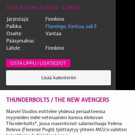
23.06.2025 klo 20:20:00
- 22:36:00
Järjestäjä:
Finnkino
Paikka:
Flamingo, Vantaa, sali 5
Osoite:
Vantaa
Pääsymaksu:
Lähde:
Finnkino
OSTA LIPPU / LISÄTIEDOT
Lisää kalenteriin
THUNDERBOLTS / THE NEW AVENGERS
Marvel Studios esittelee yhdessä periaatteensa
myyneiden indie-veteraanien kanssa elokuvan
Thunderbolts*, jossa masentunut salamurhaaja Yelena
Belova (Florence Pugh) lyöttäytyy yhteen MCU:n vähiten