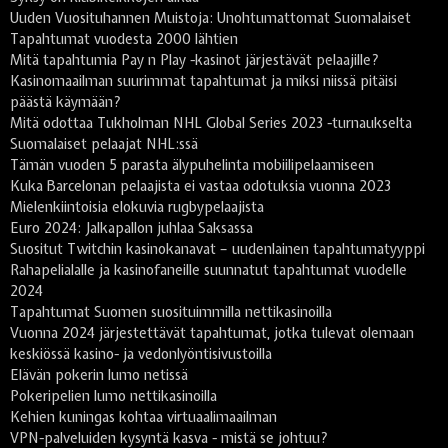
Uuden Vuosituhannen Muistoja: Unohtumattomat Suomalaiset
Tapahtumat vuodesta 2000 lähtien
Mitä tapahtumia Pay n Play -kasinot järjestävät pelaajille?
Kasinomaailman suurimmat tapahtumat ja miksi niissä pitäisi
päästä käymään?
Mitä odottaa Tukholman NHL Global Series 2023 -turnaukselta
Suomalaiset pelaajat NHL:ssä
Tämän vuoden 5 parasta älypuhelinta mobiilipelaamiseen
Kuka Barcelonan pelaajista ei vastaa odotuksia vuonna 2023
Mielenkiintoisia elokuvia rugbypelaajista
Euro 2024: Jalkapallon juhlaa Saksassa
Suositut Twitchin kasinokanavat – uudenlainen tapahtumatyyppi
Rahapelialalle ja kasinofaneille suunnatut tapahtumat vuodelle
2024
Tapahtumat Suomen suosituimmilla nettikasinoilla
Vuonna 2024 järjestettävät tapahtumat, jotka tulevat olemaan
keskiössä kasino- ja vedonlyöntisivustoilla
Elävän pokerin lumo netissä
Pokeripelien lumo nettikasinoilla
Kehien kuningas kohtaa virtuaalimaailman
VPN-palveluiden kysyntä kasva - mistä se johtuu?