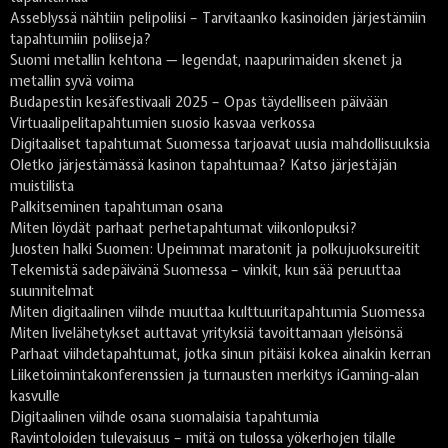
Asseblyssä nähtiin pelipoliisi – Tarvitaanko kasinoiden järjestämiin
tapahtumiin poliiseja?
Suomi metallin kehtona — legendat, naapurimaiden skenet ja
metallin syvä voima
Budapestin kesäfestivaali 2025 – Opas täydelliseen päivään
Virtuaalipelitapahtumien suosio kasvaa verkossa
Digitaaliset tapahtumat Suomessa tarjoavat uusia mahdollisuuksia
Oletko järjestämässä kasinon tapahtumaa? Katso järjestäjän
muistilista
Palkitseminen tapahtuman osana
Miten löydät parhaat perhetapahtumat viikonlopuksi?
Juosten halki Suomen: Upeimmat maratonit ja polkujuoksureitit
Tekemistä sadepäivänä Suomessa – vinkit, kun sää peruuttaa
suunnitelmat
Miten digitaalinen viihde muuttaa kulttuuritapahtumia Suomessa
Miten livelähetykset auttavat yrityksiä tavoittamaan yleisönsä
Parhaat viihdetapahtumat, jotka sinun pitäisi kokea ainakin kerran
Liiketoimintakonferenssien ja turnausten merkitys iGaming-alan
kasvulle
Digitaalinen viihde osana suomalaisia tapahtumia
Ravintoloiden tulevaisuus – mitä on tulossa yökerhojen tilalle