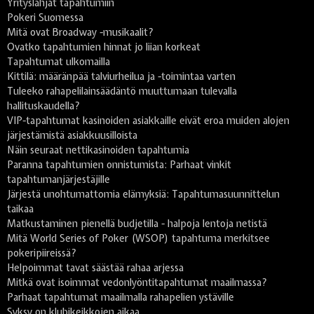
Yrityslahjat tapahtumiin
Pokeri Suomessa
Mitä ovat Broadway -musikaalit?
Ovatko tapahtumien hinnat jo liian korkeat
Tapahtumat ulkomailla
Kittilä: määränpää talviurheilua ja -toimintaa varten
Tuleeko rahapelilainsäädäntö muuttumaan tulevalla
hallituskaudella?
VIP-tapahtumat kasinoiden asiakkaille eivät eroa muiden alojen
järjestämistä asiakkuusilloista
Näin seuraat nettikasinoiden tapahtumia
Paranna tapahtumien onnistumista: Parhaat vinkit
tapahtumanjärjestäjille
Järjestä unohtumattomia elämyksiä: Tapahtumasuunnittelun
taikaa
Matkustaminen pienellä budjetilla - halpoja lentoja netistä
Mitä World Series of Poker (WSOP) tapahtuma merkitsee
pokeripiireissä?
Helpoimmat tavat säästää rahaa arjessa
Mitkä ovat isoimmat vedonlyöntitapahtumat maailmassa?
Parhaat tapahtumat maailmalla rahapelien ystäville
Syksy on klubikeikkojen aikaa