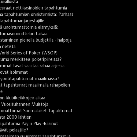
uusilloista
euraat nettikasinoiden tapahtumia
na tapahtumien onnistumista: Parhaat
 tapahtumanjärjestäjille
stä unohtumattomia elämyksiä:
tumasuunnittelun taikaa
taminen pienellä budjetilla - halpoja
a netistä
World Series of Poker (WSOP)
uma merkitsee pokeripiireissä?
mmat tavat säästää rahaa arjessa
 ovat isoimmat
lyöntitapahtumat maailmassa?
t tapahtumat maailmalla rahapelien
le
on klubikeikkojen aikaa
 Vuosituhannen Muistoja:
umattomat Suomalaiset Tapahtumat
sta 2000 lähtien
apahtumia Pay n Play -kasinot
tävät pelaajille?
omaailman suurimmat tapahtumat ja