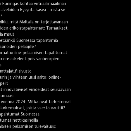
 kuningas kohtaa virtuaalimaailman
lveluiden kysyntä kasva - mistä se
u?
ikki, mitä Maltalla on tarjottavanaan
iden erikoistapahtumat: Turnaukset,
 ja muut
stetäänkö Suomessa tapahtumia
asinoiden pelaajille?
mmat online-pelaamisen tapahtumat
n ensiaskeleet pois vanhempien
a
uottajat.fi sivusto
urin ja viihteen uusi aalto: online-
pelit
t innovatiiviset viihdeideat seuraavaan
tumaasi
 vuonna 2024: Mitkä ovat tärkeimmät
-kokemukset, joista väestö nauttii?
apahtumat Suomessa
umat nettikasinoilla
aisen pelaamisen tulevaisuus: