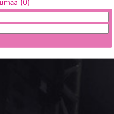
umaa (
0
)