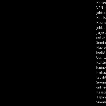
Kehien
VPN-pa
johtu
Koe ka
Kasino
juhlat
Järje
nettik
Suuri
Nuore
kodist
Uusi t
Kulttu
kasino
Parhaa
tapah
Suomi
online
Kesät
Tapaht
Suomal