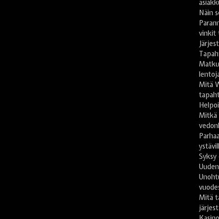
asiakk
Näin s
Paran
vinkit
Järje
Tapah
Matkus
lentoj
Mitä 
tapaht
Helpoi
Mitkä
vedon
Parhaa
ystävil
Syksy 
Uuden
Unoht
vuode
Mitä t
järjes
Kasin