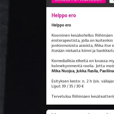
Helppo ero
Helppo ero
Koominen kesäkohellus Riihimäen k
eroterapeutista, jolla on kuitenk
jonkinmoisista asioista, Mika itse
itseään niskasta kiinni ja hankkiut
Komediallisia elkeitä on luvassa my
kolmekymmentä roolia. Jotta moise
Mika Nuojua, Jukka Rasila, Pauliin
Esityksen kesto: n. 2 h (sis. väliaja
Liput 39 / 35 / 30 €
Tervetuloa Riihimäen kesäteatterii