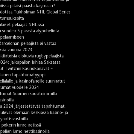
niissä pitäisi päästä käymään?
odottaa Tukholman NHL Global Series
turnaukselta
aiset pelaajat NHL:ssä
 vuoden 5 parasta älypuhelinta
ipelaamiseen
arcelonan pelaajista ei vastaa
ksia vuonna 2023
kiintoisia elokuvia rugbypelaajista
024: Jalkapallon juhlaa Saksassa
ut Twitchin kasinokanavat –
lainen tapahtumatyyppi
lialalle ja kasinofaneille suunnatut
tumat vuodelle 2024
tumat Suomen suosituimmilla
sinoilla
a 2024 järjestettävät tapahtumat,
tulevat olemaan keskiössä kasino- ja
yöntisivustoilla
 pokerin lumo netissä
pelien lumo nettikasinoilla