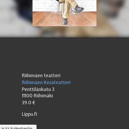
Riihimäen teatteri
Riihimäen Kesäteatteri
Penttilänkatu 3
11100
Riihimäki
39.0
€
Lippu.fi
Lisää kalenteriin