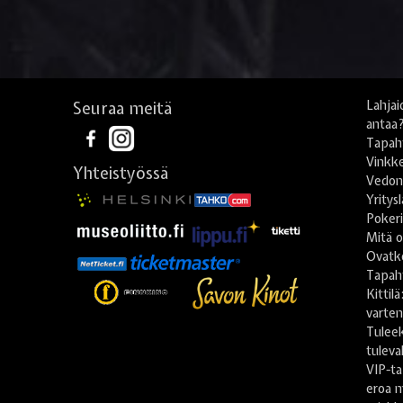
Seuraa meitä
Lahjai
antaa
Tapah
Vinkke
Yhteistyössä
Vedonl
Yritys
Poker
Mitä o
Ovatko
Tapah
Kittil
varte
Tulee
tuleva
VIP-ta
eroa m