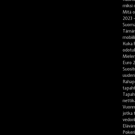
miksi 
Mitä 
2023 -
Suomal
Tämän
mobiil
Kuka B
odotu
Mielen
Euro 2
Suosit
uuden
Rahape
tapah
Tapah
nettika
Vuonn
jotka 
vedonl
Elävän
Pokeri