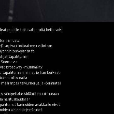
deat uudelle tuttavalle: mitä heille voisi
?
tumien data
jä sopivan hoitoaineen valintaan
yönnin terveyshaitat
lahjat tapahtumiin
i Suomessa
vat Broadway -musikaalit?
 tapahtumien hinnat jo liian korkeat
tumat ulkomailla
ä: määränpää talviurheilua ja -toimintaa
n
ko rahapelilainsäädäntö muuttumaan
lla hallituskaudella?
pahtumat kasinoiden asiakkaille eivät
uiden alojen järjestämistä