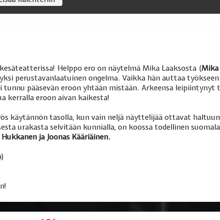
esäteatterissa! Helppo ero on näytelmä Mika Laaksosta (
Mika
in yksi perustavanlaatuinen ongelma. Vaikka hän auttaa työksee
 ei tunnu pääsevän eroon yhtään mistään. Arkeensa leipiintynyt 
ua kerralla eroon aivan kaikesta!
ös käytännön tasolla, kun vain neljä näyttelijää ottavat haltuun
sta urakasta selvitään kunnialla, on koossa todellinen suomala
a Hukkanen ja Joonas Kääriäinen.
n)
n!