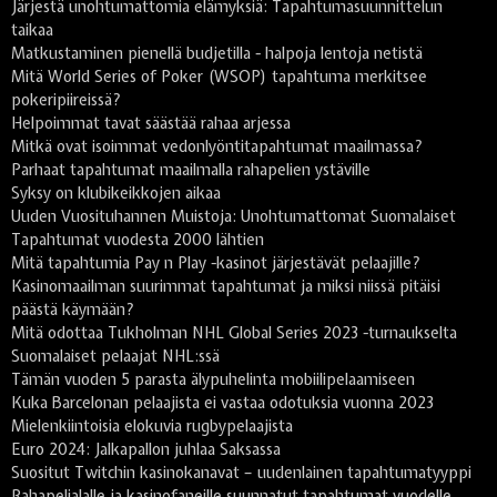
Järjestä unohtumattomia elämyksiä: Tapahtumasuunnittelun
taikaa
Matkustaminen pienellä budjetilla - halpoja lentoja netistä
Mitä World Series of Poker (WSOP) tapahtuma merkitsee
pokeripiireissä?
Helpoimmat tavat säästää rahaa arjessa
Mitkä ovat isoimmat vedonlyöntitapahtumat maailmassa?
Parhaat tapahtumat maailmalla rahapelien ystäville
Syksy on klubikeikkojen aikaa
Uuden Vuosituhannen Muistoja: Unohtumattomat Suomalaiset
Tapahtumat vuodesta 2000 lähtien
Mitä tapahtumia Pay n Play -kasinot järjestävät pelaajille?
Kasinomaailman suurimmat tapahtumat ja miksi niissä pitäisi
päästä käymään?
Mitä odottaa Tukholman NHL Global Series 2023 -turnaukselta
Suomalaiset pelaajat NHL:ssä
Tämän vuoden 5 parasta älypuhelinta mobiilipelaamiseen
Kuka Barcelonan pelaajista ei vastaa odotuksia vuonna 2023
Mielenkiintoisia elokuvia rugbypelaajista
Euro 2024: Jalkapallon juhlaa Saksassa
Suositut Twitchin kasinokanavat – uudenlainen tapahtumatyyppi
Rahapelialalle ja kasinofaneille suunnatut tapahtumat vuodelle