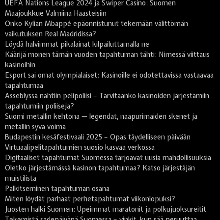
UEFA Nations League 2024 ja Swiper Casino: Suomen
Maajoukkue Valmiina Haasteisiin
Onko Kylian Mbappé epäonnistunut tekemään välittömän
vaikutuksen Real Madridissa?
Löydä halvimmat pikalainat kilpailuttamalla ne
Käärijä monen tämän vuoden tapahtuman tähti: Nimessä viittaus
kasinoihin
Esport sai omat olympialaiset: Kasinoille ei odotettavissa vastaavaa
tapahtumaa
Asseblyssä nähtiin pelipoliisi – Tarvitaanko kasinoiden järjestämiin
tapahtumiin poliiseja?
Suomi metallin kehtona — legendat, naapurimaiden skenet ja
metallin syvä voima
Budapestin kesäfestivaali 2025 – Opas täydelliseen päivään
Virtuaalipelitapahtumien suosio kasvaa verkossa
Digitaaliset tapahtumat Suomessa tarjoavat uusia mahdollisuuksia
Oletko järjestämässä kasinon tapahtumaa? Katso järjestäjän
muistilista
Palkitseminen tapahtuman osana
Miten löydät parhaat perhetapahtumat viikonlopuksi?
Juosten halki Suomen: Upeimmat maratonit ja polkujuoksureitit
Tekemistä sadepäivänä Suomessa – vinkit, kun sää peruuttaa