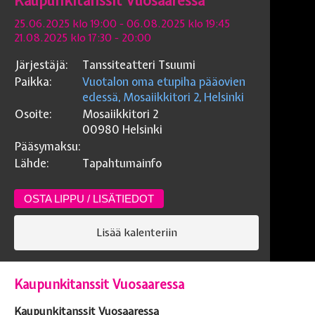
Kaupunkitanssit Vuosaaressa
25.06.2025 klo 19:00
- 06.08.2025 klo 19:45
21.08.2025 klo 17:30
- 20:00
Järjestäjä:
Tanssiteatteri Tsuumi
Paikka:
Vuotalon oma etupiha pääovien
edessä, Mosaiikkitori 2, Helsinki
Osoite:
Mosaiikkitori 2
00980
Helsinki
Pääsymaksu:
Lähde:
Tapahtumainfo
OSTA LIPPU / LISÄTIEDOT
Lisää kalenteriin
Kaupunkitanssit Vuosaaressa
Kaupunkitanssit Vuosaaressa