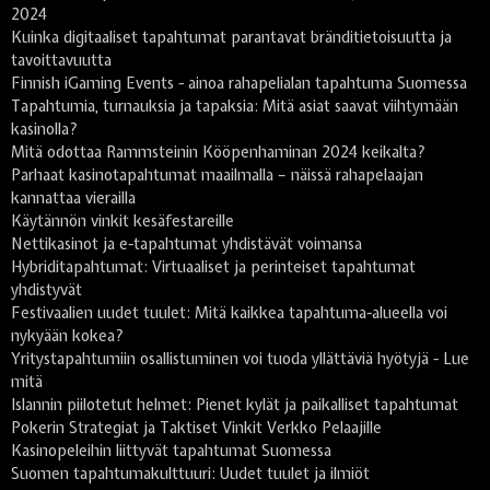
2024
Kuinka digitaaliset tapahtumat parantavat bränditietoisuutta ja
tavoittavuutta
Finnish iGaming Events - ainoa rahapelialan tapahtuma Suomessa
Tapahtumia, turnauksia ja tapaksia: Mitä asiat saavat viihtymään
kasinolla?
Mitä odottaa Rammsteinin Kööpenhaminan 2024 keikalta?
Parhaat kasinotapahtumat maailmalla – näissä rahapelaajan
kannattaa vierailla
Käytännön vinkit kesäfestareille
Nettikasinot ja e-tapahtumat yhdistävät voimansa
Hybriditapahtumat: Virtuaaliset ja perinteiset tapahtumat
yhdistyvät
Festivaalien uudet tuulet: Mitä kaikkea tapahtuma-alueella voi
nykyään kokea?
Yritystapahtumiin osallistuminen voi tuoda yllättäviä hyötyjä - Lue
mitä
Islannin piilotetut helmet: Pienet kylät ja paikalliset tapahtumat
Pokerin Strategiat ja Taktiset Vinkit Verkko Pelaajille
Kasinopeleihin liittyvät tapahtumat Suomessa
Suomen tapahtumakulttuuri: Uudet tuulet ja ilmiöt