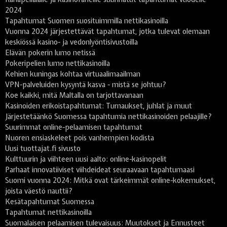
2024
Tapahtumat Suomen suosituimmilla nettikasinoilla
Vuonna 2024 järjestettävät tapahtumat, jotka tulevat olemaan
keskiössä kasino- ja vedonlyöntisivustoilla
Elävän pokerin lumo netissä
Pokeripelien lumo nettikasinoilla
Kehien kuningas kohtaa virtuaalimaailman
VPN-palveluiden kysyntä kasva - mistä se johtuu?
Koe kaikki, mitä Maltalla on tarjottavanaan
Kasinoiden erikoistapahtumat: Turnaukset, juhlat ja muut
Järjestetäänkö Suomessa tapahtumia nettikasinoiden pelaajille?
Suurimmat online-pelaamisen tapahtumat
Nuoren ensiaskeleet pois vanhempien kodista
Uusi tuottajat.fi sivusto
Kulttuurin ja viihteen uusi aalto: online-kasinopelit
Parhaat innovatiiviset viihdeideat seuraavaan tapahtumaasi
Suomi vuonna 2024: Mitkä ovat tärkeimmät online-kokemukset,
joista väestö nauttii?
Kesätapahtumat Suomessa
Tapahtumat nettikasinoilla
Suomalaisen pelaamisen tulevaisuus: Muutokset ja Ennusteet