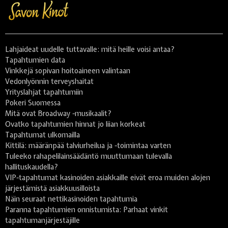
Lahjaideat uudelle tuttavalle: mitä heille voisi antaa?
Tapahtumien data
Vinkkejä sopivan hoitoaineen valintaan
Vedonlyönnin terveyshaitat
Yrityslahjat tapahtumiin
Pokeri Suomessa
Mitä ovat Broadway -musikaalit?
Ovatko tapahtumien hinnat jo liian korkeat
Tapahtumat ulkomailla
Kittilä: määränpää talviurheilua ja -toimintaa varten
Tuleeko rahapelilainsäädäntö muuttumaan tulevalla
hallituskaudella?
VIP-tapahtumat kasinoiden asiakkaille eivät eroa muiden alojen
järjestämistä asiakkuusilloista
Näin seuraat nettikasinoiden tapahtumia
Paranna tapahtumien onnistumista: Parhaat vinkit
tapahtumanjärjestäjille