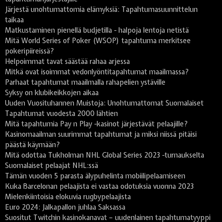
Järjestä unohtumattomia elämyksiä: Tapahtumasuunnittelun
taikaa
Matkustaminen pienellä budjetilla - halpoja lentoja netistä
Mitä World Series of Poker (WSOP) tapahtuma merkitsee
pokeripiireissä?
Helpoimmat tavat säästää rahaa arjessa
Mitkä ovat isoimmat vedonlyöntitapahtumat maailmassa?
Parhaat tapahtumat maailmalla rahapelien ystäville
Syksy on klubikeikkojen aikaa
Uuden Vuosituhannen Muistoja: Unohtumattomat Suomalaiset
Tapahtumat vuodesta 2000 lähtien
Mitä tapahtumia Pay n Play -kasinot järjestävät pelaajille?
Kasinomaailman suurimmat tapahtumat ja miksi niissä pitäisi
päästä käymään?
Mitä odottaa Tukholman NHL Global Series 2023 -turnaukselta
Suomalaiset pelaajat NHL:ssä
Tämän vuoden 5 parasta älypuhelinta mobiilipelaamiseen
Kuka Barcelonan pelaajista ei vastaa odotuksia vuonna 2023
Mielenkiintoisia elokuvia rugbypelaajista
Euro 2024: Jalkapallon juhlaa Saksassa
Suositut Twitchin kasinokanavat – uudenlainen tapahtumatyyppi