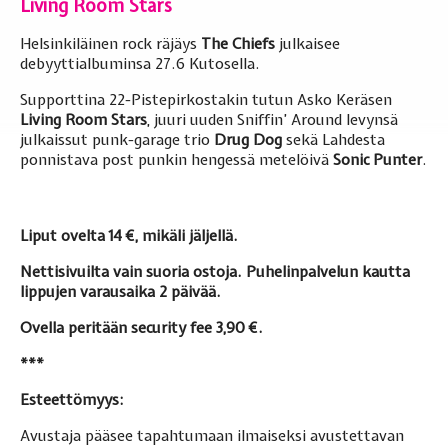
Living Room Stars
Helsinkiläinen rock räjäys
The Chiefs
julkaisee
debyyttialbuminsa 27.6 Kutosella.
Supporttina 22-Pistepirkostakin tutun Asko Keräsen
Living Room Stars
, juuri uuden Sniffin’ Around levynsä
julkaissut punk-garage trio
Drug Dog
sekä Lahdesta
ponnistava post punkin hengessä metelöivä
Sonic Punter
.
Liput ovelta 14 €, mikäli jäljellä.
Nettisivuilta vain suoria ostoja. Puhelinpalvelun kautta
lippujen varausaika 2 päivää.
Ovella peritään security fee 3,90 €.
***
Esteettömyys:
Avustaja pääsee tapahtumaan ilmaiseksi avustettavan