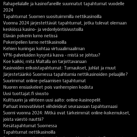
Rahapelialalle ja kasinofaneille suunnatut tapahtumat vuodelle
2024
Tapahtumat Suomen suosituimmilla nettikasinoilla
Vuonna 2024 järjestettävät tapahtumat, jotka tulevat olemaan
keskiössä kasino- ja vedonlyöntisivustoilla
Elävän pokerin lumo netissä
Pokeripelien lumo nettikasinoilla
Kehien kuningas kohtaa virtuaalimaailman
VPN-palveluiden kysyntä kasva - mistä se johtuu?
Koe kaikki, mitä Maltalla on tarjottavanaan
Kasinoiden erikoistapahtumat: Turnaukset, juhlat ja muut
Järjestetäänkö Suomessa tapahtumia nettikasinoiden pelaajille?
Suurimmat online-pelaamisen tapahtumat
Nuoren ensiaskeleet pois vanhempien kodista
Uusi tuottajat.fi sivusto
Kulttuurin ja viihteen uusi aalto: online-kasinopelit
Parhaat innovatiiviset viihdeideat seuraavaan tapahtumaasi
Suomi vuonna 2024: Mitkä ovat tärkeimmät online-kokemukset,
joista väestö nauttii?
Kesätapahtumat Suomessa
Tapahtumat nettikasinoilla