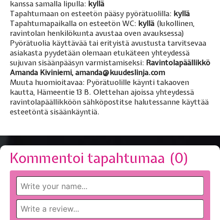
kanssa samalla lipulla:
kyllä
Tapahtumaan on esteetön pääsy pyörätuolilla:
kyllä
Tapahtumapaikalla on esteetön WC:
kyllä
(lukollinen,
ravintolan henkilökunta avustaa oven avauksessa)
Pyörätuolia käyttävää tai erityistä avustusta tarvitsevaa
asiakasta pyydetään olemaan etukäteen yhteydessä
sujuvan sisäänpääsyn varmistamiseksi:
Ravintolapäällikkö
Amanda Kiviniemi, amanda@kuudeslinja.com
Muuta huomioitavaa: Pyörätuolille käynti takaoven
kautta, Hämeentie 13 B. Olettehan ajoissa yhteydessä
ravintolapäällikköön sähköpostitse halutessanne käyttää
esteetöntä sisäänkäyntiä.
Kommentoi tapahtumaa (
0
)