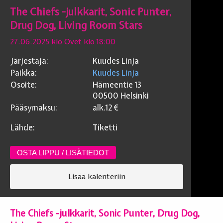
The Chiefs -julkkarit, Sonic Punter,
Drug Dog, Living Room Stars
27.06.2025 klo Ovet klo 18:00
Järjestäjä:
Kuudes Linja
Paikka:
Kuudes Linja
Osoite:
Hämeentie 13
00500
Helsinki
Pääsymaksu:
alk.12
€
Lähde:
Tiketti
OSTA LIPPU / LISÄTIEDOT
Lisää kalenteriin
The Chiefs -julkkarit, Sonic Punter, Drug Dog,