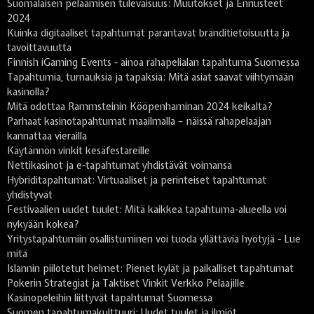
Suomalaisen pelaamisen tulevaisuus: Muutokset ja Ennusteet
2024
Kuinka digitaaliset tapahtumat parantavat bränditietoisuutta ja
tavoittavuutta
Finnish iGaming Events - ainoa rahapelialan tapahtuma Suomessa
Tapahtumia, turnauksia ja tapaksia: Mitä asiat saavat viihtymään
kasinolla?
Mitä odottaa Rammsteinin Kööpenhaminan 2024 keikalta?
Parhaat kasinotapahtumat maailmalla – näissä rahapelaajan
kannattaa vierailla
Käytännön vinkit kesäfestareille
Nettikasinot ja e-tapahtumat yhdistävät voimansa
Hybriditapahtumat: Virtuaaliset ja perinteiset tapahtumat
yhdistyvät
Festivaalien uudet tuulet: Mitä kaikkea tapahtuma-alueella voi
nykyään kokea?
Yritystapahtumiin osallistuminen voi tuoda yllättäviä hyötyjä - Lue
mitä
Islannin piilotetut helmet: Pienet kylät ja paikalliset tapahtumat
Pokerin Strategiat ja Taktiset Vinkit Verkko Pelaajille
Kasinopeleihin liittyvät tapahtumat Suomessa
Suomen tapahtumakulttuuri: Uudet tuulet ja ilmiöt