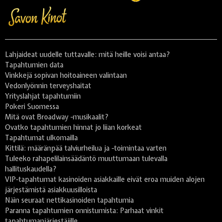
Lahjaideat uudelle tuttavalle: mitä heille voisi antaa?
Tapahtumien data
Vinkkejä sopivan hoitoaineen valintaan
Vedonlyönnin terveyshaitat
Yrityslahjat tapahtumiin
Pokeri Suomessa
Mitä ovat Broadway -musikaalit?
Ovatko tapahtumien hinnat jo liian korkeat
Tapahtumat ulkomailla
Kittilä: määränpää talviurheilua ja -toimintaa varten
Tuleeko rahapelilainsäädäntö muuttumaan tulevalla
hallituskaudella?
VIP-tapahtumat kasinoiden asiakkaille eivät eroa muiden alojen
järjestämistä asiakkuusilloista
Näin seuraat nettikasinoiden tapahtumia
Paranna tapahtumien onnistumista: Parhaat vinkit
tapahtumanjärjestäjille