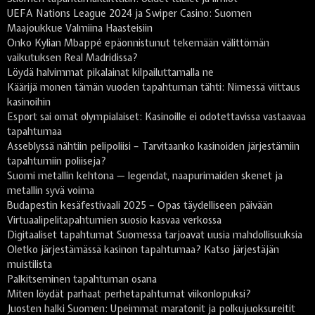
UEFA Nations League 2024 ja Swiper Casino: Suomen
Maajoukkue Valmiina Haasteisiin
Onko Kylian Mbappé epäonnistunut tekemään välittömän
vaikutuksen Real Madridissa?
Löydä halvimmat pikalainat kilpailuttamalla ne
Käärijä monen tämän vuoden tapahtuman tähti: Nimessä viittaus
kasinoihin
Esport sai omat olympialaiset: Kasinoille ei odotettavissa vastaavaa
tapahtumaa
Asseblyssä nähtiin pelipoliisi – Tarvitaanko kasinoiden järjestämiin
tapahtumiin poliiseja?
Suomi metallin kehtona — legendat, naapurimaiden skenet ja
metallin syvä voima
Budapestin kesäfestivaali 2025 – Opas täydelliseen päivään
Virtuaalipelitapahtumien suosio kasvaa verkossa
Digitaaliset tapahtumat Suomessa tarjoavat uusia mahdollisuuksia
Oletko järjestämässä kasinon tapahtumaa? Katso järjestäjän
muistilista
Palkitseminen tapahtuman osana
Miten löydät parhaat perhetapahtumat viikonlopuksi?
Juosten halki Suomen: Upeimmat maratonit ja polkujuoksureitit