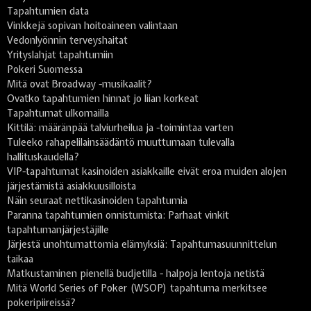
Tapahtumien data
Vinkkejä sopivan hoitoaineen valintaan
Vedonlyönnin terveyshaitat
Yrityslahjat tapahtumiin
Pokeri Suomessa
Mitä ovat Broadway -musikaalit?
Ovatko tapahtumien hinnat jo liian korkeat
Tapahtumat ulkomailla
Kittilä: määränpää talviurheilua ja -toimintaa varten
Tuleeko rahapelilainsäädäntö muuttumaan tulevalla
hallituskaudella?
VIP-tapahtumat kasinoiden asiakkaille eivät eroa muiden alojen
järjestämistä asiakkuusilloista
Näin seuraat nettikasinoiden tapahtumia
Paranna tapahtumien onnistumista: Parhaat vinkit
tapahtumanjärjestäjille
Järjestä unohtumattomia elämyksiä: Tapahtumasuunnittelun
taikaa
Matkustaminen pienellä budjetilla - halpoja lentoja netistä
Mitä World Series of Poker (WSOP) tapahtuma merkitsee
pokeripiireissä?