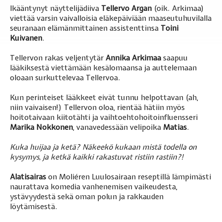
Ikääntynyt näyttelijädiiva
Tellervo Argan
(oik. Arkimaa)
viettää varsin vaivalloisia eläkepäiviään maaseutuhuvilalla
seuranaan elämänmittainen assistenttinsa
Toini
Kuivanen
.
Tellervon rakas veljentytär
Annika Arkimaa
saapuu
lääkiksestä viettämään kesälomaansa ja auttelemaan
oloaan surkuttelevaa Tellervoa.
Kun perinteiset lääkkeet eivät tunnu helpottavan (ah,
niin vaivaisen!) Tellervon oloa, rientää hätiin myös
hoitotaivaan kiitotähti ja vaihtoehtohoitoinfluensseri
Marika Nokkonen
, vanavedessään velipoika
Matias
.
Kuka huijaa ja ketä? Näkeekö kukaan mistä todella on
kysymys, ja ketkä kaikki rakastuvat ristiin rastiin?!
Alatisairas
on Moliéren Luulosairaan reseptillä lämpimästi
naurattava komedia vanhenemisen vaikeudesta,
ystävyydestä sekä oman polun ja rakkauden
löytämisestä.