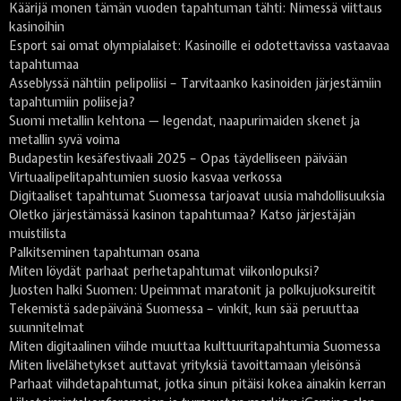
Käärijä monen tämän vuoden tapahtuman tähti: Nimessä viittaus
kasinoihin
Esport sai omat olympialaiset: Kasinoille ei odotettavissa vastaavaa
tapahtumaa
Asseblyssä nähtiin pelipoliisi – Tarvitaanko kasinoiden järjestämiin
tapahtumiin poliiseja?
Suomi metallin kehtona — legendat, naapurimaiden skenet ja
metallin syvä voima
Budapestin kesäfestivaali 2025 – Opas täydelliseen päivään
Virtuaalipelitapahtumien suosio kasvaa verkossa
Digitaaliset tapahtumat Suomessa tarjoavat uusia mahdollisuuksia
Oletko järjestämässä kasinon tapahtumaa? Katso järjestäjän
muistilista
Palkitseminen tapahtuman osana
Miten löydät parhaat perhetapahtumat viikonlopuksi?
Juosten halki Suomen: Upeimmat maratonit ja polkujuoksureitit
Tekemistä sadepäivänä Suomessa – vinkit, kun sää peruuttaa
suunnitelmat
Miten digitaalinen viihde muuttaa kulttuuritapahtumia Suomessa
Miten livelähetykset auttavat yrityksiä tavoittamaan yleisönsä
Parhaat viihdetapahtumat, jotka sinun pitäisi kokea ainakin kerran