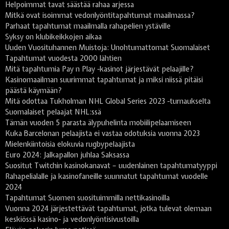
Helpoimmat tavat säästää rahaa arjessa
Mitkä ovat isoimmat vedonlyöntitapahtumat maailmassa?
Parhaat tapahtumat maailmalla rahapelien ystäville
Syksy on klubikeikkojen aikaa
Uuden Vuosituhannen Muistoja: Unohtumattomat Suomalaiset
Tapahtumat vuodesta 2000 lähtien
Mitä tapahtumia Pay n Play -kasinot järjestävät pelaajille?
Kasinomaailman suurimmat tapahtumat ja miksi niissä pitäisi
päästä käymään?
Mitä odottaa Tukholman NHL Global Series 2023 -turnaukselta
Suomalaiset pelaajat NHL:ssä
Tämän vuoden 5 parasta älypuhelinta mobiilipelaamiseen
Kuka Barcelonan pelaajista ei vastaa odotuksia vuonna 2023
Mielenkiintoisia elokuvia rugbypelaajista
Euro 2024: Jalkapallon juhlaa Saksassa
Suositut Twitchin kasinokanavat – uudenlainen tapahtumatyyppi
Rahapelialalle ja kasinofaneille suunnatut tapahtumat vuodelle
2024
Tapahtumat Suomen suosituimmilla nettikasinoilla
Vuonna 2024 järjestettävät tapahtumat, jotka tulevat olemaan
keskiössä kasino- ja vedonlyöntisivustoilla