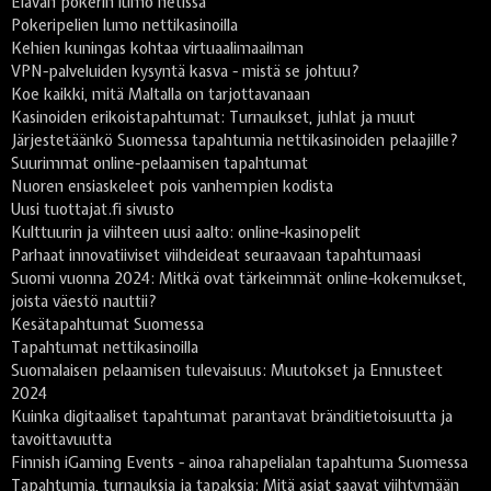
Elävän pokerin lumo netissä
Pokeripelien lumo nettikasinoilla
Kehien kuningas kohtaa virtuaalimaailman
VPN-palveluiden kysyntä kasva - mistä se johtuu?
Koe kaikki, mitä Maltalla on tarjottavanaan
Kasinoiden erikoistapahtumat: Turnaukset, juhlat ja muut
Järjestetäänkö Suomessa tapahtumia nettikasinoiden pelaajille?
Suurimmat online-pelaamisen tapahtumat
Nuoren ensiaskeleet pois vanhempien kodista
Uusi tuottajat.fi sivusto
Kulttuurin ja viihteen uusi aalto: online-kasinopelit
Parhaat innovatiiviset viihdeideat seuraavaan tapahtumaasi
Suomi vuonna 2024: Mitkä ovat tärkeimmät online-kokemukset,
joista väestö nauttii?
Kesätapahtumat Suomessa
Tapahtumat nettikasinoilla
Suomalaisen pelaamisen tulevaisuus: Muutokset ja Ennusteet
2024
Kuinka digitaaliset tapahtumat parantavat bränditietoisuutta ja
tavoittavuutta
Finnish iGaming Events - ainoa rahapelialan tapahtuma Suomessa
Tapahtumia, turnauksia ja tapaksia: Mitä asiat saavat viihtymään