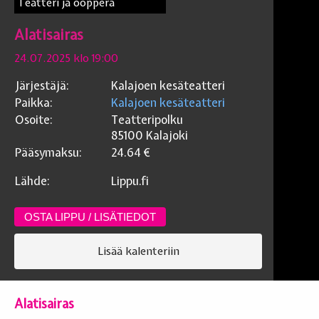
Teatteri ja ooppera
Alatisairas
24.07.2025 klo 19:00
Järjestäjä:
Kalajoen kesäteatteri
Paikka:
Kalajoen kesäteatteri
Osoite:
Teatteripolku
85100
Kalajoki
Pääsymaksu:
24.64
€
Lähde:
Lippu.fi
OSTA LIPPU / LISÄTIEDOT
Lisää kalenteriin
Alatisairas