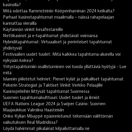
kasinolla?
Mitä odottaa Rammsteinin Kööpenhaminan 2024 keikalta?
Parhaat kasinotapahtumat maailmalla – näissä rahapelaajan
kannattaa vierailla
Käytännön vinkit kesäfestareille
Nettikasinot ja e-tapahtumat yhdistävät voimansa
Hybriditapahtumat: Virtuaaliset ja perinteiset tapahtumat
yhdistyvät
Festivaalien uudet tuulet: Mitä kaikkea tapahtuma-alueella voi
nykyään kokea?
Yritystapahtumiin osallistuminen voi tuoda yllättäviä hyötyjä - Lue
mitä
Islannin piilotetut helmet: Pienet kylät ja paikalliset tapahtumat
Pokerin Strategiat ja Taktiset Vinkit Verkko Pelaajille
Kasinopeleihin liittyvät tapahtumat Suomessa
Suomen tapahtumakulttuuri: Uudet tuulet ja ilmiöt
UEFA Nations League 2024 ja Swiper Casino: Suomen
Maajoukkue Valmiina Haasteisiin
Onko Kylian Mbappé epäonnistunut tekemään välittömän
vaikutuksen Real Madridissa?
Löydä halvimmat pikalainat kilpailuttamalla ne