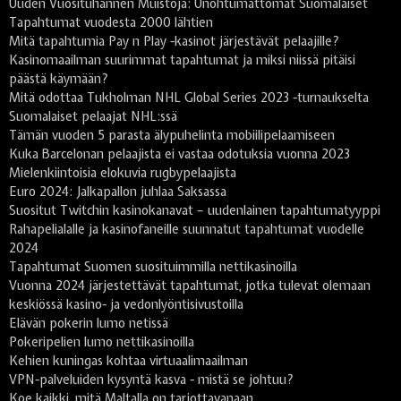
Uuden Vuosituhannen Muistoja: Unohtumattomat Suomalaiset
Tapahtumat vuodesta 2000 lähtien
Mitä tapahtumia Pay n Play -kasinot järjestävät pelaajille?
Kasinomaailman suurimmat tapahtumat ja miksi niissä pitäisi
päästä käymään?
Mitä odottaa Tukholman NHL Global Series 2023 -turnaukselta
Suomalaiset pelaajat NHL:ssä
Tämän vuoden 5 parasta älypuhelinta mobiilipelaamiseen
Kuka Barcelonan pelaajista ei vastaa odotuksia vuonna 2023
Mielenkiintoisia elokuvia rugbypelaajista
Euro 2024: Jalkapallon juhlaa Saksassa
Suositut Twitchin kasinokanavat – uudenlainen tapahtumatyyppi
Rahapelialalle ja kasinofaneille suunnatut tapahtumat vuodelle
2024
Tapahtumat Suomen suosituimmilla nettikasinoilla
Vuonna 2024 järjestettävät tapahtumat, jotka tulevat olemaan
keskiössä kasino- ja vedonlyöntisivustoilla
Elävän pokerin lumo netissä
Pokeripelien lumo nettikasinoilla
Kehien kuningas kohtaa virtuaalimaailman
VPN-palveluiden kysyntä kasva - mistä se johtuu?
Koe kaikki, mitä Maltalla on tarjottavanaan