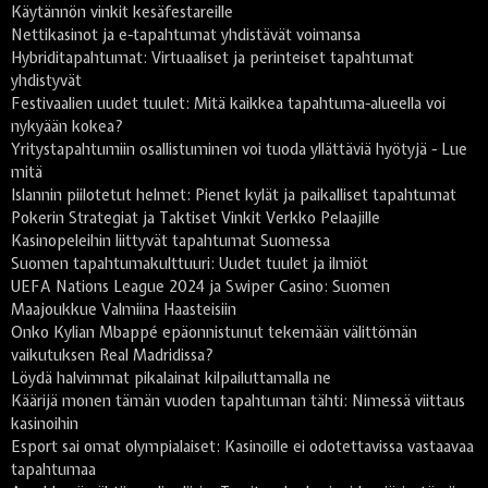
Käytännön vinkit kesäfestareille
Nettikasinot ja e-tapahtumat yhdistävät voimansa
Hybriditapahtumat: Virtuaaliset ja perinteiset tapahtumat
yhdistyvät
Festivaalien uudet tuulet: Mitä kaikkea tapahtuma-alueella voi
nykyään kokea?
Yritystapahtumiin osallistuminen voi tuoda yllättäviä hyötyjä - Lue
mitä
Islannin piilotetut helmet: Pienet kylät ja paikalliset tapahtumat
Pokerin Strategiat ja Taktiset Vinkit Verkko Pelaajille
Kasinopeleihin liittyvät tapahtumat Suomessa
Suomen tapahtumakulttuuri: Uudet tuulet ja ilmiöt
UEFA Nations League 2024 ja Swiper Casino: Suomen
Maajoukkue Valmiina Haasteisiin
Onko Kylian Mbappé epäonnistunut tekemään välittömän
vaikutuksen Real Madridissa?
Löydä halvimmat pikalainat kilpailuttamalla ne
Käärijä monen tämän vuoden tapahtuman tähti: Nimessä viittaus
kasinoihin
Esport sai omat olympialaiset: Kasinoille ei odotettavissa vastaavaa
tapahtumaa