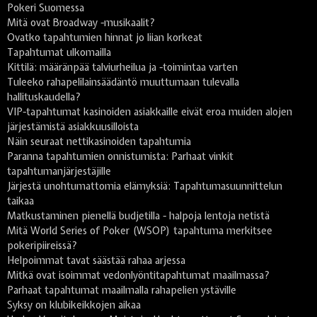
Pokeri Suomessa
Mitä ovat Broadway -musikaalit?
Ovatko tapahtumien hinnat jo liian korkeat
Tapahtumat ulkomailla
Kittilä: määränpää talviurheilua ja -toimintaa varten
Tuleeko rahapelilainsäädäntö muuttumaan tulevalla
hallituskaudella?
VIP-tapahtumat kasinoiden asiakkaille eivät eroa muiden alojen
järjestämistä asiakkuusilloista
Näin seuraat nettikasinoiden tapahtumia
Paranna tapahtumien onnistumista: Parhaat vinkit
tapahtumanjärjestäjille
Järjestä unohtumattomia elämyksiä: Tapahtumasuunnittelun
taikaa
Matkustaminen pienellä budjetilla - halpoja lentoja netistä
Mitä World Series of Poker (WSOP) tapahtuma merkitsee
pokeripiireissä?
Helpoimmat tavat säästää rahaa arjessa
Mitkä ovat isoimmat vedonlyöntitapahtumat maailmassa?
Parhaat tapahtumat maailmalla rahapelien ystäville
Syksy on klubikeikkojen aikaa