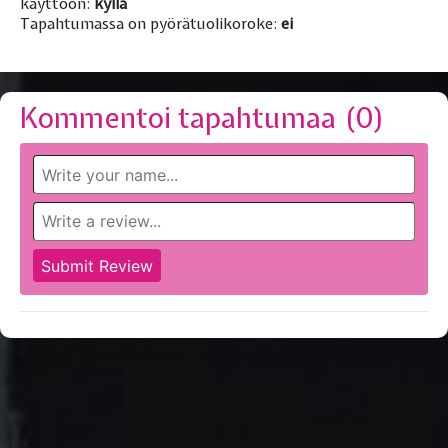
käyttöön:
kyllä
Tapahtumassa on pyörätuolikoroke:
ei
Kommentoi tapahtumaa (
0
)