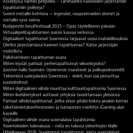
Asseblyssä nähtiin pelipoliisi – Tarvitaanko kasinoiden järjestämiin
tapahtumiin poliiseja?
Suomi metallin kehtona — legendat, naapurimaiden skenet ja
metallin syvä voima
Budapestin kesäfestivaali 2025 – Opas täydelliseen päivään
Virtuaalipelitapahtumien suosio kasvaa verkossa
Digitaaliset tapahtumat Suomessa tarjoavat uusia mahdollisuuksia
Oletko järjestämässä kasinon tapahtumaa? Katso järjestäjän
muistilista
Palkitseminen tapahtuman osana
Miten löydät parhaat perhetapahtumat viikonlopuksi?
Juosten halki Suomen: Upeimmat maratonit ja polkujuoksureitit
Tekemistä sadepäivänä Suomessa – vinkit, kun sää peruuttaa
suunnitelmat
Miten digitaalinen viihde muuttaa kulttuuritapahtumia Suomessa
Miten livelähetykset auttavat yrityksiä tavoittamaan yleisönsä
Parhaat viihdetapahtumat, jotka sinun pitäisi kokea ainakin kerran
Liiketoimintakonferenssien ja turnausten merkitys iGaming-alan
kasvulle
Digitaalinen viihde osana suomalaisia tapahtumia
Ravintoloiden tulevaisuus – mitä on tulossa yökerhojen tilalle
Urheiluvuosi 2026: Suurimmat tapahtumat, joista suomalaiset