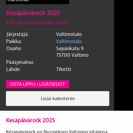
Kesäpäivärock 2025
11.07.2025 klo Ovet klo 20:00
Järjestäjä:
Valtimotalo
Paikka:
Valtimotalo
Osoite:
Sepänkatu 9
75700
Valtimo
Pääsymaksu:
Lähde:
Tiketti
OSTA LIPPU / LISÄTIEDOT
Lisää kalenteriin
Kesäpäivärock 2025
Kesäpäivärock on Nurmeksen Valtimon pitäjässä