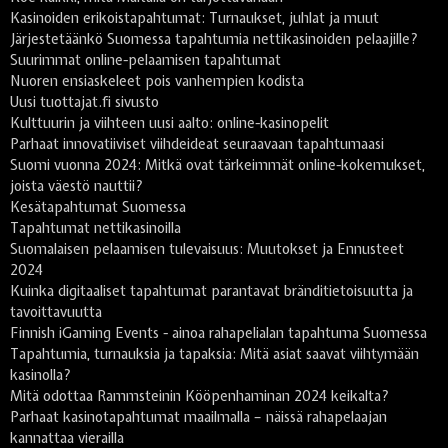
Kasinoiden erikoistapahtumat: Turnaukset, juhlat ja muut
Järjestetäänkö Suomessa tapahtumia nettikasinoiden pelaajille?
Suurimmat online-pelaamisen tapahtumat
Nuoren ensiaskeleet pois vanhempien kodista
Uusi tuottajat.fi sivusto
Kulttuurin ja viihteen uusi aalto: online-kasinopelit
Parhaat innovatiiviset viihdeideat seuraavaan tapahtumaasi
Suomi vuonna 2024: Mitkä ovat tärkeimmät online-kokemukset,
joista väestö nauttii?
Kesätapahtumat Suomessa
Tapahtumat nettikasinoilla
Suomalaisen pelaamisen tulevaisuus: Muutokset ja Ennusteet
2024
Kuinka digitaaliset tapahtumat parantavat bränditietoisuutta ja
tavoittavuutta
Finnish iGaming Events - ainoa rahapelialan tapahtuma Suomessa
Tapahtumia, turnauksia ja tapaksia: Mitä asiat saavat viihtymään
kasinolla?
Mitä odottaa Rammsteinin Kööpenhaminan 2024 keikalta?
Parhaat kasinotapahtumat maailmalla – näissä rahapelaajan
kannattaa vierailla