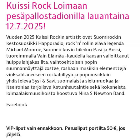
Kuissi Rock Loimaan
pesäpallostadionilla lauantaina
12.7.2025!
Vuoden 2025 Kuissi Rockin artistit ovat Suomirockin
kestosuosikki Happoradio, rock 'n' rollin elävä legenda
Michael Monroe, Suomen kovin bileduo Pasi ja Anssi,
tuoreimmalla Vain Elämää -kaudella kansan valloittanut
huippulahjakas Ilta, vaihtoehtoisen popin
suunnannäyttäjä costee, raskaan musiikin elementtejä
vinksahtaneeseen rockabillyyn ja popmusiikkiin
yhdistelevä Sysi & Savi, suomalaista sielunruokaa ja
itseironiaa tarjoileva Ketunhautaintie sekä kokeneista
loimaalaismuusikoista koostuva Nina S Newton Band.
Facebook
VIP-liput vain ennakkoon.
Perusliput portilta 50 €, jos
jäljellä.