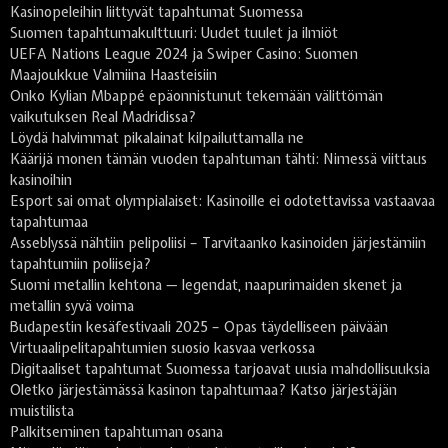
Kasinopeleihin liittyvät tapahtumat Suomessa
Suomen tapahtumakulttuuri: Uudet tuulet ja ilmiöt
UEFA Nations League 2024 ja Swiper Casino: Suomen
Maajoukkue Valmiina Haasteisiin
Onko Kylian Mbappé epäonnistunut tekemään välittömän
vaikutuksen Real Madridissa?
Löydä halvimmat pikalainat kilpailuttamalla ne
Käärijä monen tämän vuoden tapahtuman tähti: Nimessä viittaus
kasinoihin
Esport sai omat olympialaiset: Kasinoille ei odotettavissa vastaavaa
tapahtumaa
Asseblyssä nähtiin pelipoliisi – Tarvitaanko kasinoiden järjestämiin
tapahtumiin poliiseja?
Suomi metallin kehtona — legendat, naapurimaiden skenet ja
metallin syvä voima
Budapestin kesäfestivaali 2025 – Opas täydelliseen päivään
Virtuaalipelitapahtumien suosio kasvaa verkossa
Digitaaliset tapahtumat Suomessa tarjoavat uusia mahdollisuuksia
Oletko järjestämässä kasinon tapahtumaa? Katso järjestäjän
muistilista
Palkitseminen tapahtuman osana