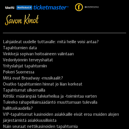
Lahjaideat uudelle tuttavalle: mitä heille voisi antaa?
Tapahtumien data
Vinkkejä sopivan hoitoaineen valintaan
Vedonlyönnin terveyshaitat
Yrityslahjat tapahtumiin
Pokeri Suomessa
Mitä ovat Broadway -musikaalit?
Ovatko tapahtumien hinnat jo liian korkeat
Tapahtumat ulkomailla
Kittilä: määränpää talviurheilua ja -toimintaa varten
Tuleeko rahapelilainsäädäntö muuttumaan tulevalla
hallituskaudella?
VIP-tapahtumat kasinoiden asiakkaille eivät eroa muiden alojen
järjestämistä asiakkuusilloista
Näin seuraat nettikasinoiden tapahtumia