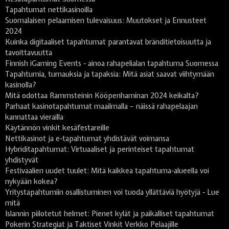
Tapahtumat nettikasinoilla
Suomalaisen pelaamisen tulevaisuus: Muutokset ja Ennusteet
2024
Kuinka digitaaliset tapahtumat parantavat bränditietoisuutta ja
tavoittavuutta
Finnish iGaming Events - ainoa rahapelialan tapahtuma Suomessa
Tapahtumia, turnauksia ja tapaksia: Mitä asiat saavat viihtymään
kasinolla?
Mitä odottaa Rammsteinin Kööpenhaminan 2024 keikalta?
Parhaat kasinotapahtumat maailmalla – näissä rahapelaajan
kannattaa vierailla
Käytännön vinkit kesäfestareille
Nettikasinot ja e-tapahtumat yhdistävät voimansa
Hybriditapahtumat: Virtuaaliset ja perinteiset tapahtumat
yhdistyvät
Festivaalien uudet tuulet: Mitä kaikkea tapahtuma-alueella voi
nykyään kokea?
Yritystapahtumiin osallistuminen voi tuoda yllättäviä hyötyjä - Lue
mitä
Islannin piilotetut helmet: Pienet kylät ja paikalliset tapahtumat
Pokerin Strategiat ja Taktiset Vinkit Verkko Pelaajille