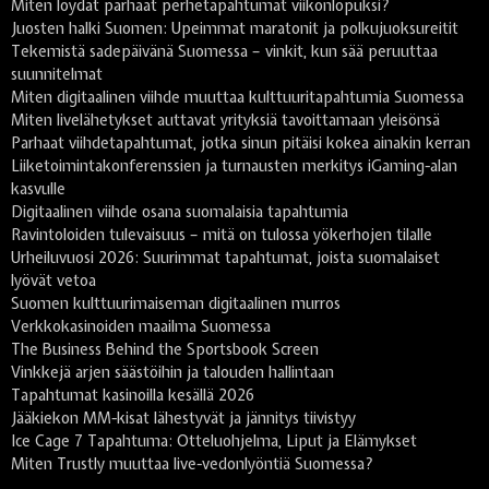
Miten löydät parhaat perhetapahtumat viikonlopuksi?
Juosten halki Suomen: Upeimmat maratonit ja polkujuoksureitit
Tekemistä sadepäivänä Suomessa – vinkit, kun sää peruuttaa
suunnitelmat
Miten digitaalinen viihde muuttaa kulttuuritapahtumia Suomessa
Miten livelähetykset auttavat yrityksiä tavoittamaan yleisönsä
Parhaat viihdetapahtumat, jotka sinun pitäisi kokea ainakin kerran
Liiketoimintakonferenssien ja turnausten merkitys iGaming-alan
kasvulle
Digitaalinen viihde osana suomalaisia tapahtumia
Ravintoloiden tulevaisuus – mitä on tulossa yökerhojen tilalle
Urheiluvuosi 2026: Suurimmat tapahtumat, joista suomalaiset
lyövät vetoa
Suomen kulttuurimaiseman digitaalinen murros
Verkkokasinoiden maailma Suomessa
The Business Behind the Sportsbook Screen
Vinkkejä arjen säästöihin ja talouden hallintaan
Tapahtumat kasinoilla kesällä 2026
Jääkiekon MM-kisat lähestyvät ja jännitys tiivistyy
Ice Cage 7 Tapahtuma: Otteluohjelma, Liput ja Elämykset
Miten Trustly muuttaa live-vedonlyöntiä Suomessa?