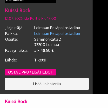
Kuissi Rock
12.07.2025 klo Portit klo 17:00
Järjestäjä:
Loimaan Pesäpallostadion
Paikka:
Loimaan Pesäpallostadion
Osoite:
Sammonkatu 2
32200
Loimaa
Pääsymaksu:
alk.48,50
€
Lähde:
Tiketti
OSTA LIPPU / LISÄTIEDOT
Lisää kalenteriin
Kuissi Rock