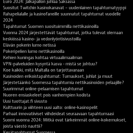
Euro 2024: Jalkapallon juhlaa Saksassa
Suositut Twitchin kasinokanavat – uudenlainen tapahtumatyyppi
Rahapelialalle ja kasinofaneille suunnatut tapahtumat vuodelle
2024
Tapahtumat Suomen suosituimmilla nettikasinoilla
Vuonna 2024 järjestettävät tapahtumat, jotka tulevat olemaan
keskiössä kasino- ja vedonlyöntisivustoilla
Elävän pokerin lumo netissä
Pokeripelien lumo nettikasinoilla
Kehien kuningas kohtaa virtuaalimaailman
VPN-palveluiden kysyntä kasva - mistä se johtuu?
Koe kaikki, mitä Maltalla on tarjottavanaan
Kasinoiden erikoistapahtumat: Turnaukset, juhlat ja muut
Järjestetäänkö Suomessa tapahtumia nettikasinoiden pelaajille?
Suurimmat online-pelaamisen tapahtumat
Nuoren ensiaskeleet pois vanhempien kodista
Uusi tuottajat.fi sivusto
Kulttuurin ja viihteen uusi aalto: online-kasinopelit
Parhaat innovatiiviset viihdeideat seuraavaan tapahtumaasi
Suomi vuonna 2024: Mitkä ovat tärkeimmät online-kokemukset,
joista väestö nauttii?
Kesätapahtumat Suomessa