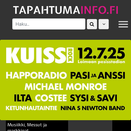
MUUT
Musiikki, Messut ja
markkinat