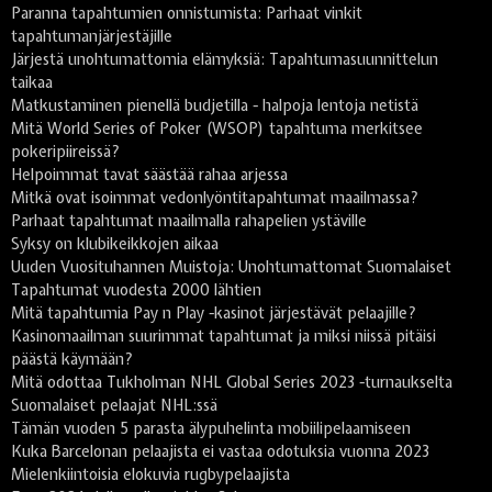
Paranna tapahtumien onnistumista: Parhaat vinkit
tapahtumanjärjestäjille
Järjestä unohtumattomia elämyksiä: Tapahtumasuunnittelun
taikaa
Matkustaminen pienellä budjetilla - halpoja lentoja netistä
Mitä World Series of Poker (WSOP) tapahtuma merkitsee
pokeripiireissä?
Helpoimmat tavat säästää rahaa arjessa
Mitkä ovat isoimmat vedonlyöntitapahtumat maailmassa?
Parhaat tapahtumat maailmalla rahapelien ystäville
Syksy on klubikeikkojen aikaa
Uuden Vuosituhannen Muistoja: Unohtumattomat Suomalaiset
Tapahtumat vuodesta 2000 lähtien
Mitä tapahtumia Pay n Play -kasinot järjestävät pelaajille?
Kasinomaailman suurimmat tapahtumat ja miksi niissä pitäisi
päästä käymään?
Mitä odottaa Tukholman NHL Global Series 2023 -turnaukselta
Suomalaiset pelaajat NHL:ssä
Tämän vuoden 5 parasta älypuhelinta mobiilipelaamiseen
Kuka Barcelonan pelaajista ei vastaa odotuksia vuonna 2023
Mielenkiintoisia elokuvia rugbypelaajista