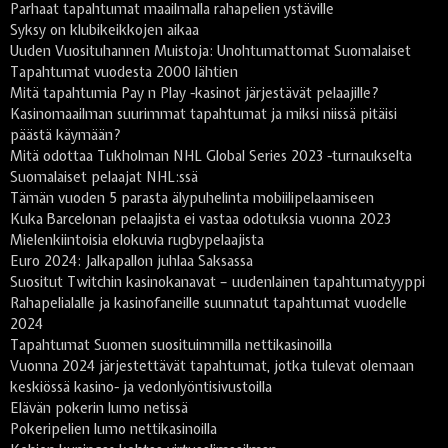
Parhaat tapahtumat maailmalla rahapelien ystäville
Syksy on klubikeikkojen aikaa
Uuden Vuosituhannen Muistoja: Unohtumattomat Suomalaiset
Tapahtumat vuodesta 2000 lähtien
Mitä tapahtumia Pay n Play -kasinot järjestävät pelaajille?
Kasinomaailman suurimmat tapahtumat ja miksi niissä pitäisi
päästä käymään?
Mitä odottaa Tukholman NHL Global Series 2023 -turnaukselta
Suomalaiset pelaajat NHL:ssä
Tämän vuoden 5 parasta älypuhelinta mobiilipelaamiseen
Kuka Barcelonan pelaajista ei vastaa odotuksia vuonna 2023
Mielenkiintoisia elokuvia rugbypelaajista
Euro 2024: Jalkapallon juhlaa Saksassa
Suositut Twitchin kasinokanavat – uudenlainen tapahtumatyyppi
Rahapelialalle ja kasinofaneille suunnatut tapahtumat vuodelle
2024
Tapahtumat Suomen suosituimmilla nettikasinoilla
Vuonna 2024 järjestettävät tapahtumat, jotka tulevat olemaan
keskiössä kasino- ja vedonlyöntisivustoilla
Elävän pokerin lumo netissä
Pokeripelien lumo nettikasinoilla