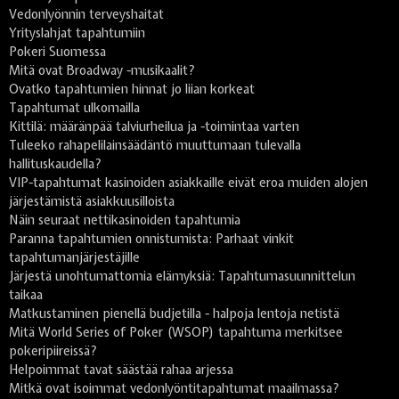
Vedonlyönnin terveyshaitat
Yrityslahjat tapahtumiin
Pokeri Suomessa
Mitä ovat Broadway -musikaalit?
Ovatko tapahtumien hinnat jo liian korkeat
Tapahtumat ulkomailla
Kittilä: määränpää talviurheilua ja -toimintaa varten
Tuleeko rahapelilainsäädäntö muuttumaan tulevalla
hallituskaudella?
VIP-tapahtumat kasinoiden asiakkaille eivät eroa muiden alojen
järjestämistä asiakkuusilloista
Näin seuraat nettikasinoiden tapahtumia
Paranna tapahtumien onnistumista: Parhaat vinkit
tapahtumanjärjestäjille
Järjestä unohtumattomia elämyksiä: Tapahtumasuunnittelun
taikaa
Matkustaminen pienellä budjetilla - halpoja lentoja netistä
Mitä World Series of Poker (WSOP) tapahtuma merkitsee
pokeripiireissä?
Helpoimmat tavat säästää rahaa arjessa
Mitkä ovat isoimmat vedonlyöntitapahtumat maailmassa?