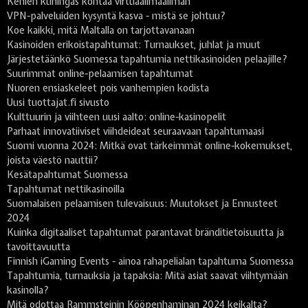
Kehien kuningas kohtaa virtuaalimaailman
VPN-palveluiden kysyntä kasva - mistä se johtuu?
Koe kaikki, mitä Maltalla on tarjottavanaan
Kasinoiden erikoistapahtumat: Turnaukset, juhlat ja muut
Järjestetäänkö Suomessa tapahtumia nettikasinoiden pelaajille?
Suurimmat online-pelaamisen tapahtumat
Nuoren ensiaskeleet pois vanhempien kodista
Uusi tuottajat.fi sivusto
Kulttuurin ja viihteen uusi aalto: online-kasinopelit
Parhaat innovatiiviset viihdeideat seuraavaan tapahtumaasi
Suomi vuonna 2024: Mitkä ovat tärkeimmät online-kokemukset,
joista väestö nauttii?
Kesätapahtumat Suomessa
Tapahtumat nettikasinoilla
Suomalaisen pelaamisen tulevaisuus: Muutokset ja Ennusteet
2024
Kuinka digitaaliset tapahtumat parantavat bränditietoisuutta ja
tavoittavuutta
Finnish iGaming Events - ainoa rahapelialan tapahtuma Suomessa
Tapahtumia, turnauksia ja tapaksia: Mitä asiat saavat viihtymään
kasinolla?
Mitä odottaa Rammsteinin Kööpenhaminan 2024 keikalta?