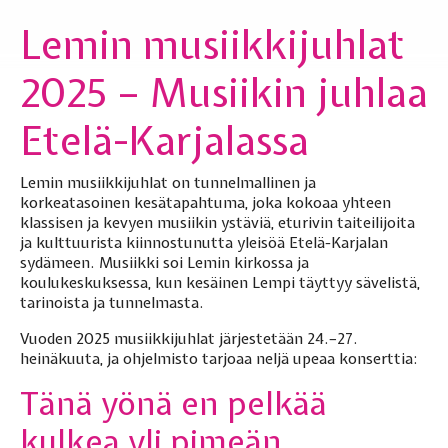
Lemin musiikkijuhlat
2025 – Musiikin juhlaa
Etelä-Karjalassa
Lemin musiikkijuhlat on tunnelmallinen ja
korkeatasoinen kesätapahtuma, joka kokoaa yhteen
klassisen ja kevyen musiikin ystäviä, eturivin taiteilijoita
ja kulttuurista kiinnostunutta yleisöä Etelä-Karjalan
sydämeen. Musiikki soi Lemin kirkossa ja
koulukeskuksessa, kun kesäinen Lempi täyttyy sävelistä,
tarinoista ja tunnelmasta.
Vuoden 2025 musiikkijuhlat järjestetään 24.–27.
heinäkuuta, ja ohjelmisto tarjoaa neljä upeaa konserttia:
Tänä yönä en pelkää
kulkea yli pimeän