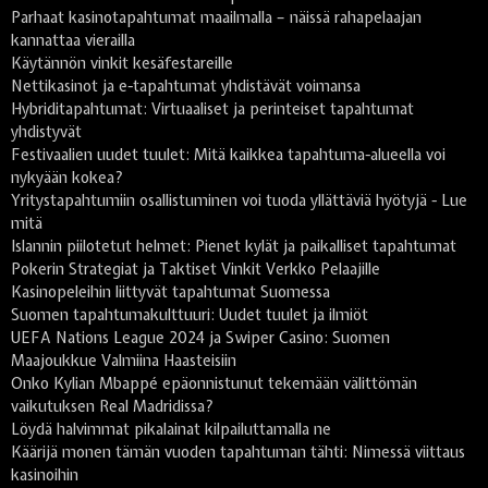
Parhaat kasinotapahtumat maailmalla – näissä rahapelaajan
kannattaa vierailla
Käytännön vinkit kesäfestareille
Nettikasinot ja e-tapahtumat yhdistävät voimansa
Hybriditapahtumat: Virtuaaliset ja perinteiset tapahtumat
yhdistyvät
Festivaalien uudet tuulet: Mitä kaikkea tapahtuma-alueella voi
nykyään kokea?
Yritystapahtumiin osallistuminen voi tuoda yllättäviä hyötyjä - Lue
mitä
Islannin piilotetut helmet: Pienet kylät ja paikalliset tapahtumat
Pokerin Strategiat ja Taktiset Vinkit Verkko Pelaajille
Kasinopeleihin liittyvät tapahtumat Suomessa
Suomen tapahtumakulttuuri: Uudet tuulet ja ilmiöt
UEFA Nations League 2024 ja Swiper Casino: Suomen
Maajoukkue Valmiina Haasteisiin
Onko Kylian Mbappé epäonnistunut tekemään välittömän
vaikutuksen Real Madridissa?
Löydä halvimmat pikalainat kilpailuttamalla ne
Käärijä monen tämän vuoden tapahtuman tähti: Nimessä viittaus
kasinoihin