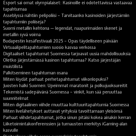
Esport sai omat olympialaiset: Kasinoille ei odotettavissa vastaavaa
tapahtumaa
Asseblyssä nähtiin pelipoliisi – Tarvitaanko kasinoiden järjestämiin
tapahtumiin poliiseja?
Suomi metallin kehtona — legendat, naapurimaiden skenet ja
metallin syvä voima
Budapestin kesäfestivaali 2025 – Opas täydelliseen päivään
Virtuaalipelitapahtumien suosio kasvaa verkossa
Digitaaliset tapahtumat Suomessa tarjoavat uusia mahdollisuuksia
Oletko järjestämässä kasinon tapahtumaa? Katso järjestäjän
muistilista
Palkitseminen tapahtuman osana
Miten löydät parhaat perhetapahtumat viikonlopuksi?
Juosten halki Suomen: Upeimmat maratonit ja polkujuoksureitit
Tekemistä sadepäivänä Suomessa – vinkit, kun sää peruuttaa
suunnitelmat
Miten digitaalinen viihde muuttaa kulttuuritapahtumia Suomessa
Miten livelähetykset auttavat yrityksiä tavoittamaan yleisönsä
Parhaat viihdetapahtumat, jotka sinun pitäisi kokea ainakin kerran
Liiketoimintakonferenssien ja turnausten merkitys iGaming-alan
kasvulle