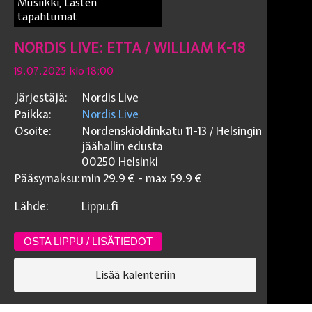
Musiikki, Lasten
tapahtumat
NORDIS LIVE: ETTA / WILLIAM K-18
19.07.2025 klo 18:00
Järjestäjä:
Nordis Live
Paikka:
Nordis Live
Osoite:
Nordenskiöldinkatu 11-13 / Helsingin
jäähallin edusta
00250
Helsinki
Pääsymaksu:
min
29.9
€ - max
59.9
€
Lähde:
Lippu.fi
OSTA LIPPU / LISÄTIEDOT
Lisää kalenteriin