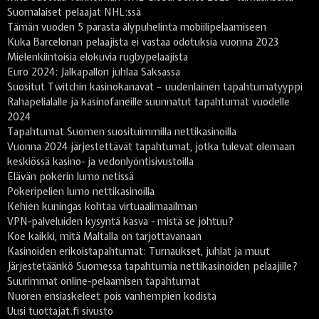
Suomalaiset pelaajat NHL:ssä
Tämän vuoden 5 parasta älypuhelinta mobiilipelaamiseen
Kuka Barcelonan pelaajista ei vastaa odotuksia vuonna 2023
Mielenkiintoisia elokuvia rugbypelaajista
Euro 2024: Jalkapallon juhlaa Saksassa
Suositut Twitchin kasinokanavat – uudenlainen tapahtumatyyppi
Rahapelialalle ja kasinofaneille suunnatut tapahtumat vuodelle
2024
Tapahtumat Suomen suosituimmilla nettikasinoilla
Vuonna 2024 järjestettävät tapahtumat, jotka tulevat olemaan
keskiössä kasino- ja vedonlyöntisivustoilla
Elävän pokerin lumo netissä
Pokeripelien lumo nettikasinoilla
Kehien kuningas kohtaa virtuaalimaailman
VPN-palveluiden kysyntä kasva - mistä se johtuu?
Koe kaikki, mitä Maltalla on tarjottavanaan
Kasinoiden erikoistapahtumat: Turnaukset, juhlat ja muut
Järjestetäänkö Suomessa tapahtumia nettikasinoiden pelaajille?
Suurimmat online-pelaamisen tapahtumat
Nuoren ensiaskeleet pois vanhempien kodista
Uusi tuottajat.fi sivusto