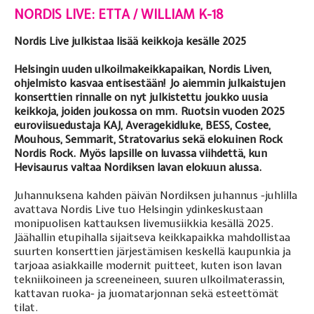
NORDIS LIVE: ETTA / WILLIAM K-18
Nordis Live julkistaa lisää keikkoja kesälle 2025
Helsingin uuden ulkoilmakeikkapaikan, Nordis Liven,
ohjelmisto kasvaa entisestään! Jo aiemmin julkaistujen
konserttien rinnalle on nyt julkistettu joukko uusia
keikkoja, joiden joukossa on mm. Ruotsin vuoden 2025
euroviisuedustaja KAJ, Averagekidluke, BESS, Costee,
Mouhous, Semmarit, Stratovarius sekä elokuinen Rock
Nordis Rock. Myös lapsille on luvassa viihdettä, kun
Hevisaurus valtaa Nordiksen lavan elokuun alussa.
Juhannuksena kahden päivän Nordiksen juhannus -juhlilla
avattava Nordis Live tuo Helsingin ydinkeskustaan
monipuolisen kattauksen livemusiikkia kesällä 2025.
Jäähallin etupihalla sijaitseva keikkapaikka mahdollistaa
suurten konserttien järjestämisen keskellä kaupunkia ja
tarjoaa asiakkaille modernit puitteet, kuten ison lavan
tekniikoineen ja screeneineen, suuren ulkoilmaterassin,
kattavan ruoka- ja juomatarjonnan sekä esteettömät
tilat.