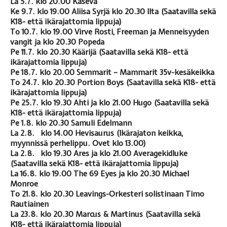
La 5.7. klo 20.00 Kaseva
Ke 9.7. klo 19.00 Aliisa Syrjä klo 20.30 Ilta (Saatavilla sekä
K18- että ikärajattomia lippuja)
To 10.7. klo 19.00 Virve Rosti, Freeman ja Menneisyyden
vangit ja klo 20.30 Popeda
Pe 11.7. klo 20.30 Käärijä (Saatavilla sekä K18- että
ikärajattomia lippuja)
Pe 18.7. klo 20.00 Semmarit – Mammarit 35v-kesäkeikka
To 24.7. klo 20.30 Portion Boys (Saatavilla sekä K18- että
ikärajattomia lippuja)
Pe 25.7. klo 19.30 Ahti ja klo 21.00 Hugo (Saatavilla sekä
K18- että ikärajattomia lippuja)
Pe 1.8. klo 20.30 Samuli Edelmann
La 2.8. klo 14.00 Hevisaurus (Ikärajaton keikka,
myynnissä perhelippu. Ovet klo 13.00)
La 2.8. klo 19.30 Ares ja klo 21.00 Averagekidluke
(Saatavilla sekä K18- että ikärajattomia lippuja)
La 16.8. klo 19.00 The 69 Eyes ja klo 20.30 Michael
Monroe
To 21.8. klo 20.30 Leavings-Orkesteri solistinaan Timo
Rautiainen
La 23.8. klo 20.30 Marcus & Martinus (Saatavilla sekä
K18- että ikärajattomia lippuja)