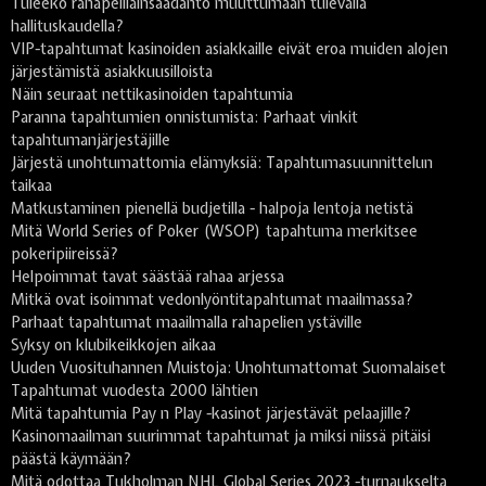
Tuleeko rahapelilainsäädäntö muuttumaan tulevalla
hallituskaudella?
VIP-tapahtumat kasinoiden asiakkaille eivät eroa muiden alojen
järjestämistä asiakkuusilloista
Näin seuraat nettikasinoiden tapahtumia
Paranna tapahtumien onnistumista: Parhaat vinkit
tapahtumanjärjestäjille
Järjestä unohtumattomia elämyksiä: Tapahtumasuunnittelun
taikaa
Matkustaminen pienellä budjetilla - halpoja lentoja netistä
Mitä World Series of Poker (WSOP) tapahtuma merkitsee
pokeripiireissä?
Helpoimmat tavat säästää rahaa arjessa
Mitkä ovat isoimmat vedonlyöntitapahtumat maailmassa?
Parhaat tapahtumat maailmalla rahapelien ystäville
Syksy on klubikeikkojen aikaa
Uuden Vuosituhannen Muistoja: Unohtumattomat Suomalaiset
Tapahtumat vuodesta 2000 lähtien
Mitä tapahtumia Pay n Play -kasinot järjestävät pelaajille?
Kasinomaailman suurimmat tapahtumat ja miksi niissä pitäisi
päästä käymään?
Mitä odottaa Tukholman NHL Global Series 2023 -turnaukselta