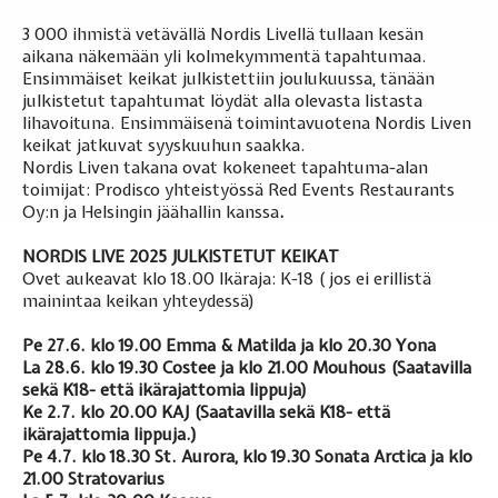
3 000 ihmistä vetävällä Nordis Livellä tullaan kesän
aikana näkemään yli kolmekymmentä tapahtumaa.
Ensimmäiset keikat julkistettiin joulukuussa, tänään
julkistetut tapahtumat löydät alla olevasta listasta
lihavoituna. Ensimmäisenä toimintavuotena Nordis Liven
keikat jatkuvat syyskuuhun saakka.
Nordis Liven takana ovat kokeneet tapahtuma-alan
toimijat: Prodisco yhteistyössä Red Events Restaurants
Oy:n ja Helsingin jäähallin kanssa
.
NORDIS LIVE 2025 JULKISTETUT KEIKAT
Ovet aukeavat klo 18.00 Ikäraja: K-18 ( jos ei erillistä
mainintaa keikan yhteydessä)
Pe 27.6. klo 19.00 Emma & Matilda ja klo 20.30 Yona
La 28.6. klo 19.30 Costee ja klo 21.00 Mouhous (Saatavilla
sekä K18- että ikärajattomia lippuja)
Ke 2.7. klo 20.00 KAJ (Saatavilla sekä K18- että
ikärajattomia lippuja.)
Pe 4.7. klo 18.30 St. Aurora, klo 19.30 Sonata Arctica ja klo
21.00 Stratovarius