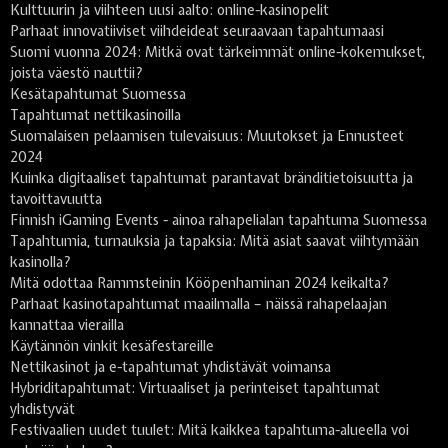
Kulttuurin ja viihteen uusi aalto: online-kasinopelit
Parhaat innovatiiviset viihdeideat seuraavaan tapahtumaasi
Suomi vuonna 2024: Mitkä ovat tärkeimmät online-kokemukset,
joista väestö nauttii?
Kesätapahtumat Suomessa
Tapahtumat nettikasinoilla
Suomalaisen pelaamisen tulevaisuus: Muutokset ja Ennusteet
2024
Kuinka digitaaliset tapahtumat parantavat bränditietoisuutta ja
tavoittavuutta
Finnish iGaming Events - ainoa rahapelialan tapahtuma Suomessa
Tapahtumia, turnauksia ja tapaksia: Mitä asiat saavat viihtymään
kasinolla?
Mitä odottaa Rammsteinin Kööpenhaminan 2024 keikalta?
Parhaat kasinotapahtumat maailmalla – näissä rahapelaajan
kannattaa vierailla
Käytännön vinkit kesäfestareille
Nettikasinot ja e-tapahtumat yhdistävät voimansa
Hybriditapahtumat: Virtuaaliset ja perinteiset tapahtumat
yhdistyvät
Festivaalien uudet tuulet: Mitä kaikkea tapahtuma-alueella voi