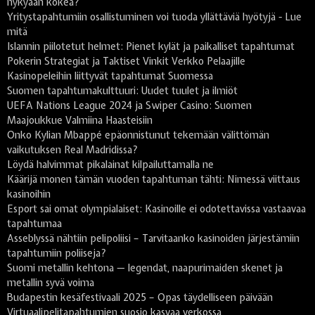
nykyään kokea?
Yritystapahtumiin osallistuminen voi tuoda yllättäviä hyötyjä - Lue
mitä
Islannin piilotetut helmet: Pienet kylät ja paikalliset tapahtumat
Pokerin Strategiat ja Taktiset Vinkit Verkko Pelaajille
Kasinopeleihin liittyvät tapahtumat Suomessa
Suomen tapahtumakulttuuri: Uudet tuulet ja ilmiöt
UEFA Nations League 2024 ja Swiper Casino: Suomen
Maajoukkue Valmiina Haasteisiin
Onko Kylian Mbappé epäonnistunut tekemään välittömän
vaikutuksen Real Madridissa?
Löydä halvimmat pikalainat kilpailuttamalla ne
Käärijä monen tämän vuoden tapahtuman tähti: Nimessä viittaus
kasinoihin
Esport sai omat olympialaiset: Kasinoille ei odotettavissa vastaavaa
tapahtumaa
Asseblyssä nähtiin pelipoliisi – Tarvitaanko kasinoiden järjestämiin
tapahtumiin poliiseja?
Suomi metallin kehtona — legendat, naapurimaiden skenet ja
metallin syvä voima
Budapestin kesäfestivaali 2025 – Opas täydelliseen päivään
Virtuaalipelitapahtumien suosio kasvaa verkossa