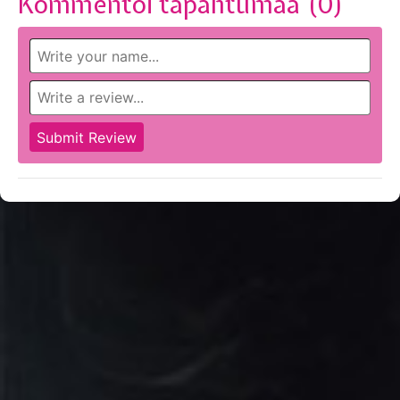
Kommentoi tapahtumaa (
0
)