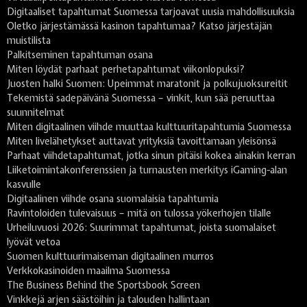
Digitaaliset tapahtumat Suomessa tarjoavat uusia mahdollisuuksia
Oletko järjestämässä kasinon tapahtumaa? Katso järjestäjän
muistilista
Palkitseminen tapahtuman osana
Miten löydät parhaat perhetapahtumat viikonlopuksi?
Juosten halki Suomen: Upeimmat maratonit ja polkujuoksureitit
Tekemistä sadepäivänä Suomessa – vinkit, kun sää peruuttaa
suunnitelmat
Miten digitaalinen viihde muuttaa kulttuuritapahtumia Suomessa
Miten livelähetykset auttavat yrityksiä tavoittamaan yleisönsä
Parhaat viihdetapahtumat, jotka sinun pitäisi kokea ainakin kerran
Liiketoimintakonferenssien ja turnausten merkitys iGaming-alan
kasvulle
Digitaalinen viihde osana suomalaisia tapahtumia
Ravintoloiden tulevaisuus – mitä on tulossa yökerhojen tilalle
Urheiluvuosi 2026: Suurimmat tapahtumat, joista suomalaiset
lyövät vetoa
Suomen kulttuurimaiseman digitaalinen murros
Verkkokasinoiden maailma Suomessa
The Business Behind the Sportsbook Screen
Vinkkejä arjen säästöihin ja talouden hallintaan