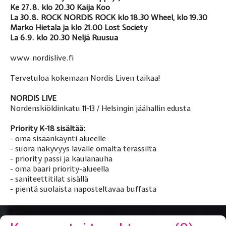
Ke 27.8. klo 20.30 Kaija Koo
La 30.8. ROCK NORDIS ROCK klo 18.30 Wheel, klo 19.30
Marko Hietala ja klo 21.00 Lost Society
La 6.9. klo 20.30 Neljä Ruusua
www.nordislive.fi
Tervetuloa kokemaan Nordis Liven taikaa!
NORDIS LIVE
Nordenskiöldinkatu 11-13 / Helsingin jäähallin edusta
Priority K-18 sisältää:
- oma sisäänkäynti alueelle
- suora näkyvyys lavalle omalta terassilta
- priority passi ja kaulanauha
- oma baari priority-alueella
- saniteettitilat sisällä
- pientä suolaista naposteltavaa buffasta