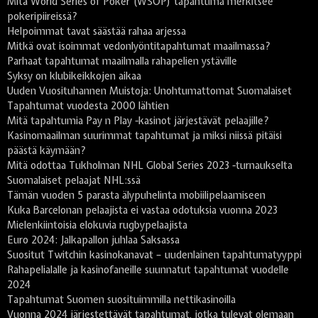
Mitä World Series of Poker (WSOP) tapahtuma merkitsee
pokeripiireissä?
Helpoimmat tavat säästää rahaa arjessa
Mitkä ovat isoimmat vedonlyöntitapahtumat maailmassa?
Parhaat tapahtumat maailmalla rahapelien ystäville
Syksy on klubikeikkojen aikaa
Uuden Vuosituhannen Muistoja: Unohtumattomat Suomalaiset
Tapahtumat vuodesta 2000 lähtien
Mitä tapahtumia Pay n Play -kasinot järjestävät pelaajille?
Kasinomaailman suurimmat tapahtumat ja miksi niissä pitäisi
päästä käymään?
Mitä odottaa Tukholman NHL Global Series 2023 -turnaukselta
Suomalaiset pelaajat NHL:ssä
Tämän vuoden 5 parasta älypuhelinta mobiilipelaamiseen
Kuka Barcelonan pelaajista ei vastaa odotuksia vuonna 2023
Mielenkiintoisia elokuvia rugbypelaajista
Euro 2024: Jalkapallon juhlaa Saksassa
Suositut Twitchin kasinokanavat – uudenlainen tapahtumatyyppi
Rahapelialalle ja kasinofaneille suunnatut tapahtumat vuodelle
2024
Tapahtumat Suomen suosituimmilla nettikasinoilla
Vuonna 2024 järjestettävät tapahtumat, jotka tulevat olemaan