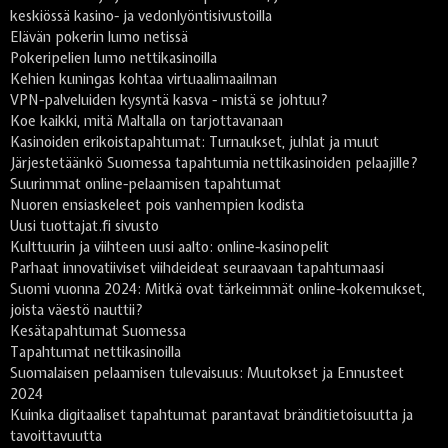
keskiössä kasino- ja vedonlyöntisivustoilla
Elävän pokerin lumo netissä
Pokeripelien lumo nettikasinoilla
Kehien kuningas kohtaa virtuaalimaailman
VPN-palveluiden kysyntä kasva - mistä se johtuu?
Koe kaikki, mitä Maltalla on tarjottavanaan
Kasinoiden erikoistapahtumat: Turnaukset, juhlat ja muut
Järjestetäänkö Suomessa tapahtumia nettikasinoiden pelaajille?
Suurimmat online-pelaamisen tapahtumat
Nuoren ensiaskeleet pois vanhempien kodista
Uusi tuottajat.fi sivusto
Kulttuurin ja viihteen uusi aalto: online-kasinopelit
Parhaat innovatiiviset viihdeideat seuraavaan tapahtumaasi
Suomi vuonna 2024: Mitkä ovat tärkeimmät online-kokemukset,
joista väestö nauttii?
Kesätapahtumat Suomessa
Tapahtumat nettikasinoilla
Suomalaisen pelaamisen tulevaisuus: Muutokset ja Ennusteet
2024
Kuinka digitaaliset tapahtumat parantavat bränditietoisuutta ja
tavoittavuutta