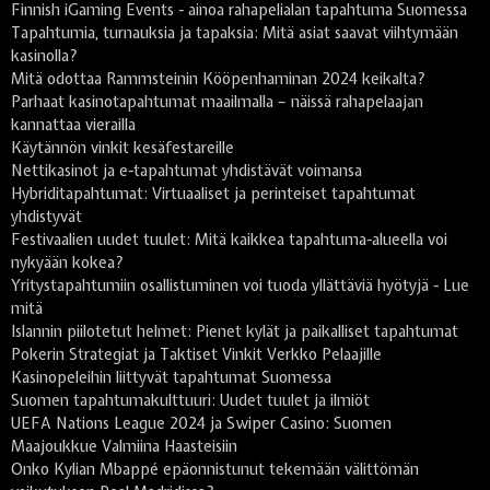
Finnish iGaming Events - ainoa rahapelialan tapahtuma Suomessa
Tapahtumia, turnauksia ja tapaksia: Mitä asiat saavat viihtymään
kasinolla?
Mitä odottaa Rammsteinin Kööpenhaminan 2024 keikalta?
Parhaat kasinotapahtumat maailmalla – näissä rahapelaajan
kannattaa vierailla
Käytännön vinkit kesäfestareille
Nettikasinot ja e-tapahtumat yhdistävät voimansa
Hybriditapahtumat: Virtuaaliset ja perinteiset tapahtumat
yhdistyvät
Festivaalien uudet tuulet: Mitä kaikkea tapahtuma-alueella voi
nykyään kokea?
Yritystapahtumiin osallistuminen voi tuoda yllättäviä hyötyjä - Lue
mitä
Islannin piilotetut helmet: Pienet kylät ja paikalliset tapahtumat
Pokerin Strategiat ja Taktiset Vinkit Verkko Pelaajille
Kasinopeleihin liittyvät tapahtumat Suomessa
Suomen tapahtumakulttuuri: Uudet tuulet ja ilmiöt
UEFA Nations League 2024 ja Swiper Casino: Suomen
Maajoukkue Valmiina Haasteisiin
Onko Kylian Mbappé epäonnistunut tekemään välittömän