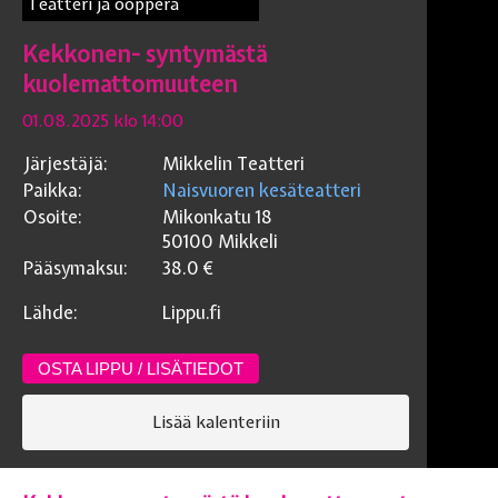
Teatteri ja ooppera
Kekkonen- syntymästä
kuolemattomuuteen
01.08.2025 klo 14:00
Järjestäjä:
Mikkelin Teatteri
Paikka:
Naisvuoren kesäteatteri
Osoite:
Mikonkatu 18
50100
Mikkeli
Pääsymaksu:
38.0
€
Lähde:
Lippu.fi
OSTA LIPPU / LISÄTIEDOT
Lisää kalenteriin