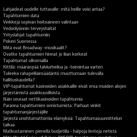
Lahjaideat uudelle tuttavalle: mitä heille voisi antaa?
Tapahtumien data
Vinkkejä sopivan hoitoaineen valintaan
Vedonlyönnin terveyshaitat
Yrityslahjat tapahtumiin
Pokeri Suomessa
Mitä ovat Broadway -musikaalit?
Ovatko tapahtumien hinnat jo liian korkeat
Tapahtumat ulkomailla
Kittilä: määränpää talviurheilua ja -toimintaa varten
Tuleeko rahapelilainsäädäntö muuttumaan tulevalla
hallituskaudella?
VIP-tapahtumat kasinoiden asiakkaille eivät eroa muiden alojen
järjestämistä asiakkuusilloista
Näin seuraat nettikasinoiden tapahtumia
Paranna tapahtumien onnistumista: Parhaat vinkit
tapahtumanjärjestäjille
Järjestä unohtumattomia elämyksiä: Tapahtumasuunnittelun
taikaa
Matkustaminen pienellä budjetilla - halpoja lentoja netistä