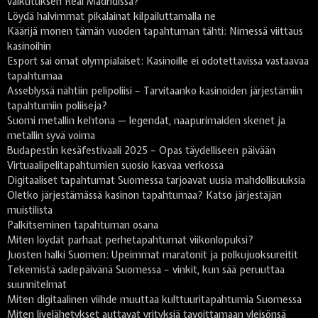
vaikutuksen Real Madridissa?
Löydä halvimmat pikalainat kilpailuttamalla ne
Käärijä monen tämän vuoden tapahtuman tähti: Nimessä viittaus
kasinoihin
Esport sai omat olympialaiset: Kasinoille ei odotettavissa vastaavaa
tapahtumaa
Asseblyssä nähtiin pelipoliisi – Tarvitaanko kasinoiden järjestämiin
tapahtumiin poliiseja?
Suomi metallin kehtona — legendat, naapurimaiden skenet ja
metallin syvä voima
Budapestin kesäfestivaali 2025 – Opas täydelliseen päivään
Virtuaalipelitapahtumien suosio kasvaa verkossa
Digitaaliset tapahtumat Suomessa tarjoavat uusia mahdollisuuksia
Oletko järjestämässä kasinon tapahtumaa? Katso järjestäjän
muistilista
Palkitseminen tapahtuman osana
Miten löydät parhaat perhetapahtumat viikonlopuksi?
Juosten halki Suomen: Upeimmat maratonit ja polkujuoksureitit
Tekemistä sadepäivänä Suomessa – vinkit, kun sää peruuttaa
suunnitelmat
Miten digitaalinen viihde muuttaa kulttuuritapahtumia Suomessa
Miten livelähetykset auttavat yrityksiä tavoittamaan yleisönsä