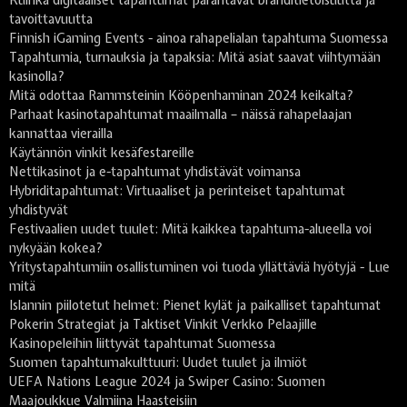
Kuinka digitaaliset tapahtumat parantavat bränditietoisuutta ja
tavoittavuutta
Finnish iGaming Events - ainoa rahapelialan tapahtuma Suomessa
Tapahtumia, turnauksia ja tapaksia: Mitä asiat saavat viihtymään
kasinolla?
Mitä odottaa Rammsteinin Kööpenhaminan 2024 keikalta?
Parhaat kasinotapahtumat maailmalla – näissä rahapelaajan
kannattaa vierailla
Käytännön vinkit kesäfestareille
Nettikasinot ja e-tapahtumat yhdistävät voimansa
Hybriditapahtumat: Virtuaaliset ja perinteiset tapahtumat
yhdistyvät
Festivaalien uudet tuulet: Mitä kaikkea tapahtuma-alueella voi
nykyään kokea?
Yritystapahtumiin osallistuminen voi tuoda yllättäviä hyötyjä - Lue
mitä
Islannin piilotetut helmet: Pienet kylät ja paikalliset tapahtumat
Pokerin Strategiat ja Taktiset Vinkit Verkko Pelaajille
Kasinopeleihin liittyvät tapahtumat Suomessa
Suomen tapahtumakulttuuri: Uudet tuulet ja ilmiöt
UEFA Nations League 2024 ja Swiper Casino: Suomen
Maajoukkue Valmiina Haasteisiin