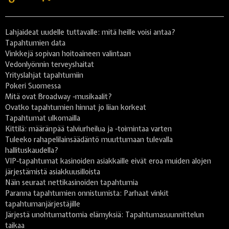
Lahjaideat uudelle tuttavalle: mitä heille voisi antaa?
Tapahtumien data
Vinkkejä sopivan hoitoaineen valintaan
Vedonlyönnin terveyshaitat
Yrityslahjat tapahtumiin
Pokeri Suomessa
Mitä ovat Broadway -musikaalit?
Ovatko tapahtumien hinnat jo liian korkeat
Tapahtumat ulkomailla
Kittilä: määränpää talviurheilua ja -toimintaa varten
Tuleeko rahapelilainsäädäntö muuttumaan tulevalla
hallituskaudella?
VIP-tapahtumat kasinoiden asiakkaille eivät eroa muiden alojen
järjestämistä asiakkuusilloista
Näin seuraat nettikasinoiden tapahtumia
Paranna tapahtumien onnistumista: Parhaat vinkit
tapahtumanjärjestäjille
Järjestä unohtumattomia elämyksiä: Tapahtumasuunnittelun
taikaa