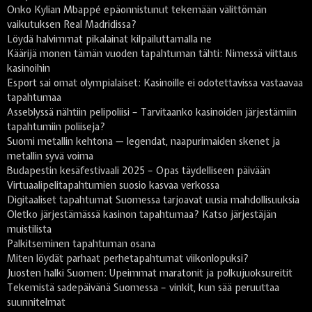
Onko Kylian Mbappé epäonnistunut tekemään välittömän
vaikutuksen Real Madridissa?
Löydä halvimmat pikalainat kilpailuttamalla ne
Käärijä monen tämän vuoden tapahtuman tähti: Nimessä viittaus
kasinoihin
Esport sai omat olympialaiset: Kasinoille ei odotettavissa vastaavaa
tapahtumaa
Asseblyssä nähtiin pelipoliisi – Tarvitaanko kasinoiden järjestämiin
tapahtumiin poliiseja?
Suomi metallin kehtona — legendat, naapurimaiden skenet ja
metallin syvä voima
Budapestin kesäfestivaali 2025 – Opas täydelliseen päivään
Virtuaalipelitapahtumien suosio kasvaa verkossa
Digitaaliset tapahtumat Suomessa tarjoavat uusia mahdollisuuksia
Oletko järjestämässä kasinon tapahtumaa? Katso järjestäjän
muistilista
Palkitseminen tapahtuman osana
Miten löydät parhaat perhetapahtumat viikonlopuksi?
Juosten halki Suomen: Upeimmat maratonit ja polkujuoksureitit
Tekemistä sadepäivänä Suomessa – vinkit, kun sää peruuttaa
suunnitelmat