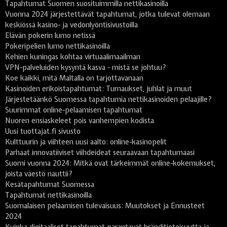
Tapahtumat Suomen suosituimmilla nettikasinoilla
Vuonna 2024 järjestettävät tapahtumat, jotka tulevat olemaan
keskiössä kasino- ja vedonlyöntisivustoilla
Elävän pokerin lumo netissä
Pokeripelien lumo nettikasinoilla
Kehien kuningas kohtaa virtuaalimaailman
VPN-palveluiden kysyntä kasva - mistä se johtuu?
Koe kaikki, mitä Maltalla on tarjottavanaan
Kasinoiden erikoistapahtumat: Turnaukset, juhlat ja muut
Järjestetäänkö Suomessa tapahtumia nettikasinoiden pelaajille?
Suurimmat online-pelaamisen tapahtumat
Nuoren ensiaskeleet pois vanhempien kodista
Uusi tuottajat.fi sivusto
Kulttuurin ja viihteen uusi aalto: online-kasinopelit
Parhaat innovatiiviset viihdeideat seuraavaan tapahtumaasi
Suomi vuonna 2024: Mitkä ovat tärkeimmät online-kokemukset,
joista väestö nauttii?
Kesätapahtumat Suomessa
Tapahtumat nettikasinoilla
Suomalaisen pelaamisen tulevaisuus: Muutokset ja Ennusteet
2024