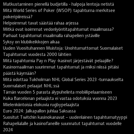
Matkustaminen pienellä budjetilla - halpoja lentoja netistä
Mitä World Series of Poker (WSOP) tapahtuma merkitsee
pokeripiireissä?
Helpoimmat tavat säästää rahaa arjessa
Mitkä ovat isoimmat vedonlyöntitapahtumat maailmassa?
Parhaat tapahtumat maailmalla rahapelien ystäville
Syksy on klubikeikkojen aikaa
Uuden Vuosituhannen Muistoja: Unohtumattomat Suomalaiset
Tapahtumat vuodesta 2000 lähtien
Mitä tapahtumia Pay n Play -kasinot järjestävät pelaajille?
Kasinomaailman suurimmat tapahtumat ja miksi niissä pitäisi
päästä käymään?
Mitä odottaa Tukholman NHL Global Series 2023 -turnaukselta
Suomalaiset pelaajat NHL:ssä
Tämän vuoden 5 parasta älypuhelinta mobiilipelaamiseen
Kuka Barcelonan pelaajista ei vastaa odotuksia vuonna 2023
Mielenkiintoisia elokuvia rugbypelaajista
Euro 2024: Jalkapallon juhlaa Saksassa
Suositut Twitchin kasinokanavat – uudenlainen tapahtumatyyppi
Rahapelialalle ja kasinofaneille suunnatut tapahtumat vuodelle
2024