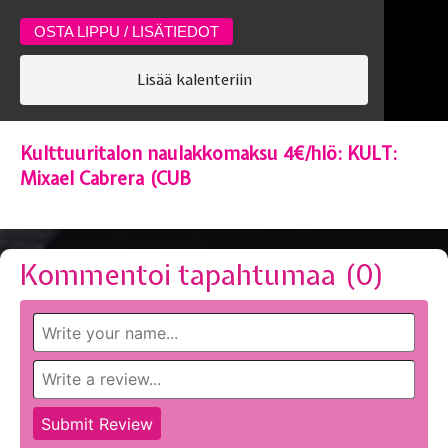
OSTA LIPPU / LISÄTIEDOT
Lisää kalenteriin
Kulttuuritalon naulakkomaksu 4€/hlö: KULT:
Mixael Cabrera (CUB
Kommentoi tapahtumaa (
0
)