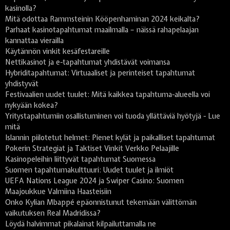
kasinolla?
Mitä odottaa Rammsteinin Kööpenhaminan 2024 keikalta?
Parhaat kasinotapahtumat maailmalla – näissä rahapelaajan
kannattaa vierailla
Käytännön vinkit kesäfestareille
Nettikasinot ja e-tapahtumat yhdistävät voimansa
Hybriditapahtumat: Virtuaaliset ja perinteiset tapahtumat
yhdistyvät
Festivaalien uudet tuulet: Mitä kaikkea tapahtuma-alueella voi
nykyään kokea?
Yritystapahtumiin osallistuminen voi tuoda yllättäviä hyötyjä - Lue
mitä
Islannin piilotetut helmet: Pienet kylät ja paikalliset tapahtumat
Pokerin Strategiat ja Taktiset Vinkit Verkko Pelaajille
Kasinopeleihin liittyvät tapahtumat Suomessa
Suomen tapahtumakulttuuri: Uudet tuulet ja ilmiöt
UEFA Nations League 2024 ja Swiper Casino: Suomen
Maajoukkue Valmiina Haasteisiin
Onko Kylian Mbappé epäonnistunut tekemään välittömän
vaikutuksen Real Madridissa?
Löydä halvimmat pikalainat kilpailuttamalla ne