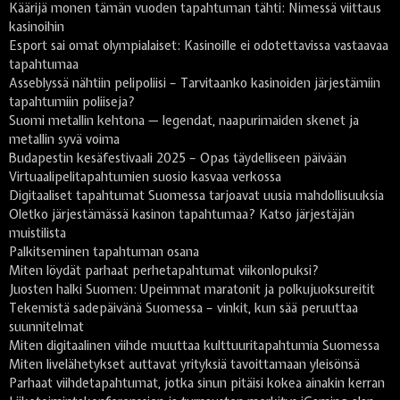
Käärijä monen tämän vuoden tapahtuman tähti: Nimessä viittaus
kasinoihin
Esport sai omat olympialaiset: Kasinoille ei odotettavissa vastaavaa
tapahtumaa
Asseblyssä nähtiin pelipoliisi – Tarvitaanko kasinoiden järjestämiin
tapahtumiin poliiseja?
Suomi metallin kehtona — legendat, naapurimaiden skenet ja
metallin syvä voima
Budapestin kesäfestivaali 2025 – Opas täydelliseen päivään
Virtuaalipelitapahtumien suosio kasvaa verkossa
Digitaaliset tapahtumat Suomessa tarjoavat uusia mahdollisuuksia
Oletko järjestämässä kasinon tapahtumaa? Katso järjestäjän
muistilista
Palkitseminen tapahtuman osana
Miten löydät parhaat perhetapahtumat viikonlopuksi?
Juosten halki Suomen: Upeimmat maratonit ja polkujuoksureitit
Tekemistä sadepäivänä Suomessa – vinkit, kun sää peruuttaa
suunnitelmat
Miten digitaalinen viihde muuttaa kulttuuritapahtumia Suomessa
Miten livelähetykset auttavat yrityksiä tavoittamaan yleisönsä
Parhaat viihdetapahtumat, jotka sinun pitäisi kokea ainakin kerran