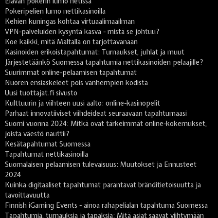
Elävän pokerin lumo netissä
Pokeripelien lumo nettikasinoilla
Kehien kuningas kohtaa virtuaalimaailman
VPN-palveluiden kysyntä kasva - mistä se johtuu?
Koe kaikki, mitä Maltalla on tarjottavanaan
Kasinoiden erikoistapahtumat: Turnaukset, juhlat ja muut
Järjestetäänkö Suomessa tapahtumia nettikasinoiden pelaajille?
Suurimmat online-pelaamisen tapahtumat
Nuoren ensiaskeleet pois vanhempien kodista
Uusi tuottajat.fi sivusto
Kulttuurin ja viihteen uusi aalto: online-kasinopelit
Parhaat innovatiiviset viihdeideat seuraavaan tapahtumaasi
Suomi vuonna 2024: Mitkä ovat tärkeimmät online-kokemukset,
joista väestö nauttii?
Kesätapahtumat Suomessa
Tapahtumat nettikasinoilla
Suomalaisen pelaamisen tulevaisuus: Muutokset ja Ennusteet
2024
Kuinka digitaaliset tapahtumat parantavat bränditietoisuutta ja
tavoittavuutta
Finnish iGaming Events - ainoa rahapelialan tapahtuma Suomessa
Tapahtumia, turnauksia ja tapaksia: Mitä asiat saavat viihtymään