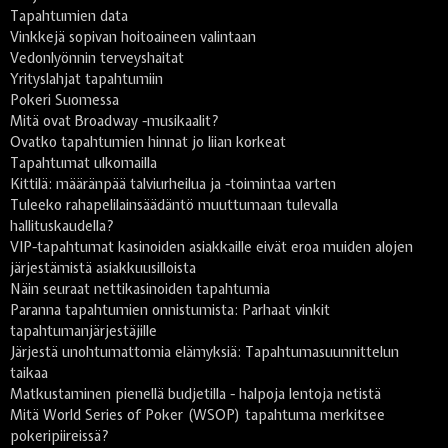
Tapahtumien data
Vinkkejä sopivan hoitoaineen valintaan
Vedonlyönnin terveyshaitat
Yrityslahjat tapahtumiin
Pokeri Suomessa
Mitä ovat Broadway -musikaalit?
Ovatko tapahtumien hinnat jo liian korkeat
Tapahtumat ulkomailla
Kittilä: määränpää talviurheilua ja -toimintaa varten
Tuleeko rahapelilainsäädäntö muuttumaan tulevalla
hallituskaudella?
VIP-tapahtumat kasinoiden asiakkaille eivät eroa muiden alojen
järjestämistä asiakkuusilloista
Näin seuraat nettikasinoiden tapahtumia
Paranna tapahtumien onnistumista: Parhaat vinkit
tapahtumanjärjestäjille
Järjestä unohtumattomia elämyksiä: Tapahtumasuunnittelun
taikaa
Matkustaminen pienellä budjetilla - halpoja lentoja netistä
Mitä World Series of Poker (WSOP) tapahtuma merkitsee
pokeripiireissä?