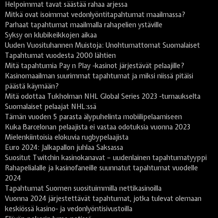
Helpoimmat tavat säästää rahaa arjessa
Mitkä ovat isoimmat vedonlyöntitapahtumat maailmassa?
Parhaat tapahtumat maailmalla rahapelien ystäville
Syksy on klubikeikkojen aikaa
Uuden Vuosituhannen Muistoja: Unohtumattomat Suomalaiset
Tapahtumat vuodesta 2000 lähtien
Mitä tapahtumia Pay n Play -kasinot järjestävät pelaajille?
Kasinomaailman suurimmat tapahtumat ja miksi niissä pitäisi
päästä käymään?
Mitä odottaa Tukholman NHL Global Series 2023 -turnaukselta
Suomalaiset pelaajat NHL:ssä
Tämän vuoden 5 parasta älypuhelinta mobiilipelaamiseen
Kuka Barcelonan pelaajista ei vastaa odotuksia vuonna 2023
Mielenkiintoisia elokuvia rugbypelaajista
Euro 2024: Jalkapallon juhlaa Saksassa
Suositut Twitchin kasinokanavat – uudenlainen tapahtumatyyppi
Rahapelialalle ja kasinofaneille suunnatut tapahtumat vuodelle
2024
Tapahtumat Suomen suosituimmilla nettikasinoilla
Vuonna 2024 järjestettävät tapahtumat, jotka tulevat olemaan
keskiössä kasino- ja vedonlyöntisivustoilla