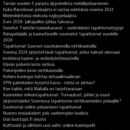
Tämän vuoden 5 parasta älypuhelinta mobiilipelaamiseen
Kuka Barcelonan pelaajista ei vastaa odotuksia vuonna 2023
Mielenkiintoisia elokuvia rugbypelaajista
Euro 2024: Jalkapallon juhlaa Saksassa
Suositut Twitchin kasinokanavat – uudenlainen tapahtumatyyppi
Rahapelialalle ja kasinofaneille suunnatut tapahtumat vuodelle
2024
Tapahtumat Suomen suosituimmilla nettikasinoilla
Vuonna 2024 järjestettävät tapahtumat, jotka tulevat olemaan
keskiössä kasino- ja vedonlyöntisivustoilla
Elävän pokerin lumo netissä
Pokeripelien lumo nettikasinoilla
Kehien kuningas kohtaa virtuaalimaailman
VPN-palveluiden kysyntä kasva - mistä se johtuu?
Koe kaikki, mitä Maltalla on tarjottavanaan
Kasinoiden erikoistapahtumat: Turnaukset, juhlat ja muut
Järjestetäänkö Suomessa tapahtumia nettikasinoiden pelaajille?
Suurimmat online-pelaamisen tapahtumat
Nuoren ensiaskeleet pois vanhempien kodista
Uusi tuottajat.fi sivusto
Kulttuurin ja viihteen uusi aalto: online-kasinopelit