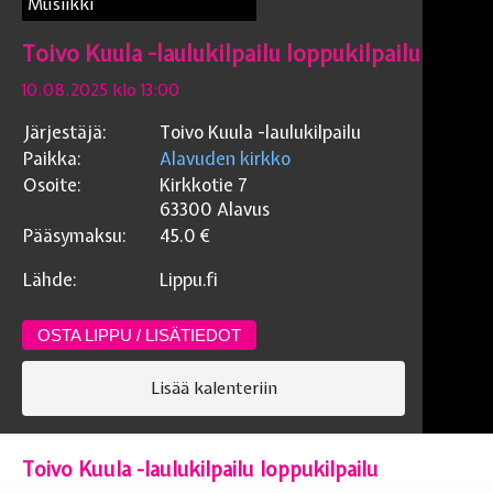
Musiikki
Toivo Kuula -laulukilpailu loppukilpailu
10.08.2025 klo 13:00
Järjestäjä:
Toivo Kuula -laulukilpailu
Paikka:
Alavuden kirkko
Osoite:
Kirkkotie 7
63300
Alavus
Pääsymaksu:
45.0
€
Lähde:
Lippu.fi
OSTA LIPPU / LISÄTIEDOT
Lisää kalenteriin
Toivo Kuula -laulukilpailu loppukilpailu