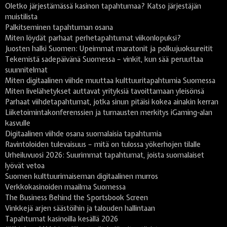
Oletko järjestämässä kasinon tapahtumaa? Katso järjestäjän
muistilista
Palkitseminen tapahtuman osana
Miten löydät parhaat perhetapahtumat viikonlopuksi?
Juosten halki Suomen: Upeimmat maratonit ja polkujuoksureitit
Tekemistä sadepäivänä Suomessa – vinkit, kun sää peruuttaa
suunnitelmat
Miten digitaalinen viihde muuttaa kulttuuritapahtumia Suomessa
Miten livelähetykset auttavat yrityksiä tavoittamaan yleisönsä
Parhaat viihdetapahtumat, jotka sinun pitäisi kokea ainakin kerran
Liiketoimintakonferenssien ja turnausten merkitys iGaming-alan
kasvulle
Digitaalinen viihde osana suomalaisia tapahtumia
Ravintoloiden tulevaisuus – mitä on tulossa yökerhojen tilalle
Urheiluvuosi 2026: Suurimmat tapahtumat, joista suomalaiset
lyövät vetoa
Suomen kulttuurimaiseman digitaalinen murros
Verkkokasinoiden maailma Suomessa
The Business Behind the Sportsbook Screen
Vinkkejä arjen säästöihin ja talouden hallintaan
Tapahtumat kasinoilla kesällä 2026