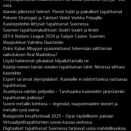
mitä
Islannin piilotetut helmet: Pienet kylät ja paikalliset tapahtumat
Pokerin Strategiat ja Taktiset Vinkit Verkko Pelaajille
Kasinopeleihin liittyvät tapahtumat Suomessa
Suomen tapahtumakulttuuri: Uudet tuulet ja ilmiöt
UEFA Nations League 2024 ja Swiper Casino: Suomen
Maajoukkue Valmiina Haasteisiin
Onko Kylian Mbappé epäonnistunut tekemään välittömän
vaikutuksen Real Madridissa?
Löydä halvimmat pikalainat kilpailuttamalla ne
Käärijä monen tämän vuoden tapahtuman tähti: Nimessä viittaus
kasinoihin
Esport sai omat olympialaiset: Kasinoille ei odotettavissa vastaavaa
tapahtumaa
Asseblyssä nähtiin pelipoliisi – Tarvitaanko kasinoiden järjestämiin
tapahtumiin poliiseja?
Suomi metallin kehtona — legendat, naapurimaiden skenet ja
metallin syvä voima
Budapestin kesäfestivaali 2025 – Opas täydelliseen päivään
Virtuaalipelitapahtumien suosio kasvaa verkossa
Digitaaliset tapahtumat Suomessa tarjoavat uusia mahdollisuuksia