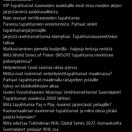
VIP-tapahtumat kasinoiden asiakkaille eivät eroa muiden alojen
järjestämistä asiakkuusilloista
Näin seuraat nettikasinoiden tapahtumia
Paranna tapahtumien onnistumista: Parhaat vinkit
tapahtumanjärjestäjille
Järjestä unohtumattomia elämyksiä: Tapahtumasuunnittelun
taikaa
Matkustaminen pienellä budjetilla - halpoja lentoja netistä
Mitä World Series of Poker (WSOP) tapahtuma merkitsee
pokeripiireissä?
Helpoimmat tavat säästää rahaa arjessa
Mitkä ovat isoimmat vedonlyöntitapahtumat maailmassa?
Parhaat tapahtumat maailmalla rahapelien ystäville
Syksy on klubikeikkojen aikaa
Uuden Vuosituhannen Muistoja: Unohtumattomat Suomalaiset
Tapahtumat vuodesta 2000 lähtien
Mitä tapahtumia Pay n Play -kasinot järjestävät pelaajille?
Kasinomaailman suurimmat tapahtumat ja miksi niissä pitäisi
päästä käymään?
Mitä odottaa Tukholman NHL Global Series 2023 -turnaukselta
Suomalaiset pelaajat NHL:ssä