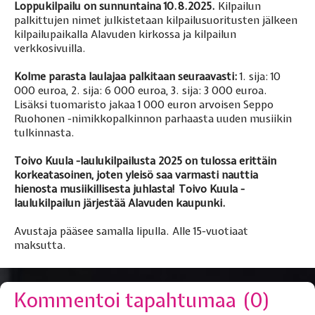
Loppukilpailu on sunnuntaina 10.8.2025.
Kilpailun
palkittujen nimet julkistetaan kilpailusuoritusten jälkeen
kilpailupaikalla Alavuden kirkossa ja kilpailun
verkkosivuilla.
Kolme parasta laulajaa palkitaan seuraavasti:
1. sija: 10
000 euroa, 2. sija: 6 000 euroa, 3. sija: 3 000 euroa.
Lisäksi tuomaristo jakaa 1 000 euron arvoisen Seppo
Ruohonen -nimikkopalkinnon parhaasta uuden musiikin
tulkinnasta.
Toivo Kuula -laulukilpailusta 2025 on tulossa erittäin
korkeatasoinen, joten yleisö saa varmasti nauttia
hienosta musiikillisesta juhlasta! Toivo Kuula -
laulukilpailun järjestää Alavuden kaupunki.
Avustaja pääsee samalla lipulla. Alle 15-vuotiaat
maksutta.
Kommentoi tapahtumaa (
0
)