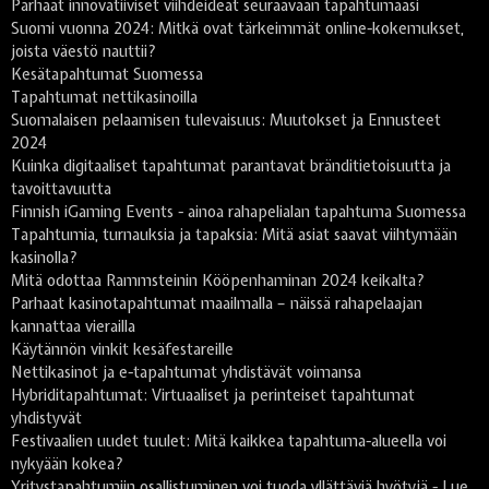
Parhaat innovatiiviset viihdeideat seuraavaan tapahtumaasi
Suomi vuonna 2024: Mitkä ovat tärkeimmät online-kokemukset,
joista väestö nauttii?
Kesätapahtumat Suomessa
Tapahtumat nettikasinoilla
Suomalaisen pelaamisen tulevaisuus: Muutokset ja Ennusteet
2024
Kuinka digitaaliset tapahtumat parantavat bränditietoisuutta ja
tavoittavuutta
Finnish iGaming Events - ainoa rahapelialan tapahtuma Suomessa
Tapahtumia, turnauksia ja tapaksia: Mitä asiat saavat viihtymään
kasinolla?
Mitä odottaa Rammsteinin Kööpenhaminan 2024 keikalta?
Parhaat kasinotapahtumat maailmalla – näissä rahapelaajan
kannattaa vierailla
Käytännön vinkit kesäfestareille
Nettikasinot ja e-tapahtumat yhdistävät voimansa
Hybriditapahtumat: Virtuaaliset ja perinteiset tapahtumat
yhdistyvät
Festivaalien uudet tuulet: Mitä kaikkea tapahtuma-alueella voi
nykyään kokea?
Yritystapahtumiin osallistuminen voi tuoda yllättäviä hyötyjä - Lue