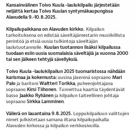
Kansainvälinen Toivo Kuula -laulukilpailu järjestetään
neljättä kertaa Toivo Kuulan syntymäkaupungissa
Alavudella 9.-10.8.2025.
Kilpailupaikkana on Alavuden kirkko.
Kilpailun
tarkoituksena on edistää säveltäjämestarin musiikillista
perintöä ja etsiä uusia tulkintoja säveltäjän
laulutuotannolle.
Kuulan tuotannon lisäksi kilpailussa
tuodaan esiin uusia suomalaisia säveltäjiä ja vuonna 2000
tai sen jälkeen tehtyjä sävellyksiä.
Toivo Kuula -laulukilpailun 2025 tuomaristossa nähdään
karismaa ja kokemusta:
uusina jäseninä sopraano
Mari
Palo
ja baritoni
Waltteri Torikka
, puheenjohtajana
sopraano
Kirsi Tiihonen
. Tunnettua kaartia täydentävät
basso
Jaakko Ryhänen
ja kilpailun taiteellinen johtaja
sopraano
Sirkka Lamminen
.
Välierä on lauantaina 9.8.2025.
Loppukilpailuun valittujen
nimet julkistetaan samana iltana kilpailupaikalla
Alavuden kirkossa ja kilpailun verkkosivuilla.