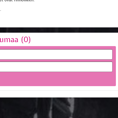
.
umaa (
0
)