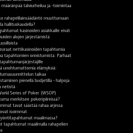
ä: määränpää talviurheilua ja -toimintaa
n
ko rahapelilainsäädäntö muuttumaan
lla hallituskaudella?
pahtumat kasinoiden asiakkaille eivät
uiden alojen järjestämistä
uusilloista
euraat nettikasinoiden tapahtumia
na tapahtumien onnistumista: Parhaat
 tapahtumanjärjestäjille
stä unohtumattomia elämyksiä:
tumasuunnittelun taikaa
taminen pienellä budjetilla - halpoja
a netistä
World Series of Poker (WSOP)
uma merkitsee pokeripiireissä?
mmat tavat säästää rahaa arjessa
 ovat isoimmat
lyöntitapahtumat maailmassa?
t tapahtumat maailmalla rahapelien
le