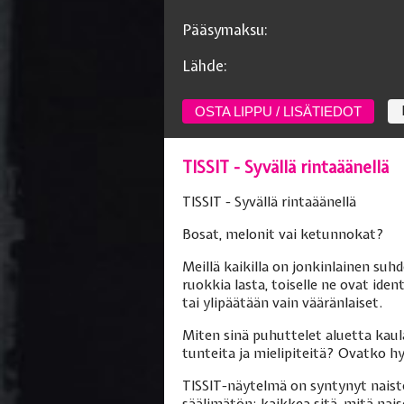
Pääsymaksu:
Lähde:
OSTA LIPPU / LISÄTIEDOT
TISSIT - Syvällä rintaäänellä
TISSIT - Syvällä rintaäänellä
Bosat, melonit vai ketunnokat?
Meillä kaikilla on jonkinlainen su
ruokkia lasta, toiselle ne ovat iden
tai ylipäätään vain vääränlaiset.
Miten sinä puhuttelet aluetta kaul
tunteita ja mielipiteitä? Ovatko h
TISSIT-näytelmä on syntynyt naiste
säälimätön; kaikkea sitä, mitä nais