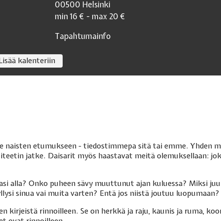
00500
Helsinki
min
16
€ - max
20
€
Tapahtumainfo
Lisää kalenteriin
hde naisten etumukseen - tiedostimmepa sitä tai emme. Yhden mi
titeetin jatke. Daisarit myös haastavat meitä olemuksellaan: joko 
asi alla? Onko puheen sävy muuttunut ajan kuluessa? Miksi juuri
yllysi sinua vai muita varten? Entä jos niistä joutuu luopumaan?
n kirjeistä rinnoilleen. Se on herkkä ja raju, kaunis ja ruma, k
et ovat rinnoilleen.