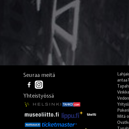
Seuraa meitä
Lahjai
antaa
Tapah
Vinkke
Yhteistyössä
Vedonl
Yritys
Poker
Mitä o
Ovatko
Tapah