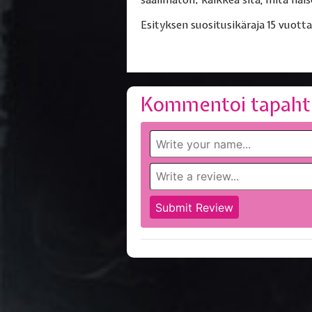
Esityksen suositusikäraja 15 vuotta
Kommentoi tapaht