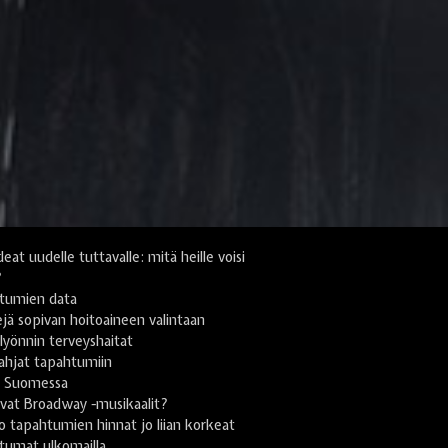
deat uudelle tuttavalle: mitä heille voisi
?
tumien data
jä sopivan hoitoaineen valintaan
yönnin terveyshaitat
lahjat tapahtumiin
i Suomessa
vat Broadway -musikaalit?
 tapahtumien hinnat jo liian korkeat
tumat ulkomailla