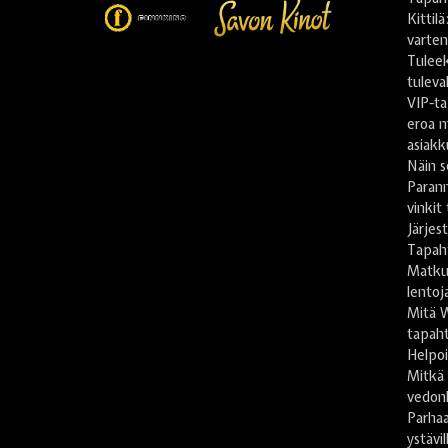
Kittil
varte
Tulee
tuleva
VIP-ta
eroa m
asiakk
Näin s
Paran
vinkit
Järje
Tapah
Matkus
lentoj
Mitä 
tapaht
Helpoi
Mitkä
vedon
Parhaa
ystävil