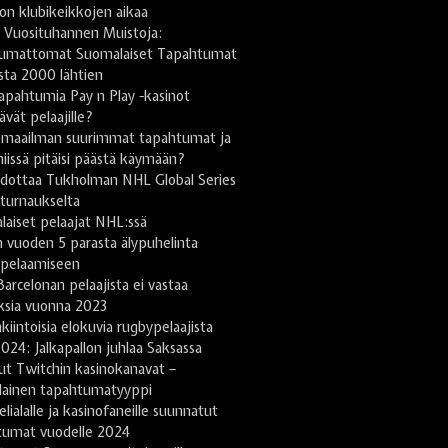
on klubikeikkojen aikaa
 Vuosituhannen Muistoja:
umattomat Suomalaiset Tapahtumat
sta 2000 lähtien
apahtumia Pay n Play -kasinot
tävät pelaajille?
omaailman suurimmat tapahtumat ja
niissä pitäisi päästä käymään?
odottaa Tukholman NHL Global Series
turnaukselta
aiset pelaajat NHL:ssä
 vuoden 5 parasta älypuhelinta
ipelaamiseen
arcelonan pelaajista ei vastaa
ksia vuonna 2023
kiintoisia elokuvia rugbypelaajista
024: Jalkapallon juhlaa Saksassa
ut Twitchin kasinokanavat –
lainen tapahtumatyyppi
lialalle ja kasinofaneille suunnatut
tumat vuodelle 2024