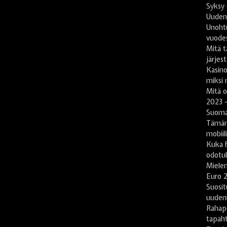
Syksy 
Uuden
Unoht
vuode
Mitä t
järjes
Kasin
miksi 
Mitä 
2023 -
Suomal
Tämän
mobiil
Kuka B
odotu
Mielen
Euro 2
Suosit
uuden
Rahape
tapah