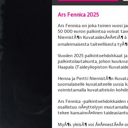
Ars Fennica 2025
Ars Fennica on joka toinen vuosi j
50 000 euron palkintoa voivat tavoi
NiemistÃ¶n KuvataidesÃ¤Ã¤tiÃ¶ â
omaleimaisesta taiteellisesta tyÃ¶
Vuoden 2025 palkintoehdokkaat ja 
palkintolautakunta, johon kuuluvat
Haapala (Taideyliopiston Kuvataid
Henna ja Pertti NiemistÃ¶n Kuvat
suomalaiselle kuvataiteelle uusia 
voimistamalla kuvataiteisiin kohdi
Ars Fennica -palkintoehdokkaiden 
osallistuu nÃ¤yttelyyn muutamalla 
tekee kansainvÃ¤linen taideasiant
MyÃ¶s yleisÃ¶ voi Ã¤Ã¤nestÃ¤Ã¤ om