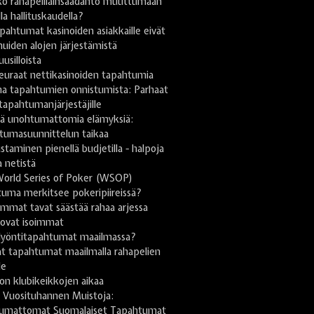
ko rahapelilainsäädäntö muuttumaan
lla hallituskaudella?
pahtumat kasinoiden asiakkaille eivät
uiden alojen järjestämistä
uusilloista
euraat nettikasinoiden tapahtumia
na tapahtumien onnistumista: Parhaat
 tapahtumanjärjestäjille
stä unohtumattomia elämyksiä:
tumasuunnittelun taikaa
taminen pienellä budjetilla - halpoja
a netistä
World Series of Poker (WSOP)
uma merkitsee pokeripiireissä?
mmat tavat säästää rahaa arjessa
 ovat isoimmat
lyöntitapahtumat maailmassa?
t tapahtumat maailmalla rahapelien
le
on klubikeikkojen aikaa
 Vuosituhannen Muistoja:
umattomat Suomalaiset Tapahtumat