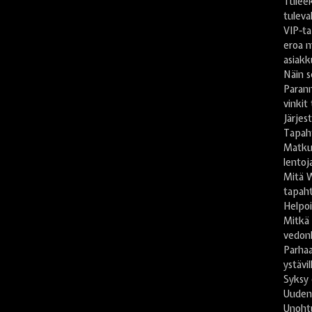
Tulee
tuleva
VIP-ta
eroa m
asiakk
Näin s
Paran
vinkit
Järje
Tapah
Matkus
lentoj
Mitä 
tapaht
Helpoi
Mitkä
vedon
Parhaa
ystävil
Syksy 
Uuden
Unoht