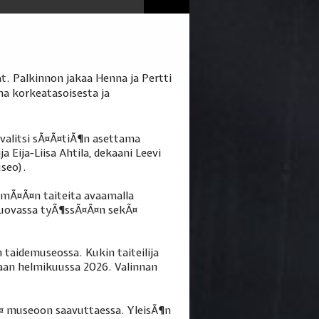
at. Palkinnon jakaa Henna ja Pertti
na korkeatasoisesta ja
valitsi sÃ¤Ã¤tiÃ¶n asettama
Eija-Liisa Ahtila, dekaani Leevi
useo).
¤mÃ¤Ã¤n taiteita avaamalla
n luovassa tyÃ¶ssÃ¤Ã¤n sekÃ¤
taidemuseossa. Kukin taiteilija
taan helmikuussa 2026. Valinnan
Ã¤ museoon saavuttaessa. YleisÃ¶n