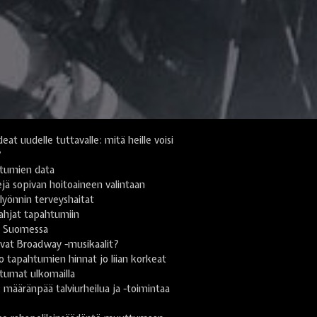
deat uudelle tuttavalle: mitä heille voisi
?
tumien data
jä sopivan hoitoaineen valintaan
yönnin terveyshaitat
lahjat tapahtumiin
i Suomessa
vat Broadway -musikaalit?
 tapahtumien hinnat jo liian korkeat
tumat ulkomailla
ä: määränpää talviurheilua ja -toimintaa
n