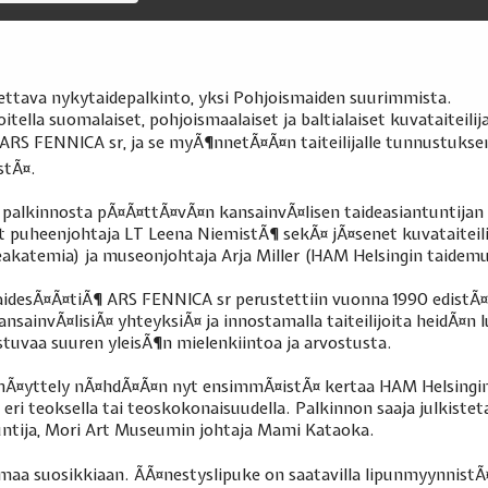
aettava nykytaidepalkinto, yksi Pohjoismaiden suurimmista.
tella suomalaiset, pohjoismaalaiset ja baltialaiset kuvataiteilij
 ARS FENNICA sr, ja se myÃ¶nnetÃ¤Ã¤n taiteilijalle tunnustukse
stÃ¤.
palkinnosta pÃ¤Ã¤ttÃ¤vÃ¤n kansainvÃ¤lisen taideasiantuntijan 
 puheenjohtaja LT Leena NiemistÃ¶ sekÃ¤ jÃ¤senet kuvataiteilija 
eakatemia) ja museonjohtaja Arja Miller (HAM Helsingin taidem
aidesÃ¤Ã¤tiÃ¶ ARS FENNICA sr perustettiin vuonna 1990 edistÃ
kansainvÃ¤lisiÃ¤ yhteyksiÃ¤ ja innostamalla taiteilijoita heidÃ¤
stuvaa suuren yleisÃ¶n mielenkiintoa ja arvostusta.
nÃ¤yttely nÃ¤hdÃ¤Ã¤n nyt ensimmÃ¤istÃ¤ kertaa HAM Helsingin 
eri teoksella tai teoskokonaisuudella. Palkinnon saaja julkiste
untija, Mori Art Museumin johtaja Mami Kataoka.
aa suosikkiaan. ÃÃ¤nestyslipuke on saatavilla lipunmyynnist