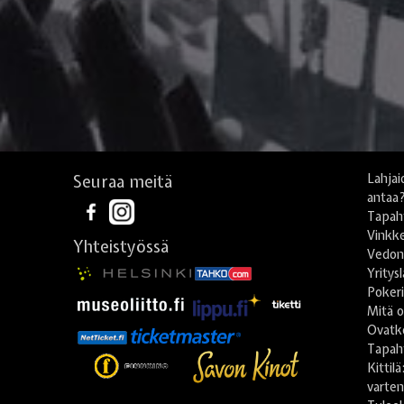
Seuraa meitä
Lahjai
antaa
Tapah
Vinkke
Yhteistyössä
Vedonl
Yritys
Poker
Mitä o
Ovatko
Tapah
Kittil
varte