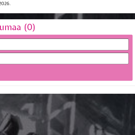
2026.
umaa (
0
)