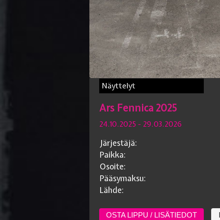
Näyttelyt
Ars Fennica 2025
24.10.2025
- 29.03.2026
Järjestäjä:
Paikka:
Osoite:
Pääsymaksu:
Lähde:
OSTA LIPPU / LISÄTIEDOT