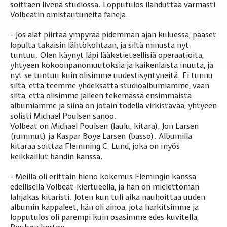
soittaen livenä studiossa. Lopputulos ilahduttaa varmasti
Volbeatin omistautuneita faneja.
- Jos alat piirtää ympyrää pidemmän ajan kuluessa, pääset
lopulta takaisin lähtökohtaan, ja siltä minusta nyt
tuntuu. Olen käynyt läpi lääketieteellisiä operaatioita,
yhtyeen kokoonpanomuutoksia ja kaikenlaista muuta, ja
nyt se tuntuu kuin olisimme uudestisyntyneitä. Ei tunnu
siltä, että teemme yhdeksättä studioalbumiamme, vaan
siltä, että olisimme jälleen tekemässä ensimmäistä
albumiamme ja siinä on jotain todella virkistävää, yhtyeen
solisti Michael Poulsen sanoo.
Volbeat on Michael Poulsen (laulu, kitara), Jon Larsen
(rummut) ja Kaspar Boye Larsen (basso). Albumilla
kitaraa soittaa Flemming C. Lund, joka on myös
keikkaillut bändin kanssa.
- Meillä oli erittäin hieno kokemus Flemingin kanssa
edellisellä Volbeat-kiertueella, ja hän on mielettömän
lahjakas kitaristi. Joten kun tuli aika nauhoittaa uuden
albumin kappaleet, hän oli ainoa, jota harkitsimme ja
lopputulos oli parempi kuin osasimme edes kuvitella,