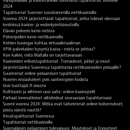
Rahapelialalle ja kasinofaneille suunnatut tapahtumat vuodelle
2024
Tapahtumat Suomen suosituimmilla nettikasinoilla
Vuonna 2024 järjestettävät tapahtumat, jotka tulevat olemaan
keskiössä kasino- ja vedonlyöntisivustoilla
Elävän pokerin lumo netissä
Pokeripelien lumo nettikasinoilla
Kehien kuningas kohtaa virtuaalimaailman
VPN-palveluiden kysyntä kasva - mistä se johtuu?
Koe kaikki, mitä Maltalla on tarjottavanaan
Kasinoiden erikoistapahtumat: Turnaukset, juhlat ja muut
Järjestetäänkö Suomessa tapahtumia nettikasinoiden pelaajille?
Suurimmat online-pelaamisen tapahtumat
Nuoren ensiaskeleet pois vanhempien kodista
Uusi tuottajat.fi sivusto
Kulttuurin ja viihteen uusi aalto: online-kasinopelit
Parhaat innovatiiviset viihdeideat seuraavaan tapahtumaasi
Suomi vuonna 2024: Mitkä ovat tärkeimmät online-kokemukset,
joista väestö nauttii?
Kesätapahtumat Suomessa
Tapahtumat nettikasinoilla
Suomalaisen pelaamisen tulevaisuus: Muutokset ja Ennusteet