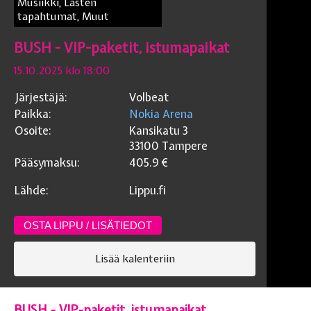
Musiikki, Lasten
tapahtumat, Muut
BUSH - VIP-paketit, istumapaikat
15.10.2025 klo 18:00
Järjestäjä:
Volbeat
Paikka:
Nokia Arena
Osoite:
Kansikatu 3
33100
Tampere
Pääsymaksu:
405.9
€
Lähde:
Lippu.fi
OSTA LIPPU / LISÄTIEDOT
Lisää kalenteriin
BUSH - VIP-paketit, istumapaikat