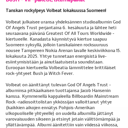
Tanskan rockylpeys Volbeat lokakuussa Suomeen!
Volbeat julkaisee uransa yhdeksännen studioalbumin God
Of Angels Trust perjantaina 6. kesäkuuta ja lähtee heti
seuraavana päivänä Greatest Of All Tours Worldwide -
kiertueelle. Kanadasta käynnistyvä kiertue saapuu
Suomeen syksyllä, jolloin tanskalainen rocksuuruus
nousee Tampereen Nokia Arenan lavalle keskiviikkona 15.
lokakuuta 2025. Yhtye tunnetaan energisistä live-
esiintymisistään ja ainutlaatuisesta soundistaan.
Euroopan kiertueella Volbeatia lämmittelee brittiläiset
rock-yhtyeet Bush ja Witch Fever.
Volbeat on äänittänyt tulevan God Of Angels Trust -
albuminsa pitkäaikaisen tuottajansa Jacob Hansenin
kanssa. Kymmenellä kappaleella Billboardin Mainstream
Rock -radiosoittolistan ykkössijan valloittanut yhtye
(kaikkien aikojen ennätys Pohjois-Amerikan
ulkopuoliselle yhtyeelle) on uudella albumilla jättänyt
varovaisuuden sikseen ja etsinyt jotain välittömämpää ja
yllättävämpää. Albumi äänitettiin vain viidessä viikossa,