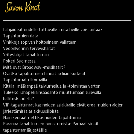
Lahjaideat uudelle tuttavalle: mitä heille voisi antaa?
Tapahtumien data
Vinkkejä sopivan hoitoaineen valintaan
Vedonlyönnin terveyshaitat
Yrityslahjat tapahtumiin
Pokeri Suomessa
Mitä ovat Broadway -musikaalit?
Ovatko tapahtumien hinnat jo liian korkeat
Tapahtumat ulkomailla
Kittilä: määränpää talviurheilua ja -toimintaa varten
Tuleeko rahapelilainsäädäntö muuttumaan tulevalla
hallituskaudella?
VIP-tapahtumat kasinoiden asiakkaille eivät eroa muiden alojen
järjestämistä asiakkuusilloista
Näin seuraat nettikasinoiden tapahtumia
Paranna tapahtumien onnistumista: Parhaat vinkit
tapahtumanjärjestäjille