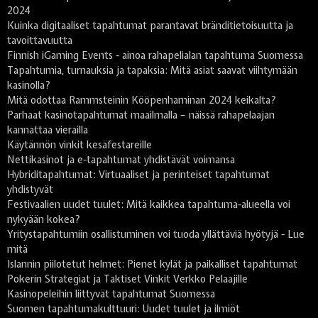
2024
Kuinka digitaaliset tapahtumat parantavat bränditietoisuutta ja
tavoittavuutta
Finnish iGaming Events - ainoa rahapelialan tapahtuma Suomessa
Tapahtumia, turnauksia ja tapaksia: Mitä asiat saavat viihtymään
kasinolla?
Mitä odottaa Rammsteinin Kööpenhaminan 2024 keikalta?
Parhaat kasinotapahtumat maailmalla – näissä rahapelaajan
kannattaa vierailla
Käytännön vinkit kesäfestareille
Nettikasinot ja e-tapahtumat yhdistävät voimansa
Hybriditapahtumat: Virtuaaliset ja perinteiset tapahtumat
yhdistyvät
Festivaalien uudet tuulet: Mitä kaikkea tapahtuma-alueella voi
nykyään kokea?
Yritystapahtumiin osallistuminen voi tuoda yllättäviä hyötyjä - Lue
mitä
Islannin piilotetut helmet: Pienet kylät ja paikalliset tapahtumat
Pokerin Strategiat ja Taktiset Vinkit Verkko Pelaajille
Kasinopeleihin liittyvät tapahtumat Suomessa
Suomen tapahtumakulttuuri: Uudet tuulet ja ilmiöt