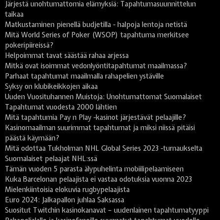
Järjestä unohtumattomia elämyksiä: Tapahtumasuunnittelun
taikaa
Matkustaminen pienellä budjetilla - halpoja lentoja netistä
Mitä World Series of Poker (WSOP) tapahtuma merkitsee
pokeripiireissä?
Helpoimmat tavat säästää rahaa arjessa
Mitkä ovat isoimmat vedonlyöntitapahtumat maailmassa?
Parhaat tapahtumat maailmalla rahapelien ystäville
Syksy on klubikeikkojen aikaa
Uuden Vuosituhannen Muistoja: Unohtumattomat Suomalaiset
Tapahtumat vuodesta 2000 lähtien
Mitä tapahtumia Pay n Play -kasinot järjestävät pelaajille?
Kasinomaailman suurimmat tapahtumat ja miksi niissä pitäisi
päästä käymään?
Mitä odottaa Tukholman NHL Global Series 2023 -turnaukselta
Suomalaiset pelaajat NHL:ssä
Tämän vuoden 5 parasta älypuhelinta mobiilipelaamiseen
Kuka Barcelonan pelaajista ei vastaa odotuksia vuonna 2023
Mielenkiintoisia elokuvia rugbypelaajista
Euro 2024: Jalkapallon juhlaa Saksassa
Suositut Twitchin kasinokanavat – uudenlainen tapahtumatyyppi