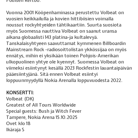
Poulsen kertoo.
Vuonna 2001 Kööpenhaminassa perustettu Volbeat on
vuosien keikkailulla ja kovien hittibiisien voimalla
noussut rockyhtyeiden tähtikaartiin. Suurta suosiota
myös Suomessa nauttiva Volbeat on saanut uransa
aikana globaalisti 143 platina-ja kultalevyä.
Tanskalaisyhtyeen saavuttamat kymmenen Billboardin
Mainstream Rock -radiosoittolistan ykkössijaa on myös
ennätys, mihin ei yksikään toinen Pohjois-Amerikan
ulkopuolinen yhtye ole kyennyt. Suomessa Volbeat on
viimeksi esiintynyt kesällä 2023 Rockfestin lauantaipäivän
pääesiintyjänä. Sitä ennen Volbeat esiintyi
loppuunmyydyllä Nokia Arenalla loppuvuodesta 2022.
KONSERTTI:
Volbeat (DK)
Greatest of All Tours Worldwide
Special guests: Bush ja Witch Fever
Tampere, Nokia Arena 15.10.2025
Ovet klo 18
Ikäraja S