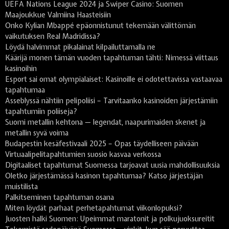
UEFA Nations League 2024 ja Swiper Casino: Suomen
Maajoukkue Valmiina Haasteisiin
Onko Kylian Mbappé epäonnistunut tekemään välittömän
vaikutuksen Real Madridissa?
Löydä halvimmat pikalainat kilpailuttamalla ne
Käärijä monen tämän vuoden tapahtuman tähti: Nimessä viittaus
kasinoihin
Esport sai omat olympialaiset: Kasinoille ei odotettavissa vastaavaa
tapahtumaa
Asseblyssä nähtiin pelipoliisi – Tarvitaanko kasinoiden järjestämiin
tapahtumiin poliiseja?
Suomi metallin kehtona — legendat, naapurimaiden skenet ja
metallin syvä voima
Budapestin kesäfestivaali 2025 – Opas täydelliseen päivään
Virtuaalipelitapahtumien suosio kasvaa verkossa
Digitaaliset tapahtumat Suomessa tarjoavat uusia mahdollisuuksia
Oletko järjestämässä kasinon tapahtumaa? Katso järjestäjän
muistilista
Palkitseminen tapahtuman osana
Miten löydät parhaat perhetapahtumat viikonlopuksi?
Juosten halki Suomen: Upeimmat maratonit ja polkujuoksureitit