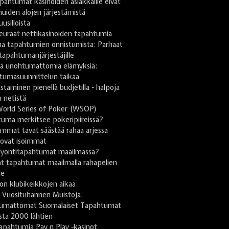
pahtumat kasinoiden asiakkaille eivät
uiden alojen järjestämistä
uusilloista
euraat nettikasinoiden tapahtumia
na tapahtumien onnistumista: Parhaat
 tapahtumanjärjestäjille
stä unohtumattomia elämyksiä:
tumasuunnittelun taikaa
taminen pienellä budjetilla - halpoja
a netistä
World Series of Poker (WSOP)
uma merkitsee pokeripiireissä?
mmat tavat säästää rahaa arjessa
 ovat isoimmat
lyöntitapahtumat maailmassa?
t tapahtumat maailmalla rahapelien
le
on klubikeikkojen aikaa
 Vuosituhannen Muistoja:
umattomat Suomalaiset Tapahtumat
sta 2000 lähtien
apahtumia Pay n Play -kasinot