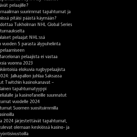
tävät pelaajille?
omaailman suurimmat tapahtumat ja
niissä pitäisi päästä käymään?
odottaa Tukholman NHL Global Series
turnaukselta
aiset pelaajat NHL:ssä
 vuoden 5 parasta älypuhelinta
ipelaamiseen
arcelonan pelaajista ei vastaa
ksia vuonna 2023
kiintoisia elokuvia rugbypelaajista
024: Jalkapallon juhlaa Saksassa
ut Twitchin kasinokanavat –
lainen tapahtumatyyppi
lialalle ja kasinofaneille suunnatut
tumat vuodelle 2024
tumat Suomen suosituimmilla
sinoilla
a 2024 järjestettävät tapahtumat,
tulevat olemaan keskiössä kasino- ja
yöntisivustoilla