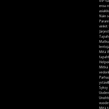
VIP-ta
eroa m
asiakk
Näin s
Paran
vinkit
Järje
Tapah
Matkus
lentoj
Mitä 
tapaht
Helpoi
Mitkä
vedon
Parhaa
ystävil
Syksy 
Uuden
Unoht
vuode
Mitä t