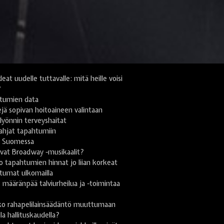
deat uudelle tuttavalle: mitä heille voisi
?
tumien data
jä sopivan hoitoaineen valintaan
yönnin terveyshaitat
lahjat tapahtumiin
i Suomessa
vat Broadway -musikaalit?
 tapahtumien hinnat jo liian korkeat
tumat ulkomailla
ä: määränpää talviurheilua ja -toimintaa
n
ko rahapelilainsäädäntö muuttumaan
lla hallituskaudella?