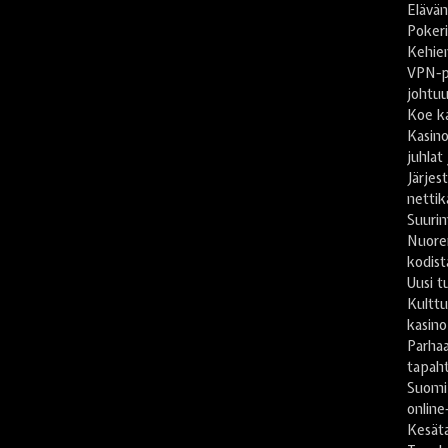
Elävän
Pokeri
Kehien
VPN-pa
johtu
Koe ka
Kasino
juhlat
Järje
nettik
Suuri
Nuore
kodist
Uusi t
Kulttu
kasino
Parhaa
tapah
Suomi
online
Kesät