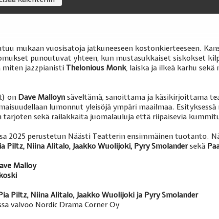
tuu mukaan vuosisatoja jatkuneeseen kostonkierteeseen. Kan
mukset punoutuvat yhteen, kun mustasukkaiset siskokset kilp
a miten jazzpianisti
Thelonious Monk
, laiska ja ilkeä karhu sekä
t) on
Dave Malloyn
säveltämä, sanoittama ja käsikirjoittama tea
maisuudellaan lumonnut yleisöjä ympäri maailmaa. Esityksessä n
 tarjoten sekä railakkaita juomalauluja että riipaisevia kummit
 2025 perustetun Näästi Teatterin ensimmäinen tuotanto. Nää
ia Piltz, Niina Alitalo, Jaakko Wuolijoki, Pyry Smolander
sekä
Paa
ave Malloy
koski
Pia Piltz, Niina Alitalo, Jaakko Wuolijoki ja Pyry Smolander
sa valvoo Nordic Drama Corner Oy