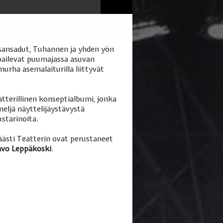
sansadut, Tuhannen ja yhden yön
ailevat puumajassa asuvan
 murha asemalaiturilla liittyvät
tterillinen konseptialbumi, jonka
eljä näyttelijäystävystä
ustarinoita.
sti Teatterin ovat perustaneet
vo Leppäkoski
.