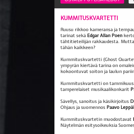
KUMMITUSKVARTETTI
Ruusu rikkoo kameransa ja tempau
tarinat sekä
Edgar Allan Poen
kerto
tähtitieteilijän rakkaudesta. Mutt
tähän kaikkeen?
Kummituskvartetti (Ghost Quarte
ympyrän kiertävä tarina on omalei
kokoontuvat soiton ja laulun pariin
Kummituskvartetti on tammikuussa
tamperelaiset musikaalikonkarit
P
Sävellys, sanoitus ja käsikirjoitus
D
Ohjaus ja suomennos
Paavo Leppä
Kummituskvartetin muodostavat
Näytelmän esitysoikeuksia Suomes