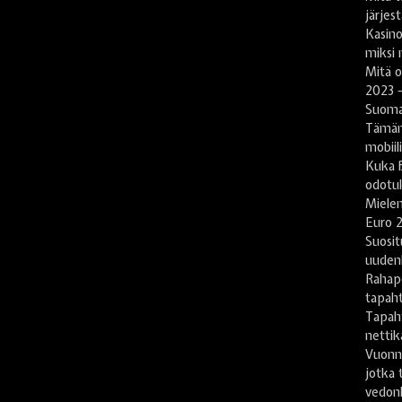
järjes
Kasin
miksi 
Mitä 
2023 -
Suomal
Tämän
mobiil
Kuka B
odotu
Mielen
Euro 2
Suosit
uuden
Rahape
tapah
Tapah
nettika
Vuonn
jotka 
vedonl