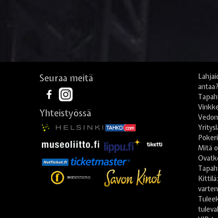
Seuraa meitä
Lahjai
antaa
Tapah
Vinkke
Yhteistyössä
Vedonl
Yritys
Poker
Mitä o
Ovatko
Tapah
Kittil
varte
Tulee
tuleva