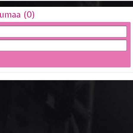
umaa (
0
)