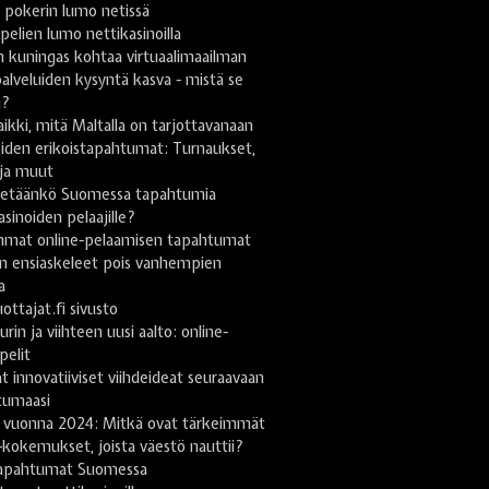
 pokerin lumo netissä
pelien lumo nettikasinoilla
 kuningas kohtaa virtuaalimaailman
lveluiden kysyntä kasva - mistä se
u?
ikki, mitä Maltalla on tarjottavanaan
iden erikoistapahtumat: Turnaukset,
 ja muut
stetäänkö Suomessa tapahtumia
asinoiden pelaajille?
mmat online-pelaamisen tapahtumat
n ensiaskeleet pois vanhempien
a
uottajat.fi sivusto
urin ja viihteen uusi aalto: online-
pelit
t innovatiiviset viihdeideat seuraavaan
tumaasi
 vuonna 2024: Mitkä ovat tärkeimmät
-kokemukset, joista väestö nauttii?
apahtumat Suomessa