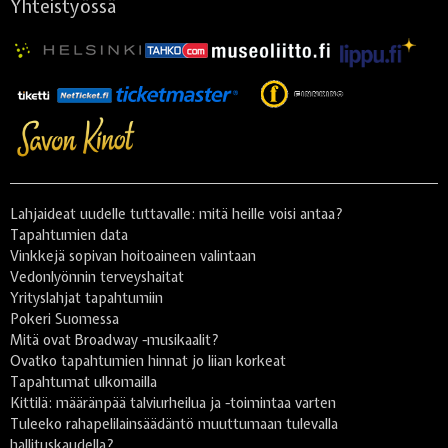
Yhteistyössä
Lahjaideat uudelle tuttavalle: mitä heille voisi antaa?
Tapahtumien data
Vinkkejä sopivan hoitoaineen valintaan
Vedonlyönnin terveyshaitat
Yrityslahjat tapahtumiin
Pokeri Suomessa
Mitä ovat Broadway -musikaalit?
Ovatko tapahtumien hinnat jo liian korkeat
Tapahtumat ulkomailla
Kittilä: määränpää talviurheilua ja -toimintaa varten
Tuleeko rahapelilainsäädäntö muuttumaan tulevalla
hallituskaudella?