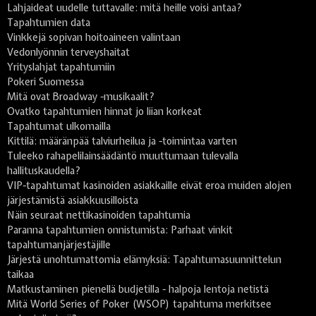
Lahjaideat uudelle tuttavalle: mitä heille voisi antaa?
Tapahtumien data
Vinkkejä sopivan hoitoaineen valintaan
Vedonlyönnin terveyshaitat
Yrityslahjat tapahtumiin
Pokeri Suomessa
Mitä ovat Broadway -musikaalit?
Ovatko tapahtumien hinnat jo liian korkeat
Tapahtumat ulkomailla
Kittilä: määränpää talviurheilua ja -toimintaa varten
Tuleeko rahapelilainsäädäntö muuttumaan tulevalla
hallituskaudella?
VIP-tapahtumat kasinoiden asiakkaille eivät eroa muiden alojen
järjestämistä asiakkuusilloista
Näin seuraat nettikasinoiden tapahtumia
Paranna tapahtumien onnistumista: Parhaat vinkit
tapahtumanjärjestäjille
Järjestä unohtumattomia elämyksiä: Tapahtumasuunnittelun
taikaa
Matkustaminen pienellä budjetilla - halpoja lentoja netistä
Mitä World Series of Poker (WSOP) tapahtuma merkitsee