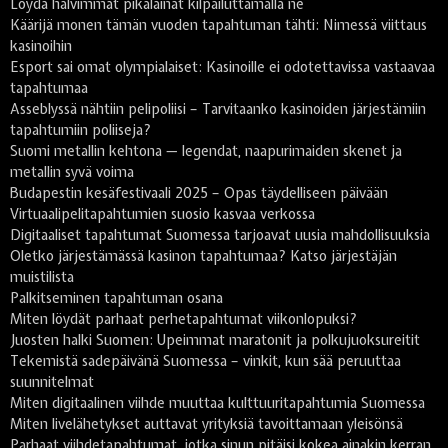
Löydä halvimmat pikalainat kilpailuttamalla ne
Käärijä monen tämän vuoden tapahtuman tähti: Nimessä viittaus
kasinoihin
Esport sai omat olympialaiset: Kasinoille ei odotettavissa vastaavaa
tapahtumaa
Asseblyssä nähtiin pelipoliisi – Tarvitaanko kasinoiden järjestämiin
tapahtumiin poliiseja?
Suomi metallin kehtona — legendat, naapurimaiden skenet ja
metallin syvä voima
Budapestin kesäfestivaali 2025 – Opas täydelliseen päivään
Virtuaalipelitapahtumien suosio kasvaa verkossa
Digitaaliset tapahtumat Suomessa tarjoavat uusia mahdollisuuksia
Oletko järjestämässä kasinon tapahtumaa? Katso järjestäjän
muistilista
Palkitseminen tapahtuman osana
Miten löydät parhaat perhetapahtumat viikonlopuksi?
Juosten halki Suomen: Upeimmat maratonit ja polkujuoksureitit
Tekemistä sadepäivänä Suomessa – vinkit, kun sää peruuttaa
suunnitelmat
Miten digitaalinen viihde muuttaa kulttuuritapahtumia Suomessa
Miten livelähetykset auttavat yrityksiä tavoittamaan yleisönsä
Parhaat viihdetapahtumat, jotka sinun pitäisi kokea ainakin kerran