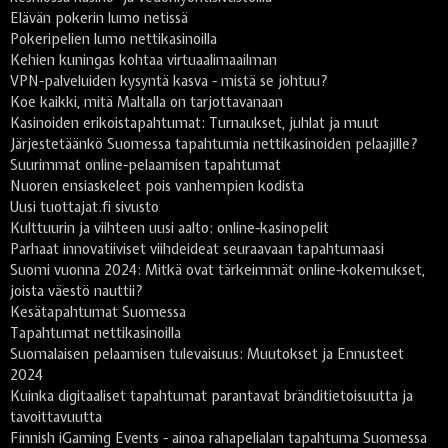
Elävän pokerin lumo netissä
Pokeripelien lumo nettikasinoilla
Kehien kuningas kohtaa virtuaalimaailman
VPN-palveluiden kysyntä kasva - mistä se johtuu?
Koe kaikki, mitä Maltalla on tarjottavanaan
Kasinoiden erikoistapahtumat: Turnaukset, juhlat ja muut
Järjestetäänkö Suomessa tapahtumia nettikasinoiden pelaajille?
Suurimmat online-pelaamisen tapahtumat
Nuoren ensiaskeleet pois vanhempien kodista
Uusi tuottajat.fi sivusto
Kulttuurin ja viihteen uusi aalto: online-kasinopelit
Parhaat innovatiiviset viihdeideat seuraavaan tapahtumaasi
Suomi vuonna 2024: Mitkä ovat tärkeimmät online-kokemukset,
joista väestö nauttii?
Kesätapahtumat Suomessa
Tapahtumat nettikasinoilla
Suomalaisen pelaamisen tulevaisuus: Muutokset ja Ennusteet
2024
Kuinka digitaaliset tapahtumat parantavat bränditietoisuutta ja
tavoittavuutta
Finnish iGaming Events - ainoa rahapelialan tapahtuma Suomessa