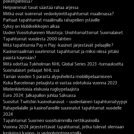
pokeripiireissä?
Helpoimmat tavat säästää rahaa arjessa
Mitkä ovat isoimmat vedonlyöntitapahtumat maailmassa?
Parhaat tapahtumat maailmalla rahapelien ystäville
Syksy on klubikeikkojen aikaa
Uuden Vuosituhannen Muistoja: Unohtumattomat Suomalaiset
Tapahtumat vuodesta 2000 lähtien
Mitä tapahtumia Pay n Play -kasinot järjestävät pelaajille?
Kasinomaailman suurimmat tapahtumat ja miksi niissä pitäisi
päästä käymään?
Mitä odottaa Tukholman NHL Global Series 2023 -turnaukselta
Suomalaiset pelaajat NHL:ssä
Tämän vuoden 5 parasta älypuhelinta mobiilipelaamiseen
Kuka Barcelonan pelaajista ei vastaa odotuksia vuonna 2023
Mielenkiintoisia elokuvia rugbypelaajista
Euro 2024: Jalkapallon juhlaa Saksassa
Suositut Twitchin kasinokanavat – uudenlainen tapahtumatyyppi
Rahapelialalle ja kasinofaneille suunnatut tapahtumat vuodelle
2024
Tapahtumat Suomen suosituimmilla nettikasinoilla
Vuonna 2024 järjestettävät tapahtumat, jotka tulevat olemaan
keskiössä kasino- ja vedonlyöntisivustoilla