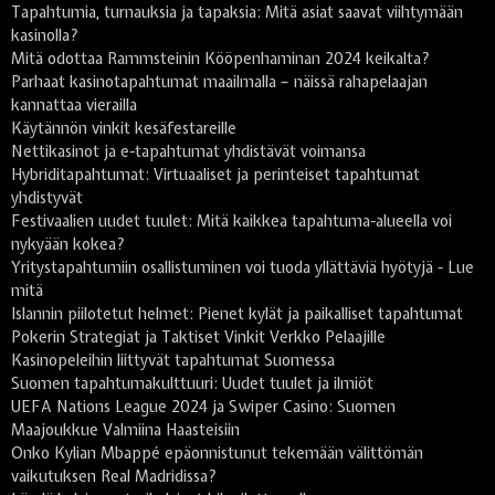
Tapahtumia, turnauksia ja tapaksia: Mitä asiat saavat viihtymään
kasinolla?
Mitä odottaa Rammsteinin Kööpenhaminan 2024 keikalta?
Parhaat kasinotapahtumat maailmalla – näissä rahapelaajan
kannattaa vierailla
Käytännön vinkit kesäfestareille
Nettikasinot ja e-tapahtumat yhdistävät voimansa
Hybriditapahtumat: Virtuaaliset ja perinteiset tapahtumat
yhdistyvät
Festivaalien uudet tuulet: Mitä kaikkea tapahtuma-alueella voi
nykyään kokea?
Yritystapahtumiin osallistuminen voi tuoda yllättäviä hyötyjä - Lue
mitä
Islannin piilotetut helmet: Pienet kylät ja paikalliset tapahtumat
Pokerin Strategiat ja Taktiset Vinkit Verkko Pelaajille
Kasinopeleihin liittyvät tapahtumat Suomessa
Suomen tapahtumakulttuuri: Uudet tuulet ja ilmiöt
UEFA Nations League 2024 ja Swiper Casino: Suomen
Maajoukkue Valmiina Haasteisiin
Onko Kylian Mbappé epäonnistunut tekemään välittömän
vaikutuksen Real Madridissa?