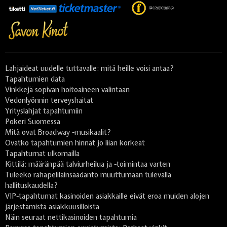
Lahjaideat uudelle tuttavalle: mitä heille voisi antaa?
Tapahtumien data
Vinkkejä sopivan hoitoaineen valintaan
Vedonlyönnin terveyshaitat
Yrityslahjat tapahtumiin
Pokeri Suomessa
Mitä ovat Broadway -musikaalit?
Ovatko tapahtumien hinnat jo liian korkeat
Tapahtumat ulkomailla
Kittilä: määränpää talviurheilua ja -toimintaa varten
Tuleeko rahapelilainsäädäntö muuttumaan tulevalla
hallituskaudella?
VIP-tapahtumat kasinoiden asiakkaille eivät eroa muiden alojen
järjestämistä asiakkuusilloista
Näin seuraat nettikasinoiden tapahtumia