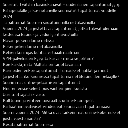
Suositut Twitchin kasinokanavat – uudenlainen tapahtumatyyppi
Rahapelialalle ja kasinofaneille suunnatut tapahtumat vuodelle
2024
Tapahtumat Suomen suosituimmilla nettikasinoilla
Vuonna 2024 järjestettävät tapahtumat, jotka tulevat olemaan
keskiössä kasino- ja vedonlyöntisivustoilla
Elävän pokerin lumo netissä
Pokeripelien lumo nettikasinoilla
Kehien kuningas kohtaa virtuaalimaailman
VPN-palveluiden kysyntä kasva - mistä se johtuu?
Koe kaikki, mitä Maltalla on tarjottavanaan
Kasinoiden erikoistapahtumat: Turnaukset, juhlat ja muut
Järjestetäänkö Suomessa tapahtumia nettikasinoiden pelaajille?
Suurimmat online-pelaamisen tapahtumat
Nuoren ensiaskeleet pois vanhempien kodista
Uusi tuottajat.fi sivusto
Kulttuurin ja viihteen uusi aalto: online-kasinopelit
Parhaat innovatiiviset viihdeideat seuraavaan tapahtumaasi
Suomi vuonna 2024: Mitkä ovat tärkeimmät online-kokemukset,
joista väestö nauttii?
Kesätapahtumat Suomessa