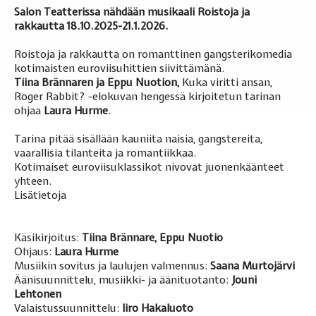
Salon Teatterissa nähdään musikaali Roistoja ja
rakkautta 18.10.2025-21.1.2026.
Roistoja ja rakkautta on romanttinen gangsterikomedia
kotimaisten euroviisuhittien siivittämänä.
Tiina Brännaren ja Eppu Nuotion,
Kuka viritti ansan,
Roger Rabbit? -elokuvan hengessä kirjoitetun tarinan
ohjaa
Laura Hurme
.
Tarina pitää sisällään kauniita naisia, gangstereita,
vaarallisia tilanteita ja romantiikkaa.
Kotimaiset euroviisuklassikot nivovat juonenkäänteet
yhteen.
Lisätietoja
Käsikirjoitus:
Tiina Brännare, Eppu Nuotio
Ohjaus:
Laura Hurme
Musiikin sovitus ja laulujen valmennus:
Saana Murtojärvi
Äänisuunnittelu, musiikki- ja äänituotanto:
Jouni
Lehtonen
Valaistussuunnittelu:
Iiro Hakaluoto