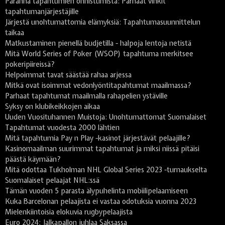
Paranna tapahtumien onnistumista: Parhaat vinkit
tapahtumanjärjestäjille
Järjestä unohtumattomia elämyksiä: Tapahtumasuunnittelun
taikaa
Matkustaminen pienellä budjetilla - halpoja lentoja netistä
Mitä World Series of Poker (WSOP) tapahtuma merkitsee
pokeripiireissä?
Helpoimmat tavat säästää rahaa arjessa
Mitkä ovat isoimmat vedonlyöntitapahtumat maailmassa?
Parhaat tapahtumat maailmalla rahapelien ystäville
Syksy on klubikeikkojen aikaa
Uuden Vuosituhannen Muistoja: Unohtumattomat Suomalaiset
Tapahtumat vuodesta 2000 lähtien
Mitä tapahtumia Pay n Play -kasinot järjestävät pelaajille?
Kasinomaailman suurimmat tapahtumat ja miksi niissä pitäisi
päästä käymään?
Mitä odottaa Tukholman NHL Global Series 2023 -turnaukselta
Suomalaiset pelaajat NHL:ssä
Tämän vuoden 5 parasta älypuhelinta mobiilipelaamiseen
Kuka Barcelonan pelaajista ei vastaa odotuksia vuonna 2023
Mielenkiintoisia elokuvia rugbypelaajista
Euro 2024: Jalkapallon juhlaa Saksassa