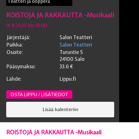
Teatteri ja ooppera
ROISTOJA JA RAKKAUTTA -Musikaali
14.11.2025 klo 19:00
Järjestäjä:
Salon Teatteri
Paikka:
Salon Teatteri
Osoite:
Turuntie 5
24100
Salo
Pääsymaksu:
33.6
€
Lähde:
Lippu.fi
OSTA LIPPU / LISÄTIEDOT
Lisää kalenteriin
ROISTOJA JA RAKKAUTTA -Musikaali