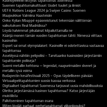
Kasinopeleihin liittyvät tapahtumat Suomessa
Suomen tapahtumakulttuuri: Uudet tuulet ja ilmiöt
UEFA Nations League 2024 ja Swiper Casino: Suomen
Maajoukkue Valmiina Haasteisiin
Onko Kylian Mbappé epäonnistunut tekemään välittömän
vaikutuksen Real Madridissa?
Löydä halvimmat pikalainat kilpailuttamalla ne
Käärijä monen tämän vuoden tapahtuman tähti: Nimessä viittaus
kasinoihin
Esport sai omat olympialaiset: Kasinoille ei odotettavissa vastaavaa
tapahtumaa
Asseblyssä nähtiin pelipoliisi – Tarvitaanko kasinoiden järjestämiin
tapahtumiin poliiseja?
Suomi metallin kehtona — legendat, naapurimaiden skenet ja
metallin syvä voima
Budapestin kesäfestivaali 2025 – Opas täydelliseen päivään
Virtuaalipelitapahtumien suosio kasvaa verkossa
Digitaaliset tapahtumat Suomessa tarjoavat uusia mahdollisuuksia
Oletko järjestämässä kasinon tapahtumaa? Katso järjestäjän
muistilista
Palkitseminen tapahtuman osana
Miten löydät parhaat perhetapahtumat viikonlopuksi?