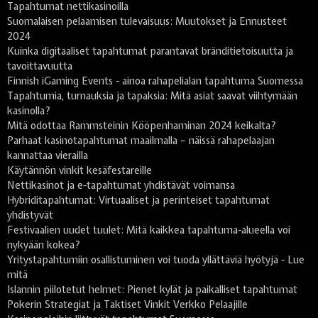
Tapahtumat nettikasinoilla
Suomalaisen pelaamisen tulevaisuus: Muutokset ja Ennusteet
2024
Kuinka digitaaliset tapahtumat parantavat bränditietoisuutta ja
tavoittavuutta
Finnish iGaming Events - ainoa rahapelialan tapahtuma Suomessa
Tapahtumia, turnauksia ja tapaksia: Mitä asiat saavat viihtymään
kasinolla?
Mitä odottaa Rammsteinin Kööpenhaminan 2024 keikalta?
Parhaat kasinotapahtumat maailmalla – näissä rahapelaajan
kannattaa vierailla
Käytännön vinkit kesäfestareille
Nettikasinot ja e-tapahtumat yhdistävät voimansa
Hybriditapahtumat: Virtuaaliset ja perinteiset tapahtumat
yhdistyvät
Festivaalien uudet tuulet: Mitä kaikkea tapahtuma-alueella voi
nykyään kokea?
Yritystapahtumiin osallistuminen voi tuoda yllättäviä hyötyjä - Lue
mitä
Islannin piilotetut helmet: Pienet kylät ja paikalliset tapahtumat
Pokerin Strategiat ja Taktiset Vinkit Verkko Pelaajille