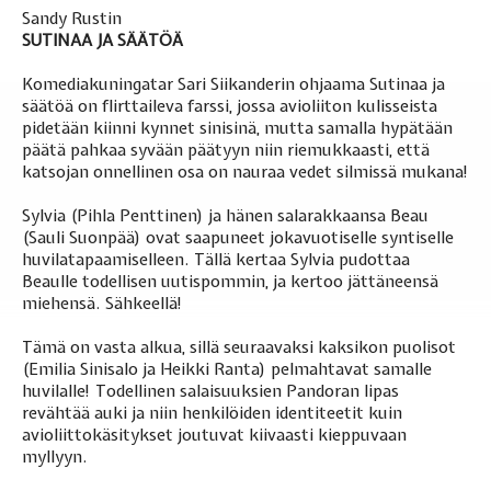
Sandy Rustin
SUTINAA JA SÄÄTÖÄ
Komediakuningatar Sari Siikanderin ohjaama Sutinaa ja
säätöä on flirttaileva farssi, jossa avioliiton kulisseista
pidetään kiinni kynnet sinisinä, mutta samalla hypätään
päätä pahkaa syvään päätyyn niin riemukkaasti, että
katsojan onnellinen osa on nauraa vedet silmissä mukana!
Sylvia (Pihla Penttinen) ja hänen salarakkaansa Beau
(Sauli Suonpää) ovat saapuneet jokavuotiselle syntiselle
huvilatapaamiselleen. Tällä kertaa Sylvia pudottaa
Beaulle todellisen uutispommin, ja kertoo jättäneensä
miehensä. Sähkeellä!
Tämä on vasta alkua, sillä seuraavaksi kaksikon puolisot
(Emilia Sinisalo ja Heikki Ranta) pelmahtavat samalle
huvilalle! Todellinen salaisuuksien Pandoran lipas
revähtää auki ja niin henkilöiden identiteetit kuin
avioliittokäsitykset joutuvat kiivaasti kieppuvaan
myllyyn.