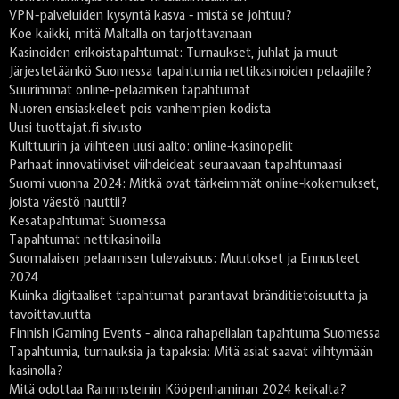
VPN-palveluiden kysyntä kasva - mistä se johtuu?
Koe kaikki, mitä Maltalla on tarjottavanaan
Kasinoiden erikoistapahtumat: Turnaukset, juhlat ja muut
Järjestetäänkö Suomessa tapahtumia nettikasinoiden pelaajille?
Suurimmat online-pelaamisen tapahtumat
Nuoren ensiaskeleet pois vanhempien kodista
Uusi tuottajat.fi sivusto
Kulttuurin ja viihteen uusi aalto: online-kasinopelit
Parhaat innovatiiviset viihdeideat seuraavaan tapahtumaasi
Suomi vuonna 2024: Mitkä ovat tärkeimmät online-kokemukset,
joista väestö nauttii?
Kesätapahtumat Suomessa
Tapahtumat nettikasinoilla
Suomalaisen pelaamisen tulevaisuus: Muutokset ja Ennusteet
2024
Kuinka digitaaliset tapahtumat parantavat bränditietoisuutta ja
tavoittavuutta
Finnish iGaming Events - ainoa rahapelialan tapahtuma Suomessa
Tapahtumia, turnauksia ja tapaksia: Mitä asiat saavat viihtymään
kasinolla?
Mitä odottaa Rammsteinin Kööpenhaminan 2024 keikalta?