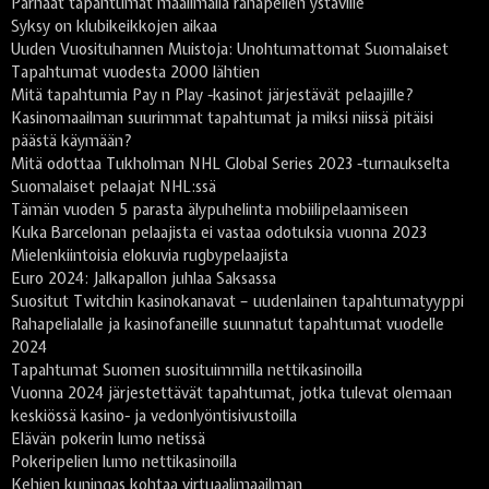
Parhaat tapahtumat maailmalla rahapelien ystäville
Syksy on klubikeikkojen aikaa
Uuden Vuosituhannen Muistoja: Unohtumattomat Suomalaiset
Tapahtumat vuodesta 2000 lähtien
Mitä tapahtumia Pay n Play -kasinot järjestävät pelaajille?
Kasinomaailman suurimmat tapahtumat ja miksi niissä pitäisi
päästä käymään?
Mitä odottaa Tukholman NHL Global Series 2023 -turnaukselta
Suomalaiset pelaajat NHL:ssä
Tämän vuoden 5 parasta älypuhelinta mobiilipelaamiseen
Kuka Barcelonan pelaajista ei vastaa odotuksia vuonna 2023
Mielenkiintoisia elokuvia rugbypelaajista
Euro 2024: Jalkapallon juhlaa Saksassa
Suositut Twitchin kasinokanavat – uudenlainen tapahtumatyyppi
Rahapelialalle ja kasinofaneille suunnatut tapahtumat vuodelle
2024
Tapahtumat Suomen suosituimmilla nettikasinoilla
Vuonna 2024 järjestettävät tapahtumat, jotka tulevat olemaan
keskiössä kasino- ja vedonlyöntisivustoilla
Elävän pokerin lumo netissä
Pokeripelien lumo nettikasinoilla
Kehien kuningas kohtaa virtuaalimaailman