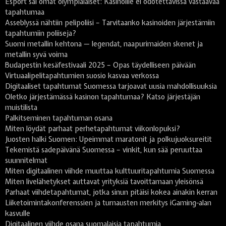
Esport sai omat olympialaiset: Kasinoille ei odotettavissa vastaavaa
tapahtumaa
Asseblyssä nähtiin pelipoliisi – Tarvitaanko kasinoiden järjestämiin
tapahtumiin poliiseja?
Suomi metallin kehtona — legendat, naapurimaiden skenet ja
metallin syvä voima
Budapestin kesäfestivaali 2025 – Opas täydelliseen päivään
Virtuaalipelitapahtumien suosio kasvaa verkossa
Digitaaliset tapahtumat Suomessa tarjoavat uusia mahdollisuuksia
Oletko järjestämässä kasinon tapahtumaa? Katso järjestäjän
muistilista
Palkitseminen tapahtuman osana
Miten löydät parhaat perhetapahtumat viikonlopuksi?
Juosten halki Suomen: Upeimmat maratonit ja polkujuoksureitit
Tekemistä sadepäivänä Suomessa – vinkit, kun sää peruuttaa
suunnitelmat
Miten digitaalinen viihde muuttaa kulttuuritapahtumia Suomessa
Miten livelähetykset auttavat yrityksiä tavoittamaan yleisönsä
Parhaat viihdetapahtumat, jotka sinun pitäisi kokea ainakin kerran
Liiketoimintakonferenssien ja turnausten merkitys iGaming-alan
kasvulle
Digitaalinen viihde osana suomalaisia tapahtumia