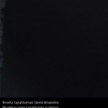
Ilmoita tapahtumasi tänne ilmaiseksi
Muokkaa omia tapahtumia ja tietoja