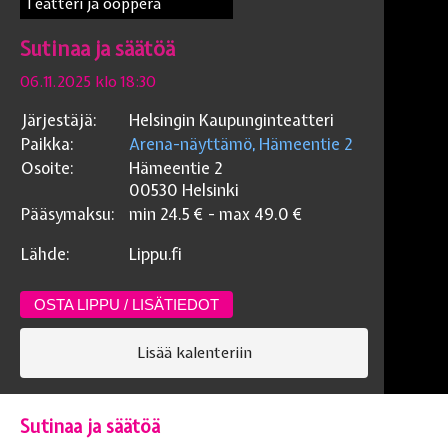
Teatteri ja ooppera
Sutinaa ja säätöä
06.11.2025 klo 18:30
Järjestäjä:
Helsingin Kaupunginteatteri
Paikka:
Arena-näyttämö, Hämeentie 2
Osoite:
Hämeentie 2
00530
Helsinki
Pääsymaksu:
min
24.5
€ - max
49.0
€
Lähde:
Lippu.fi
OSTA LIPPU / LISÄTIEDOT
Lisää kalenteriin
Sutinaa ja säätöä