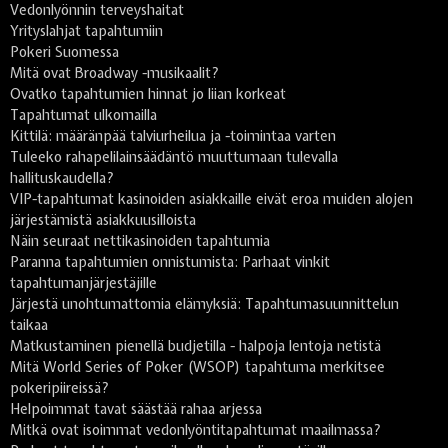
Vedonlyönnin terveyshaitat
Yrityslahjat tapahtumiin
Pokeri Suomessa
Mitä ovat Broadway -musikaalit?
Ovatko tapahtumien hinnat jo liian korkeat
Tapahtumat ulkomailla
Kittilä: määränpää talviurheilua ja -toimintaa varten
Tuleeko rahapelilainsäädäntö muuttumaan tulevalla
hallituskaudella?
VIP-tapahtumat kasinoiden asiakkaille eivät eroa muiden alojen
järjestämistä asiakkuusilloista
Näin seuraat nettikasinoiden tapahtumia
Paranna tapahtumien onnistumista: Parhaat vinkit
tapahtumanjärjestäjille
Järjestä unohtumattomia elämyksiä: Tapahtumasuunnittelun
taikaa
Matkustaminen pienellä budjetilla - halpoja lentoja netistä
Mitä World Series of Poker (WSOP) tapahtuma merkitsee
pokeripiireissä?
Helpoimmat tavat säästää rahaa arjessa
Mitkä ovat isoimmat vedonlyöntitapahtumat maailmassa?