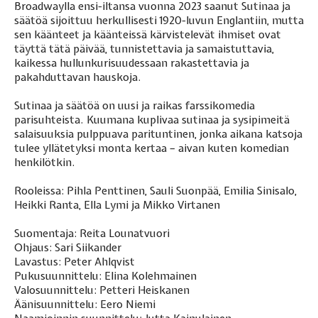
Broadwaylla ensi-iltansa vuonna 2023 saanut Sutinaa ja
säätöä sijoittuu herkullisesti 1920-luvun Englantiin, mutta
sen käänteet ja käänteissä kärvistelevät ihmiset ovat
täyttä tätä päivää, tunnistettavia ja samaistuttavia,
kaikessa hullunkurisuudessaan rakastettavia ja
pakahduttavan hauskoja.
Sutinaa ja säätöä on uusi ja raikas farssikomedia
parisuhteista. Kuumana kuplivaa sutinaa ja sysipimeitä
salaisuuksia pulppuava parituntinen, jonka aikana katsoja
tulee yllätetyksi monta kertaa – aivan kuten komedian
henkilötkin.
Rooleissa: Pihla Penttinen, Sauli Suonpää, Emilia Sinisalo,
Heikki Ranta, Ella Lymi ja Mikko Virtanen
Suomentaja: Reita Lounatvuori
Ohjaus: Sari Siikander
Lavastus: Peter Ahlqvist
Pukusuunnittelu: Elina Kolehmainen
Valosuunnittelu: Petteri Heiskanen
Äänisuunnittelu: Eero Niemi