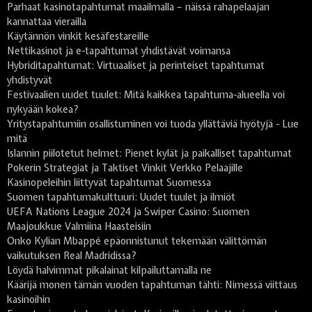
Parhaat kasinotapahtumat maailmalla – näissä rahapelaajan
kannattaa vierailla
Käytännön vinkit kesäfestareille
Nettikasinot ja e-tapahtumat yhdistävät voimansa
Hybriditapahtumat: Virtuaaliset ja perinteiset tapahtumat
yhdistyvät
Festivaalien uudet tuulet: Mitä kaikkea tapahtuma-alueella voi
nykyään kokea?
Yritystapahtumiin osallistuminen voi tuoda yllättäviä hyötyjä - Lue
mitä
Islannin piilotetut helmet: Pienet kylät ja paikalliset tapahtumat
Pokerin Strategiat ja Taktiset Vinkit Verkko Pelaajille
Kasinopeleihin liittyvät tapahtumat Suomessa
Suomen tapahtumakulttuuri: Uudet tuulet ja ilmiöt
UEFA Nations League 2024 ja Swiper Casino: Suomen
Maajoukkue Valmiina Haasteisiin
Onko Kylian Mbappé epäonnistunut tekemään välittömän
vaikutuksen Real Madridissa?
Löydä halvimmat pikalainat kilpailuttamalla ne
Käärijä monen tämän vuoden tapahtuman tähti: Nimessä viittaus
kasinoihin