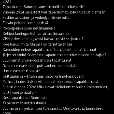
2024
Tapahtumat Suomen suosituimmilla nettikasinoilla
Vuonna 2024 järjestettävät tapahtumat, jotka tulevat olemaan
keskiössä kasino- ja vedonlyöntisivustoilla
Elävän pokerin lumo netissä
Pokeripelien lumo nettikasinoilla
Kehien kuningas kohtaa virtuaalimaailman
VPN-palveluiden kysyntä kasva - mistä se johtuu?
Koe kaikki, mitä Maltalla on tarjottavanaan
Kasinoiden erikoistapahtumat: Turnaukset, juhlat ja muut
Järjestetäänkö Suomessa tapahtumia nettikasinoiden pelaajille?
Suurimmat online-pelaamisen tapahtumat
Nuoren ensiaskeleet pois vanhempien kodista
Uusi tuottajat.fi sivusto
Kulttuurin ja viihteen uusi aalto: online-kasinopelit
Parhaat innovatiiviset viihdeideat seuraavaan tapahtumaasi
Suomi vuonna 2024: Mitkä ovat tärkeimmät online-kokemukset,
joista väestö nauttii?
Kesätapahtumat Suomessa
Tapahtumat nettikasinoilla
Suomalaisen pelaamisen tulevaisuus: Muutokset ja Ennusteet
2024