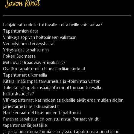
Lahjaideat uudelle tuttavalle: mitä heille voisi antaa?
Tapahtumien data
Vinkkejä sopivan hoitoaineen valintaan
Vedonlyönnin terveyshaitat
Yrityslahjat tapahtumiin
Pokeri Suomessa
Mitä ovat Broadway -musikaalit?
Ovatko tapahtumien hinnat jo liian korkeat
Tapahtumat ulkomailla
Kittilä: määränpää talviurheilua ja -toimintaa varten
Tuleeko rahapelilainsäädäntö muuttumaan tulevalla
hallituskaudella?
VIP-tapahtumat kasinoiden asiakkaille eivät eroa muiden alojen
järjestämistä asiakkuusilloista
Näin seuraat nettikasinoiden tapahtumia
Paranna tapahtumien onnistumista: Parhaat vinkit
tapahtumanjärjestäjille
Järjestä unohtumattomia elämyksiä: Tapahtumasuunnittelun