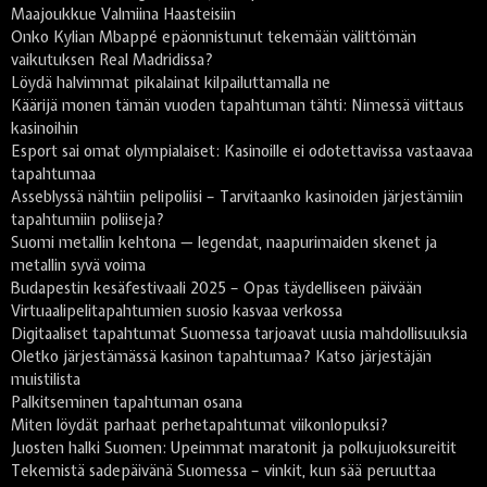
Maajoukkue Valmiina Haasteisiin
Onko Kylian Mbappé epäonnistunut tekemään välittömän
vaikutuksen Real Madridissa?
Löydä halvimmat pikalainat kilpailuttamalla ne
Käärijä monen tämän vuoden tapahtuman tähti: Nimessä viittaus
kasinoihin
Esport sai omat olympialaiset: Kasinoille ei odotettavissa vastaavaa
tapahtumaa
Asseblyssä nähtiin pelipoliisi – Tarvitaanko kasinoiden järjestämiin
tapahtumiin poliiseja?
Suomi metallin kehtona — legendat, naapurimaiden skenet ja
metallin syvä voima
Budapestin kesäfestivaali 2025 – Opas täydelliseen päivään
Virtuaalipelitapahtumien suosio kasvaa verkossa
Digitaaliset tapahtumat Suomessa tarjoavat uusia mahdollisuuksia
Oletko järjestämässä kasinon tapahtumaa? Katso järjestäjän
muistilista
Palkitseminen tapahtuman osana
Miten löydät parhaat perhetapahtumat viikonlopuksi?
Juosten halki Suomen: Upeimmat maratonit ja polkujuoksureitit
Tekemistä sadepäivänä Suomessa – vinkit, kun sää peruuttaa