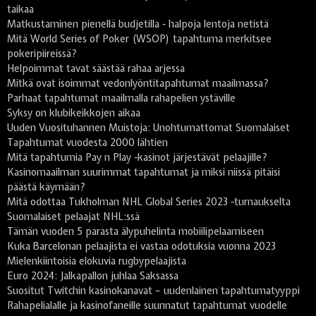
taikaa
Matkustaminen pienellä budjetilla - halpoja lentoja netistä
Mitä World Series of Poker (WSOP) tapahtuma merkitsee
pokeripiireissä?
Helpoimmat tavat säästää rahaa arjessa
Mitkä ovat isoimmat vedonlyöntitapahtumat maailmassa?
Parhaat tapahtumat maailmalla rahapelien ystäville
Syksy on klubikeikkojen aikaa
Uuden Vuosituhannen Muistoja: Unohtumattomat Suomalaiset
Tapahtumat vuodesta 2000 lähtien
Mitä tapahtumia Pay n Play -kasinot järjestävät pelaajille?
Kasinomaailman suurimmat tapahtumat ja miksi niissä pitäisi
päästä käymään?
Mitä odottaa Tukholman NHL Global Series 2023 -turnaukselta
Suomalaiset pelaajat NHL:ssä
Tämän vuoden 5 parasta älypuhelinta mobiilipelaamiseen
Kuka Barcelonan pelaajista ei vastaa odotuksia vuonna 2023
Mielenkiintoisia elokuvia rugbypelaajista
Euro 2024: Jalkapallon juhlaa Saksassa
Suositut Twitchin kasinokanavat – uudenlainen tapahtumatyyppi
Rahapelialalle ja kasinofaneille suunnatut tapahtumat vuodelle