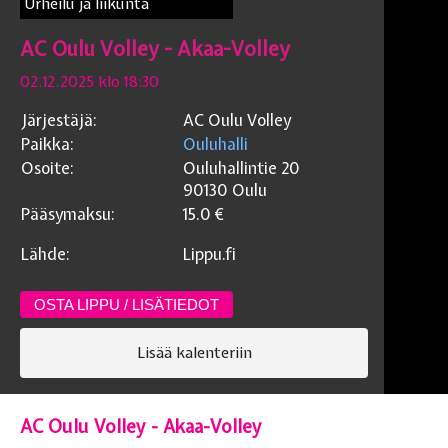
Urheilu ja liikunta
AC Oulu Volley - Akaa-Volley
02.12.2025 klo 18:30
Järjestäjä:
AC Oulu Volley
Paikka:
Ouluhalli
Osoite:
Ouluhallintie 20
90130
Oulu
Pääsymaksu:
15.0
€
Lähde:
Lippu.fi
OSTA LIPPU / LISÄTIEDOT
Lisää kalenteriin
AC Oulu Volley - Akaa-Volley