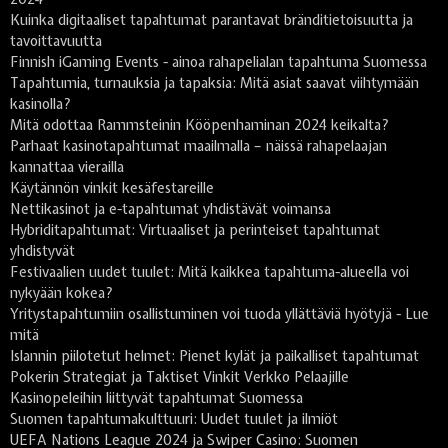
Kuinka digitaaliset tapahtumat parantavat bränditietoisuutta ja
tavoittavuutta
Finnish iGaming Events - ainoa rahapelialan tapahtuma Suomessa
Tapahtumia, turnauksia ja tapaksia: Mitä asiat saavat viihtymään
kasinolla?
Mitä odottaa Rammsteinin Kööpenhaminan 2024 keikalta?
Parhaat kasinotapahtumat maailmalla – näissä rahapelaajan
kannattaa vierailla
Käytännön vinkit kesäfestareille
Nettikasinot ja e-tapahtumat yhdistävät voimansa
Hybriditapahtumat: Virtuaaliset ja perinteiset tapahtumat
yhdistyvät
Festivaalien uudet tuulet: Mitä kaikkea tapahtuma-alueella voi
nykyään kokea?
Yritystapahtumiin osallistuminen voi tuoda yllättäviä hyötyjä - Lue
mitä
Islannin piilotetut helmet: Pienet kylät ja paikalliset tapahtumat
Pokerin Strategiat ja Taktiset Vinkit Verkko Pelaajille
Kasinopeleihin liittyvät tapahtumat Suomessa
Suomen tapahtumakulttuuri: Uudet tuulet ja ilmiöt
UEFA Nations League 2024 ja Swiper Casino: Suomen