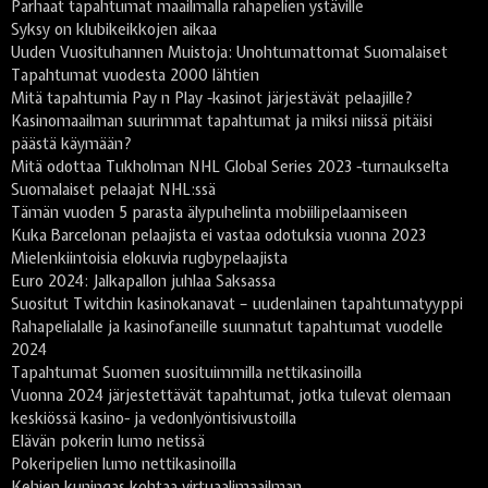
Parhaat tapahtumat maailmalla rahapelien ystäville
Syksy on klubikeikkojen aikaa
Uuden Vuosituhannen Muistoja: Unohtumattomat Suomalaiset
Tapahtumat vuodesta 2000 lähtien
Mitä tapahtumia Pay n Play -kasinot järjestävät pelaajille?
Kasinomaailman suurimmat tapahtumat ja miksi niissä pitäisi
päästä käymään?
Mitä odottaa Tukholman NHL Global Series 2023 -turnaukselta
Suomalaiset pelaajat NHL:ssä
Tämän vuoden 5 parasta älypuhelinta mobiilipelaamiseen
Kuka Barcelonan pelaajista ei vastaa odotuksia vuonna 2023
Mielenkiintoisia elokuvia rugbypelaajista
Euro 2024: Jalkapallon juhlaa Saksassa
Suositut Twitchin kasinokanavat – uudenlainen tapahtumatyyppi
Rahapelialalle ja kasinofaneille suunnatut tapahtumat vuodelle
2024
Tapahtumat Suomen suosituimmilla nettikasinoilla
Vuonna 2024 järjestettävät tapahtumat, jotka tulevat olemaan
keskiössä kasino- ja vedonlyöntisivustoilla
Elävän pokerin lumo netissä
Pokeripelien lumo nettikasinoilla
Kehien kuningas kohtaa virtuaalimaailman