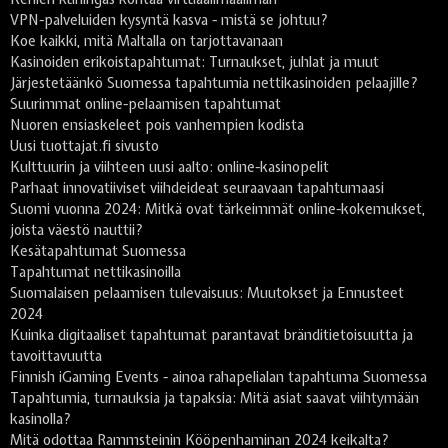
VPN-palveluiden kysyntä kasva - mistä se johtuu?
Koe kaikki, mitä Maltalla on tarjottavanaan
Kasinoiden erikoistapahtumat: Turnaukset, juhlat ja muut
Järjestetäänkö Suomessa tapahtumia nettikasinoiden pelaajille?
Suurimmat online-pelaamisen tapahtumat
Nuoren ensiaskeleet pois vanhempien kodista
Uusi tuottajat.fi sivusto
Kulttuurin ja viihteen uusi aalto: online-kasinopelit
Parhaat innovatiiviset viihdeideat seuraavaan tapahtumaasi
Suomi vuonna 2024: Mitkä ovat tärkeimmät online-kokemukset,
joista väestö nauttii?
Kesätapahtumat Suomessa
Tapahtumat nettikasinoilla
Suomalaisen pelaamisen tulevaisuus: Muutokset ja Ennusteet
2024
Kuinka digitaaliset tapahtumat parantavat bränditietoisuutta ja
tavoittavuutta
Finnish iGaming Events - ainoa rahapelialan tapahtuma Suomessa
Tapahtumia, turnauksia ja tapaksia: Mitä asiat saavat viihtymään
kasinolla?
Mitä odottaa Rammsteinin Kööpenhaminan 2024 keikalta?