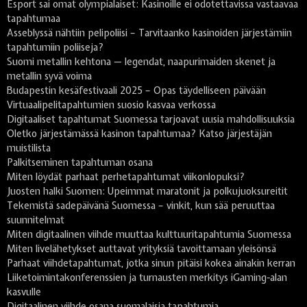
Esport sai omat olympialaiset: Kasinoille ei odotettavissa vastaavaa
tapahtumaa
Asseblyssä nähtiin pelipoliisi – Tarvitaanko kasinoiden järjestämiin
tapahtumiin poliiseja?
Suomi metallin kehtona — legendat, naapurimaiden skenet ja
metallin syvä voima
Budapestin kesäfestivaali 2025 – Opas täydelliseen päivään
Virtuaalipelitapahtumien suosio kasvaa verkossa
Digitaaliset tapahtumat Suomessa tarjoavat uusia mahdollisuuksia
Oletko järjestämässä kasinon tapahtumaa? Katso järjestäjän
muistilista
Palkitseminen tapahtuman osana
Miten löydät parhaat perhetapahtumat viikonlopuksi?
Juosten halki Suomen: Upeimmat maratonit ja polkujuoksureitit
Tekemistä sadepäivänä Suomessa – vinkit, kun sää peruuttaa
suunnitelmat
Miten digitaalinen viihde muuttaa kulttuuritapahtumia Suomessa
Miten livelähetykset auttavat yrityksiä tavoittamaan yleisönsä
Parhaat viihdetapahtumat, jotka sinun pitäisi kokea ainakin kerran
Liiketoimintakonferenssien ja turnausten merkitys iGaming-alan
kasvulle
Digitaalinen viihde osana suomalaisia tapahtumia