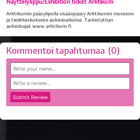
Näyttelylippu/Exhibition ticket Arktikum
Arktikumin pääsylipulla sisäänpääsy Arktikumin museoon
ja tiedekeskukseen aukioloaikoina. Tarkistathan
aukioloajat
www.arktikum.fi
Kommentoi tapahtumaa (
0
)