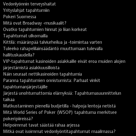
Vedonlyönnin terveyshaitat
Yrityslahjat tapahtumiin
Pokeri Suomessa
Mitä ovat Broadway -musikaalit?
Ovatko tapahtumien hinnat jo liian korkeat
Tapahtumat ulkomailla
Kittilä: määränpää talviurheilua ja -toimintaa varten
Tuleeko rahapelilainsäädäntö muuttumaan tulevalla
hallituskaudella?
VIP-tapahtumat kasinoiden asiakkaille eivät eroa muiden alojen
järjestämistä asiakkuusilloista
Näin seuraat nettikasinoiden tapahtumia
Paranna tapahtumien onnistumista: Parhaat vinkit
tapahtumanjärjestäjille
Järjestä unohtumattomia elämyksiä: Tapahtumasuunnittelun
taikaa
Matkustaminen pienellä budjetilla - halpoja lentoja netistä
Mitä World Series of Poker (WSOP) tapahtuma merkitsee
pokeripiireissä?
Helpoimmat tavat säästää rahaa arjessa
Mitkä ovat isoimmat vedonlyöntitapahtumat maailmassa?