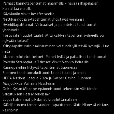
Parhaat kasinotapahtumat maailmalla – näissä rahapelaajan
kannattaa vierailla
Käytännön vinkit kesäfestareille
Nettikasinot ja e-tapahtumat yhdistävät voimansa
Hybriditapahtumat: Virtuaaliset ja perinteiset tapahtumat
yhdistyvät
Festivaalien uudet tuulet: Mitä kaikkea tapahtuma-alueella voi
nykyään kokea?
Yritystapahtumiin osallistuminen voi tuoda yllättäviä hyötyjä - Lue
mitä
Islannin piilotetut helmet: Pienet kylät ja paikalliset tapahtumat
Pokerin Strategiat ja Taktiset Vinkit Verkko Pelaajille
Kasinopeleihin liittyvät tapahtumat Suomessa
Suomen tapahtumakulttuuri: Uudet tuulet ja ilmiöt
UEFA Nations League 2024 ja Swiper Casino: Suomen
Maajoukkue Valmiina Haasteisiin
Onko Kylian Mbappé epäonnistunut tekemään välittömän
vaikutuksen Real Madridissa?
Löydä halvimmat pikalainat kilpailuttamalla ne
Käärijä monen tämän vuoden tapahtuman tähti: Nimessä viittaus
kasinoihin