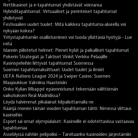
Nettikasinot ja e-tapahtumat yhdistävät voimansa
Hybriditapahtumat: Virtuaaliset ja perinteiset tapahtumat
yhdistyvät
Festivaalien uudet tuulet: Mitä kaikkea tapahtuma-alueella voi
nykyään kokea?
Yritystapahtumiin osallistuminen voi tuoda yllättäviä hyötyjä - Lue
mitä
Islannin piilotetut helmet: Pienet kylät ja paikalliset tapahtumat
Pokerin Strategiat ja Taktiset Vinkit Verkko Pelaajille
Kasinopeleihin liittyvät tapahtumat Suomessa
Suomen tapahtumakulttuuri: Uudet tuulet ja ilmiöt
UEFA Nations League 2024 ja Swiper Casino: Suomen
Maajoukkue Valmiina Haasteisiin
Onko Kylian Mbappé epäonnistunut tekemään välittömän
vaikutuksen Real Madridissa?
Löydä halvimmat pikalainat kilpailuttamalla ne
Käärijä monen tämän vuoden tapahtuman tähti: Nimessä viittaus
kasinoihin
Esport sai omat olympialaiset: Kasinoille ei odotettavissa vastaavaa
tapahtumaa
Asseblyssä nähtiin pelipoliisi – Tarvitaanko kasinoiden järjestämiin