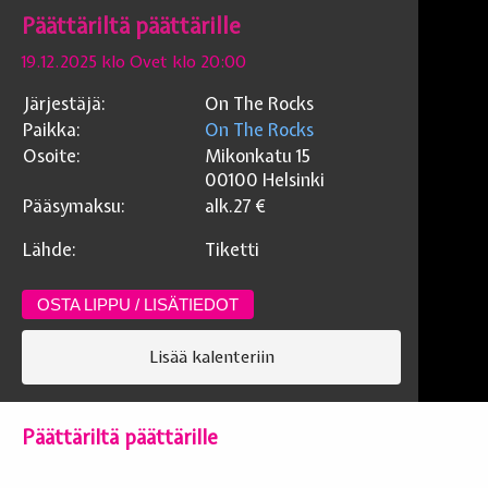
Päättäriltä päättärille
19.12.2025 klo Ovet klo 20:00
Järjestäjä:
On The Rocks
Paikka:
On The Rocks
Osoite:
Mikonkatu 15
00100
Helsinki
Pääsymaksu:
alk.27
€
Lähde:
Tiketti
OSTA LIPPU / LISÄTIEDOT
Lisää kalenteriin
Päättäriltä päättärille