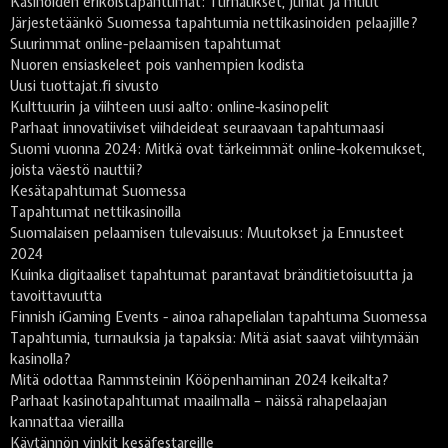
Kasinoiden erikoistapahtumat: Turnaukset, juhlat ja muut
Järjestetäänkö Suomessa tapahtumia nettikasinoiden pelaajille?
Suurimmat online-pelaamisen tapahtumat
Nuoren ensiaskeleet pois vanhempien kodista
Uusi tuottajat.fi sivusto
Kulttuurin ja viihteen uusi aalto: online-kasinopelit
Parhaat innovatiiviset viihdeideat seuraavaan tapahtumaasi
Suomi vuonna 2024: Mitkä ovat tärkeimmät online-kokemukset,
joista väestö nauttii?
Kesätapahtumat Suomessa
Tapahtumat nettikasinoilla
Suomalaisen pelaamisen tulevaisuus: Muutokset ja Ennusteet
2024
Kuinka digitaaliset tapahtumat parantavat bränditietoisuutta ja
tavoittavuutta
Finnish iGaming Events - ainoa rahapelialan tapahtuma Suomessa
Tapahtumia, turnauksia ja tapaksia: Mitä asiat saavat viihtymään
kasinolla?
Mitä odottaa Rammsteinin Kööpenhaminan 2024 keikalta?
Parhaat kasinotapahtumat maailmalla – näissä rahapelaajan
kannattaa vierailla
Käytännön vinkit kesäfestareille