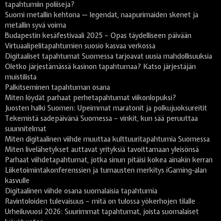
tapahtumiin poliiseja?
Suomi metallin kehtona — legendat, naapurimaiden skenet ja
metallin syvä voima
Budapestin kesäfestivaali 2025 – Opas täydelliseen päivään
Virtuaalipelitapahtumien suosio kasvaa verkossa
Digitaaliset tapahtumat Suomessa tarjoavat uusia mahdollisuuksia
Oletko järjestämässä kasinon tapahtumaa? Katso järjestäjän
muistilista
Palkitseminen tapahtuman osana
Miten löydät parhaat perhetapahtumat viikonlopuksi?
Juosten halki Suomen: Upeimmat maratonit ja polkujuoksureitit
Tekemistä sadepäivänä Suomessa – vinkit, kun sää peruuttaa
suunnitelmat
Miten digitaalinen viihde muuttaa kulttuuritapahtumia Suomessa
Miten livelähetykset auttavat yrityksiä tavoittamaan yleisönsä
Parhaat viihdetapahtumat, jotka sinun pitäisi kokea ainakin kerran
Liiketoimintakonferenssien ja turnausten merkitys iGaming-alan
kasvulle
Digitaalinen viihde osana suomalaisia tapahtumia
Ravintoloiden tulevaisuus – mitä on tulossa yökerhojen tilalle
Urheiluvuosi 2026: Suurimmat tapahtumat, joista suomalaiset