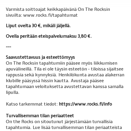
Varmista soittoajat keikkapäivänä On The Rocksin
sivuilta:
www.rocks.fi/tapahtumat
Liput ovelta 30 €, mikäli jäljellä.
Ovella peritään eteispalvelumaksu 3,80 €.
---
Saavustettavuus ja esteettömyys
On The Rocksin tapahtumiin pääsee myös liikkumisen
apuvälineillä. Tila ei ole täysin esteetön - tiloissa sijaitsee
rappusia sekä kynnyksiä. Henkilökunta avustaa alakerran
klubille pääsyssä hissin kautta. Avustaja pääsee
tapahtumaan veloituksetta avustettavan kanssa samalla
lipulla.
Katso tarkemmat tiedot:
https://www.rocks.fi/info
Turvallisemman tilan periaatteet
On the Rocks on sitoutunut järjestämään turvallisia
tapahtumia. Lue lisää turvallisemman tilan periaatteista