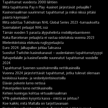
Tapahtumat vuodesta 2000 lähtien
Mitä tapahtumia Pay n Play -kasinot järjestävät pelaajille?
Kasinomaailman suurimmat tapahtumat ja miksi niissä pitäisi
päästä käymään?
Mitä odottaa Tukholman NHL Global Series 2023 -turnaukselta
Suomalaiset pelaajat NHL:ssä
Tämän vuoden 5 parasta älypuhelinta mobiilipelaamiseen
Kuka Barcelonan pelaajista ei vastaa odotuksia vuonna 2023
Mielenkiintoisia elokuvia rugbypelaajista
Euro 2024: Jalkapallon juhlaa Saksassa
Suositut Twitchin kasinokanavat – uudenlainen tapahtumatyyppi
Rahapelialalle ja kasinofaneille suunnatut tapahtumat vuodelle
2024
Tapahtumat Suomen suosituimmilla nettikasinoilla
Vuonna 2024 järjestettävät tapahtumat, jotka tulevat olemaan
keskiössä kasino- ja vedonlyöntisivustoilla
Elävän pokerin lumo netissä
Pokeripelien lumo nettikasinoilla
Kehien kuningas kohtaa virtuaalimaailman
VPN-palveluiden kysyntä kasva - mistä se johtuu?
Koe kaikki, mitä Maltalla on tarjottavanaan