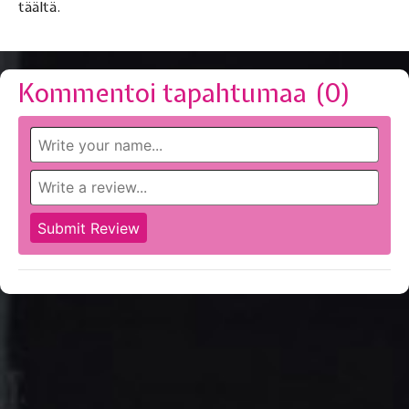
täältä.
Kommentoi tapahtumaa (
0
)