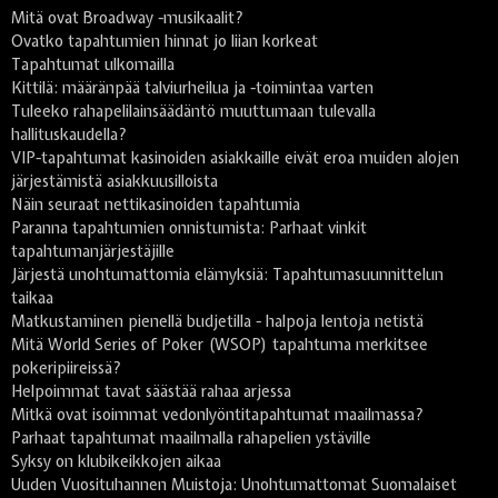
Mitä ovat Broadway -musikaalit?
Ovatko tapahtumien hinnat jo liian korkeat
Tapahtumat ulkomailla
Kittilä: määränpää talviurheilua ja -toimintaa varten
Tuleeko rahapelilainsäädäntö muuttumaan tulevalla
hallituskaudella?
VIP-tapahtumat kasinoiden asiakkaille eivät eroa muiden alojen
järjestämistä asiakkuusilloista
Näin seuraat nettikasinoiden tapahtumia
Paranna tapahtumien onnistumista: Parhaat vinkit
tapahtumanjärjestäjille
Järjestä unohtumattomia elämyksiä: Tapahtumasuunnittelun
taikaa
Matkustaminen pienellä budjetilla - halpoja lentoja netistä
Mitä World Series of Poker (WSOP) tapahtuma merkitsee
pokeripiireissä?
Helpoimmat tavat säästää rahaa arjessa
Mitkä ovat isoimmat vedonlyöntitapahtumat maailmassa?
Parhaat tapahtumat maailmalla rahapelien ystäville
Syksy on klubikeikkojen aikaa
Uuden Vuosituhannen Muistoja: Unohtumattomat Suomalaiset