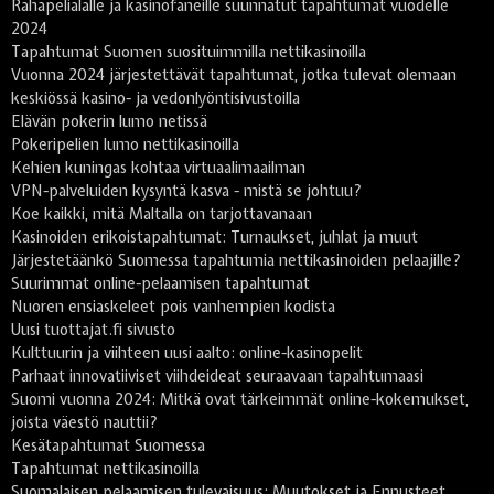
Rahapelialalle ja kasinofaneille suunnatut tapahtumat vuodelle
2024
Tapahtumat Suomen suosituimmilla nettikasinoilla
Vuonna 2024 järjestettävät tapahtumat, jotka tulevat olemaan
keskiössä kasino- ja vedonlyöntisivustoilla
Elävän pokerin lumo netissä
Pokeripelien lumo nettikasinoilla
Kehien kuningas kohtaa virtuaalimaailman
VPN-palveluiden kysyntä kasva - mistä se johtuu?
Koe kaikki, mitä Maltalla on tarjottavanaan
Kasinoiden erikoistapahtumat: Turnaukset, juhlat ja muut
Järjestetäänkö Suomessa tapahtumia nettikasinoiden pelaajille?
Suurimmat online-pelaamisen tapahtumat
Nuoren ensiaskeleet pois vanhempien kodista
Uusi tuottajat.fi sivusto
Kulttuurin ja viihteen uusi aalto: online-kasinopelit
Parhaat innovatiiviset viihdeideat seuraavaan tapahtumaasi
Suomi vuonna 2024: Mitkä ovat tärkeimmät online-kokemukset,
joista väestö nauttii?
Kesätapahtumat Suomessa
Tapahtumat nettikasinoilla
Suomalaisen pelaamisen tulevaisuus: Muutokset ja Ennusteet