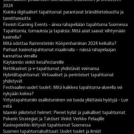
2024
Kuinka digitaaliset tapahtumat parantavat bränditietoisuutta ja
tavoittavuutta
Finnish iGaming Events - ainoa rahapelialan tapahtuma Suomessa
Tapahtumia, turnauksia ja tapaksia: Mitä asiat saavat viihtymään
kasinolla?
Mitä odottaa Rammsteinin Kööpenhaminan 2024 keikalta?
Parhaat kasinotapahtumat maailmalla – näissä rahapelaajan
kannattaa vierailla
Käytännön vinkit kesäfestareille
Nettikasinot ja e-tapahtumat yhdistävät voimansa
Hybriditapahtumat: Virtuaaliset ja perinteiset tapahtumat
yhdistyvät
Festivaalien uudet tuulet: Mitä kaikkea tapahtuma-alueella voi
nykyään kokea?
Yritystapahtumiin osallistuminen voi tuoda yllättäviä hyötyjä - Lue
mitä
Islannin piilotetut helmet: Pienet kylät ja paikalliset tapahtumat
Pokerin Strategiat ja Taktiset Vinkit Verkko Pelaajille
Kasinopeleihin liittyvät tapahtumat Suomessa
Suomen tapahtumakulttuuri: Uudet tuulet ja ilmiöt