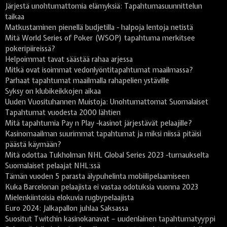
Järjestä unohtumattomia elämyksiä: Tapahtumasuunnittelun
taikaa
Matkustaminen pienellä budjetilla - halpoja lentoja netistä
Mitä World Series of Poker (WSOP) tapahtuma merkitsee
pokeripiireissä?
Helpoimmat tavat säästää rahaa arjessa
Mitkä ovat isoimmat vedonlyöntitapahtumat maailmassa?
Parhaat tapahtumat maailmalla rahapelien ystäville
Syksy on klubikeikkojen aikaa
Uuden Vuosituhannen Muistoja: Unohtumattomat Suomalaiset
Tapahtumat vuodesta 2000 lähtien
Mitä tapahtumia Pay n Play -kasinot järjestävät pelaajille?
Kasinomaailman suurimmat tapahtumat ja miksi niissä pitäisi
päästä käymään?
Mitä odottaa Tukholman NHL Global Series 2023 -turnaukselta
Suomalaiset pelaajat NHL:ssä
Tämän vuoden 5 parasta älypuhelinta mobiilipelaamiseen
Kuka Barcelonan pelaajista ei vastaa odotuksia vuonna 2023
Mielenkiintoisia elokuvia rugbypelaajista
Euro 2024: Jalkapallon juhlaa Saksassa
Suositut Twitchin kasinokanavat – uudenlainen tapahtumatyyppi