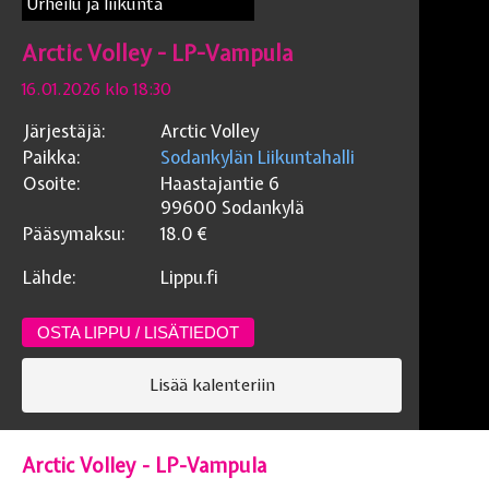
Urheilu ja liikunta
Arctic Volley - LP-Vampula
16.01.2026 klo 18:30
Järjestäjä:
Arctic Volley
Paikka:
Sodankylän Liikuntahalli
Osoite:
Haastajantie 6
99600
Sodankylä
Pääsymaksu:
18.0
€
Lähde:
Lippu.fi
OSTA LIPPU / LISÄTIEDOT
Lisää kalenteriin
Arctic Volley - LP-Vampula