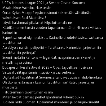
UEFA Nations League 2024 ja Swiper Casino: Suomen
Maajoukkue Valmiina Haasteisiin
Onko Kylian Mbappé epäonnistunut tekemään välittömän
vaikutuksen Real Madridissa?
Löydä halvimmat pikalainat kilpailuttamalla ne
Käärijä monen tämän vuoden tapahtuman tähti: Nimessä viittaus
kasinoihin
Esport sai omat olympialaiset: Kasinoille ei odotettavissa vastaavaa
tapahtumaa
Asseblyssä nähtiin pelipoliisi – Tarvitaanko kasinoiden järjestämiin
tapahtumiin poliiseja?
Suomi metallin kehtona — legendat, naapurimaiden skenet ja
metallin syvä voima
Budapestin kesäfestivaali 2025 – Opas täydelliseen päivään
Virtuaalipelitapahtumien suosio kasvaa verkossa
Digitaaliset tapahtumat Suomessa tarjoavat uusia mahdollisuuksia
Oletko järjestämässä kasinon tapahtumaa? Katso järjestäjän
muistilista
Palkitseminen tapahtuman osana
Miten löydät parhaat perhetapahtumat viikonlopuksi?
Juosten halki Suomen: Upeimmat maratonit ja polkujuoksureitit