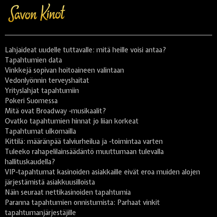
Lahjaideat uudelle tuttavalle: mitä heille voisi antaa?
Tapahtumien data
Vinkkejä sopivan hoitoaineen valintaan
Vedonlyönnin terveyshaitat
Yrityslahjat tapahtumiin
Pokeri Suomessa
Mitä ovat Broadway -musikaalit?
Ovatko tapahtumien hinnat jo liian korkeat
Tapahtumat ulkomailla
Kittilä: määränpää talviurheilua ja -toimintaa varten
Tuleeko rahapelilainsäädäntö muuttumaan tulevalla
hallituskaudella?
VIP-tapahtumat kasinoiden asiakkaille eivät eroa muiden alojen
järjestämistä asiakkuusilloista
Näin seuraat nettikasinoiden tapahtumia
Paranna tapahtumien onnistumista: Parhaat vinkit
tapahtumanjärjestäjille