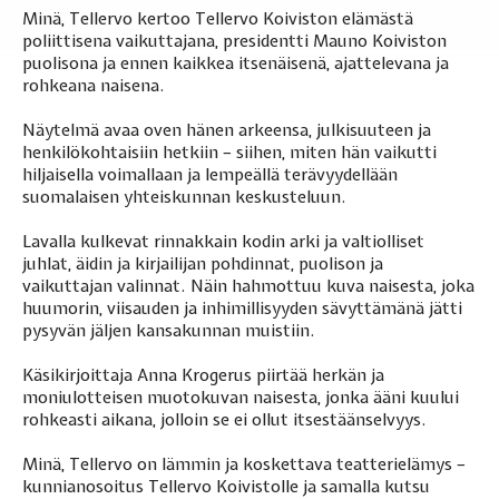
Minä, Tellervo kertoo Tellervo Koiviston elämästä
poliittisena vaikuttajana, presidentti Mauno Koiviston
puolisona ja ennen kaikkea itsenäisenä, ajattelevana ja
rohkeana naisena.
Näytelmä avaa oven hänen arkeensa, julkisuuteen ja
henkilökohtaisiin hetkiin – siihen, miten hän vaikutti
hiljaisella voimallaan ja lempeällä terävyydellään
suomalaisen yhteiskunnan keskusteluun.
Lavalla kulkevat rinnakkain kodin arki ja valtiolliset
juhlat, äidin ja kirjailijan pohdinnat, puolison ja
vaikuttajan valinnat. Näin hahmottuu kuva naisesta, joka
huumorin, viisauden ja inhimillisyyden sävyttämänä jätti
pysyvän jäljen kansakunnan muistiin.
Käsikirjoittaja Anna Krogerus piirtää herkän ja
moniulotteisen muotokuvan naisesta, jonka ääni kuului
rohkeasti aikana, jolloin se ei ollut itsestäänselvyys.
Minä, Tellervo on lämmin ja koskettava teatterielämys –
kunnianosoitus Tellervo Koivistolle ja samalla kutsu