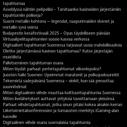
tapahtumaa
Asseblyssä nähtiin pelipoliisi – Tarvitaanko kasinoiden järjestämiin
tapahtumiin poliiseja?
Suomi metallin kehtona — legendat, naapurimaiden skenet ja
metallin syvä voima
Budapestin kesäfestivaali 2025 – Opas täydelliseen päivään
Virtuaalipelitapahtumien suosio kasvaa verkossa
Digitaaliset tapahtumat Suomessa tarjoavat uusia mahdollisuuksia
Oletko järjestämässä kasinon tapahtumaa? Katso järjestäjän
muistilista
Palkitseminen tapahtuman osana
Miten löydät parhaat perhetapahtumat viikonlopuksi?
Juosten halki Suomen: Upeimmat maratonit ja polkujuoksureitit
Tekemistä sadepäivänä Suomessa – vinkit, kun sää peruuttaa
suunnitelmat
Miten digitaalinen viihde muuttaa kulttuuritapahtumia Suomessa
Miten livelähetykset auttavat yrityksiä tavoittamaan yleisönsä
Parhaat viihdetapahtumat, jotka sinun pitäisi kokea ainakin kerran
Liiketoimintakonferenssien ja turnausten merkitys iGaming-alan
kasvulle
Digitaalinen viihde osana suomalaisia tapahtumia