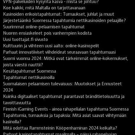
VPN-palveluiden kysyntä kasva - mistä se johtuu?
Koe kaikki, mitä Maltalla on tarjottavanaan
Kasinoiden erikoistapahtumat: Turnaukset, juhlat ja muut
Järjestetäänkö Suomessa tapahtumia nettikasinoiden pelaajille?
Suurimmat online-pelaamisen tapahtumat
Nuoren ensiaskeleet pois vanhempien kodista
Uusi tuottajat.fi sivusto
Kulttuurin ja viihteen uusi aalto: online-kasinopelit
Parhaat innovatiiviset viihdeideat seuraavaan tapahtumaasi
Suomi vuonna 2024: Mitkä ovat tärkeimmät online-kokemukset,
joista väestö nauttii?
Kesätapahtumat Suomessa
Tapahtumat nettikasinoilla
Suomalaisen pelaamisen tulevaisuus: Muutokset ja Ennusteet
2024
Kuinka digitaaliset tapahtumat parantavat bränditietoisuutta ja
tavoittavuutta
Finnish iGaming Events - ainoa rahapelialan tapahtuma Suomessa
Tapahtumia, turnauksia ja tapaksia: Mitä asiat saavat viihtymään
kasinolla?
Mitä odottaa Rammsteinin Kööpenhaminan 2024 keikalta?
Parhaat kasinotapahtumat maailmalla – näissä rahapelaajan