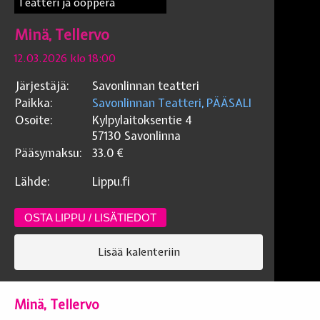
Teatteri ja ooppera
Minä, Tellervo
12.03.2026 klo 18:00
Järjestäjä:
Savonlinnan teatteri
Paikka:
Savonlinnan Teatteri, PÄÄSALI
Osoite:
Kylpylaitoksentie 4
57130
Savonlinna
Pääsymaksu:
33.0
€
Lähde:
Lippu.fi
OSTA LIPPU / LISÄTIEDOT
Lisää kalenteriin
Minä, Tellervo