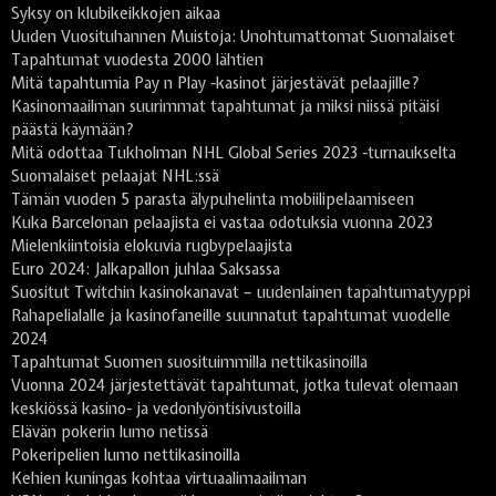
Syksy on klubikeikkojen aikaa
Uuden Vuosituhannen Muistoja: Unohtumattomat Suomalaiset
Tapahtumat vuodesta 2000 lähtien
Mitä tapahtumia Pay n Play -kasinot järjestävät pelaajille?
Kasinomaailman suurimmat tapahtumat ja miksi niissä pitäisi
päästä käymään?
Mitä odottaa Tukholman NHL Global Series 2023 -turnaukselta
Suomalaiset pelaajat NHL:ssä
Tämän vuoden 5 parasta älypuhelinta mobiilipelaamiseen
Kuka Barcelonan pelaajista ei vastaa odotuksia vuonna 2023
Mielenkiintoisia elokuvia rugbypelaajista
Euro 2024: Jalkapallon juhlaa Saksassa
Suositut Twitchin kasinokanavat – uudenlainen tapahtumatyyppi
Rahapelialalle ja kasinofaneille suunnatut tapahtumat vuodelle
2024
Tapahtumat Suomen suosituimmilla nettikasinoilla
Vuonna 2024 järjestettävät tapahtumat, jotka tulevat olemaan
keskiössä kasino- ja vedonlyöntisivustoilla
Elävän pokerin lumo netissä
Pokeripelien lumo nettikasinoilla
Kehien kuningas kohtaa virtuaalimaailman