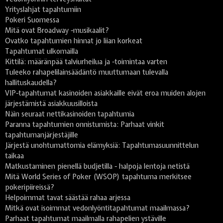
Yrityslahjat tapahtumiin
Pokeri Suomessa
Mitä ovat Broadway -musikaalit?
Ovatko tapahtumien hinnat jo liian korkeat
Tapahtumat ulkomailla
Kittilä: määränpää talviurheilua ja -toimintaa varten
Tuleeko rahapelilainsäädäntö muuttumaan tulevalla
hallituskaudella?
VIP-tapahtumat kasinoiden asiakkaille eivät eroa muiden alojen
järjestämistä asiakkuusilloista
Näin seuraat nettikasinoiden tapahtumia
Paranna tapahtumien onnistumista: Parhaat vinkit
tapahtumanjärjestäjille
Järjestä unohtumattomia elämyksiä: Tapahtumasuunnittelun
taikaa
Matkustaminen pienellä budjetilla - halpoja lentoja netistä
Mitä World Series of Poker (WSOP) tapahtuma merkitsee
pokeripiireissä?
Helpoimmat tavat säästää rahaa arjessa
Mitkä ovat isoimmat vedonlyöntitapahtumat maailmassa?
Parhaat tapahtumat maailmalla rahapelien ystäville