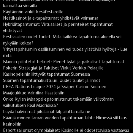
kannattaa vierailla
Käytännön vinkit kesäfestareille
Nettikasinot ja e-tapahtumat yhdistävät voimansa
Hybriditapahtumat: Virtuaaliset ja perinteiset tapahtumat
yhdistyvät
Festivaalien uudet tuulet: Mitä kaikkea tapahtuma-alueella voi
nykyään kokea?
Yritystapahtumiin osallistuminen voi tuoda yllättäviä hyötyjä - Lue
mitä
Islannin piilotetut helmet: Pienet kylät ja paikalliset tapahtumat
Pokerin Strategiat ja Taktiset Vinkit Verkko Pelaajille
Kasinopeleihin liittyvät tapahtumat Suomessa
Suomen tapahtumakulttuuri: Uudet tuulet ja ilmiöt
UEFA Nations League 2024 ja Swiper Casino: Suomen
Maajoukkue Valmiina Haasteisiin
Onko Kylian Mbappé epäonnistunut tekemään välittömän
vaikutuksen Real Madridissa?
Löydä halvimmat pikalainat kilpailuttamalla ne
Käärijä monen tämän vuoden tapahtuman tähti: Nimessä viittaus
kasinoihin
Esport sai omat olympialaiset: Kasinoille ei odotettavissa vastaavaa