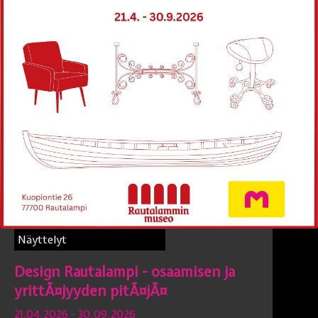
Näyttelyt
Design Rautalampi - osaamisen ja
yrittÃ¤jyyden pitÃ¤jÃ¤
21.04.2026
- 30.09.2026