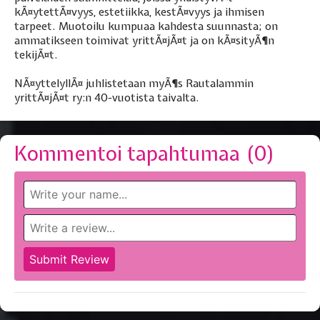
kÃ¤ytettÃ¤vyys, estetiikka, kestÃ¤vyys ja ihmisen
tarpeet. Muotoilu kumpuaa kahdesta suunnasta; on
ammatikseen toimivat yrittÃ¤jÃ¤t ja on kÃ¤sityÃ¶n
tekijÃ¤t.
NÃ¤yttelyllÃ¤ juhlistetaan myÃ¶s Rautalammin
yrittÃ¤jÃ¤t ry:n 40-vuotista taivalta.
Kommentoi tapahtumaa (
0
)