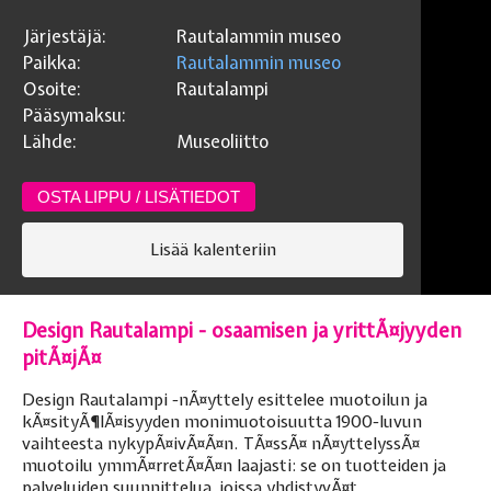
Järjestäjä:
Rautalammin museo
Paikka:
Rautalammin museo
Osoite:
Rautalampi
Pääsymaksu:
Lähde:
Museoliitto
OSTA LIPPU / LISÄTIEDOT
Lisää kalenteriin
Design Rautalampi - osaamisen ja yrittÃ¤jyyden
pitÃ¤jÃ¤
Design Rautalampi -nÃ¤yttely esittelee muotoilun ja
kÃ¤sityÃ¶lÃ¤isyyden monimuotoisuutta 1900-luvun
vaihteesta nykypÃ¤ivÃ¤Ã¤n. TÃ¤ssÃ¤ nÃ¤yttelyssÃ¤
muotoilu ymmÃ¤rretÃ¤Ã¤n laajasti: se on tuotteiden ja
palveluiden suunnittelua, joissa yhdistyvÃ¤t