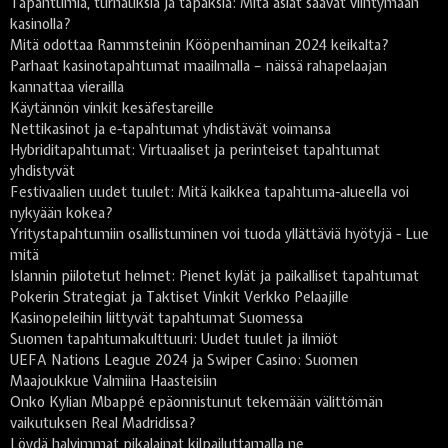
Tapahtumia, turnauksia ja tapaksia: Mitä asiat saavat viihtymään
kasinolla?
Mitä odottaa Rammsteinin Kööpenhaminan 2024 keikalta?
Parhaat kasinotapahtumat maailmalla – näissä rahapelaajan
kannattaa vierailla
Käytännön vinkit kesäfestareille
Nettikasinot ja e-tapahtumat yhdistävät voimansa
Hybriditapahtumat: Virtuaaliset ja perinteiset tapahtumat
yhdistyvät
Festivaalien uudet tuulet: Mitä kaikkea tapahtuma-alueella voi
nykyään kokea?
Yritystapahtumiin osallistuminen voi tuoda yllättäviä hyötyjä - Lue
mitä
Islannin piilotetut helmet: Pienet kylät ja paikalliset tapahtumat
Pokerin Strategiat ja Taktiset Vinkit Verkko Pelaajille
Kasinopeleihin liittyvät tapahtumat Suomessa
Suomen tapahtumakulttuuri: Uudet tuulet ja ilmiöt
UEFA Nations League 2024 ja Swiper Casino: Suomen
Maajoukkue Valmiina Haasteisiin
Onko Kylian Mbappé epäonnistunut tekemään välittömän
vaikutuksen Real Madridissa?
Löydä halvimmat pikalainat kilpailuttamalla ne