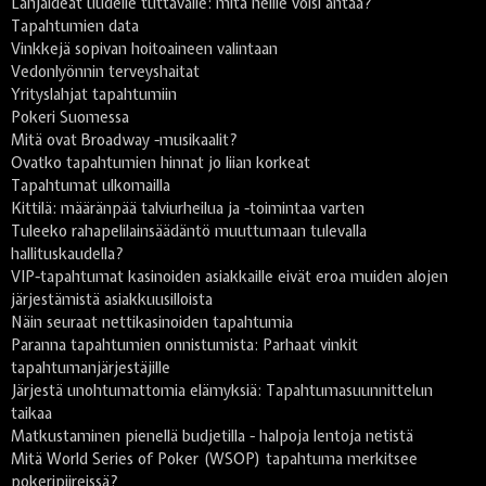
Lahjaideat uudelle tuttavalle: mitä heille voisi antaa?
Tapahtumien data
Vinkkejä sopivan hoitoaineen valintaan
Vedonlyönnin terveyshaitat
Yrityslahjat tapahtumiin
Pokeri Suomessa
Mitä ovat Broadway -musikaalit?
Ovatko tapahtumien hinnat jo liian korkeat
Tapahtumat ulkomailla
Kittilä: määränpää talviurheilua ja -toimintaa varten
Tuleeko rahapelilainsäädäntö muuttumaan tulevalla
hallituskaudella?
VIP-tapahtumat kasinoiden asiakkaille eivät eroa muiden alojen
järjestämistä asiakkuusilloista
Näin seuraat nettikasinoiden tapahtumia
Paranna tapahtumien onnistumista: Parhaat vinkit
tapahtumanjärjestäjille
Järjestä unohtumattomia elämyksiä: Tapahtumasuunnittelun
taikaa
Matkustaminen pienellä budjetilla - halpoja lentoja netistä
Mitä World Series of Poker (WSOP) tapahtuma merkitsee
pokeripiireissä?