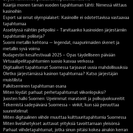
Käärijä monen tämän vuoden tapahtuman tähti: Nimessä viittaus
kasinoihin
Esport sai omat olympialaiset: Kasinoille ei odotettavissa vastaavaa
tapahtumaa
Asseblyssä nähtiin pelipoliisi – Tarvitaanko kasinoiden järjestämiin
tapahtumiin poliiseja?
Suomi metallin kehtona — legendat, naapurimaiden skenet ja
metallin syvä voima
Budapestin kesäfestivaali 2025 – Opas täydelliseen päivään
Virtuaalipelitapahtumien suosio kasvaa verkossa
Digitaaliset tapahtumat Suomessa tarjoavat uusia mahdollisuuksia
Oletko järjestämässä kasinon tapahtumaa? Katso järjestäjän
muistilista
Palkitseminen tapahtuman osana
Miten löydät parhaat perhetapahtumat viikonlopuksi?
Juosten halki Suomen: Upeimmat maratonit ja polkujuoksureitit
Tekemistä sadepäivänä Suomessa – vinkit, kun sää peruuttaa
suunnitelmat
Miten digitaalinen viihde muuttaa kulttuuritapahtumia Suomessa
Miten livelähetykset auttavat yrityksiä tavoittamaan yleisönsä
Parhaat viihdetapahtumat, jotka sinun pitäisi kokea ainakin kerran