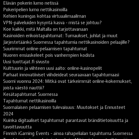
Elävän pokerin lumo netissä
Pokeripelien lumo nettikasinoilla
Kehien kuningas kohtaa virtuaalimaailman
VPN-palveluiden kysyntä kasva - mistä se johtuu?
Koe kaikki, mitä Maltalla on tarjottavanaan
Kasinoiden erikoistapahtumat: Turnaukset, juhlat ja muut
Järjestetäänkö Suomessa tapahtumia nettikasinoiden pelaajille?
Suurimmat online-pelaamisen tapahtumat
Nuoren ensiaskeleet pois vanhempien kodista
Uusi tuottajat.fi sivusto
Kulttuurin ja viihteen uusi aalto: online-kasinopelit
Parhaat innovatiiviset viihdeideat seuraavaan tapahtumaasi
Suomi vuonna 2024: Mitkä ovat tärkeimmät online-kokemukset,
joista väestö nauttii?
Kesätapahtumat Suomessa
Tapahtumat nettikasinoilla
Suomalaisen pelaamisen tulevaisuus: Muutokset ja Ennusteet
2024
Kuinka digitaaliset tapahtumat parantavat bränditietoisuutta ja
tavoittavuutta
Finnish iGaming Events - ainoa rahapelialan tapahtuma Suomessa