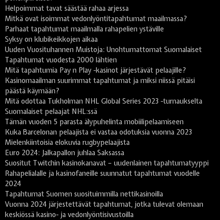
Helpoimmat tavat säästää rahaa arjessa
Mitkä ovat isoimmat vedonlyöntitapahtumat maailmassa?
Parhaat tapahtumat maailmalla rahapelien ystäville
Syksy on klubikeikkojen aikaa
Uuden Vuosituhannen Muistoja: Unohtumattomat Suomalaiset
Tapahtumat vuodesta 2000 lähtien
Mitä tapahtumia Pay n Play -kasinot järjestävät pelaajille?
Kasinomaailman suurimmat tapahtumat ja miksi niissä pitäisi
päästä käymään?
Mitä odottaa Tukholman NHL Global Series 2023 -turnaukselta
Suomalaiset pelaajat NHL:ssä
Tämän vuoden 5 parasta älypuhelinta mobiilipelaamiseen
Kuka Barcelonan pelaajista ei vastaa odotuksia vuonna 2023
Mielenkiintoisia elokuvia rugbypelaajista
Euro 2024: Jalkapallon juhlaa Saksassa
Suositut Twitchin kasinokanavat – uudenlainen tapahtumatyyppi
Rahapelialalle ja kasinofaneille suunnatut tapahtumat vuodelle
2024
Tapahtumat Suomen suosituimmilla nettikasinoilla
Vuonna 2024 järjestettävät tapahtumat, jotka tulevat olemaan
keskiössä kasino- ja vedonlyöntisivustoilla