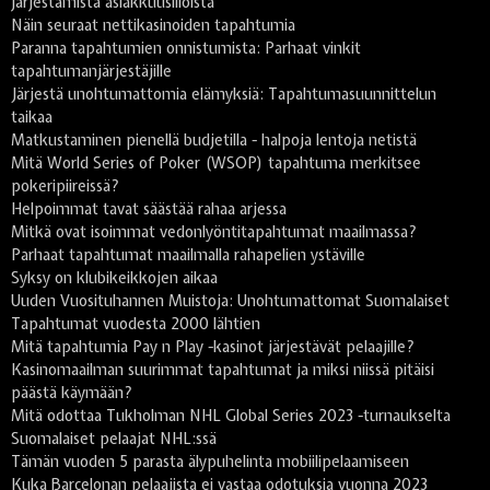
järjestämistä asiakkuusilloista
Näin seuraat nettikasinoiden tapahtumia
Paranna tapahtumien onnistumista: Parhaat vinkit
tapahtumanjärjestäjille
Järjestä unohtumattomia elämyksiä: Tapahtumasuunnittelun
taikaa
Matkustaminen pienellä budjetilla - halpoja lentoja netistä
Mitä World Series of Poker (WSOP) tapahtuma merkitsee
pokeripiireissä?
Helpoimmat tavat säästää rahaa arjessa
Mitkä ovat isoimmat vedonlyöntitapahtumat maailmassa?
Parhaat tapahtumat maailmalla rahapelien ystäville
Syksy on klubikeikkojen aikaa
Uuden Vuosituhannen Muistoja: Unohtumattomat Suomalaiset
Tapahtumat vuodesta 2000 lähtien
Mitä tapahtumia Pay n Play -kasinot järjestävät pelaajille?
Kasinomaailman suurimmat tapahtumat ja miksi niissä pitäisi
päästä käymään?
Mitä odottaa Tukholman NHL Global Series 2023 -turnaukselta
Suomalaiset pelaajat NHL:ssä
Tämän vuoden 5 parasta älypuhelinta mobiilipelaamiseen
Kuka Barcelonan pelaajista ei vastaa odotuksia vuonna 2023