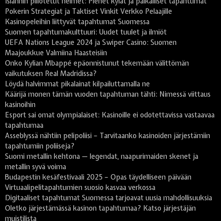
Islannin piilotetut helmet: Pienet kylät ja paikalliset tapahtumat
Pokerin Strategiat ja Taktiset Vinkit Verkko Pelaajille
Kasinopeleihin liittyvät tapahtumat Suomessa
Suomen tapahtumakulttuuri: Uudet tuulet ja ilmiöt
UEFA Nations League 2024 ja Swiper Casino: Suomen
Maajoukkue Valmiina Haasteisiin
Onko Kylian Mbappé epäonnistunut tekemään välittömän
vaikutuksen Real Madridissa?
Löydä halvimmat pikalainat kilpailuttamalla ne
Käärijä monen tämän vuoden tapahtuman tähti: Nimessä viittaus
kasinoihin
Esport sai omat olympialaiset: Kasinoille ei odotettavissa vastaavaa
tapahtumaa
Asseblyssä nähtiin pelipoliisi – Tarvitaanko kasinoiden järjestämiin
tapahtumiin poliiseja?
Suomi metallin kehtona — legendat, naapurimaiden skenet ja
metallin syvä voima
Budapestin kesäfestivaali 2025 – Opas täydelliseen päivään
Virtuaalipelitapahtumien suosio kasvaa verkossa
Digitaaliset tapahtumat Suomessa tarjoavat uusia mahdollisuuksia
Oletko järjestämässä kasinon tapahtumaa? Katso järjestäjän
muistilista