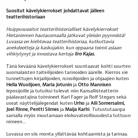
Suositut kävelykierrokset johdattavat jälleen
teatterihistoriaan
Huippusuositut teatterihistorialliset kävelykierrokset
Hietaniemen hautausmaalla jatkuvat yleisön pyynnöstä!
Luvassa on kiehtovaa teatterihistoriaa, kutkuttavia
anekdootteja ja kaskujakin, kun oppaana toimii asiaan
vihkiytynyt ja innostava kertoja
Iiro Kajas.
Tänä keväänä kävelykierrokset suuntaavat kohti suurten
suomalaisten taiteilijoiden tarinoiden äärelle. Kierros vie
tunnettujen kirjailijoiden, runoilijoiden ja ohjaajien kuten
Hella Wuolijoen
,
Maria Jotunin
ja
Otto Mannisen
leposijoille ja tutuiksi tulevat niin Kansallisteatterin
päälavastajina toimineet Karl Fager ja Rolf Stegars sekä
useat näyttelijälegendat kuten
Urho
ja
Aili Somersalmi,
Joel Rinne, Pentti Siimes
ja
Maija Karhi
. Tutustutaanpa
samalla myös muutamaan elokuvateollisuudesta tuttuun
nimeen…
Luvassa on siis monta yllättävää kohtaamista ja tarinaa.