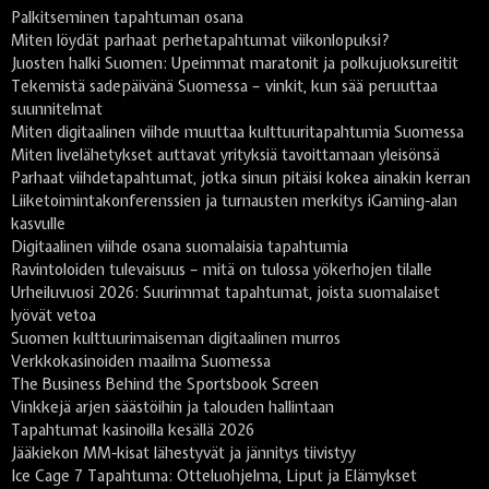
Palkitseminen tapahtuman osana
Miten löydät parhaat perhetapahtumat viikonlopuksi?
Juosten halki Suomen: Upeimmat maratonit ja polkujuoksureitit
Tekemistä sadepäivänä Suomessa – vinkit, kun sää peruuttaa
suunnitelmat
Miten digitaalinen viihde muuttaa kulttuuritapahtumia Suomessa
Miten livelähetykset auttavat yrityksiä tavoittamaan yleisönsä
Parhaat viihdetapahtumat, jotka sinun pitäisi kokea ainakin kerran
Liiketoimintakonferenssien ja turnausten merkitys iGaming-alan
kasvulle
Digitaalinen viihde osana suomalaisia tapahtumia
Ravintoloiden tulevaisuus – mitä on tulossa yökerhojen tilalle
Urheiluvuosi 2026: Suurimmat tapahtumat, joista suomalaiset
lyövät vetoa
Suomen kulttuurimaiseman digitaalinen murros
Verkkokasinoiden maailma Suomessa
The Business Behind the Sportsbook Screen
Vinkkejä arjen säästöihin ja talouden hallintaan
Tapahtumat kasinoilla kesällä 2026
Jääkiekon MM-kisat lähestyvät ja jännitys tiivistyy
Ice Cage 7 Tapahtuma: Otteluohjelma, Liput ja Elämykset