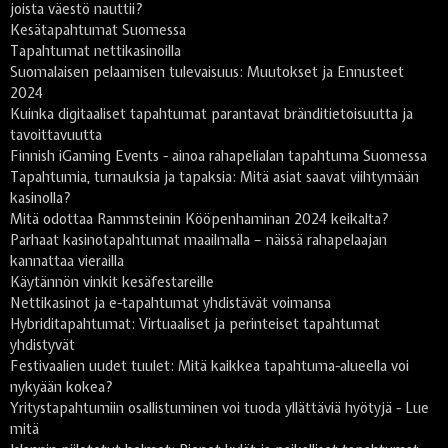
joista väestö nauttii?
Kesätapahtumat Suomessa
Tapahtumat nettikasinoilla
Suomalaisen pelaamisen tulevaisuus: Muutokset ja Ennusteet
2024
Kuinka digitaaliset tapahtumat parantavat bränditietoisuutta ja
tavoittavuutta
Finnish iGaming Events - ainoa rahapelialan tapahtuma Suomessa
Tapahtumia, turnauksia ja tapaksia: Mitä asiat saavat viihtymään
kasinolla?
Mitä odottaa Rammsteinin Kööpenhaminan 2024 keikalta?
Parhaat kasinotapahtumat maailmalla – näissä rahapelaajan
kannattaa vierailla
Käytännön vinkit kesäfestareille
Nettikasinot ja e-tapahtumat yhdistävät voimansa
Hybriditapahtumat: Virtuaaliset ja perinteiset tapahtumat
yhdistyvät
Festivaalien uudet tuulet: Mitä kaikkea tapahtuma-alueella voi
nykyään kokea?
Yritystapahtumiin osallistuminen voi tuoda yllättäviä hyötyjä - Lue
mitä