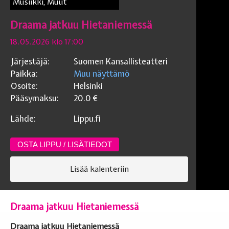
Musiikki, Muut
Draama jatkuu Hietaniemessä
18.05.2026 klo 17:00
Järjestäjä:
Suomen Kansallisteatteri
Paikka:
Muu näyttämö
Osoite:
Helsinki
Pääsymaksu:
20.0
€
Lähde:
Lippu.fi
OSTA LIPPU / LISÄTIEDOT
Lisää kalenteriin
Draama jatkuu Hietaniemessä
Draama jatkuu Hietaniemessä