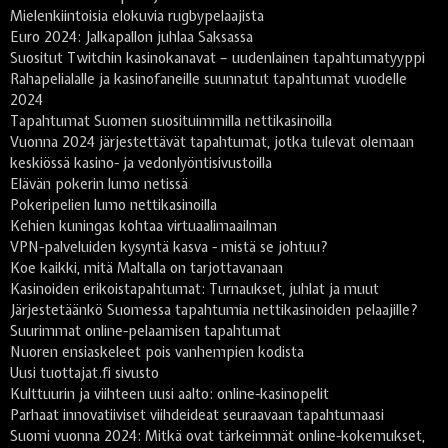
Mielenkiintoisia elokuvia rugbypelaajista
Euro 2024: Jalkapallon juhlaa Saksassa
Suositut Twitchin kasinokanavat – uudenlainen tapahtumatyyppi
Rahapelialalle ja kasinofaneille suunnatut tapahtumat vuodelle
2024
Tapahtumat Suomen suosituimmilla nettikasinoilla
Vuonna 2024 järjestettävät tapahtumat, jotka tulevat olemaan
keskiössä kasino- ja vedonlyöntisivustoilla
Elävän pokerin lumo netissä
Pokeripelien lumo nettikasinoilla
Kehien kuningas kohtaa virtuaalimaailman
VPN-palveluiden kysyntä kasva - mistä se johtuu?
Koe kaikki, mitä Maltalla on tarjottavanaan
Kasinoiden erikoistapahtumat: Turnaukset, juhlat ja muut
Järjestetäänkö Suomessa tapahtumia nettikasinoiden pelaajille?
Suurimmat online-pelaamisen tapahtumat
Nuoren ensiaskeleet pois vanhempien kodista
Uusi tuottajat.fi sivusto
Kulttuurin ja viihteen uusi aalto: online-kasinopelit
Parhaat innovatiiviset viihdeideat seuraavaan tapahtumaasi
Suomi vuonna 2024: Mitkä ovat tärkeimmät online-kokemukset,