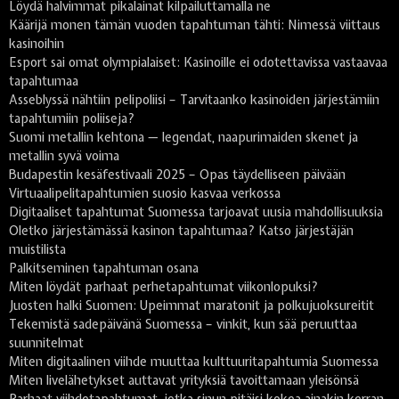
Löydä halvimmat pikalainat kilpailuttamalla ne
Käärijä monen tämän vuoden tapahtuman tähti: Nimessä viittaus
kasinoihin
Esport sai omat olympialaiset: Kasinoille ei odotettavissa vastaavaa
tapahtumaa
Asseblyssä nähtiin pelipoliisi – Tarvitaanko kasinoiden järjestämiin
tapahtumiin poliiseja?
Suomi metallin kehtona — legendat, naapurimaiden skenet ja
metallin syvä voima
Budapestin kesäfestivaali 2025 – Opas täydelliseen päivään
Virtuaalipelitapahtumien suosio kasvaa verkossa
Digitaaliset tapahtumat Suomessa tarjoavat uusia mahdollisuuksia
Oletko järjestämässä kasinon tapahtumaa? Katso järjestäjän
muistilista
Palkitseminen tapahtuman osana
Miten löydät parhaat perhetapahtumat viikonlopuksi?
Juosten halki Suomen: Upeimmat maratonit ja polkujuoksureitit
Tekemistä sadepäivänä Suomessa – vinkit, kun sää peruuttaa
suunnitelmat
Miten digitaalinen viihde muuttaa kulttuuritapahtumia Suomessa
Miten livelähetykset auttavat yrityksiä tavoittamaan yleisönsä