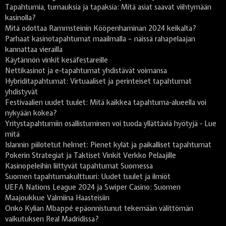
Tapahtumia, turnauksia ja tapaksia: Mitä asiat saavat viihtymään
kasinolla?
Mitä odottaa Rammsteinin Kööpenhaminan 2024 keikalta?
Parhaat kasinotapahtumat maailmalla – näissä rahapelaajan
kannattaa vierailla
Käytännön vinkit kesäfestareille
Nettikasinot ja e-tapahtumat yhdistävät voimansa
Hybriditapahtumat: Virtuaaliset ja perinteiset tapahtumat
yhdistyvät
Festivaalien uudet tuulet: Mitä kaikkea tapahtuma-alueella voi
nykyään kokea?
Yritystapahtumiin osallistuminen voi tuoda yllättäviä hyötyjä - Lue
mitä
Islannin piilotetut helmet: Pienet kylät ja paikalliset tapahtumat
Pokerin Strategiat ja Taktiset Vinkit Verkko Pelaajille
Kasinopeleihin liittyvät tapahtumat Suomessa
Suomen tapahtumakulttuuri: Uudet tuulet ja ilmiöt
UEFA Nations League 2024 ja Swiper Casino: Suomen
Maajoukkue Valmiina Haasteisiin
Onko Kylian Mbappé epäonnistunut tekemään välittömän
vaikutuksen Real Madridissa?