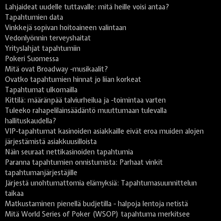
Lahjaideat uudelle tuttavalle: mitä heille voisi antaa?
Tapahtumien data
Vinkkejä sopivan hoitoaineen valintaan
Vedonlyönnin terveyshaitat
Yrityslahjat tapahtumiin
Pokeri Suomessa
Mitä ovat Broadway -musikaalit?
Ovatko tapahtumien hinnat jo liian korkeat
Tapahtumat ulkomailla
Kittilä: määränpää talviurheilua ja -toimintaa varten
Tuleeko rahapelilainsäädäntö muuttumaan tulevalla
hallituskaudella?
VIP-tapahtumat kasinoiden asiakkaille eivät eroa muiden alojen
järjestämistä asiakkuusilloista
Näin seuraat nettikasinoiden tapahtumia
Paranna tapahtumien onnistumista: Parhaat vinkit
tapahtumanjärjestäjille
Järjestä unohtumattomia elämyksiä: Tapahtumasuunnittelun
taikaa
Matkustaminen pienellä budjetilla - halpoja lentoja netistä
Mitä World Series of Poker (WSOP) tapahtuma merkitsee