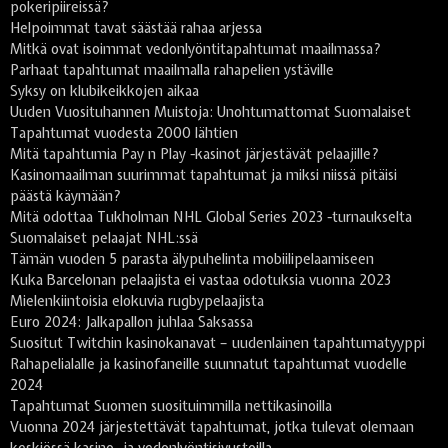
pokeripiireissä?
Helpoimmat tavat säästää rahaa arjessa
Mitkä ovat isoimmat vedonlyöntitapahtumat maailmassa?
Parhaat tapahtumat maailmalla rahapelien ystäville
Syksy on klubikeikkojen aikaa
Uuden Vuosituhannen Muistoja: Unohtumattomat Suomalaiset
Tapahtumat vuodesta 2000 lähtien
Mitä tapahtumia Pay n Play -kasinot järjestävät pelaajille?
Kasinomaailman suurimmat tapahtumat ja miksi niissä pitäisi
päästä käymään?
Mitä odottaa Tukholman NHL Global Series 2023 -turnaukselta
Suomalaiset pelaajat NHL:ssä
Tämän vuoden 5 parasta älypuhelinta mobiilipelaamiseen
Kuka Barcelonan pelaajista ei vastaa odotuksia vuonna 2023
Mielenkiintoisia elokuvia rugbypelaajista
Euro 2024: Jalkapallon juhlaa Saksassa
Suositut Twitchin kasinokanavat – uudenlainen tapahtumatyyppi
Rahapelialalle ja kasinofaneille suunnatut tapahtumat vuodelle
2024
Tapahtumat Suomen suosituimmilla nettikasinoilla
Vuonna 2024 järjestettävät tapahtumat, jotka tulevat olemaan