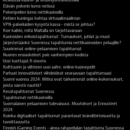
keskiössä kasino- ja vedonlyöntisivustoilla
Elävän pokerin lumo netissä
Pokeripelien lumo nettikasinoilla
Kehien kuningas kohtaa virtuaalimaailman
VPN-palveluiden kysyntä kasva - mistä se johtuu?
Koe kaikki, mitä Maltalla on tarjottavanaan
Kasinoiden erikoistapahtumat: Turnaukset, juhlat ja muut
Järjestetäänkö Suomessa tapahtumia nettikasinoiden pelaajille?
Suurimmat online-pelaamisen tapahtumat
Nuoren ensiaskeleet pois vanhempien kodista
Uusi tuottajat.fi sivusto
Kulttuurin ja viihteen uusi aalto: online-kasinopelit
Parhaat innovatiiviset viihdeideat seuraavaan tapahtumaasi
Suomi vuonna 2024: Mitkä ovat tärkeimmät online-kokemukset,
joista väestö nauttii?
Kesätapahtumat Suomessa
Tapahtumat nettikasinoilla
Suomalaisen pelaamisen tulevaisuus: Muutokset ja Ennusteet
2024
Kuinka digitaaliset tapahtumat parantavat bränditietoisuutta ja
tavoittavuutta
Finnish iGaming Events - ainoa rahapelialan tapahtuma Suomessa