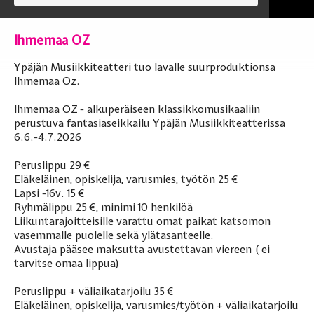
Ihmemaa OZ
Ypäjän Musiikkiteatteri tuo lavalle suurproduktionsa
Ihmemaa Oz.
Ihmemaa OZ - alkuperäiseen klassikkomusikaaliin
perustuva fantasiaseikkailu Ypäjän Musiikkiteatterissa
6.6.-4.7.2026
Peruslippu 29 €
Eläkeläinen, opiskelija, varusmies, työtön 25 €
Lapsi -16v. 15 €
Ryhmälippu 25 €, minimi 10 henkilöä
Liikuntarajoitteisille varattu omat paikat katsomon
vasemmalle puolelle sekä ylätasanteelle.
Avustaja pääsee maksutta avustettavan viereen ( ei
tarvitse omaa lippua)
Peruslippu + väliaikatarjoilu 35 €
Eläkeläinen, opiskelija, varusmies/työtön + väliaikatarjoilu