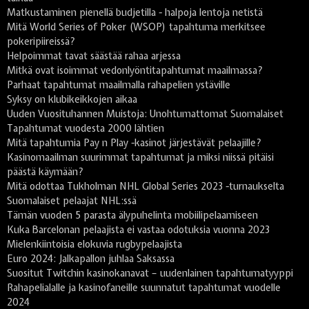
Matkustaminen pienellä budjetilla - halpoja lentoja netistä
Mitä World Series of Poker (WSOP) tapahtuma merkitsee
pokeripiireissä?
Helpoimmat tavat säästää rahaa arjessa
Mitkä ovat isoimmat vedonlyöntitapahtumat maailmassa?
Parhaat tapahtumat maailmalla rahapelien ystäville
Syksy on klubikeikkojen aikaa
Uuden Vuosituhannen Muistoja: Unohtumattomat Suomalaiset
Tapahtumat vuodesta 2000 lähtien
Mitä tapahtumia Pay n Play -kasinot järjestävät pelaajille?
Kasinomaailman suurimmat tapahtumat ja miksi niissä pitäisi
päästä käymään?
Mitä odottaa Tukholman NHL Global Series 2023 -turnaukselta
Suomalaiset pelaajat NHL:ssä
Tämän vuoden 5 parasta älypuhelinta mobiilipelaamiseen
Kuka Barcelonan pelaajista ei vastaa odotuksia vuonna 2023
Mielenkiintoisia elokuvia rugbypelaajista
Euro 2024: Jalkapallon juhlaa Saksassa
Suositut Twitchin kasinokanavat – uudenlainen tapahtumatyyppi
Rahapelialalle ja kasinofaneille suunnatut tapahtumat vuodelle
2024