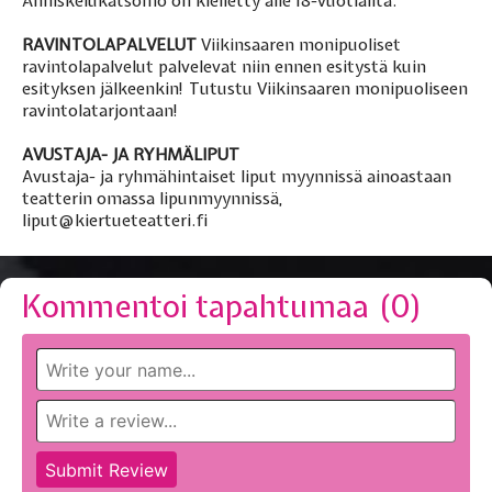
Anniskelukatsomo on kielletty alle 18-vuotiailta.
RAVINTOLAPALVELUT
Viikinsaaren monipuoliset
ravintolapalvelut palvelevat niin ennen esitystä kuin
esityksen jälkeenkin!
Tutustu Viikinsaaren monipuoliseen
ravintolatarjontaan!
AVUSTAJA- JA RYHMÄLIPUT
Avustaja- ja ryhmähintaiset liput myynnissä ainoastaan
teatterin omassa lipunmyynnissä,
liput@kiertueteatteri.fi
Kommentoi tapahtumaa (
0
)