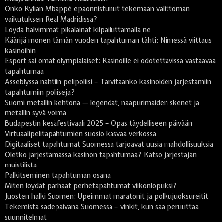
Onko Kylian Mbappé epäonnistunut tekemään välittömän
vaikutuksen Real Madridissa?
Löydä halvimmat pikalainat kilpailuttamalla ne
Käärijä monen tämän vuoden tapahtuman tähti: Nimessä viittaus
kasinoihin
Esport sai omat olympialaiset: Kasinoille ei odotettavissa vastaavaa
tapahtumaa
Asseblyssä nähtiin pelipoliisi – Tarvitaanko kasinoiden järjestämiin
tapahtumiin poliiseja?
Suomi metallin kehtona — legendat, naapurimaiden skenet ja
metallin syvä voima
Budapestin kesäfestivaali 2025 – Opas täydelliseen päivään
Virtuaalipelitapahtumien suosio kasvaa verkossa
Digitaaliset tapahtumat Suomessa tarjoavat uusia mahdollisuuksia
Oletko järjestämässä kasinon tapahtumaa? Katso järjestäjän
muistilista
Palkitseminen tapahtuman osana
Miten löydät parhaat perhetapahtumat viikonlopuksi?
Juosten halki Suomen: Upeimmat maratonit ja polkujuoksureitit
Tekemistä sadepäivänä Suomessa – vinkit, kun sää peruuttaa
suunnitelmat