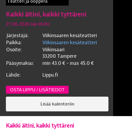
Teatteri ja ooppera
Kaikki äitini, kaikki tyttäreni
27.06.2026 klo 14:00
Järjestäjä:
Viikinsaaren kesäteatteri
Paikka:
Viikinsaaren kesäteatteri
Osoite:
Viikinsaari
33200
Tampere
Pääsymaksu:
min
43.0
€ - max
45.0
€
Lähde:
Lippu.fi
OSTA LIPPU / LISÄTIEDOT
Lisää kalenteriin
Kaikki äitini, kaikki tyttäreni