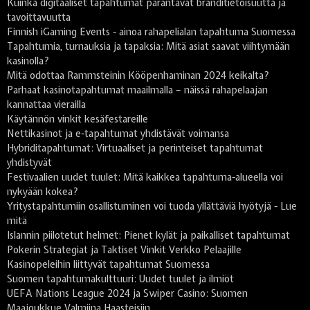
Kuinka digitaaliset tapahtumat parantavat bränditietoisuutta ja
tavoittavuutta
Finnish iGaming Events - ainoa rahapelialan tapahtuma Suomessa
Tapahtumia, turnauksia ja tapaksia: Mitä asiat saavat viihtymään
kasinolla?
Mitä odottaa Rammsteinin Kööpenhaminan 2024 keikalta?
Parhaat kasinotapahtumat maailmalla – näissä rahapelaajan
kannattaa vierailla
Käytännön vinkit kesäfestareille
Nettikasinot ja e-tapahtumat yhdistävät voimansa
Hybriditapahtumat: Virtuaaliset ja perinteiset tapahtumat
yhdistyvät
Festivaalien uudet tuulet: Mitä kaikkea tapahtuma-alueella voi
nykyään kokea?
Yritystapahtumiin osallistuminen voi tuoda yllättäviä hyötyjä - Lue
mitä
Islannin piilotetut helmet: Pienet kylät ja paikalliset tapahtumat
Pokerin Strategiat ja Taktiset Vinkit Verkko Pelaajille
Kasinopeleihin liittyvät tapahtumat Suomessa
Suomen tapahtumakulttuuri: Uudet tuulet ja ilmiöt
UEFA Nations League 2024 ja Swiper Casino: Suomen
Maajoukkue Valmiina Haasteisiin