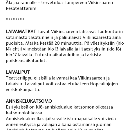
Älä jää rannalle – tervetuloa Tampereen Viikinsaaren
kesäteatteriin!
********
LAIVAMATKAT
Laivat Viikinsaareen lähtevät Laukontorin
satamasta tasatunnein ja paluulaivat Viikinsaaresta aina
puolelta. Matka kestää 20 minuuttia. Päiväesityksiin (klo
14) ehtii viimeistään klo 13 laivalla ja iltaesityksiin (klo 18)
klo 17 laivalla.
Tutustu aikatauluihin ja tarkista
poikkeusaikataulut
.
LAIVALIPUT
Teatterilippu ei sisällä laivamatkaa Viikinsaareen ja
takaisin. Laivaliput voit ostaa etukäteen
Hopealinjojen
verkkokaupasta
.
ANNISKELUKATSOMO
Esityksissä on K18-anniskelualue katsomon oikeassa
katsomolohkossa.
Anniskelualueella sijaitsevalle istumapaikalle voi viedä
ennen esitystä ja väliajan aikana ostamansa juoman.