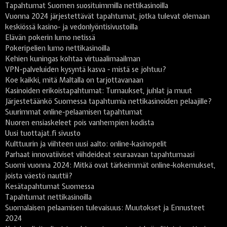
Tapahtumat Suomen suosituimmilla nettikasinoilla
Vuonna 2024 järjestettävät tapahtumat, jotka tulevat olemaan
keskiössä kasino- ja vedonlyöntisivustoilla
Elävän pokerin lumo netissä
Pokeripelien lumo nettikasinoilla
Kehien kuningas kohtaa virtuaalimaailman
VPN-palveluiden kysyntä kasva - mistä se johtuu?
Koe kaikki, mitä Maltalla on tarjottavanaan
Kasinoiden erikoistapahtumat: Turnaukset, juhlat ja muut
Järjestetäänkö Suomessa tapahtumia nettikasinoiden pelaajille?
Suurimmat online-pelaamisen tapahtumat
Nuoren ensiaskeleet pois vanhempien kodista
Uusi tuottajat.fi sivusto
Kulttuurin ja viihteen uusi aalto: online-kasinopelit
Parhaat innovatiiviset viihdeideat seuraavaan tapahtumaasi
Suomi vuonna 2024: Mitkä ovat tärkeimmät online-kokemukset,
joista väestö nauttii?
Kesätapahtumat Suomessa
Tapahtumat nettikasinoilla
Suomalaisen pelaamisen tulevaisuus: Muutokset ja Ennusteet
2024