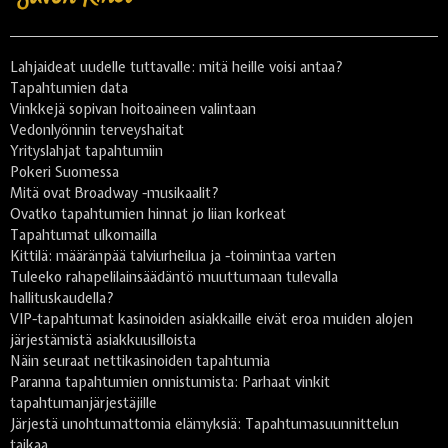
Lahjaideat uudelle tuttavalle: mitä heille voisi antaa?
Tapahtumien data
Vinkkejä sopivan hoitoaineen valintaan
Vedonlyönnin terveyshaitat
Yrityslahjat tapahtumiin
Pokeri Suomessa
Mitä ovat Broadway -musikaalit?
Ovatko tapahtumien hinnat jo liian korkeat
Tapahtumat ulkomailla
Kittilä: määränpää talviurheilua ja -toimintaa varten
Tuleeko rahapelilainsäädäntö muuttumaan tulevalla
hallituskaudella?
VIP-tapahtumat kasinoiden asiakkaille eivät eroa muiden alojen
järjestämistä asiakkuusilloista
Näin seuraat nettikasinoiden tapahtumia
Paranna tapahtumien onnistumista: Parhaat vinkit
tapahtumanjärjestäjille
Järjestä unohtumattomia elämyksiä: Tapahtumasuunnittelun
taikaa