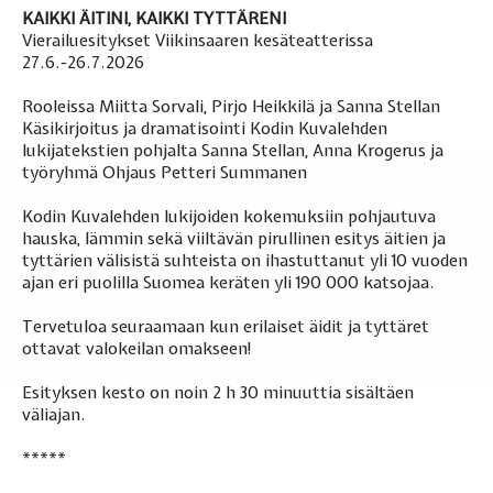
KAIKKI ÄITINI, KAIKKI TYTTÄRENI
Vierailuesitykset Viikinsaaren kesäteatterissa
27.6.-26.7.2026
Rooleissa Miitta Sorvali, Pirjo Heikkilä ja Sanna Stellan
Käsikirjoitus ja dramatisointi Kodin Kuvalehden
lukijatekstien pohjalta Sanna Stellan, Anna Krogerus ja
työryhmä Ohjaus Petteri Summanen
Kodin Kuvalehden lukijoiden kokemuksiin pohjautuva
hauska, lämmin sekä viiltävän pirullinen esitys äitien ja
tyttärien välisistä suhteista on ihastuttanut yli 10 vuoden
ajan eri puolilla Suomea keräten yli 190 000 katsojaa.
Tervetuloa seuraamaan kun erilaiset äidit ja tyttäret
ottavat valokeilan omakseen!
Esityksen kesto on noin 2 h 30 minuuttia sisältäen
väliajan.
*****