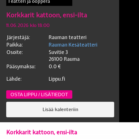
Teatteri ja ooppera
Korkkarit kattoon, ensi-ilta
11.06.2026 klo 18:00
Järjestäjä:
Rauman teatteri
Paikka:
Rauman Kesäteatteri
Osoite:
Suvitie 3
26100
Rauma
Pääsymaksu:
0.0
€
Lähde:
Lippu.fi
OSTA LIPPU / LISÄTIEDOT
Lisää kalenteriin
Korkkarit kattoon, ensi-ilta