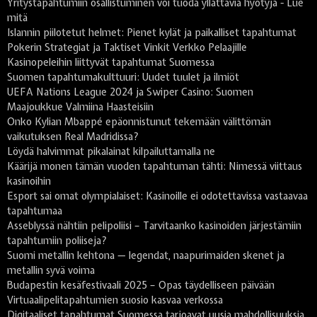
Yritystapahtumiin osallistuminen voi tuoda yllättäviä hyötyjä - Lue
mitä
Islannin piilotetut helmet: Pienet kylät ja paikalliset tapahtumat
Pokerin Strategiat ja Taktiset Vinkit Verkko Pelaajille
Kasinopeleihin liittyvät tapahtumat Suomessa
Suomen tapahtumakulttuuri: Uudet tuulet ja ilmiöt
UEFA Nations League 2024 ja Swiper Casino: Suomen
Maajoukkue Valmiina Haasteisiin
Onko Kylian Mbappé epäonnistunut tekemään välittömän
vaikutuksen Real Madridissa?
Löydä halvimmat pikalainat kilpailuttamalla ne
Käärijä monen tämän vuoden tapahtuman tähti: Nimessä viittaus
kasinoihin
Esport sai omat olympialaiset: Kasinoille ei odotettavissa vastaavaa
tapahtumaa
Asseblyssä nähtiin pelipoliisi – Tarvitaanko kasinoiden järjestämiin
tapahtumiin poliiseja?
Suomi metallin kehtona — legendat, naapurimaiden skenet ja
metallin syvä voima
Budapestin kesäfestivaali 2025 – Opas täydelliseen päivään
Virtuaalipelitapahtumien suosio kasvaa verkossa
Digitaaliset tapahtumat Suomessa tarjoavat uusia mahdollisuuksia