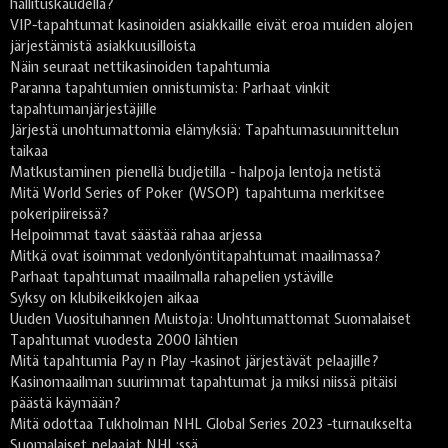
hallituskaudella?
VIP-tapahtumat kasinoiden asiakkaille eivät eroa muiden alojen
järjestämistä asiakkuusilloista
Näin seuraat nettikasinoiden tapahtumia
Paranna tapahtumien onnistumista: Parhaat vinkit
tapahtumanjärjestäjille
Järjestä unohtumattomia elämyksiä: Tapahtumasuunnittelun
taikaa
Matkustaminen pienellä budjetilla - halpoja lentoja netistä
Mitä World Series of Poker (WSOP) tapahtuma merkitsee
pokeripiireissä?
Helpoimmat tavat säästää rahaa arjessa
Mitkä ovat isoimmat vedonlyöntitapahtumat maailmassa?
Parhaat tapahtumat maailmalla rahapelien ystäville
Syksy on klubikeikkojen aikaa
Uuden Vuosituhannen Muistoja: Unohtumattomat Suomalaiset
Tapahtumat vuodesta 2000 lähtien
Mitä tapahtumia Pay n Play -kasinot järjestävät pelaajille?
Kasinomaailman suurimmat tapahtumat ja miksi niissä pitäisi
päästä käymään?
Mitä odottaa Tukholman NHL Global Series 2023 -turnaukselta
Suomalaiset pelaajat NHL:ssä