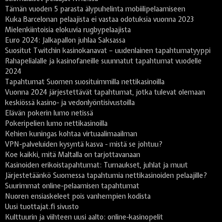
Tämän vuoden 5 parasta älypuhelinta mobiilipelaamiseen
Kuka Barcelonan pelaajista ei vastaa odotuksia vuonna 2023
Mielenkiintoisia elokuvia rugbypelaajista
Euro 2024: Jalkapallon juhlaa Saksassa
Suositut Twitchin kasinokanavat – uudenlainen tapahtumatyyppi
Rahapelialalle ja kasinofaneille suunnatut tapahtumat vuodelle
2024
Tapahtumat Suomen suosituimmilla nettikasinoilla
Vuonna 2024 järjestettävät tapahtumat, jotka tulevat olemaan
keskiössä kasino- ja vedonlyöntisivustoilla
Elävän pokerin lumo netissä
Pokeripelien lumo nettikasinoilla
Kehien kuningas kohtaa virtuaalimaailman
VPN-palveluiden kysyntä kasva - mistä se johtuu?
Koe kaikki, mitä Maltalla on tarjottavanaan
Kasinoiden erikoistapahtumat: Turnaukset, juhlat ja muut
Järjestetäänkö Suomessa tapahtumia nettikasinoiden pelaajille?
Suurimmat online-pelaamisen tapahtumat
Nuoren ensiaskeleet pois vanhempien kodista
Uusi tuottajat.fi sivusto
Kulttuurin ja viihteen uusi aalto: online-kasinopelit