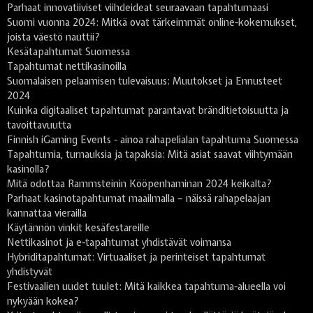
Parhaat innovatiiviset viihdeideat seuraavaan tapahtumaasi
Suomi vuonna 2024: Mitkä ovat tärkeimmät online-kokemukset,
joista väestö nauttii?
Kesätapahtumat Suomessa
Tapahtumat nettikasinoilla
Suomalaisen pelaamisen tulevaisuus: Muutokset ja Ennusteet
2024
Kuinka digitaaliset tapahtumat parantavat bränditietoisuutta ja
tavoittavuutta
Finnish iGaming Events - ainoa rahapelialan tapahtuma Suomessa
Tapahtumia, turnauksia ja tapaksia: Mitä asiat saavat viihtymään
kasinolla?
Mitä odottaa Rammsteinin Kööpenhaminan 2024 keikalta?
Parhaat kasinotapahtumat maailmalla – näissä rahapelaajan
kannattaa vierailla
Käytännön vinkit kesäfestareille
Nettikasinot ja e-tapahtumat yhdistävät voimansa
Hybriditapahtumat: Virtuaaliset ja perinteiset tapahtumat
yhdistyvät
Festivaalien uudet tuulet: Mitä kaikkea tapahtuma-alueella voi
nykyään kokea?