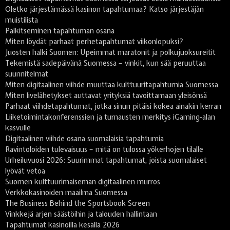
Oletko järjestämässä kasinon tapahtumaa? Katso järjestäjän
muistilista
Palkitseminen tapahtuman osana
Miten löydät parhaat perhetapahtumat viikonlopuksi?
Juosten halki Suomen: Upeimmat maratonit ja polkujuoksureitit
Tekemistä sadepäivänä Suomessa – vinkit, kun sää peruuttaa
suunnitelmat
Miten digitaalinen viihde muuttaa kulttuuritapahtumia Suomessa
Miten livelähetykset auttavat yrityksiä tavoittamaan yleisönsä
Parhaat viihdetapahtumat, jotka sinun pitäisi kokea ainakin kerran
Liiketoimintakonferenssien ja turnausten merkitys iGaming-alan
kasvulle
Digitaalinen viihde osana suomalaisia tapahtumia
Ravintoloiden tulevaisuus – mitä on tulossa yökerhojen tilalle
Urheiluvuosi 2026: Suurimmat tapahtumat, joista suomalaiset
lyövät vetoa
Suomen kulttuurimaiseman digitaalinen murros
Verkkokasinoiden maailma Suomessa
The Business Behind the Sportsbook Screen
Vinkkejä arjen säästöihin ja talouden hallintaan
Tapahtumat kasinoilla kesällä 2026