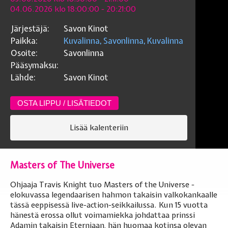
04.06.2026 klo 18:00:00
- 20:21:00
Järjestäjä:
Savon Kinot
Paikka:
Kuvalinna, Savonlinna, Kuvalinna
Osoite:
Savonlinna
Pääsymaksu:
Lähde:
Savon Kinot
OSTA LIPPU / LISÄTIEDOT
Lisää kalenteriin
Masters of The Universe
Ohjaaja Travis Knight tuo Masters of the Universe -
elokuvassa legendaarisen hahmon takaisin valkokankaalle
tässä eeppisessä live-action-seikkailussa. Kun 15 vuotta
hänestä erossa ollut voimamiekka johdattaa prinssi
Adamin takaisin Eterniaan, hän huomaa kotinsa olevan