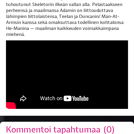
tuhoutunut Skeletorin ilkeän vallan alla. Pelastaakseen
perheensä ja maailmansa Adamin on liittouduttava
lähimpien liittolaistensa, Teelan ja Duncanin/ Man-At-
Armsin kanssa sekä omaksuttava todellinen kohtalonsa
He-Manina — maailman kaikkeuden voimakkaimpana
miehenä.
Kommentoi tapahtumaa (
0
)