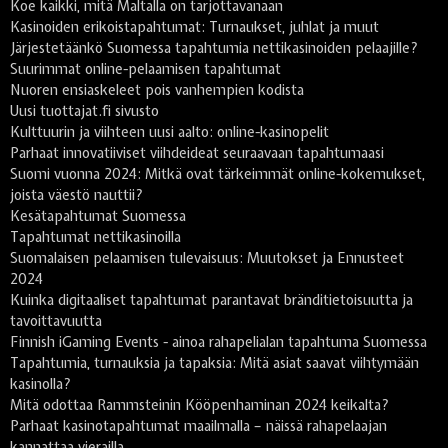
Koe kaikki, mitä Maltalla on tarjottavanaan
Kasinoiden erikoistapahtumat: Turnaukset, juhlat ja muut
Järjestetäänkö Suomessa tapahtumia nettikasinoiden pelaajille?
Suurimmat online-pelaamisen tapahtumat
Nuoren ensiaskeleet pois vanhempien kodista
Uusi tuottajat.fi sivusto
Kulttuurin ja viihteen uusi aalto: online-kasinopelit
Parhaat innovatiiviset viihdeideat seuraavaan tapahtumaasi
Suomi vuonna 2024: Mitkä ovat tärkeimmät online-kokemukset,
joista väestö nauttii?
Kesätapahtumat Suomessa
Tapahtumat nettikasinoilla
Suomalaisen pelaamisen tulevaisuus: Muutokset ja Ennusteet
2024
Kuinka digitaaliset tapahtumat parantavat bränditietoisuutta ja
tavoittavuutta
Finnish iGaming Events - ainoa rahapelialan tapahtuma Suomessa
Tapahtumia, turnauksia ja tapaksia: Mitä asiat saavat viihtymään
kasinolla?
Mitä odottaa Rammsteinin Kööpenhaminan 2024 keikalta?
Parhaat kasinotapahtumat maailmalla – näissä rahapelaajan
kannattaa vierailla