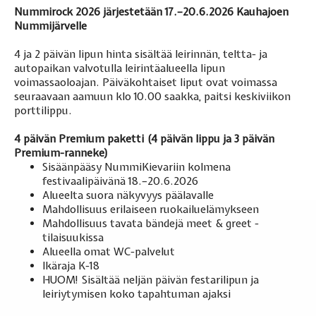
Nummirock 2026 järjestetään 17.–20.6.2026 Kauhajoen
Nummijärvelle
4 ja 2 päivän lipun hinta sisältää leirinnän, teltta- ja
autopaikan valvotulla leirintäalueella lipun
voimassaoloajan. Päiväkohtaiset liput ovat voimassa
seuraavaan aamuun klo 10.00 saakka, paitsi keskiviikon
porttilippu.
4 päivän Premium paketti (4 päivän lippu ja 3 päivän
Premium-ranneke)
Sisäänpääsy NummiKievariin kolmena
festivaalipäivänä 18.–20.6.2026
Alueelta suora näkyvyys päälavalle
Mahdollisuus erilaiseen ruokailuelämykseen
Mahdollisuus tavata bändejä meet & greet -
tilaisuukissa
Alueella omat WC-palvelut
Ikäraja K-18
HUOM! Sisältää neljän päivän festarilipun ja
leiriytymisen koko tapahtuman ajaksi