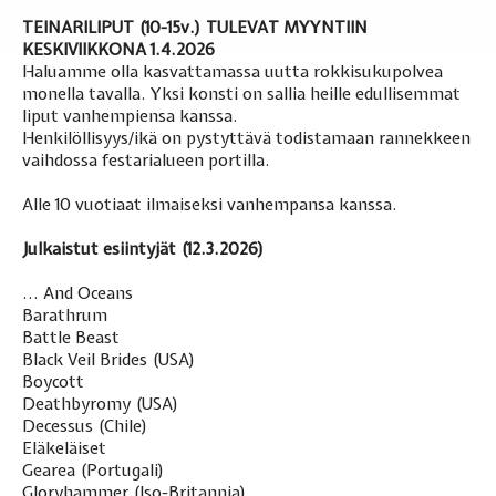
TEINARILIPUT (10-15v.) TULEVAT MYYNTIIN
KESKIVIIKKONA 1.4.2026
Haluamme olla kasvattamassa uutta rokkisukupolvea
monella tavalla. Yksi konsti on sallia heille edullisemmat
liput vanhempiensa kanssa.
Henkilöllisyys/ikä on pystyttävä todistamaan rannekkeen
vaihdossa festarialueen portilla.
Alle 10 vuotiaat ilmaiseksi vanhempansa kanssa.
Julkaistut esiintyjät (
12.3.2026
)
... And Oceans
Barathrum
Battle Beast
Black Veil Brides (USA)
Boycott
Deathbyromy (USA)
Decessus (Chile)
Eläkeläiset
Gearea (Portugali)
Gloryhammer (Iso-Britannia)