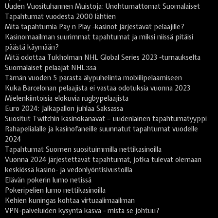
Uuden Vuosituhannen Muistoja: Unohtumattomat Suomalaiset
Tapahtumat vuodesta 2000 lähtien
Mitä tapahtumia Pay n Play -kasinot järjestävät pelaajille?
Kasinomaailman suurimmat tapahtumat ja miksi niissä pitäisi
päästä käymään?
Mitä odottaa Tukholman NHL Global Series 2023 -turnaukselta
Suomalaiset pelaajat NHL:ssä
Tämän vuoden 5 parasta älypuhelinta mobiilipelaamiseen
Kuka Barcelonan pelaajista ei vastaa odotuksia vuonna 2023
Mielenkiintoisia elokuvia rugbypelaajista
Euro 2024: Jalkapallon juhlaa Saksassa
Suositut Twitchin kasinokanavat – uudenlainen tapahtumatyyppi
Rahapelialalle ja kasinofaneille suunnatut tapahtumat vuodelle
2024
Tapahtumat Suomen suosituimmilla nettikasinoilla
Vuonna 2024 järjestettävät tapahtumat, jotka tulevat olemaan
keskiössä kasino- ja vedonlyöntisivustoilla
Elävän pokerin lumo netissä
Pokeripelien lumo nettikasinoilla
Kehien kuningas kohtaa virtuaalimaailman
VPN-palveluiden kysyntä kasva - mistä se johtuu?