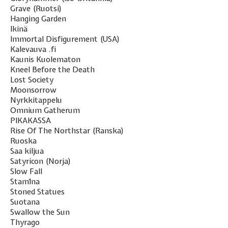
Grave (Ruotsi)
Hanging Garden
Ikinä
Immortal Disfigurement (USA)
Kalevauva .fi
Kaunis Kuolematon
Kneel Before the Death
Lost Society
Moonsorrow
Nyrkkitappelu
Omnium Gatherum
PIKAKASSA
Rise Of The Northstar (Ranska)
Ruoska
Saa kiljua
Satyricon (Norja)
Slow Fall
Stam1na
Stoned Statues
Suotana
Swallow the Sun
Thyrago