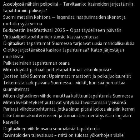
Asseblyssä nähtiin pelipoliisi – Tarvitaanko kasinoiden järjestämiin
tapahtumiin poliiseja?
Suomi metallin kehtona — legendat, naapurimaiden skenet ja
metallin syvä voima
Budapestin kesäfestivaali 2025 – Opas täydelliseen päivään
Virtuaalipelitapahtumien suosio kasvaa verkossa
Digitaaliset tapahtumat Suomessa tarjoavat uusia mahdollisuuksia
Oletko järjestämässä kasinon tapahtumaa? Katso järjestäjän
muistilista
Palkitseminen tapahtuman osana
Miten löydät parhaat perhetapahtumat viikonlopuksi?
Juosten halki Suomen: Upeimmat maratonit ja polkujuoksureitit
Tekemistä sadepäivänä Suomessa – vinkit, kun sää peruuttaa
suunnitelmat
Miten digitaalinen viihde muuttaa kulttuuritapahtumia Suomessa
Miten livelähetykset auttavat yrityksiä tavoittamaan yleisönsä
Parhaat viihdetapahtumat, jotka sinun pitäisi kokea ainakin kerran
Liiketoimintakonferenssien ja turnausten merkitys iGaming-alan
kasvulle
Digitaalinen viihde osana suomalaisia tapahtumia
Ravintoloiden tulevaisuus – mitä on tulossa yökerhojen tilalle