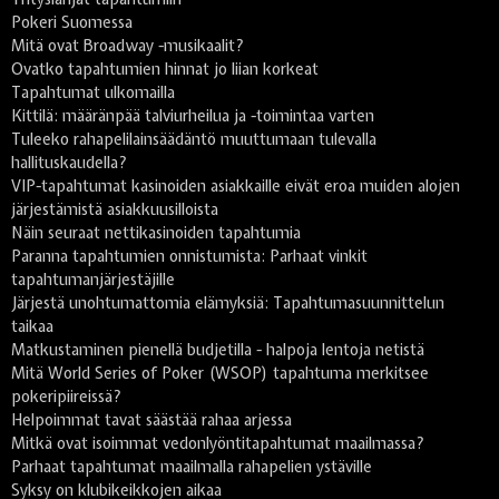
Pokeri Suomessa
Mitä ovat Broadway -musikaalit?
Ovatko tapahtumien hinnat jo liian korkeat
Tapahtumat ulkomailla
Kittilä: määränpää talviurheilua ja -toimintaa varten
Tuleeko rahapelilainsäädäntö muuttumaan tulevalla
hallituskaudella?
VIP-tapahtumat kasinoiden asiakkaille eivät eroa muiden alojen
järjestämistä asiakkuusilloista
Näin seuraat nettikasinoiden tapahtumia
Paranna tapahtumien onnistumista: Parhaat vinkit
tapahtumanjärjestäjille
Järjestä unohtumattomia elämyksiä: Tapahtumasuunnittelun
taikaa
Matkustaminen pienellä budjetilla - halpoja lentoja netistä
Mitä World Series of Poker (WSOP) tapahtuma merkitsee
pokeripiireissä?
Helpoimmat tavat säästää rahaa arjessa
Mitkä ovat isoimmat vedonlyöntitapahtumat maailmassa?
Parhaat tapahtumat maailmalla rahapelien ystäville
Syksy on klubikeikkojen aikaa