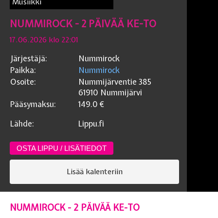
Musiikki
NUMMIROCK - 2 PÄIVÄÄ KE-TO
17.06.2026 klo 22:01
Järjestäjä:
Nummirock
Paikka:
Nummirock
Osoite:
Nummijärventie 385
61910
Nummijärvi
Pääsymaksu:
149.0
€
Lähde:
Lippu.fi
OSTA LIPPU / LISÄTIEDOT
Lisää kalenteriin
NUMMIROCK - 2 PÄIVÄÄ KE-TO