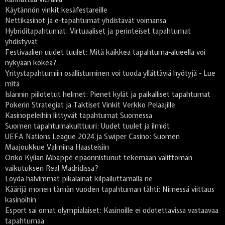
Käytännön vinkit kesäfestareille
Nettikasinot ja e-tapahtumat yhdistävät voimansa
Hybriditapahtumat: Virtuaaliset ja perinteiset tapahtumat
yhdistyvät
Festivaalien uudet tuulet: Mitä kaikkea tapahtuma-alueella voi
nykyään kokea?
Yritystapahtumiin osallistuminen voi tuoda yllättäviä hyötyjä - Lue
mitä
Islannin piilotetut helmet: Pienet kylät ja paikalliset tapahtumat
Pokerin Strategiat ja Taktiset Vinkit Verkko Pelaajille
Kasinopeleihin liittyvät tapahtumat Suomessa
Suomen tapahtumakulttuuri: Uudet tuulet ja ilmiöt
UEFA Nations League 2024 ja Swiper Casino: Suomen
Maajoukkue Valmiina Haasteisiin
Onko Kylian Mbappé epäonnistunut tekemään välittömän
vaikutuksen Real Madridissa?
Löydä halvimmat pikalainat kilpailuttamalla ne
Käärijä monen tämän vuoden tapahtuman tähti: Nimessä viittaus
kasinoihin
Esport sai omat olympialaiset: Kasinoille ei odotettavissa vastaavaa
tapahtumaa